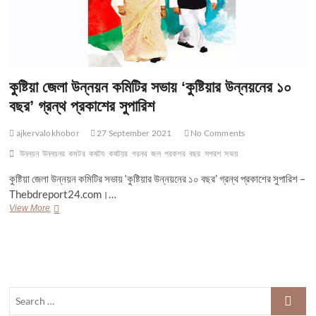
কুষ্টিয়া জেলা উন্নয়ন কমিটির সভায় ‘কুষ্টিয়ার উন্নয়নের ১০
বছর’ গ্রন্থ প্রকাশের সুপারিশ
ajkervalokhobor
27 September 2021
No Comments
উননয়ন
উননয়নর
কমটর
কষটয
কষটয়র
গরনথ
জল
পরকশর
বছর
সপরশ
সভয়
কুষ্টিয়া জেলা উন্নয়ন কমিটির সভায় ‘কুষ্টিয়ার উন্নয়নের ১০ বছর’ গ্রন্থ প্রকাশের সুপারিশ –
Thebdreport24.com।…
কুষ্টিয়া
View More
জেলা
উন্নয়ন
কমিটির
সভায়
‘কুষ্টিয়ার
উন্নয়নের
Search
১০
…
বছর’