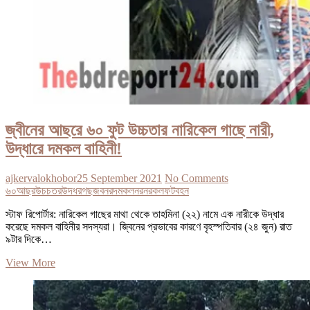
জ্বীনের আছরে ৬০ ফুট উচ্চতার নারিকেল গাছে নারী,
উদ্ধারে দমকল বাহিনী!
ajkervalokhobor
25 September 2021
No Comments
৬০
আছর
উচচতর
উদধর
গছ
জবনর
দমকল
নর
নরকল
ফট
বহন
স্টাফ রিপোর্টার: নারিকেল গাছের মাথা থেকে তাহমিনা (২২) নামে এক নারীকে উদ্ধার
করেছে দমকল বাহিনীর সদস্যরা। জ্বিনের প্রভাবের কারণে বৃহস্পতিবার (২৪ জুন) রাত
৯টার দিকে…
জ্বীনের
View More
আছরে
৬০
ফুট