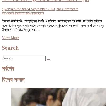
ajkervalokhobor
24 September 2021
No Comments
উদধর
ডব
নখজ
নদত
মথভঙগ
মরদহ
রনর
নিজস্ব প্রতিনিধি: মেহেরপুরের গাংনী ও কুষ্টিয়ার দৌলতপুরের মাঝামাঝি মাথাভাঙ্গা নদীতে
ডুবে নিখােঁজ যুবক রানার মরদেহ উদ্ধার করেছে ডুবুরিদলের সদস্যরা। যুবক রানা দৌলতপুর
উপজেলার শরিষাডুলি গ্রামের…
মাথাভাঙ্গা
View More
নদীতে
ডুবে
Search
নিখােঁজ
রানার
Search
মরদেহ
…
উদ্ধার
সর্বশেষ
বিশেষ সংবাদ