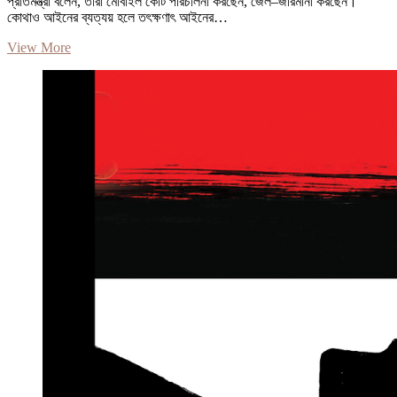
প্রতিমন্ত্রী বলেন, তাঁরা মোবাইল কোর্ট পরিচালনা করছেন, জেল–জরিমানা করছেন।
কোথাও আইনের ব্যত্যয় হলে তৎক্ষণাৎ আইনের…
ই-
View More
কমার্সের
মাধ্যমে
পাচার
অর্থ
উদ্ধার
হবে:
তথ্য
প্রতিমন্ত্রী