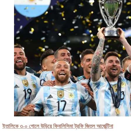
ইতালিকে ৩-০ গোলে উড়িয়ে ফিনালিসিমা ট্রফি জিতল আর্জেন্টিনা