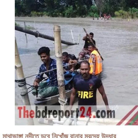
উচ্চতার
নারিকেল
গাছে
নারী,
উদ্ধারে
দমকল
বাহিনী!
মাথাভাঙ্গা নদীতে ডুবে নিখােঁজ রানার মরদেহ উদ্ধার