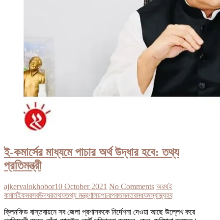
ই-কমার্সের মাধ্যমে পাচার অর্থ উদ্ধার হবে: তথ্য
প্রতিমন্ত্রী
ajkervalokhobor
10 October 2021
No Comments
অরথ
ই
কমার্স
ইকমরসর
উদধর
তথয
তথ্য মন্ত্রণালয়
পচর
পরতমনতর
মধযম
স্বাস্থ্য
হব
ক্লিনফিড বাস্তবায়নে সব জেলা প্রশাসককে নির্দেশনা দেওয়া আছে উল্লেখ করে