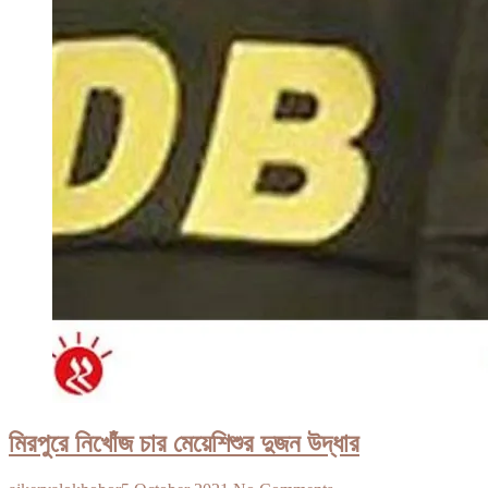
মিরপুরে নিখোঁজ চার মেয়েশিশুর দুজন উদ্ধার