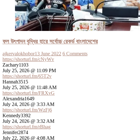
ফল উৎপাদন বৃদ্ধির হারে সর্বোচ্চ রেকর্ড বাংলাদেশের
ajkervalokhobor
13 June 2022
6 Comments
https://shorturl.fm/cNyWv
Zachary1103
July 25, 2026 @ 11:09 PM
https://shorturl.fm/65T2v
Hannah3515
July 25, 2026 @ 11:48 AM
https://shorturl.fm/FRXvG
Alexandria1649
July 24, 2026 @ 3:33 AM
https://shorturl.fm/WzFj6
Kennedy3392
July 24, 2026 @ 3:32 AM
https://shorturl.fm/rBhag
Jennifer2874
July 22, 2026 @ 4:08 AM