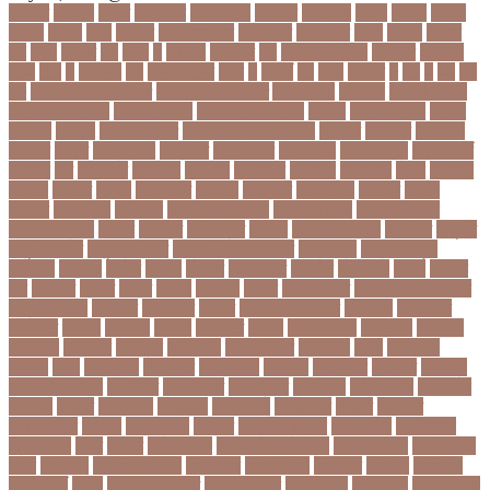
১ কোটি
১ ছেলে
১ লাখ
১১ হাজার
১১তম বিয়ে
১২ বছর
১ম ডোজ
২ দিন
২০২২
২০২৩
২০২৪
২০৪১
২১০
২২ বার
২৬ ফেব্রুয়ারি
৩৪ হাজার
৪ ওইকেট
৪ বল
৪০৬০
৪৩তম
৪৪
৪৪০
৪৪তম
৪৭
৪৮৩
৫
৫ গোল
৫ হাজার
৫০
৫০০ কোটি টাকা
৫৫ বছর
৫৬৫০০
৫৮৯
5G
৬
৬ উপায়
৬০
62বাংলাদেশ
৬ষষ্ঠ
৭
৭ মার্চ
৭১
৭১৩
৭ম বার
৮
৮০
৯
৯০
৯৭
৯৮
ajker valo khobor
ajkervalokhobor
All news
bangla
bangladesh
breaking news
ecommerce
education news
evaly
latest news
news
online
portal
russel viper
Thebdreport24com
অকটবর
অকতরম
অকসজন
অক্টোবর
অক্ষত
অগ্নিকাণ্ড
অগ্রগতি
অগ্রাধিকার
অঙগভঙগ
অজানা তথ্য
অজ্ঞান পার্টি
অঞচল
অট
অটরকশর
অটোপাস
অধনয়ক
অধযকষর
অধযপক
অধিনায়ক
অনক
অনচছদ
অনতক
অনতত
অননয
অনপসথত
অনমদন
অনমদনর
অনমদনহন
অনয়মর
অনযয়
অনরধব
অনরধব১৪
অনলাইন
অনলাইন কেনাকাটা
অনলাইন কোচ
অনলাইন বাজার
অনলাইন ব্যবসা
অনশণ
অনষঠত
অনিবন্ধিত
অনিয়ম
অনিয়মিত মাসিক
অনিশ্চিত
অনুমতি
অনুশীলনী পাঠ
অনুসন্ধানী পাঠ
অন্তর্বর্তীকালীন সরকার
অন্তসত্ত্বা
অন্তঃসারশূন্য
অপকষয়
অপরণয়
অপরধ
অপরপ
অপরাধ
অপসসকত
অপহরণ
অফলাইন
অফস
অফসর
অব
অবযহত
অবরত
অবরধ
অবশষ
অবসথন
অবসর
অবসরপরপত
অবসরসজনশলতচরচর
অব্যবহৃত ডাটা
অভনতর
অভনতরর
অভনব
অভবসনপরতযশদর
অভভবক
অভভবকর
অভযকত
অভযগ
অভযদয়
অভযন
অভযসত
অভিক
অভিনয় শিল্পী
অভিবাসন
অভিবাসী
অভিযোগ
অমরনদর
অমিক্রন
অযওয়রড
অযথলটকসর
অযনমশন
অযপ
অযলমনই
অযশজ
অরথ
অরথনতক
অরথনতর
অরথবণজয
অরধকই
অর্থ পাচার
অর্থনীতি
অর্থমন্ত্রী
অর্ধ-বার্ষিক পরীক্ষা
অলআউট
অলরউনডর
অলরাউন্ডার
অলিম্পিক
অলিম্পিয়াড
অলৌকিক
অশালীন
অসকর
অসকরমক
অসটরলয়
অসটরলয়য়
অসটরলয়র
অসতর
অসথরত
অসবসথযকর
অসহায়
অসি প্রদীপ
অস্কার
অস্কার ব্রুজোন
অস্ট্রেলিয়া
অস্ট্রেলিয়া
ক্রিকেট দল
অস্ত্র
অহকর
অহদজজমন
অ্যাটলেটিকো মাদ্রিদ
অ্যাথলেটিকস
অ্যানিমেশন
কিআ
অ্যাশেজ
অ্যাস্ট্রাজেনেকা
আইইউবর
আইএসআই
আইএসর
আইজপ
আইজিপি
আইডিকার্ড
আইন
আইন ও আদালত
আইন ও বিচার
আইনগরনথ
আইনমন্ত্রী
আইনশৃঙ্খলা