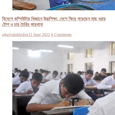
বিদেশে কম্পিউটার বিজ্ঞানে উচ্চশিক্ষা, দেশে ফিরে গড়েছেন মাছ ধরার
টোপ ও চার তৈরির কারখানা
ajkervalokhobor
11 June 2022
6 Comments