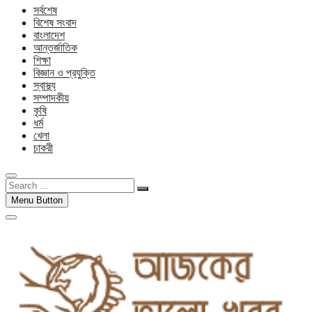
সর্বশেষ
বিশেষ সংবাদ
বাংলাদেশ
আন্তর্জাতিক
শিক্ষা
বিজ্ঞান ও প্রযুক্তি
স্বাস্থ্য
সম্পাদকীয়
কৃষি
ধর্ম
খেলা
চাকরী
Search
…
Menu Button