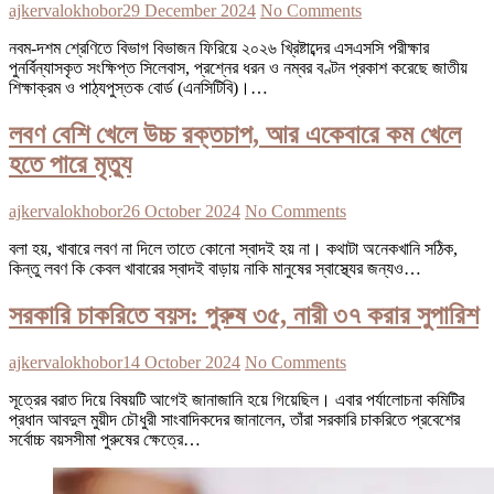
ajkervalokhobor
29 December 2024
No Comments
নবম-দশম শ্রেণিতে বিভাগ বিভাজন ফিরিয়ে ২০২৬ খ্রিষ্টাব্দের এসএসসি পরীক্ষার
পুনর্বিন্যাসকৃত সংক্ষিপ্ত সিলেবাস, প্রশ্নের ধরন ও নম্বর বণ্টন প্রকাশ করেছে জাতীয়
শিক্ষাক্রম ও পাঠ্যপুস্তক বোর্ড (এনসিটিবি)।…
লবণ বেশি খেলে উচ্চ রক্তচাপ, আর একেবারে কম খেলে
হতে পারে মৃত্যু
ajkervalokhobor
26 October 2024
No Comments
বলা হয়, খাবারে লবণ না দিলে তাতে কোনো স্বাদই হয় না। কথাটা অনেকখানি সঠিক,
কিন্তু লবণ কি কেবল খাবারের স্বাদই বাড়ায় নাকি মানুষের স্বাস্থ্যের জন্যও…
সরকারি চাকরিতে বয়স: পুরুষ ৩৫, নারী ৩৭ করার সুপারিশ
ajkervalokhobor
14 October 2024
No Comments
সূত্রের বরাত দিয়ে বিষয়টি আগেই জানাজানি হয়ে গিয়েছিল। এবার পর্যালোচনা কমিটির
প্রধান আবদুল মুয়ীদ চৌধুরী সাংবাদিকদের জানালেন, তাঁরা সরকারি চাকরিতে প্রবেশের
সর্বোচ্চ বয়সসীমা পুরুষের ক্ষেত্রে…