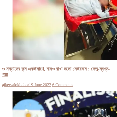
৩ সন্তানের জন্ম একইসাথে, নামও রাখা হলো সেইরকম : সেতু-স্বপ্ন-
পদ্মা
ajkervalokhobor
19 June 2022
6 Comments