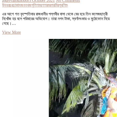
ajkervalokhobor
5 October 2021
No Comments
উদধর
চর
ঢাকা
দজন
নখজ
পুলিশ
ময়শশর
মরপর
মিরপুর
শিশু
এর আগে গত বৃহস্পতিবার রাজধানীর পল্লবীর বাসা থেকে বের হয়ে তিন কলেজছাত্রী
নিখোঁজ হয় বলে পরিবারের অভিযোগ। তারা নগদ টাকা, স্বর্ণালংকার ও মুঠোফোন নিয়ে
গেছে।…
মিরপুরে
View More
নিখোঁজ
চার
মেয়েশিশুর
দুজন
উদ্ধার