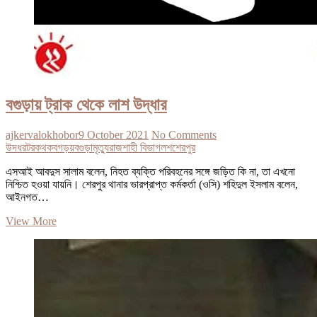
বগুড়ায় ট্রাক থেকে লাশ উদ্ধার
ajkervalokhobor
9 October 2021
No Comments
উদধর
টরক
থক
বগড়য়
বগুড়া
মৃত্যু
রাজশাহী বিভাগ
লশ
শেরপুর
এসআই আবদুস সালাম বলেন, নিহত ব্যক্তি পরিবহনের সঙ্গে জড়িত কি না, তা এখনো
নিশ্চিত হওয়া যায়নি। শেরপুর থানার ভারপ্রাপ্ত কর্মকর্তা (ওসি) শহিদুল ইসলাম বলেন,
আইনগত…
বগুড়ায়
View More
ট্রাক
থেকে
লাশ
উদ্ধার