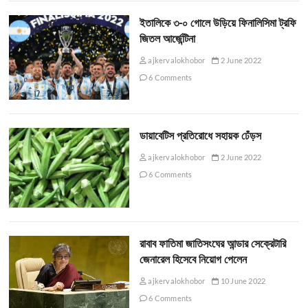
ইতালিকে ৩-০ গোলে উড়িয়ে ফিনালিসিমা ট্রফি
জিতল আর্জেন্টিনা
ajkervalokhobor
2 June 2022
6 Comments
ডায়াবেটিস প্রতিরোধে সহায়ক ঢেঁড়স
ajkervalokhobor
2 June 2022
6 Comments
রাবাব ফাতিমা জাতিসংঘের আন্ডার সেক্রেটারি
জেনারেল হিসেবে নিয়োগ পেলেন
ajkervalokhobor
10 June 2022
6 Comments