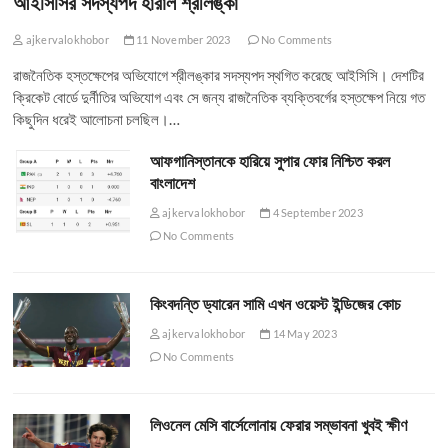
আইসিসির সদস্যপদ হারাল শ্রীলঙ্কা
ajkervalokhobor
11 November 2023
No Comments
রাজনৈতিক হস্তক্ষেপের অভিযোগে শ্রীলঙ্কার সদস্যপদ স্থগিত করেছে আইসিসি। দেশটির
ক্রিকেট বোর্ডে দুর্নীতির অভিযোগ এবং সে জন্য রাজনৈতিক ব্যক্তিবর্গের হস্তক্ষেপ নিয়ে গত
কিছুদিন ধরেই আলোচনা চলছিল।…
আফগানিস্তানকে হারিয়ে সুপার ফোর নিশ্চিত করল
বাংলাদেশ
ajkervalokhobor
4 September 2023
No Comments
কিংবদন্তি ড্যারেন সামি এখন ওয়েস্ট ইন্ডিজের কোচ
ajkervalokhobor
14 May 2023
No Comments
লিওনেল মেসি বার্সেলোনায় ফেরার সম্ভাবনা খুবই ক্ষীণ