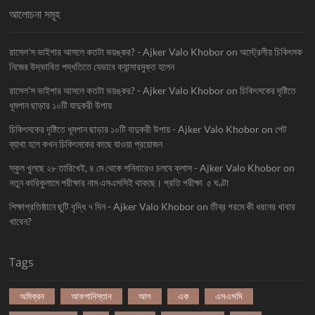
আলোচনা সমূহ
রাসেল'স ভাইপার আসলে কতটা ভয়ঙ্কর? - Ajker Valo Khobor
on
অস্ট্রেলীয় চিকিৎসক
নিজের উদ্ভাবিত পদ্ধতিতে যেভাবে ক্যান্সারমুক্ত হলেন
রাসেল'স ভাইপার আসলে কতটা ভয়ঙ্কর? - Ajker Valo Khobor
on
চিকিৎসকের দৃষ্টিতে
ধূমপান ছাড়ার ১০টি যাদুকরী উপায়
চিকিৎসকের দৃষ্টিতে ধূমপান ছাড়ার ১০টি যাদুকরী উপায় - Ajker Valo Khobor
on
পেট
ব্যাথা হলে কখন চিকিৎসকের কাছে যাওয়া প্রয়োজন
স্কুল খুলছে ২৮ তারিখেই, ৪ মে থেকে শনিবারেও চলবে ক্লাস - Ajker Valo Khobor
on
নতুন কারিকুলামে পরীক্ষার নাম এসএসসিই থাকছে। প্রতি পরীক্ষা ৫ ঘণ্টা
শিক্ষাপ্রতিষ্ঠানে ছুটি বৃদ্ধি ৭ দিন - Ajker Valo Khobor
on
তীব্র গরমে কী ধরনের খাবার
খাবেন?
Tags
অমিক্রন
আফগানিস্তান
আল
এক
এসএসসি