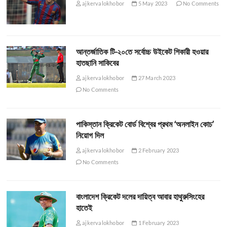
ajkervalokhobor
5 May 2023
No Comments
আন্তর্জাতিক টি-২০তে সর্বোচ্চ উইকেট শিকারী হওয়ার
হাতছানি সাকিবের
ajkervalokhobor
27 March 2023
No Comments
পাকিস্তান ক্রিকেট বোর্ড বিশ্বের প্রথম ‘অনলাইন কোচ’
নিয়োগ দিল
ajkervalokhobor
2 February 2023
No Comments
বাংলাদেশ ক্রিকেট দলের দায়িত্ব আবার হাথুরুসিংহের
হাতেই
ajkervalokhobor
1 February 2023