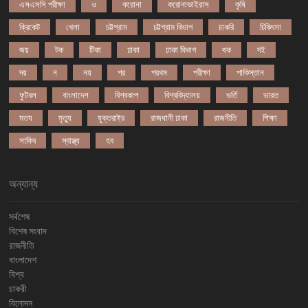
এসএসসি পরীক্ষা
ও
করোনা
করোনাভাইরাস
কৃষি
ক্রিকেট
খেলা
চট্টগ্রাম
চট্টগ্রাম বিভাগ
চাকরি
চিকিৎসা
জয়
টক
টিকা
ঢাকা
ঢাকা বিভাগ
থক
দই
দয়
ন
নয়
পর
পরথম
পরীক্ষা
পাকিস্তান
ফুটবল
বাংলাদেশ
বিশ্বকাপ
বিশ্ববিদ্যালয়
ভর্তি
ভারত
মতয
মৃত্যু
যুক্তরাষ্ট্র
রাজধানী ঢাকা
রাজনীতি
শিক্ষা
সাকিব
স্বাস্থ্য
হব
অন্যান্য
সর্বশেষ
বিশেষ সংবাদ
রাজনীতি
বাংলাদেশ
বিশ্ব
চাকরী
বিনোদন