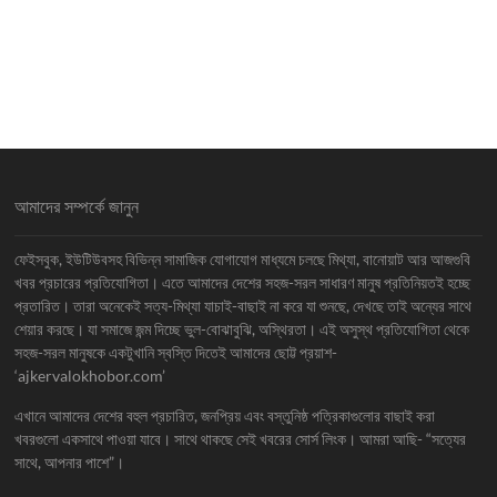
আমাদের সম্পর্কে জানুন
ফেইসবুক, ইউটিউবসহ বিভিন্ন সামাজিক যোগাযোগ মাধ্যমে চলছে মিথ্যা, বানোয়াট আর আজগুবি
খবর প্রচারের প্রতিযোগিতা। এতে আমাদের দেশের সহজ-সরল সাধারণ মানুষ প্রতিনিয়তই হচ্ছে
প্রতারিত। তারা অনেকেই সত্য-মিথ্যা যাচাই-বাছাই না করে যা শুনছে, দেখছে তাই অন্যের সাথে
শেয়ার করছে। যা সমাজে জন্ম দিচ্ছে ভুল-বোঝাবুঝি, অস্থিরতা। এই অসুস্থ প্রতিযোগিতা থেকে
সহজ-সরল মানুষকে একটুখানি স্বস্তি দিতেই আমাদের ছোট্ট প্রয়াশ-
‘ajkervalokhobor.com’
এখানে আমাদের দেশের বহুল প্রচারিত, জনপ্রিয় এবং বস্তুনিষ্ঠ পত্রিকাগুলোর বাছাই করা
খবরগুলো একসাথে পাওয়া যাবে। সাথে থাকছে সেই খবরের সোর্স লিংক। আমরা আছি- “সত্যের
সাথে, আপনার পাশে”।