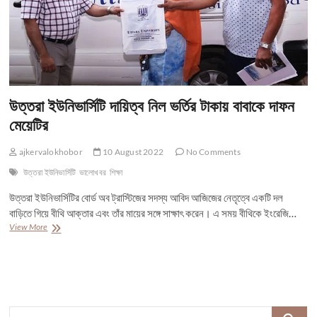
উত্তরা ইউনিভার্সিটি দায়িত্ব নিল ভর্তির টাকায় বাবাকে দাফন
মেয়েটির
ajkervalokhobor
10 August 2022
No Comments
উত্তরা ইউনিভার্সিটি
ভালোখবর
শিক্ষা
উত্তরা ইউনিভার্সিটির বোর্ড অব ট্রাস্টিজের সদস্য আবিদ আজিজের নেতৃত্বে একটি দল
বাড়িতে গিয়ে বীথি আক্তার এবং তাঁর মায়ের সঙ্গে সাক্ষাৎ করেন। এ সময় বীথিকে ইংরেজি…
উত্তরা
View More
ইউনিভার্সিটি
দায়িত্ব
নিল
ভর্তির
টাকায়
বাবাকে
Search
দাফন