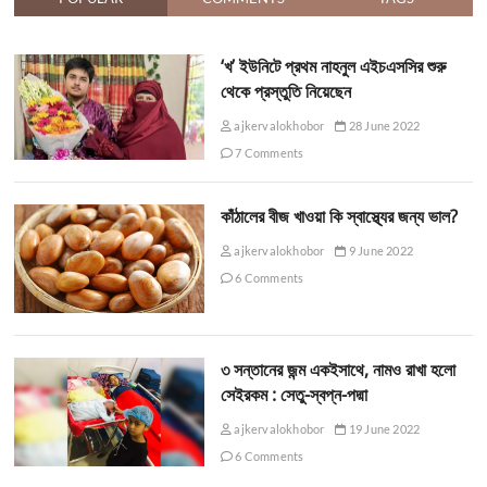
‘খ’ ইউনিটে প্রথম নাহনুল এইচএসসির শুরু
থেকে প্রস্তুতি নিয়েছেন
ajkervalokhobor
28 June 2022
7 Comments
কাঁঠালের বীজ খাওয়া কি স্বাস্থ্যের জন্য ভাল?
ajkervalokhobor
9 June 2022
6 Comments
৩ সন্তানের জন্ম একইসাথে, নামও রাখা হলো
সেইরকম : সেতু-স্বপ্ন-পদ্মা
ajkervalokhobor
19 June 2022
6 Comments