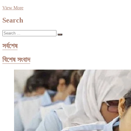
রেলওয়ের
View More
স্থাপনা
উচ্ছেদ
Search
হয়নি,
সড়কই
Search
সরু
…
হচ্ছে
সর্বশেষ
বিশেষ সংবাদ