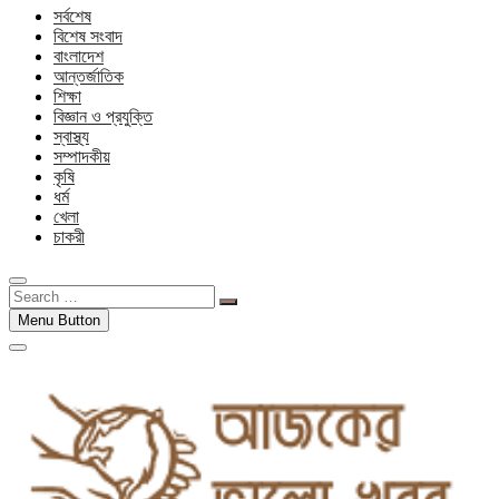
সর্বশেষ
বিশেষ সংবাদ
বাংলাদেশ
আন্তর্জাতিক
শিক্ষা
বিজ্ঞান ও প্রযুক্তি
স্বাস্থ্য
সম্পাদকীয়
কৃষি
ধর্ম
খেলা
চাকরী
Search
…
Menu Button