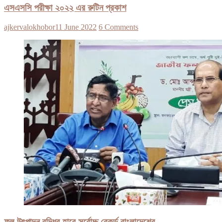
এসএসসি পরীক্ষা ২০২২ এর রুটিন প্রকাশ
ajkervalokhobor
11 June 2022
6 Comments
ফল উৎপাদন বৃদ্ধির হারে সর্বোচ্চ রেকর্ড বাংলাদেশের