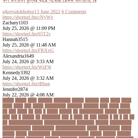
ajkervalokhobor
13 June 2022
6 Comments
https://shorturl.fm/cNyWv
Zachary1103
July 25, 2026 @ 11:09 PM
https://shorturl.fm/65T2v
Hannah3515
July 25, 2026 @ 11:48 AM
https://shorturl.fm/FRXvG
Alexandria1649
July 24, 2026 @ 3:33 AM
https://shorturl.fm/WzFj6
Kennedy3392
July 24, 2026 @ 3:32 AM
https://shorturl.fm/rBhag
Jennifer2874
July 22, 2026 @ 4:08 AM
১ কোটি
১ ছেলে
১ লাখ
১১ হাজার
১১তম বিয়ে
১২ বছর
১ম ডোজ
২ দিন
২০২২
২০২৩
২০২৪
২০৪১
২১০
২২ বার
২৬ ফেব্রুয়ারি
৩৪ হাজার
৪ ওইকেট
৪ বল
৪০৬০
৪৩তম
৪৪
৪৪০
৪৪তম
৪৭
৪৮৩
৫
৫ গোল
৫ হাজার
৫০
৫০০ কোটি টাকা
৫৫ বছর
৫৬৫০০
৫৮৯
5G
৬
৬ উপায়
৬০
62বাংলাদেশ
৬ষষ্ঠ
৭
৭ মার্চ
৭১
৭১৩
৭ম বার
৮
৮০
৯
৯০
৯৭
৯৮
ajker valo khobor
ajkervalokhobor
All news
bangla
bangladesh
breaking news
ecommerce
education news
evaly
latest news
news
online
portal
russel viper
Thebdreport24com
অকটবর
অকতরম
অকসজন