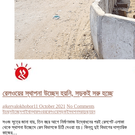
রেলওয়ের স্থাপনা উচ্ছেদ হয়নি, সড়কই সরু হচ্ছে
ajkervalokhobor
11 October 2021
No Comments
উচছদ
উচ্ছেদ
গাইবান্ধা
রলওয়র
রেলওয়ে
সড়কই
সথপন
সর
হচছ
হয়ন
সওজ সূত্রে জানা যায়, তিন বছর আগে নির্মাণকাজ উদ্বোধনের পরই রেলগেট এলাকা
থেকে স্থাপনা উচ্ছেদে রেল বিভাগকে চিঠি দেওয়া হয়। কিন্তু দুই বিভাগের দাপ্তরিক
কাজের…