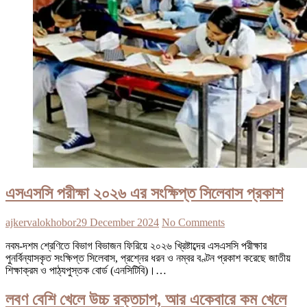
এসএসসি পরীক্ষা ২০২৬ এর সংক্ষিপ্ত সিলেবাস প্রকাশ
ajkervalokhobor
29 December 2024
No Comments
নবম-দশম শ্রেণিতে বিভাগ বিভাজন ফিরিয়ে ২০২৬ খ্রিষ্টাব্দের এসএসসি পরীক্ষার
পুনর্বিন্যাসকৃত সংক্ষিপ্ত সিলেবাস, প্রশ্নের ধরন ও নম্বর বণ্টন প্রকাশ করেছে জাতীয়
শিক্ষাক্রম ও পাঠ্যপুস্তক বোর্ড (এনসিটিবি)।…
লবণ বেশি খেলে উচ্চ রক্তচাপ, আর একেবারে কম খেলে