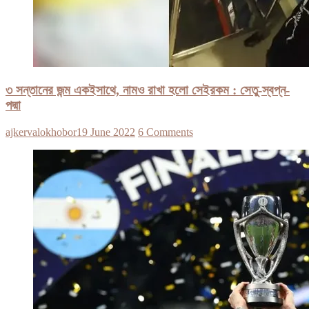
৩ সন্তানের জন্ম একইসাথে, নামও রাখা হলো সেইরকম : সেতু-স্বপ্ন-
পদ্মা
ajkervalokhobor
19 June 2022
6 Comments