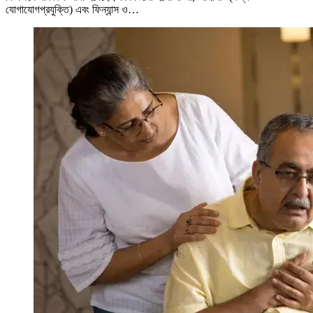
যোগাযোগপ্রযুক্তি) এবং ফিন্যান্স ও…