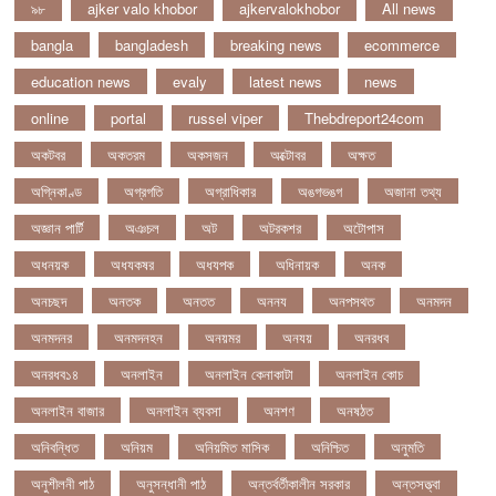
৯৮
ajker valo khobor
ajkervalokhobor
All news
bangla
bangladesh
breaking news
ecommerce
education news
evaly
latest news
news
online
portal
russel viper
Thebdreport24com
অকটবর
অকতরম
অকসজন
অক্টোবর
অক্ষত
অগ্নিকাণ্ড
অগ্রগতি
অগ্রাধিকার
অঙগভঙগ
অজানা তথ্য
অজ্ঞান পার্টি
অঞচল
অট
অটরকশর
অটোপাস
অধনয়ক
অধযকষর
অধযপক
অধিনায়ক
অনক
অনচছদ
অনতক
অনতত
অননয
অনপসথত
অনমদন
অনমদনর
অনমদনহন
অনয়মর
অনযয়
অনরধব
অনরধব১৪
অনলাইন
অনলাইন কেনাকাটা
অনলাইন কোচ
অনলাইন বাজার
অনলাইন ব্যবসা
অনশণ
অনষঠত
অনিবন্ধিত
অনিয়ম
অনিয়মিত মাসিক
অনিশ্চিত
অনুমতি
অনুশীলনী পাঠ
অনুসন্ধানী পাঠ
অন্তর্বর্তীকালীন সরকার
অন্তসত্ত্বা