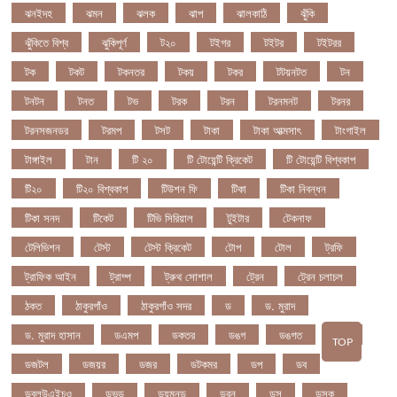
ঝনইদহ
ঝমন
ঝলক
ঝাপ
ঝালকাঠি
ঝুঁকি
ঝুঁকিতে বিশ্ব
ঝুকিপূর্ণ
ট২০
টইগর
টইটর
টইটরর
টক
টকট
টকনতর
টকয়
টকর
টটয়নটত
টন
টনটন
টনত
টভ
টরক
টরন
টরনমনট
টরনর
টরনসজনডর
টরমপ
টসট
টাকা
টাকা আত্মসাৎ
টাংগাইল
টাঙ্গাইল
টান
টি ২০
টি টোয়েন্টি ক্রিকেট
টি টোয়েন্টি বিশ্বকাপ
টি২০
টি২০ বিশ্বকাপ
টিউশন ফি
টিকা
টিকা নিবন্ধন
টিকা সনদ
টিকেট
টিভি সিরিয়াল
টুইটার
টেকনাফ
টেলিভিশন
টেস্ট
টেস্ট ক্রিকেট
টোপ
টোল
ট্রফি
ট্রাফিক আইন
ট্রাম্প
ট্রুথ সোশাল
ট্রেন
ট্রেন চলাচল
ঠকত
ঠাকুরগাঁও
ঠাকুরগাঁও সদর
ড
ড. মুরাদ
ড. মুরাদ হাসান
ডএমপ
ডকতর
ডঙগ
ডঙগত
ডজ
TOP
ডজটল
ডজয়র
ডজর
ডটকমর
ডপ
ডব
ডবলউএইচও
ডভড
ডয়মনড
ডরন
ডস
ডসক