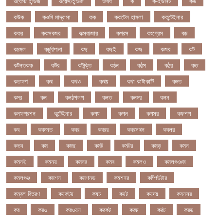
ওয়েস্ট ইন্ডিজ
ওয়েস্টইন্ডিজ
ঔষধ
ক
ক-ইউনিট
কউ
কউক
কওমি মাদ্রাসা
কক
ককটেল হামলা
ককন্টেইনার
ককর
ককসবজর
কক্সবাজার
কগরস
কংগ্রেস
কচ
কচমল
কচুরিপানা
কছ
কছই
কজ
কজর
কট
কটনতকক
কটর
কটূক্তি
কঠন
কঠম
কঠর
কত
কতক্ষণ
কথ
কথও
কথয়
কথা কাটাকাটি
কদত
কদর
কন
কনঠশলপ
কনত
কনদর
কনন
কনফগরশন
কন্টেইনার
কপয
কপল
কপসর
কফশপ
কব
কবদনত
কবর
কবরর
কবরসথন
কবলর
কভব
কম
কমছ
কমট
কমটর
কমড়
কমন
কমনই
কমনয়
কমনর
কমব
কমলও
কমলগঞজ
কমলগঞ্জ
কমশন
কমশনড
কমশনর
কম্পিউটার
কম্বল বিতরণ
কয়কটয়
কযচ
কয়ট
কয়দয়
কযনসর
কর
করও
করওয়ন
করকট
করছ
করট
করড