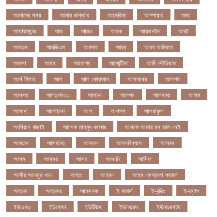
আমাদের সময়
আমার ডাক্তার
আমেরিকা
আম্পায়ার
আয়
আয়ারল্যান্ড
আর
আরও
আরক
আরজনটন
আরট
আরডম
আরডিএম
আরথক
আরব
আরব আমিরাত
আরসা
আরহ
আরোগ্য
আর্জেন্টিনা
আর্মি স্টেডিয়াম
আর্ল মিলার
আল
আল কোরআন
আলআধর
আলগক
আলগর
আলঙগন২১
আলচন
আলপন
আলবনয়
আলম
আলাদা
আলোচনা
আশ
আশপশ
আশরাফুল
আশিয়ান বাছাই
আশেক মাহমুদ কলেজ
আসকে আমার মন ভাল নেই
আসতন
আসতনয়
আসনন
আসনবিন্যাস
আসবন
আসম
আসমর
আসর
আসামি
আসিফ
আসীর আনজুম খান
আহত
আহবন
আহম মোস্তফা কামাল
আহমদ
আহমদর
আহসনক
ই কমার্স
ই-বন্ডিং
ই-ম্যাপ
ইউএনও
ইউক্রেন
ইউটিউব
ইউনভরস
ইউনভরসটর