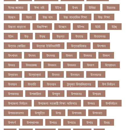
ঈদের জামাত
ঈসা নবি
উইক
উখয
উখিয়া
উচচতর
উচছদ
উচত
উচ্চ দাম
উচ্চ মাধ্যমিক শিক্ষা
উচ্চ শিক্ষা
উচ্চতা বাড়ানো
উচ্চশিক্ষা
উচ্ছেদ
উটপখ
উঠই
উঠছ
উঠন
উড়
উড়ছ
উড়ন্ত
উততর
উততলনর
উত্তর কোরিয়া
উত্তরা ইউনিভার্সিটি
উত্তরাধিকার
উৎপদন
উৎপাদন
উৎসব
উৎসবর
উদদন
উদদনর
উদদশ
উদধর
উদধরকজ
উদবধন
উদভবন
উদযগ
উদ্বোধন
উদ্ভাবন
উদ্যোক্তা
উননত
উননয়ন
উননয়নর
উনমচন
উন্নতি
উন্নয়ন
উন্মুক্ত বিশ্ববিদ্যালয়
উপ নির্বাচন
উপকনদর
উপকারিতা
উপকূল
উপখযনর
উপচরয
উপজেলা নির্বাচন
উপজেলা সহকারী শিক্ষা অফিসার
উপধর
উপনির্বাচন
উপবযবসথপন
উপবৃত্তি
উপর
উপলকষ
উপসথত
উপসর্গ
উপস্থাপক
উপহর
উপহার
উপায়
উভয়