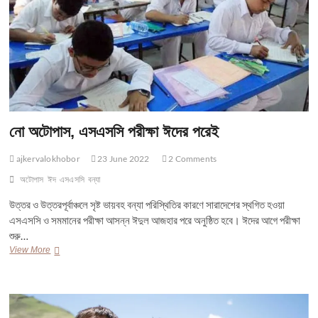
নো অটোপাস, এসএসসি পরীক্ষা ঈদের পরেই
ajkervalokhobor
23 June 2022
2 Comments
অটোপাস
ঈদ
এসএসসি
বন্যা
উত্তর ও উত্তরপূর্বাঞ্চলে সৃষ্ট ভায়বহ বন্যা পরিস্থিতির কারণে সারাদেশের স্থগিত হওয়া
এসএসসি ও সমমানের পরীক্ষা আসন্ন ঈদুল আজহার পরে অনুষ্ঠিত হবে। ঈদের আগে পরীক্ষা
শুরু…
নো
View More
অটোপাস,
এসএসসি
পরীক্ষা
ঈদের
পরেই