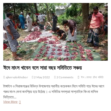
পালন
করা
হয়
ঈদে মাংস খাবেন বলে সারা বছর সমিতিতে সঞ্চয়
ajkervalokhobor
2 May 2022
2 Comments
ঈদ
গোশত
চাঁদা
সমিতি
টাঙ্গাইল ও সিরাজগঞ্জের বিভিন্ন উপজেলায় স্থানীয় কয়েকজন মিলে সমিতি গড়ে ঈদের আগে
গরুর মাংস কেনা জনপ্রিয় হয়ে উঠেছে। এ সমিতির সদস্যরা সাপ্তাহিক কিংবা মাসিক
ভিত্তিতে…
ঈদে
View More
মাংস
খাবেন