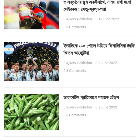
৩ সন্তানের জন্ম একইসাথে, নামও রাখা হলো
সেইরকম : সেতু-স্বপ্ন-পদ্মা
ajkervalokhobor
19 June 2022
6 Comments
ইতালিকে ৩-০ গোলে উড়িয়ে ফিনালিসিমা ট্রফি
জিতল আর্জেন্টিনা
ajkervalokhobor
2 June 2022
6 Comments
ডায়াবেটিস প্রতিরোধে সহায়ক ঢেঁড়স
ajkervalokhobor
2 June 2022
6 Comments