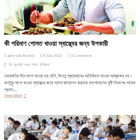
কী পরিমাণ গোসত খাওয়া স্বাস্থ্যের জন্য উপকারী
ajkervalokhobor
8 July 2022
3 Comments
ঈদ
কুরবানি
গরুর গোসত
চিকিৎসা
কোরবানির ঈদে মাংস খাওয়া হয় বেশি, কিন্তু প্রয়োজনের অতিরিক্ত খাওয়া স্বাস্থ্যকর নয়।
কতটুকু মাংস খাওয়া স্বাস্থ্যের জন্য ভালো জানালেন বারডেম হাসপাতালের পুষ্টি বিভাগের সাবেক
প্রধান…
কী
View More
পরিমাণ
গোসত
খাওয়া
স্বাস্থ্যের
জন্য
উপকারী