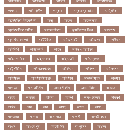
অসটরলয়য়
অসটরলয়র
অসতর
অসথরত
অসবসথযকর
অসহায়
অসি প্রদীপ
অস্কার
অস্কার ব্রুজোন
অস্ট্রেলিয়া
অস্ট্রেলিয়া ক্রিকেট দল
অস্ত্র
অহকর
অহদজজমন
অ্যাটলেটিকো মাদ্রিদ
অ্যাথলেটিকস
অ্যানিমেশন কিআ
অ্যাশেজ
অ্যাস্ট্রাজেনেকা
আইইউবর
আইএসআই
আইএসর
আইজপ
আইজিপি
আইডিকার্ড
আইন
আইন ও আদালত
আইন ও বিচার
আইনগরনথ
আইনমন্ত্রী
আইনশৃঙ্খলা
আইন্সটাইন
আইপডসপরথম
আইপিএল
আইপিল
আইসনশয
আইসিইউ
আইসিডিডিআরবি
আইসিসি
আউটসটযনড
আউয়ল
আওয়ম
আওয়ামিলীগ
আওয়ামী লীগ
আওয়ামীলীগ
আকতর
আকব
আকরম
আকর্ষণ
আকশ
আকশখনদকর
আকষপ
আকিব
আখ
আগ
আগই
আগন
আগম
আগমকল
আগরহ
আগা খান
আগামী
আগামী বছর
আগুন
আগুনে পুড়া
আগের দিন
আগ্রাসন
আঙনয়