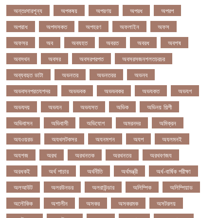
অন্তঃসারশূন্য
অপকষয়
অপরণয়
অপরধ
অপরপ
অপরাধ
অপসসকত
অপহরণ
অফলাইন
অফস
অফসর
অব
অবযহত
অবরত
অবরধ
অবশষ
অবসথন
অবসর
অবসরপরপত
অবসরসজনশলতচরচর
অব্যবহৃত ডাটা
অভনতর
অভনতরর
অভনব
অভবসনপরতযশদর
অভভবক
অভভবকর
অভযকত
অভযগ
অভযদয়
অভযন
অভযসত
অভিক
অভিনয় শিল্পী
অভিবাসন
অভিবাসী
অভিযোগ
অমরনদর
অমিক্রন
অযওয়রড
অযথলটকসর
অযনমশন
অযপ
অযলমনই
অযশজ
অরথ
অরথনতক
অরথনতর
অরথবণজয
অরধকই
অর্থ পাচার
অর্থনীতি
অর্থমন্ত্রী
অর্ধ-বার্ষিক পরীক্ষা
অলআউট
অলরউনডর
অলরাউন্ডার
অলিম্পিক
অলিম্পিয়াড
অলৌকিক
অশালীন
অসকর
অসকরমক
অসটরলয়