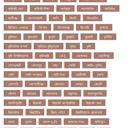
কারিগরি বোর্ড
কারিগরি শিক্ষা
কার্যক্রম
কালামানিক
কালিজিরা
কালীগঞ্জ
কালোবাজারি
কাশি
কিডনি
কিংবদন্তি
কিলিয়ান এমবাপ্পে
কিশোর
কিশোরগঞ্জ
কিশোরী
কুপানো
কুমিল্লা
কুয়াকাটা
কুয়েত
কুরবানি
কুরবানী
কূটনীতি
কূটনৈতিক সম্পর্ক
কৃত্তিম বুদ্ধিমত্তা
কৃষক
কৃষি
কৃষি বিশ্ববিদ্যালয়
কৃষিমন্ত্রী
কে-টু
কেকেআর
কেরানীগঞ্জ
কেলেঙ্কারি
কেশবপুর
কোচ
কোচিং
কোচিং সেন্টার
কোটা
কোটা সংস্কার
কোটি টাকা
কোটিপতি
কোপা
কোম্পানি
কোম্পানীগঞ্জ
কোরআন
কোরান
কোহলি
কৌশল
ক্যাডার
ক্যানসার
ক্যান্সার
ক্যালকুলেটর
ক্যালিগ্রাফি
ক্রিকেট
ক্রিকেট অস্ট্রেলিয়া
ক্রিকেট বোর্ড
ক্রিকেটার
ক্রিটেটার
ক্রিস গেইল
ক্রিস্টিয়ানো রোনালদো
ক্লাব
ক্লাস
ক্লাস বণ্টন
ক্লাসের সময়
ক্ষতিপূরণ