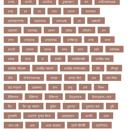
চনদর
চননই
চননইক
চন্দ্রগ্রহণ
চপ
চপইনববগঞজ
চপয়
চব
চয়
চযন
চযনল
চযমপয়ন
চযমপয়নশপর
চয়রমযনর
চযলঞজ
চর
চরজনই
চরডকত
চরনদরয়
চরপশ
চরমর
চর্মরোগ
চল
চলক
চলচচতর
চলচচতরর
চলচ্চিত্র
চলছ
চলত
চলনই
চলনত
চলনর
চলর
চলল
চষট
চষটকরর
চষদর
চসক
চা
চাকরি
চাকরিবাকরি
চাকরির খবর
চাকরির পত্রিকা
চাকরির পরামর্শ
চাকরির সাক্ষাৎকার
চাঁদ
চাঁদপুর
চাঁদা
চাঁপাইনবাবগঞ্জ
চামড়া
চামড়া শিল্প
চার
চার বিষয়
চার সন্তান
চারুকলা
চাল
চালু
চাষ
চিকন
চিকিৎসক
চিকিৎসা
চিকিৎসা৷
চিত্রনায়ক
চিলড্রেনস হোম
চীন
চীন দূর পরবাস
চুক্তি
চুড়ান্ত
চুড়ান্ত রায়
চুরি
চুলকানি
চেন্নাই সুপার কিংস
চেয়ারম্যান
চেলসি
চেলা
চোখ ওঠা
চোর
চোরা কারবার
চ্যাট জিপিটি
চ্যাম্পিয়ন