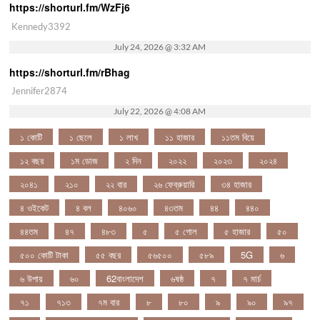
https://shorturl.fm/WzFj6
Kennedy3392
July 24, 2026 @ 3:32 AM
https://shorturl.fm/rBhag
Jennifer2874
July 22, 2026 @ 4:08 AM
১ কোটি
১ ছেলে
১ লাখ
১১ হাজার
১১তম বিয়ে
১২ বছর
১ম ডোজ
২ দিন
২০২২
২০২৩
২০২৪
২০৪১
২১০
২২ বার
২৬ ফেব্রুয়ারি
৩৪ হাজার
৪ ওইকেট
৪ বল
৪০৬০
৪৩তম
৪৪
৪৪০
৪৪তম
৪৭
৪৮৩
৫
৫ গোল
৫ হাজার
৫০
৫০০ কোটি টাকা
৫৫ বছর
৫৬৫০০
৫৮৯
5G
৬
৬ উপায়
৬০
62বাংলাদেশ
৬ষষ্ঠ
৭
৭ মার্চ
৭১
৭১৩
৭ম বার
৮
৮০
৯
৯০
৯৭