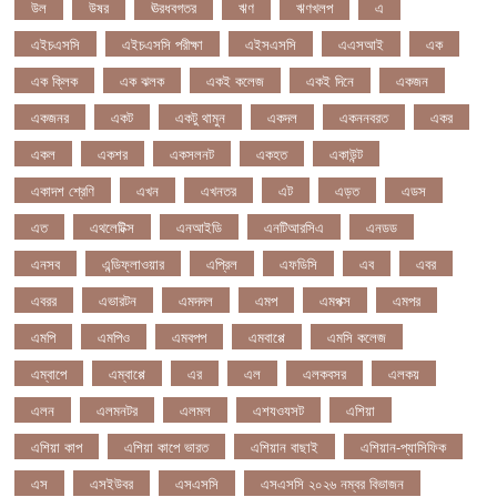
উল
উষর
ঊরধবগতর
ঋণ
ঋণখলপ
এ
এইচএসসি
এইচএসসি পরীক্ষা
এইসএসসি
এএসআই
এক
এক ক্লিক
এক ঝলক
একই কলেজ
একই দিনে
একজন
একজনর
একট
একটু থামুন
একদল
একননবরত
একর
একল
একশর
একসলনট
একহত
একাউন্ট
একাদশ শ্রেণি
এখন
এখনতর
এট
এড়ত
এডস
এত
এথলেটিক্স
এনআইডি
এনটিআরসিএ
এনডড
এনসব
এন্ডিফ্লাওয়ার
এপ্রিল
এফডিসি
এব
এবর
এবরর
এভারটন
এমদদল
এমপ
এমপক্স
এমপর
এমপি
এমপিও
এমবপপ
এমবাপ্পে
এমসি কলেজ
এম্বাপে
এম্বাপ্পে
এর
এল
এলকবসর
এলকয়
এলন
এলমনটর
এলমল
এশযওযসট
এশিয়া
এশিয়া কাপ
এশিয়া কাপে ভারত
এশিয়ান বাছাই
এশিয়ান-প্যাসিফিক
এস
এসইউবর
এসএসসি
এসএসসি ২০২৬ নম্বর বিভাজন