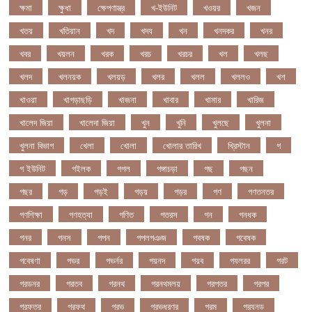
ক্ষমা
ক্ষুধা
ক্ষেপণাস্ত্র
খ-ইউনিট
খওয়র
খজন
খতয়
খতিয়ান
খদ
খদয
খন
খনদকর
খনর
খবর
খয়লন
খরক
খরচ
খরচর
খল
খলছ
খলদ
খলনয়ক
খলয়ড়
খলর
খলল
খললও
খশ
খাওয়া
খাগড়াছড়ি
খাজনা
খাবার
খামার
খারিজ
খালেদ জিয়া
খালেদা জিয়া
খুন
খুনি
খুলছে
খুলনা
খুলনা বিভাগ
খেলা
খোলা
খোলার তারিখ
খ্রিস্টান
গ
গ ইউনিট
গইলক
গগল
গঙ্গাচড়া
গছ
গছন
গছর
গড়
গড়ই
গড়য়
গড়র
গণ
গণতনতর
গণশিক্ষা
গণহত্যা
গণিত
গতরস
গন
গনধক
গনর
গনস
গপন
গপলগঞজ
গবষক
গবেষক
গবেষণা
গভর
গভর্নর
গয়নদ
গয়ব
গযলরর
গরট
গরডনর
গরতব
গরনথ
গরনথমলয়
গরপতর
গরপর
গরফতর
গরফথ
গরভ
গরভধরণর
গরম
গরযনড