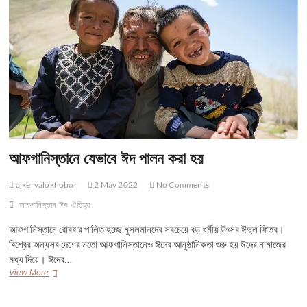
আফগানিস্তানে যেভাবে ঈদ পালন করা হয়
ajkervalokhobor
2 May 2022
No Comments
আফগানিস্তান
ঈদ
ঐতিহ্য
আফগানিস্তানে রোববার পালিত হচ্ছে মুসলমানদের সবচেয়ে বড় ধর্মীয় উৎসব ঈদুল ফিতর।
বিশ্বের অন্যসব দেশের মতো আফগানিস্তানেও ঈদের আনুষ্ঠানিকতা শুরু হয় ঈদের নামাজের
মধ্য দিয়ে। ঈদের…
আফগানিস্তানে
View More
যেভাবে
ঈদ