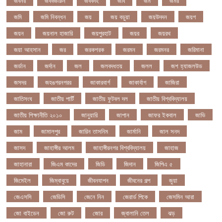
জবনর
জববজঞন
জববদহ
জবি
জম
জমর
জমি
জমি নিবন্ধন
জয়
জয় বড়ুয়া
জয়উদদন
জয়গ
জয়ন
জয়নাল হাজারি
জয়পুরহাট
জয়র
জয়রথ
জয়া আহসান
জর
জরকশরক
জরমন
জরমনর
জরিমানা
জর্ডান
জর্দান
জল
জলবদধতয়
জলল
জশ হ্যাজলউড
জসদর
জহঙগরনগরর
জাকারবার্গ
জাকার্বাগ
জাজিরা
জাতিসংঘ
জাতীয় পার্টি
জাতীয় ফুটবল দল
জাতীয় বিশ্ববিদ্যালয়
জাতীয় শিক্ষানীতি ২০১০
জানুয়ারি
জাপান
জাফর ইকবাল
জাভি
জাম
জামালপুর
জারিন তাসনিম
জার্মানি
জাল সনদ
জাসদ
জাহাঙ্গীর আলম
জাহাঙ্গীরনগর বিশ্ববিদ্যালয়
জাহাজ
জাহানারা
জিএম কাদের
জিডি
জিদান
জিপিএ ৫
জিমেইল
জিম্বাবুয়ে
জীবনযাপন
জীবনের গল্প
জুয়া
জেএসসি
জেডিসি
জেনে নিন
জেরার্ড পিকে
জেসমিন আরা
জো বাইডেন
জো রুট
জোর
জ্বালানি তেল
ঝড়