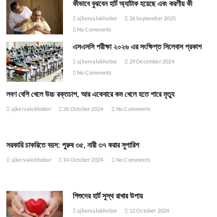
কীভাবে বুঝবেন হার্ট অ্যাটাক হয়েছে এবং করণীয় কী
ajkervalokhobor
26 September 2025
No Comments
এসএসসি পরীক্ষা ২০২৬ এর সংক্ষিপ্ত সিলেবাস প্রকাশ
ajkervalokhobor
29 December 2024
No Comments
লবণ বেশি খেলে উচ্চ রক্তচাপ, আর একেবারে কম খেলে হতে পারে মৃত্যু
ajkervalokhobor
26 October 2024
No Comments
সরকারি চাকরিতে বয়স: পুরুষ ৩৫, নারী ৩৭ করার সুপারিশ
ajkervalokhobor
14 October 2024
No Comments
শিশুদের হার্ট সুস্থ রাখার উপায়
ajkervalokhobor
12 October 2024