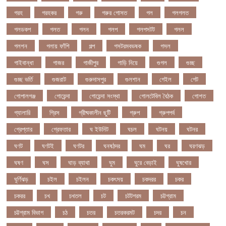
গরহ
গরহকর
গরু
গরুর গোসত
গল
গলগলত
গলডকপ
গলত
গলন
গলপ
গলপসটট
গলল
গলশন
গলায় ফাঁশি
গল্প
গসটরমবভষক
গসল
গাইবান্ধা
গাজর
গাজীপুর
গাড়ি নিয়ে
গুগল
গুচ্ছ
গুচ্ছ ভর্তি
গুজরাট
গুরুদাসপুর
গুলশান
গেইল
গেট
গোপালগঞ্জ
গোয়েন্দা
গোয়েন্দা সংস্থা
গোলটেবিল বৈঠক
গোশত
গ্যালারি
গ্রিস
গ্রীষ্মকালীন ছুটি
গ্রুপ
গ্রুপপর্ব
গ্রেপ্তার
গ্রেফতার
ঘ ইউনিট
ঘচল
ঘটনয়
ঘটনর
ঘণট
ঘণটই
ঘণটর
ঘনষঠদর
ঘম
ঘর
ঘরণঝড়
ঘষণ
ঘস
ঘাড় ব্যাথা
ঘুম
ঘুরে বেড়াই
ঘুষখোর
ঘূর্ণিঝড়
চইল
চইলন
চকৎসয়
চকদরর
চকর
চকরর
চখ
চখতল
চট
চটটগরম
চট্টগ্রাম
চট্টগ্রাম বিভাগ
চঠ
চতর
চতরকরমট
চদর
চন