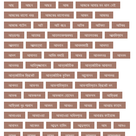
আছ
আছন
আছর
আজ
আজকে আমার মন ভাল নেই
আজকের ভালো খবর
আজকের ভালোখবর
আজদ
আজমর
আজাজ পাটেল
আট
আট বছর
আটক
আটকত
আটকর
আড়য়পড়
আতময়
আতলতকপরকষয়
আতলতকর
আত্মবিশ্বাস
আত্মসাত
আত্মহত্যা
আদনান
আদমশুমারী
আদলত
আদশ
আদালত
আদিম শুমারি
আধর
আনদলনর
আননদ
আননদর
আনিসুজ্জামান
আন্তর্জাতিক
আন্তর্জাতিক আদালত
আন্তর্জাতিক ক্রিকেট
আন্তর্জাতিক ফুটবল
আন্দোলন
আপনদর
আপলত
আফগন
আফগানিস্তান
আফগানিস্তান ক্রিকেট দল
আফজ
আফজলক
আফজাল হোসেন
আফসস
আফ্রিকা
আফ্রিকা দূর পরবাস
আবদন
আবরও
আবরর
আবরার ফাহাদ
আবহওয়র
আবহাওয়া
আবহাওয়া অধিদপ্তর
আবারার ফাইয়াজ
আবাসন
আবেদন
আব্দুল হামিদ
আব্দুল্লাহ
আম
আমও
আমক
আমদর
আমর
আমরত
আমরতর
আমলপড়য়