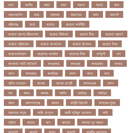
করণ
করণীয়
করত
করন
করনয়
করনর
করব
করবওয়লটন
করয়
করযকর
করয়শয়য়
করল
করসনট
করিমগঞ্জ
করো
করোনা
করোনা অর্থনীতি
করোনা কালের জীবনগাথা
করোনা চিকিৎসা
করোনা টিকা
করোনা পরামর্শ
করোনা প্রতিরোধ
করোনা বাংলাদেশ
করোনা বিনোদন
করোনা বিশ্ব
করোনাভাইরাস
করোনায় সতর্কতা
করোনার টিকা
কর্ণফুলী
কল
কলকাতা নাইট রাইডার্স
কলঙকময়
কলঙকর
কলঙকরত
কলজর
কলন
কলমবয়র
কলম্বিয়া
কলস
কলহ
কলা
কলিন পাওয়েল
কলেজ
কলেজ ছাত্রী
কশরগঞজ
কশল
কষ
কষক
কষকর
কষটয
কষটয়য়
কষটয়র
কষত
কষপণসতরর
কষমত
কাউন্টি ক্রিকেট
কাগজের মুদ্রা
কাজহারা মানুষ
কাজি হান্নান
কাজী হাবিবুল আওয়াল
কাটা
কাঠাল
কাতার
কান
কানাডা
কানাডা দূর পরবাস
কাপ্তাই
কাবাডি
কামড়
কারচুপি
কারটিস ক্যাম্পার