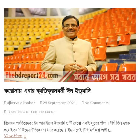
বলে
সারা
বছর
সমিতিতে
সঞ্চয়
করোনায় এবার ব্যতিক্রমধর্মী ঈদ ইত্যাদি
ajkervalokhobor
25 September 2021
No Comments
ইতযদ
ঈদ
এবর
করনয়
বযতকরমধরম
বিনোদন প্রতিবেদক: ঈদ আর ঈদের ইত্যাদি দু’টি যেনো একই সূত্রে গাঁথা। দীর্ঘ তিন দশক
ধরে ইত্যাদি ঈদের ঐতিহ্যে পরিণত হয়েছে। ঈদ এলেই টিভি দর্শকরা অধীর…
করোনায়
View More