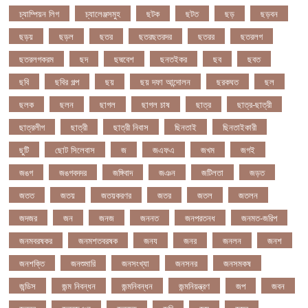
চ্যাম্পিয়ন লিগ
চ্যালেঞ্জসমুহ
ছটক
ছটত
ছড়
ছড়বন
ছড়য়
ছড়ল
ছতর
ছতরছতরদর
ছতরর
ছতরলগ
ছতরলগকরম
ছদ
ছদ্মবেশ
ছনতইকর
ছব
ছবত
ছবি
ছবির গল্প
ছয়
ছয় দফা আন্দোলন
ছরকঘত
ছল
ছলক
ছলন
ছাগল
ছাগল চাষ
ছাত্র
ছাত্র-ছাত্রী
ছাত্রলীগ
ছাত্রী
ছাত্রী নিবাস
ছিনতাই
ছিনতাইকারী
ছুটি
ছোট সিলেবাস
জ
জএফএ
জখম
জগই
জঙগ
জঙগবদদর
জঙ্গিবাদ
জঞন
জটিলতা
জড়ত
জতত
জতয়
জতয়করণর
জতর
জতল
জতলন
জদজর
জন
জনজ
জননত
জনপরতনধ
জনমত-জরিপ
জনমবরষকর
জনমশতবরষক
জনয
জনর
জনলন
জনশ
জনশক্তি
জনশুমারি
জনসংখ্যা
জনসনর
জনসমকষ
জন্ডিস
জন্ম নিবন্ধন
জন্মনিবন্ধন
জন্মনিয়ন্ত্রণ
জপ
জবন