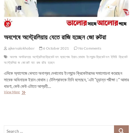
অবশেষে অস্ট্রেলিয়ায় যেতে রাজি হচ্ছেন জো রুটরা
ajkervalokhobor
6 October 2021
No Comments
অবশষ
অসটরলয়য়
অস্ট্রেলিয়া ক্রিকেট দল
অ্যাশেজ
ইয়ান বোথাম
ইংল্যান্ড ক্রিকেট দল
ইসিবি
ক্রিকেট
অস্ট্রেলিয়া
জ
জো রুট
যত
রজ
রটর
হচছন
এদিকে অ্যাশেজে খেলতে অনাগ্রহ দেখানোয় ইংল্যান্ড ক্রিকেটারদের সমালোচনা করেছেন
সাবেক অধিনায়ক ইয়ান বোথাম। টেলিগ্রাফকে তিনি বলেছেন, ‘এটা “চূড়ান্ত পরীক্ষা।” আমার
ধারণা, কেউ কেউ এটাতে আগ্রহী…
অবশেষে
View More
অস্ট্রেলিয়ায়
যেতে
রাজি
হচ্ছেন
জো
রুটরা
Search