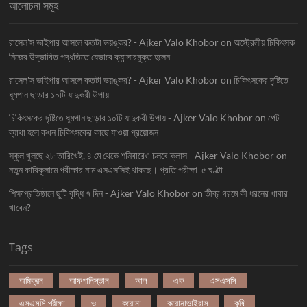
আলোচনা সমূহ
রাসেল'স ভাইপার আসলে কতটা ভয়ঙ্কর? - Ajker Valo Khobor
on
অস্ট্রেলীয় চিকিৎসক
নিজের উদ্ভাবিত পদ্ধতিতে যেভাবে ক্যান্সারমুক্ত হলেন
রাসেল'স ভাইপার আসলে কতটা ভয়ঙ্কর? - Ajker Valo Khobor
on
চিকিৎসকের দৃষ্টিতে
ধূমপান ছাড়ার ১০টি যাদুকরী উপায়
চিকিৎসকের দৃষ্টিতে ধূমপান ছাড়ার ১০টি যাদুকরী উপায় - Ajker Valo Khobor
on
পেট
ব্যাথা হলে কখন চিকিৎসকের কাছে যাওয়া প্রয়োজন
স্কুল খুলছে ২৮ তারিখেই, ৪ মে থেকে শনিবারেও চলবে ক্লাস - Ajker Valo Khobor
on
নতুন কারিকুলামে পরীক্ষার নাম এসএসসিই থাকছে। প্রতি পরীক্ষা ৫ ঘণ্টা
শিক্ষাপ্রতিষ্ঠানে ছুটি বৃদ্ধি ৭ দিন - Ajker Valo Khobor
on
তীব্র গরমে কী ধরনের খাবার
খাবেন?
Tags
অমিক্রন
আফগানিস্তান
আল
এক
এসএসসি
এসএসসি পরীক্ষা
ও
করোনা
করোনাভাইরাস
কৃষি