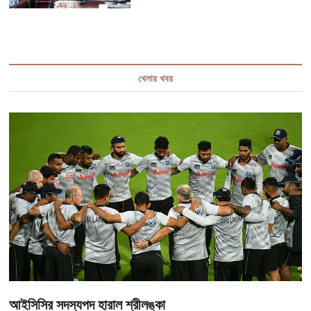
খেলার খবর
আইসিসির সদস্যপদ হারাল শ্রীলঙ্কা