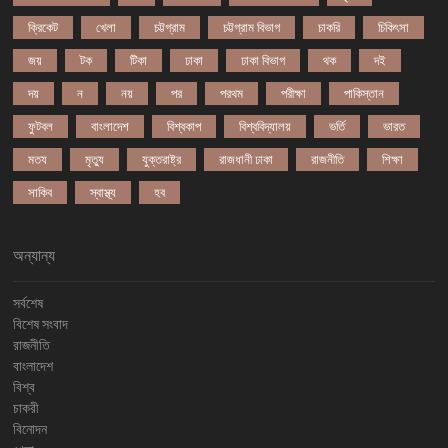
ক্রিকেট
খেলা
চট্টগ্রাম
চট্টগ্রাম বিভাগ
চাকরি
চিকিৎসা
জয়
টক
টিকা
ঢাকা
ঢাকা বিভাগ
থক
দই
দয়
ন
নয়
পর
পরথম
পরীক্ষা
পাকিস্তান
ফুটবল
বাংলাদেশ
বিশ্বকাপ
বিশ্ববিদ্যালয়
ভর্তি
ভারত
মতয
মৃত্যু
যুক্তরাষ্ট্র
রাজধানী ঢাকা
রাজনীতি
শিক্ষা
সাকিব
স্বাস্থ্য
হব
অন্যান্য
সর্বশেষ
বিশেষ সংবাদ
রাজনীতি
বাংলাদেশ
বিশ্ব
চাকরী
বিনোদন