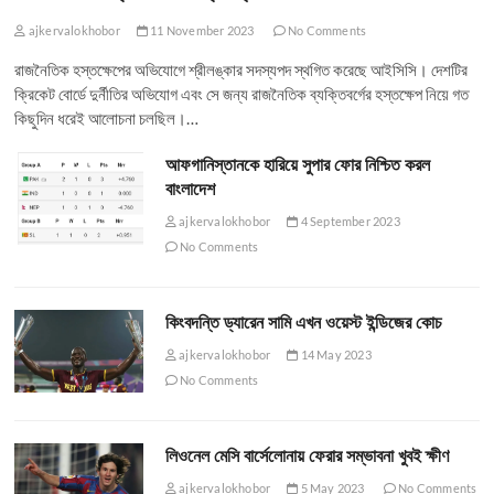
ajkervalokhobor
11 November 2023
No Comments
রাজনৈতিক হস্তক্ষেপের অভিযোগে শ্রীলঙ্কার সদস্যপদ স্থগিত করেছে আইসিসি। দেশটির
ক্রিকেট বোর্ডে দুর্নীতির অভিযোগ এবং সে জন্য রাজনৈতিক ব্যক্তিবর্গের হস্তক্ষেপ নিয়ে গত
কিছুদিন ধরেই আলোচনা চলছিল।…
আফগানিস্তানকে হারিয়ে সুপার ফোর নিশ্চিত করল
বাংলাদেশ
ajkervalokhobor
4 September 2023
No Comments
কিংবদন্তি ড্যারেন সামি এখন ওয়েস্ট ইন্ডিজের কোচ
ajkervalokhobor
14 May 2023
No Comments
লিওনেল মেসি বার্সেলোনায় ফেরার সম্ভাবনা খুবই ক্ষীণ
ajkervalokhobor
5 May 2023
No Comments