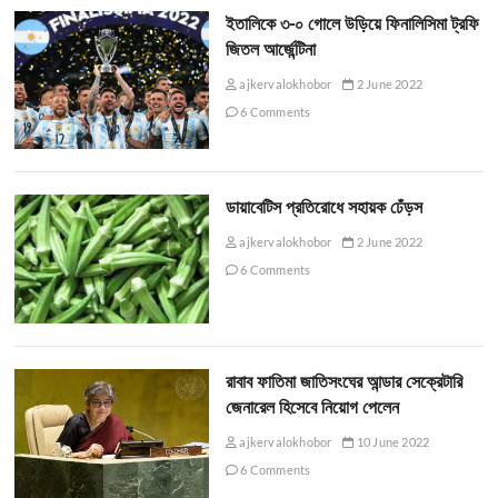
ইতালিকে ৩-০ গোলে উড়িয়ে ফিনালিসিমা ট্রফি
জিতল আর্জেন্টিনা
ajkervalokhobor
2 June 2022
6 Comments
ডায়াবেটিস প্রতিরোধে সহায়ক ঢেঁড়স
ajkervalokhobor
2 June 2022
6 Comments
রাবাব ফাতিমা জাতিসংঘের আন্ডার সেক্রেটারি
জেনারেল হিসেবে নিয়োগ পেলেন
ajkervalokhobor
10 June 2022
6 Comments