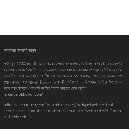
আমাদের সম্পর্কে জানুন
ফেইসবুক, ইউটিউবসহ বিভিন্ন সামাজিক যোগাযোগ মাধ্যমে চলছে মিথ্যা, বানোয়াট আর আজগুবি
খবর প্রচারের প্রতিযোগিতা। এতে আমাদের দেশের সহজ-সরল সাধারণ মানুষ প্রতিনিয়তই হচ্ছে
প্রতারিত। তারা অনেকেই সত্য-মিথ্যা যাচাই-বাছাই না করে যা শুনছে, দেখছে তাই অন্যের সাথে
শেয়ার করছে। যা সমাজে জন্ম দিচ্ছে ভুল-বোঝাবুঝি, অস্থিরতা। এই অসুস্থ প্রতিযোগিতা থেকে
সহজ-সরল মানুষকে একটুখানি স্বস্তি দিতেই আমাদের ছোট্ট প্রয়াশ-
‘ajkervalokhobor.com’
এখানে আমাদের দেশের বহুল প্রচারিত, জনপ্রিয় এবং বস্তুনিষ্ঠ পত্রিকাগুলোর বাছাই করা
খবরগুলো একসাথে পাওয়া যাবে। সাথে থাকছে সেই খবরের সোর্স লিংক। আমরা আছি- “সত্যের
সাথে, আপনার পাশে”।