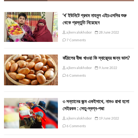
‘খ’ ইউনিটে প্রথম নাহনুল এইচএসসির শুরু
থেকে প্রস্তুতি নিয়েছেন
ajkervalokhobor
28 June 2022
7 Comments
কাঁঠালের বীজ খাওয়া কি স্বাস্থ্যের জন্য ভাল?
ajkervalokhobor
9 June 2022
6 Comments
৩ সন্তানের জন্ম একইসাথে, নামও রাখা হলো
সেইরকম : সেতু-স্বপ্ন-পদ্মা
ajkervalokhobor
19 June 2022
6 Comments