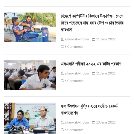
বিদেশে কম্পিউটার বিজ্ঞানে উচ্চশিক্ষা, দেশে
ফিরে গড়েছেন মাছ ধরার টোপ ও চার তৈরির
কারখানা
ajkervalokhobor
11 June 2022
6 Comments
এসএসসি পরীক্ষা ২০২২ এর রুটিন প্রকাশ
ajkervalokhobor
11 June 2022
6 Comments
ফল উৎপাদন বৃদ্ধির হারে সর্বোচ্চ রেকর্ড
বাংলাদেশের
ajkervalokhobor
13 June 2022
6 Comments