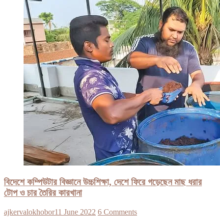
বিদেশে কম্পিউটার বিজ্ঞানে উচ্চশিক্ষা, দেশে ফিরে গড়েছেন মাছ ধরার
টোপ ও চার তৈরির কারখানা
ajkervalokhobor
11 June 2022
6 Comments