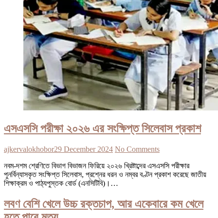
এসএসসি পরীক্ষা ২০২৬ এর সংক্ষিপ্ত সিলেবাস প্রকাশ
ajkervalokhobor
29 December 2024
No Comments
নবম-দশম শ্রেণিতে বিভাগ বিভাজন ফিরিয়ে ২০২৬ খ্রিষ্টাব্দের এসএসসি পরীক্ষার
পুনর্বিন্যাসকৃত সংক্ষিপ্ত সিলেবাস, প্রশ্নের ধরন ও নম্বর বণ্টন প্রকাশ করেছে জাতীয়
শিক্ষাক্রম ও পাঠ্যপুস্তক বোর্ড (এনসিটিবি)।…
লবণ বেশি খেলে উচ্চ রক্তচাপ, আর একেবারে কম খেলে
হতে পারে মৃত্যু