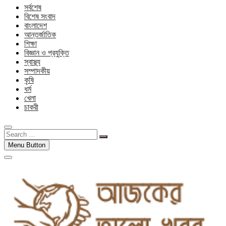
সর্বশেষ
বিশেষ সংবাদ
বাংলাদেশ
আন্তর্জাতিক
শিক্ষা
বিজ্ঞান ও প্রযুক্তি
স্বাস্থ্য
সম্পাদকীয়
কৃষি
ধর্ম
খেলা
চাকরী
Search
…
Menu Button