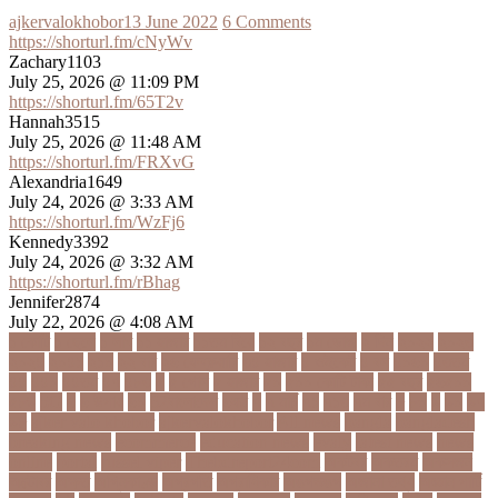
ajkervalokhobor
13 June 2022
6 Comments
https://shorturl.fm/cNyWv
Zachary1103
July 25, 2026 @ 11:09 PM
https://shorturl.fm/65T2v
Hannah3515
July 25, 2026 @ 11:48 AM
https://shorturl.fm/FRXvG
Alexandria1649
July 24, 2026 @ 3:33 AM
https://shorturl.fm/WzFj6
Kennedy3392
July 24, 2026 @ 3:32 AM
https://shorturl.fm/rBhag
Jennifer2874
July 22, 2026 @ 4:08 AM
১ কোটি
১ ছেলে
১ লাখ
১১ হাজার
১১তম বিয়ে
১২ বছর
১ম ডোজ
২ দিন
২০২২
২০২৩
২০২৪
২০৪১
২১০
২২ বার
২৬ ফেব্রুয়ারি
৩৪ হাজার
৪ ওইকেট
৪ বল
৪০৬০
৪৩তম
৪৪
৪৪০
৪৪তম
৪৭
৪৮৩
৫
৫ গোল
৫ হাজার
৫০
৫০০ কোটি টাকা
৫৫ বছর
৫৬৫০০
৫৮৯
5G
৬
৬ উপায়
৬০
62বাংলাদেশ
৬ষষ্ঠ
৭
৭ মার্চ
৭১
৭১৩
৭ম বার
৮
৮০
৯
৯০
৯৭
৯৮
ajker valo khobor
ajkervalokhobor
All news
bangla
bangladesh
breaking news
ecommerce
education news
evaly
latest news
news
online
portal
russel viper
Thebdreport24com
অকটবর
অকতরম
অকসজন
অক্টোবর
অক্ষত
অগ্নিকাণ্ড
অগ্রগতি
অগ্রাধিকার
অঙগভঙগ
অজানা তথ্য
অজ্ঞান পার্টি