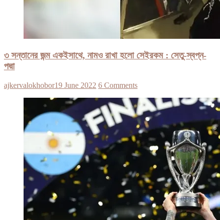
৩ সন্তানের জন্ম একইসাথে, নামও রাখা হলো সেইরকম : সেতু-স্বপ্ন-
পদ্মা
ajkervalokhobor
19 June 2022
6 Comments