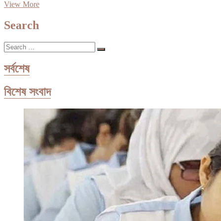
পোশাকে
View More
উৎসবের
রং
Search
|
প্রথম
Search
আলো
…
সর্বশেষ
বিশেষ সংবাদ