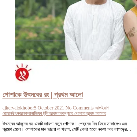
পোশাকে উৎসবের রং | প্রথম আলো
ajkervalokhobor
5 October 2021
No Comments
আল
ইয়াশ
রোহান
উৎসবর
নকশা
নাজিফা টুশি
পরথম
পশক
পূজার পোশাক
প্রথম আলো
র
উৎসবের আনন্দের বড় একটি জায়গা নতুন পোশাক। পেছনের দিন ফিরে তাকালেও এর
প্রমাণ মেলে। পোশাকের মান ভালো না খারাপ, সেটি বোঝা হতো নকশা আর কাপড়ের…