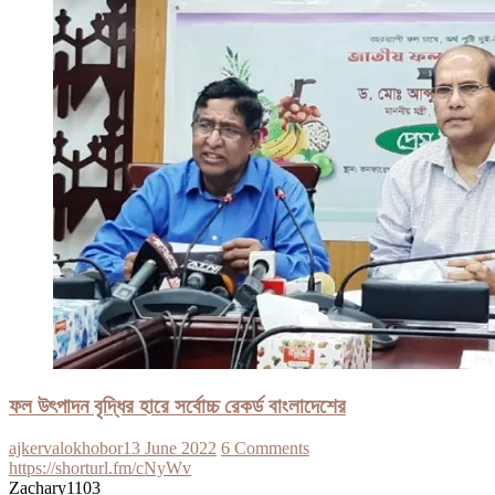
ফল উৎপাদন বৃদ্ধির হারে সর্বোচ্চ রেকর্ড বাংলাদেশের
ajkervalokhobor
13 June 2022
6 Comments
https://shorturl.fm/cNyWv
Zachary1103