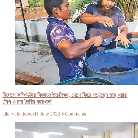
বিদেশে কম্পিউটার বিজ্ঞানে উচ্চশিক্ষা, দেশে ফিরে গড়েছেন মাছ ধরার
টোপ ও চার তৈরির কারখানা
ajkervalokhobor
11 June 2022
6 Comments