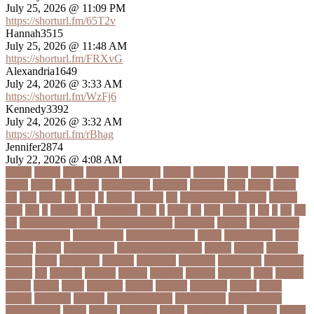
July 25, 2026 @ 11:09 PM
https://shorturl.fm/65T2v
Hannah3515
July 25, 2026 @ 11:48 AM
https://shorturl.fm/FRXvG
Alexandria1649
July 24, 2026 @ 3:33 AM
https://shorturl.fm/WzFj6
Kennedy3392
July 24, 2026 @ 3:32 AM
https://shorturl.fm/rBhag
Jennifer2874
July 22, 2026 @ 4:08 AM
১ কোটি
১ ছেলে
১ লাখ
১১ হাজার
১১তম বিয়ে
১২ বছর
১ম ডোজ
২ দিন
২০২২
২০২৩
২০২৪
২০৪১
২১০
২২ বার
২৬ ফেব্রুয়ারি
৩৪ হাজার
৪ ওইকেট
৪ বল
৪০৬০
৪৩তম
৪৪
৪৪০
৪৪তম
৪৭
৪৮৩
৫
৫ গোল
৫ হাজার
৫০
৫০০ কোটি টাকা
৫৫ বছর
৫৬৫০০
৫৮৯
5G
৬
৬ উপায়
৬০
62বাংলাদেশ
৬ষষ্ঠ
৭
৭ মার্চ
৭১
৭১৩
৭ম বার
৮
৮০
৯
৯০
৯৭
৯৮
ajker valo khobor
ajkervalokhobor
All news
bangla
bangladesh
breaking news
ecommerce
education news
evaly
latest news
news
online
portal
russel viper
Thebdreport24com
অকটবর
অকতরম
অকসজন
অক্টোবর
অক্ষত
অগ্নিকাণ্ড
অগ্রগতি
অগ্রাধিকার
অঙগভঙগ
অজানা তথ্য
অজ্ঞান পার্টি
অঞচল
অট
অটরকশর
অটোপাস
অধনয়ক
অধযকষর
অধযপক
অধিনায়ক
অনক
অনচছদ
অনতক
অনতত
অননয
অনপসথত
অনমদন
অনমদনর
অনমদনহন
অনয়মর
অনযয়
অনরধব
অনরধব১৪
অনলাইন
অনলাইন কেনাকাটা
অনলাইন কোচ
অনলাইন বাজার
অনলাইন ব্যবসা
অনশণ
অনষঠত
অনিবন্ধিত
অনিয়ম
অনিয়মিত মাসিক
অনিশ্চিত
অনুমতি