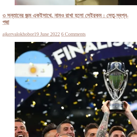
৩ সন্তানের জন্ম একইসাথে, নামও রাখা হলো সেইরকম : সেতু-স্বপ্ন-
পদ্মা
ajkervalokhobor
19 June 2022
6 Comments