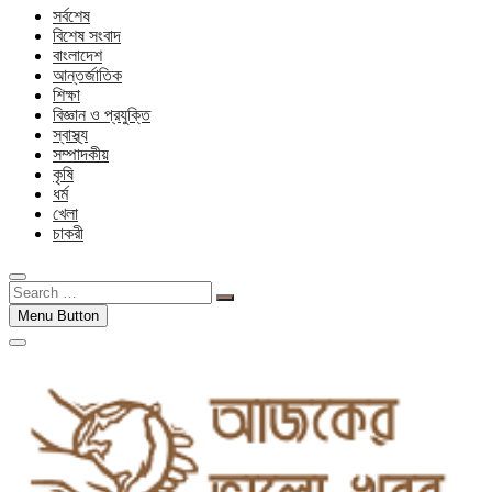
সর্বশেষ
বিশেষ সংবাদ
বাংলাদেশ
আন্তর্জাতিক
শিক্ষা
বিজ্ঞান ও প্রযুক্তি
স্বাস্থ্য
সম্পাদকীয়
কৃষি
ধর্ম
খেলা
চাকরী
Search
…
Menu Button