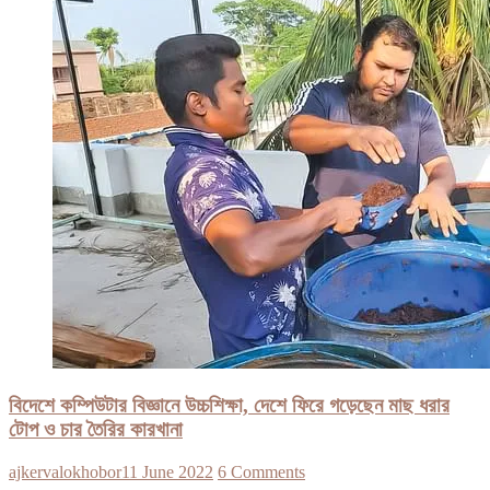
বিদেশে কম্পিউটার বিজ্ঞানে উচ্চশিক্ষা, দেশে ফিরে গড়েছেন মাছ ধরার
টোপ ও চার তৈরির কারখানা
ajkervalokhobor
11 June 2022
6 Comments