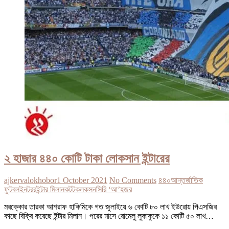
২ হাজার ৪৪০ কোটি টাকা লোকসান ইন্টারের
ajkervalokhobor
1 October 2021
No Comments
৪৪০
আন্তর্জাতিক
ফুটবল
ইনটরর
ইন্টার মিলান
কট
টক
লকসন
সিরি ‘আ’
হজর
মরক্কোর তারকা আশরাফ হাকিমিকে গত জুলাইয়ে ৬ কোটি ৮০ লাখ ইউরোয় পিএসজির
কাছে বিক্রি করেছে ইন্টার মিলান। পরের মাসে রোমেলু লুকাকুকে ১১ কোটি ৫০ লাখ…