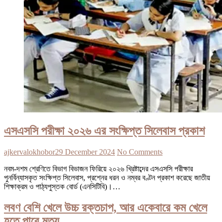
এসএসসি পরীক্ষা ২০২৬ এর সংক্ষিপ্ত সিলেবাস প্রকাশ
ajkervalokhobor
29 December 2024
No Comments
নবম-দশম শ্রেণিতে বিভাগ বিভাজন ফিরিয়ে ২০২৬ খ্রিষ্টাব্দের এসএসসি পরীক্ষার
পুনর্বিন্যাসকৃত সংক্ষিপ্ত সিলেবাস, প্রশ্নের ধরন ও নম্বর বণ্টন প্রকাশ করেছে জাতীয়
শিক্ষাক্রম ও পাঠ্যপুস্তক বোর্ড (এনসিটিবি)।…
লবণ বেশি খেলে উচ্চ রক্তচাপ, আর একেবারে কম খেলে
হতে পারে মৃত্যু