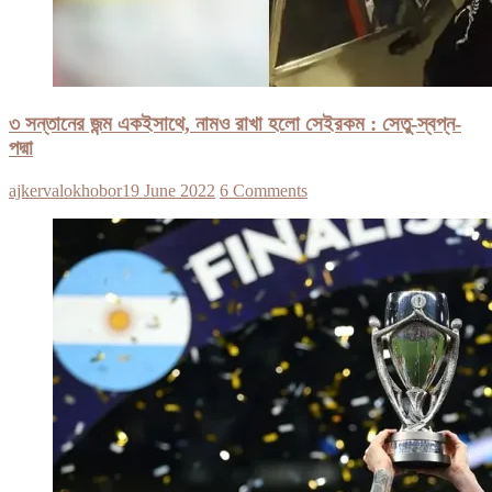
৩ সন্তানের জন্ম একইসাথে, নামও রাখা হলো সেইরকম : সেতু-স্বপ্ন-
পদ্মা
ajkervalokhobor
19 June 2022
6 Comments