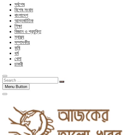
সর্বশেষ
বিশেষ সংবাদ
বাংলাদেশ
আন্তর্জাতিক
শিক্ষা
বিজ্ঞান ও প্রযুক্তি
স্বাস্থ্য
সম্পাদকীয়
কৃষি
ধর্ম
খেলা
চাকরী
Search
…
Menu Button