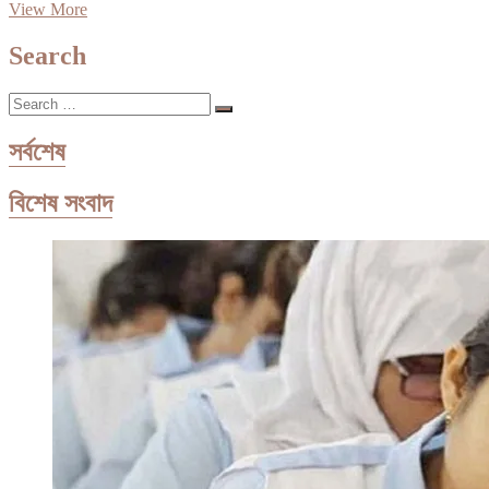
২
View More
হাজার
৪৪০
Search
কোটি
টাকা
Search
লোকসান
…
ইন্টারের
সর্বশেষ
বিশেষ সংবাদ