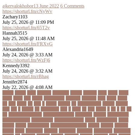
ajkervalokhobor
13 June 2022
6 Comments
https://shorturl.fm/cNyWv
Zachary1103
July 25, 2026 @ 11:09 PM
https://shorturl.fm/65T2v
Hannah3515
July 25, 2026 @ 11:48 AM
https://shorturl.fm/FRXvG
Alexandria1649
July 24, 2026 @ 3:33 AM
https://shorturl.fm/WzFj6
Kennedy3392
July 24, 2026 @ 3:32 AM
https://shorturl.fm/rBhag
Jennifer2874
July 22, 2026 @ 4:08 AM
১ কোটি
১ ছেলে
১ লাখ
১১ হাজার
১১তম বিয়ে
১২ বছর
১ম ডোজ
২ দিন
২০২২
২০২৩
২০২৪
২০৪১
২১০
২২ বার
২৬ ফেব্রুয়ারি
৩৪ হাজার
৪ ওইকেট
৪ বল
৪০৬০
৪৩তম
৪৪
৪৪০
৪৪তম
৪৭
৪৮৩
৫
৫ গোল
৫ হাজার
৫০
৫০০ কোটি টাকা
৫৫ বছর
৫৬৫০০
৫৮৯
5G
৬
৬ উপায়
৬০
62বাংলাদেশ
৬ষষ্ঠ
৭
৭ মার্চ
৭১
৭১৩
৭ম বার
৮
৮০
৯
৯০
৯৭
৯৮
ajker valo khobor
ajkervalokhobor
All news
bangla
bangladesh
breaking news
ecommerce
education news
evaly
latest news
news
online
portal
russel viper
Thebdreport24com
অকটবর
অকতরম
অকসজন
অক্টোবর
অক্ষত
অগ্নিকাণ্ড
অগ্রগতি
অগ্রাধিকার
অঙগভঙগ
অজানা তথ্য
অজ্ঞান পার্টি