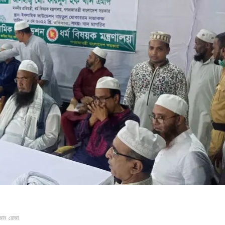
জান
রোজা