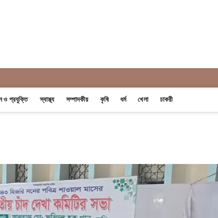
 Khobor
ান ও প্রযুক্তি
স্বাস্থ্য
সম্পাদকীয়
কৃষি
ধর্ম
খেলা
চাকরী