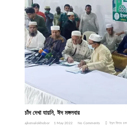
চাঁদ দেখা যায়নি, ঈদ মঙ্গলবার
ajkervalokhobor
1 May 2022
No Comments
ইদুল ফিতর
রম