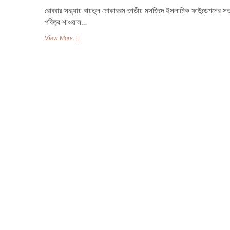
রোববার সন্ধ্যায় বায়তুল মোকাররম জাতীয় মসজিদে ইসলামিক ফাউন্ডেশনের 
পবিত্র শাওয়াল…
চাঁদ দেখা
View More
যায়নি,
ঈদ
মঙ্গলবার