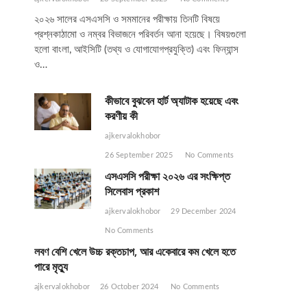
২০২৬ সালের এসএসসি ও সমমানের পরীক্ষায় তিনটি বিষয়ে
প্রশ্নকাঠামো ও নম্বর বিভাজনে পরিবর্তন আনা হয়েছে। বিষয়গুলো
হলো বাংলা, আইসিটি (তথ্য ও যোগাযোগপ্রযুক্তি) এবং ফিন্যান্স
ও…
কীভাবে বুঝবেন হার্ট অ্যাটাক হয়েছে এবং
করণীয় কী
ajkervalokhobor
26 September 2025
No Comments
এসএসসি পরীক্ষা ২০২৬ এর সংক্ষিপ্ত
সিলেবাস প্রকাশ
ajkervalokhobor
29 December 2024
No Comments
লবণ বেশি খেলে উচ্চ রক্তচাপ, আর একেবারে কম খেলে হতে
পারে মৃত্যু
ajkervalokhobor
26 October 2024
No Comments