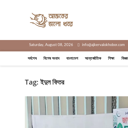
Skip
to
Ajker Valo
content
সত্যের সাথে, আপনার পাশে
Saturday, August 08, 2026
info@ajkervalokhobor.com
সর্বশেষ
বিশেষ সংবাদ
বাংলাদেশ
আন্তর্জাতিক
শিক্ষা
বিজ্ঞ
Tag:
ইদুল ফিতর