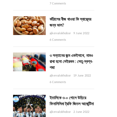
7 Comments
কাঁঠালের বীজ খাওয়া কি স্বাস্থ্যের
জন্য ভাল?
ajkervalokhobor
9 June 2022
6 Comments
৩ সন্তানের জন্ম একইসাথে, নামও
রাখা হলো সেইরকম : সেতু-স্বপ্ন-
পদ্মা
ajkervalokhobor
19 June 2022
6 Comments
ইতালিকে ৩-০ গোলে উড়িয়ে
ফিনালিসিমা ট্রফি জিতল আর্জেন্টিনা
ajkervalokhobor
2 June 2022