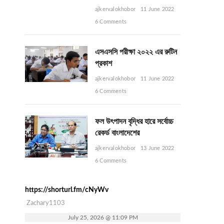
ajkervalokhobor
11 June 2022
6 Comments
এসএসসি পরীক্ষা ২০২২ এর রুটিন
প্রকাশ
ajkervalokhobor
11 June 2022
6 Comments
ফল উৎপাদন বৃদ্ধির হারে সর্বোচ্চ
রেকর্ড বাংলাদেশের
ajkervalokhobor
13 June 2022
6 Comments
https://shorturl.fm/cNyWv
Zachary1103
July 25, 2026 @ 11:09 PM