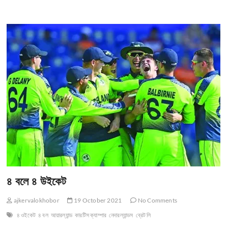
রানে
৩
উইকেট,
তবু
সবার
আগে
পরের
পর্বে
শ্রীলঙ্কা
৪ বলে ৪ উইকেট
ajkervalokhobor
19 October 2021
No Comments
৪ ওইকেট
৪ বল
আয়ারল্যান্ড
কারটিস ক্যাম্পার
নেদারল্যান্ডস
ব্রেট লি