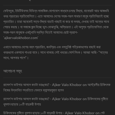
ফেইসবুক, ইউটিউবসহ বিভিন্ন সামাজিক যোগাযোগ মাধ্যমে চলছে মিথ্যা, বানোয়াট আর আজগুবি
খবর প্রচারের প্রতিযোগিতা। এতে আমাদের দেশের সহজ-সরল সাধারণ মানুষ প্রতিনিয়তই হচ্ছে
প্রতারিত। তারা অনেকেই সত্য-মিথ্যা যাচাই-বাছাই না করে যা শুনছে, দেখছে তাই অন্যের সাথে
শেয়ার করছে। যা সমাজে জন্ম দিচ্ছে ভুল-বোঝাবুঝি, অস্থিরতা। এই অসুস্থ প্রতিযোগিতা থেকে
সহজ-সরল মানুষকে একটুখানি স্বস্তি দিতেই আমাদের ছোট্ট প্রয়াশ-
‘ajkervalokhobor.com’
এখানে আমাদের দেশের বহুল প্রচারিত, জনপ্রিয় এবং বস্তুনিষ্ঠ পত্রিকাগুলোর বাছাই করা
খবরগুলো একসাথে পাওয়া যাবে। সাথে থাকছে সেই খবরের সোর্স লিংক। আমরা আছি- “সত্যের
সাথে, আপনার পাশে”।
আলোচনা সমূহ
রাসেল'স ভাইপার আসলে কতটা ভয়ঙ্কর? - Ajker Valo Khobor
on
অস্ট্রেলীয় চিকিৎসক
নিজের উদ্ভাবিত পদ্ধতিতে যেভাবে ক্যান্সারমুক্ত হলেন
রাসেল'স ভাইপার আসলে কতটা ভয়ঙ্কর? - Ajker Valo Khobor
on
চিকিৎসকের দৃষ্টিতে
ধূমপান ছাড়ার ১০টি যাদুকরী উপায়
চিকিৎসকের দৃষ্টিতে ধূমপান ছাড়ার ১০টি যাদুকরী উপায় - Ajker Valo Khobor
on
পেট