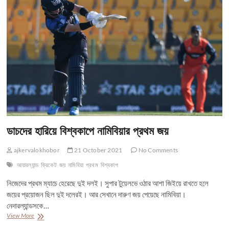
সুপার
টুয়লেভের
‘ভিসা’
ডাচদের হারিয়ে বিশ্বকাপে নামিবিয়ার প্রথম জয়
ajkervalokhobor
21 October 2021
No Comments
আয়ারল্যান্ড
ক্রিকেট
জয়
নামিবিয়া
প্রথম
বিশ্বকাপ
নিজেদের প্রথম ম্যাচে হেরেছে দুই দলই। সুপার টুয়েলভে ওঠার আশা জিইয়ে রাখতে হলে
জয়ের প্রয়োজন ছিল দুই দলেরই। আর সেখানে দারুণ জয় পেয়েছে নামিবিয়া।
নেদারল্যান্ডসকে…
ডাচদের
View More
হারিয়ে