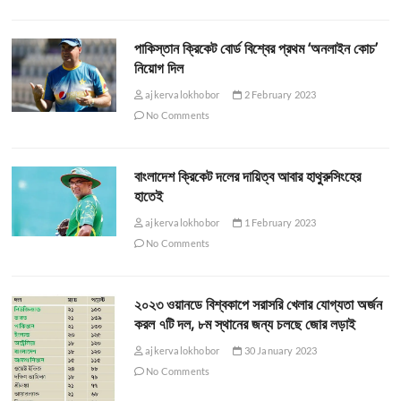
পাকিস্তান ক্রিকেট বোর্ড বিশ্বের প্রথম ‘অনলাইন কোচ’
নিয়োগ দিল
ajkervalokhobor
2 February 2023
No Comments
বাংলাদেশ ক্রিকেট দলের দায়িত্ব আবার হাথুরুসিংহের
হাতেই
ajkervalokhobor
1 February 2023
No Comments
২০২৩ ওয়ানডে বিশ্বকাপে সরাসরি খেলার যোগ্যতা অর্জন
করল ৭টি দল, ৮ম স্থানের জন্য চলছে জোর লড়াই
ajkervalokhobor
30 January 2023
No Comments