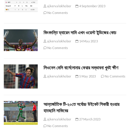
ajkervalokhobor
4 September 2023
No Comments
কিংবদন্তি ড্যারেন সামি এখন ওয়েস্ট ইন্ডিজের কোচ
ajkervalokhobor
14 May 2023
No Comments
লিওনেল মেসি বার্সেলোনায় ফেরার সম্ভাবনা খুবই ক্ষীণ
ajkervalokhobor
5 May 2023
No Comments
আন্তর্জাতিক টি-২০তে সর্বোচ্চ উইকেট শিকারী হওয়ার
হাতছানি সাকিবের
ajkervalokhobor
27 March 2023
No Comments