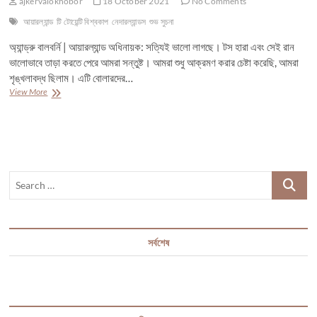
ajkervalokhobor
18 October 2021
No Comments
আয়ারল্যান্ড
টি টোয়েন্টি বিশ্বকাপ
নেদারল্যান্ডস
শুভ সুচনা
অ্যান্ড্রু বালবর্নি | আয়ারল্যান্ড অধিনায়ক: সত্যিই ভালো লাগছে। টস হারা এবং সেই রান
ভালোভাবে তাড়া করতে পেরে আমরা সন্তুষ্ট। আমরা শুধু আক্রমণ করার চেষ্টা করেছি, আমরা
শৃঙ্খলাবদ্ধ ছিলাম। এটি বোলারদের…
নেদারল্যান্ডসকে
View More
হারিয়ে
শুভ
সুচনা
করল
আয়ারল্যান্ড।
Search
…
সর্বশেষ