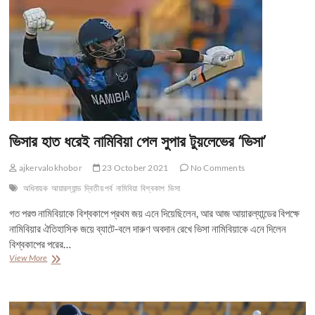
রেকর্ড
গড়া
জয়
শ্রীলঙ্কার
ভিসার হাত ধরেই নামিবিয়া পেল সুপার টুয়লেভের ‘ভিসা’
ajkervalokhobor
23 October 2021
No Comments
অধিনায়ক
আয়ারল্যান্ড
দ্বিতীয় পর্ব
নামিবিয়া
বিশ্বকাপ
ভিসা
গত পরশু নামিবিয়াকে বিশ্বকাপে প্রথম জয় এনে দিয়েছিলেন, আর আজ আয়ারল্যান্ডের বিপক্ষে
নামিবিয়ার ঐতিহাসিক জয়ে ব্যাটে-বলে দারুণ অবদান রেখে ভিসা নামিবিয়াকে এনে দিলেন
বিশ্বকাপের পরের…
ভিসার
View More
হাত
ধরেই
নামিবিয়া
পেল