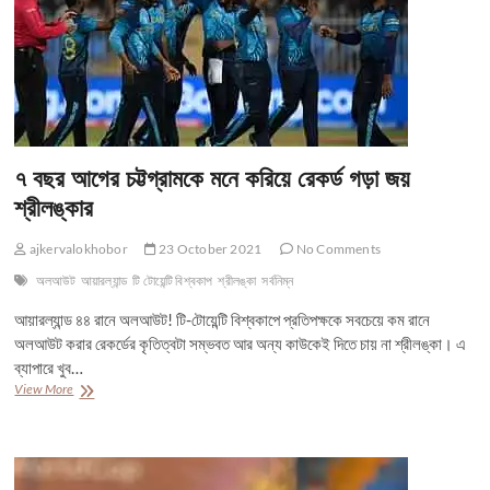
৭ বছর আগের চট্টগ্রামকে মনে করিয়ে রেকর্ড গড়া জয়
শ্রীলঙ্কার
ajkervalokhobor
23 October 2021
No Comments
অলআউট
আয়ারল্যান্ড
টি টোয়েন্টি বিশ্বকাপ
শ্রীলঙ্কা
সর্বনিম্ন
আয়ারল্যান্ড ৪৪ রানে অলআউট! টি-টোয়েন্টি বিশ্বকাপে প্রতিপক্ষকে সবচেয়ে কম রানে
অলআউট করার রেকর্ডের কৃতিত্বটা সম্ভবত আর অন্য কাউকেই দিতে চায় না শ্রীলঙ্কা। এ
ব্যাপারে খুব…
৭
View More
বছর
আগের
চট্টগ্রামকে
মনে
করিয়ে