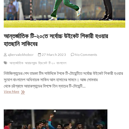
আন্তর্জাতিক টি-২০তে সর্বোচ্চ উইকেট শিকারী হওয়ার
হাতছানি সাকিবের
ajkervalokhobor
27 March 2023
No Comments
আন্তর্জাতিক
আয়ারল্যান্ড
ক্রিকেট
টি ২০
বাংলাদেশ
নিউজিল্যান্ডের পেস তারকা টিম সাউদিকে টপকে টি-টোয়েন্টিতে সর্বোচ্চ উইকেট শিকারী হওয়ার
সুযোগ বাংলাদেশ অধিনায়ক সাকিব আল হাসানের সামনে। আজ সোমবার
থেকে চট্টগ্রামে আয়ারল্যান্ডের বিপক্ষে তিন ম্যাচের টি-টোয়েন্টি…
আন্তর্জাতিক
View More
টি-২০তে
সর্বোচ্চ
উইকেট
শিকারী
হওয়ার
হাতছানি
সাকিবের