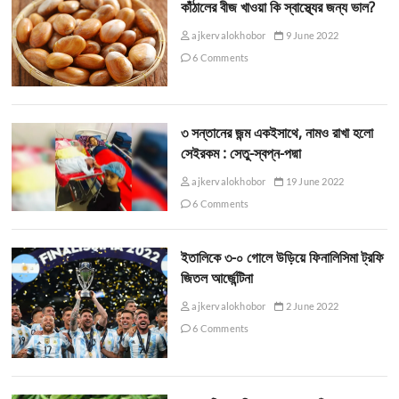
কাঁঠালের বীজ খাওয়া কি স্বাস্থ্যের জন্য ভাল?
ajkervalokhobor
9 June 2022
6 Comments
৩ সন্তানের জন্ম একইসাথে, নামও রাখা হলো
সেইরকম : সেতু-স্বপ্ন-পদ্মা
ajkervalokhobor
19 June 2022
6 Comments
ইতালিকে ৩-০ গোলে উড়িয়ে ফিনালিসিমা ট্রফি
জিতল আর্জেন্টিনা
ajkervalokhobor
2 June 2022
6 Comments