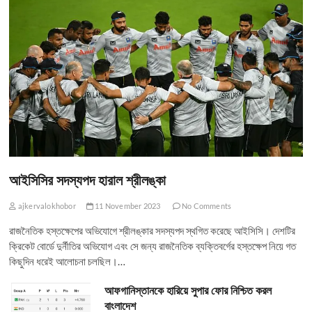
আইসিসির সদস্যপদ হারাল শ্রীলঙ্কা
ajkervalokhobor
11 November 2023
No Comments
রাজনৈতিক হস্তক্ষেপের অভিযোগে শ্রীলঙ্কার সদস্যপদ স্থগিত করেছে আইসিসি। দেশটির
ক্রিকেট বোর্ডে দুর্নীতির অভিযোগ এবং সে জন্য রাজনৈতিক ব্যক্তিবর্গের হস্তক্ষেপ নিয়ে গত
কিছুদিন ধরেই আলোচনা চলছিল।…
আফগানিস্তানকে হারিয়ে সুপার ফোর নিশ্চিত করল
বাংলাদেশ