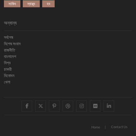
সাকিব
স্বাস্থ্য
হব
অন্যান্য
সর্বশেষ
বিশেষ সংবাদ
রাজনীতি
বাংলাদেশ
বিশ্ব
চাকরী
বিনোদন
খেলা
facebook
twitter
pinterest
dribbble
instagram
flickr
linkedi
Contact Us
Home