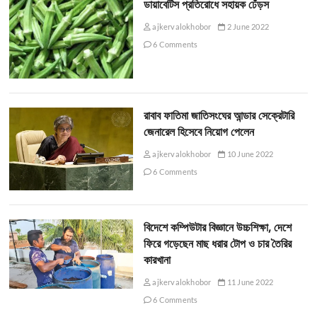
ডায়াবেটিস প্রতিরোধে সহায়ক ঢেঁড়স
ajkervalokhobor
2 June 2022
6 Comments
রাবাব ফাতিমা জাতিসংঘের আন্ডার সেক্রেটারি
জেনারেল হিসেবে নিয়োগ পেলেন
ajkervalokhobor
10 June 2022
6 Comments
বিদেশে কম্পিউটার বিজ্ঞানে উচ্চশিক্ষা, দেশে
ফিরে গড়েছেন মাছ ধরার টোপ ও চার তৈরির
কারখানা
ajkervalokhobor
11 June 2022
6 Comments