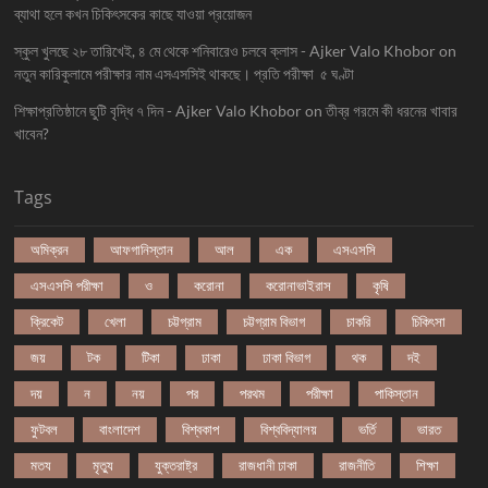
ব্যাথা হলে কখন চিকিৎসকের কাছে যাওয়া প্রয়োজন
স্কুল খুলছে ২৮ তারিখেই, ৪ মে থেকে শনিবারেও চলবে ক্লাস - Ajker Valo Khobor
on
নতুন কারিকুলামে পরীক্ষার নাম এসএসসিই থাকছে। প্রতি পরীক্ষা ৫ ঘণ্টা
শিক্ষাপ্রতিষ্ঠানে ছুটি বৃদ্ধি ৭ দিন - Ajker Valo Khobor
on
তীব্র গরমে কী ধরনের খাবার
খাবেন?
Tags
অমিক্রন
আফগানিস্তান
আল
এক
এসএসসি
এসএসসি পরীক্ষা
ও
করোনা
করোনাভাইরাস
কৃষি
ক্রিকেট
খেলা
চট্টগ্রাম
চট্টগ্রাম বিভাগ
চাকরি
চিকিৎসা
জয়
টক
টিকা
ঢাকা
ঢাকা বিভাগ
থক
দই
দয়
ন
নয়
পর
পরথম
পরীক্ষা
পাকিস্তান
ফুটবল
বাংলাদেশ
বিশ্বকাপ
বিশ্ববিদ্যালয়
ভর্তি
ভারত
মতয
মৃত্যু
যুক্তরাষ্ট্র
রাজধানী ঢাকা
রাজনীতি
শিক্ষা