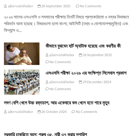
ajkervalokhobor
28 September 2025
No Comments
২০২৬ সালের এসএসসি ও সমমানের পরীক্ষায় তিনটি বিষয়ে প্রশ্নকাঠামো ও নম্বর বিভাজনে
পরিবর্তন আনা হয়েছে। বিষয়গুলো হলো বাংলা, আইসিটি (তথ্য ও যোগাযোগপ্রযুক্তি) এবং
ফিন্যান্স ও…
কীভাবে বুঝবেন হার্ট অ্যাটাক হয়েছে এবং করণীয় কী
ajkervalokhobor
26 September 2025
No Comments
এসএসসি পরীক্ষা ২০২৬ এর সংক্ষিপ্ত সিলেবাস প্রকাশ
ajkervalokhobor
29 December 2024
No Comments
লবণ বেশি খেলে উচ্চ রক্তচাপ, আর একেবারে কম খেলে হতে পারে মৃত্যু
ajkervalokhobor
26 October 2024
No Comments
সরকারি চাকরিতে বয়স: পুরুষ ৩৫, নারী ৩৭ করার সুপারিশ