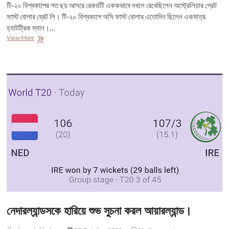
টি-২০ বিশ্বকাপের গত ছয় আসরে রেকর্ডটি এককভাবে দখলে রেখেছিলেন অস্ট্রেলিয়ার গ্রেট
ফাস্ট বোলার ব্রেট লি। টি-২০ বিশ্বকাপে অসি ফাস্ট বোলার এতোদিন ছিলেন একমাত্র
হ্যাটট্রিক ম্যান।…
৪
View More
বলে
৪
উইকেট
নেদারল্যান্ডসকে হারিয়ে শুভ সুচনা করল আয়ারল্যান্ড।