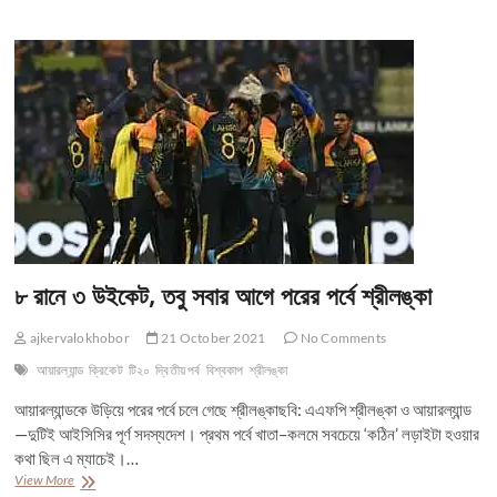
বিশ্বকাপে
নামিবিয়ার
প্রথম
জয়
৮ রানে ৩ উইকেট, তবু সবার আগে পরের পর্বে শ্রীলঙ্কা
ajkervalokhobor
21 October 2021
No Comments
আয়ারল্যান্ড
ক্রিকেট
টি২০
দ্বিতীয় পর্ব
বিশ্বকাপ
শ্রীলঙ্কা
আয়ারল্যান্ডকে উড়িয়ে পরের পর্বে চলে গেছে শ্রীলঙ্কাছবি: এএফপি শ্রীলঙ্কা ও আয়ারল্যান্ড
—দুটিই আইসিসির পূর্ণ সদস্যদেশ। প্রথম পর্বে খাতা–কলমে সবচেয়ে ‘কঠিন’ লড়াইটা হওয়ার
কথা ছিল এ ম্যাচেই।…
৮
View More