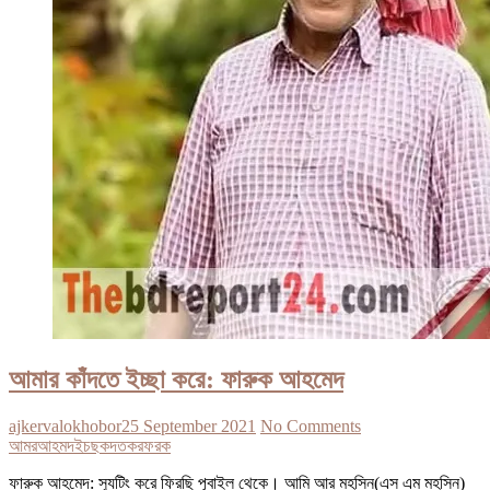
আমার কাঁদতে ইচ্ছা করে: ফারুক আহমেদ
ajkervalokhobor
25 September 2021
No Comments
আমর
আহমদ
ইচছ
কদত
কর
ফরক
ফারুক আহমেদ: স্যুটিং করে ফিরছি পূবাইল থেকে। আমি আর মহসিন(এস এম মহসিন)