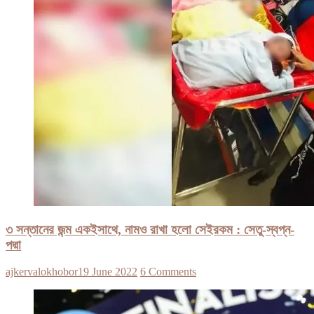
৩ সন্তানের জন্ম একইসাথে, নামও রাখা হলো সেইরকম : সেতু-স্বপ্ন-
পদ্মা
ajkervalokhobor
19 June 2022
6 Comments