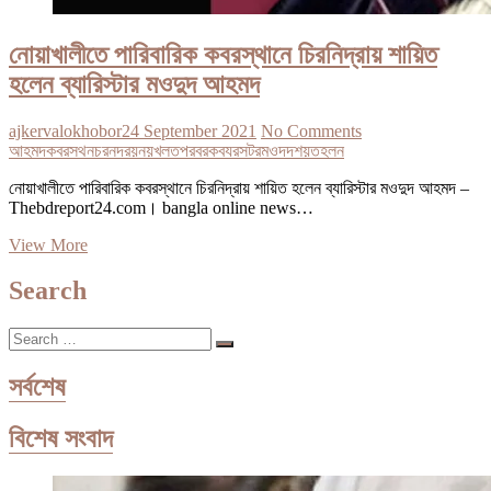
নোয়াখালীতে পারিবারিক কবরস্থানে চিরনিদ্রায় শায়িত
হলেন ব্যারিস্টার মওদুদ আহমদ
ajkervalokhobor
24 September 2021
No Comments
আহমদ
কবরসথন
চরনদরয়
নয়খলত
পরবরক
বযরসটর
মওদদ
শয়ত
হলন
নোয়াখালীতে পারিবারিক কবরস্থানে চিরনিদ্রায় শায়িত হলেন ব্যারিস্টার মওদুদ আহমদ –
Thebdreport24.com। bangla online news…
নোয়াখালীতে
View More
পারিবারিক
কবরস্থানে
Search
চিরনিদ্রায়
শায়িত
Search
হলেন
…
ব্যারিস্টার
মওদুদ
সর্বশেষ
আহমদ
বিশেষ সংবাদ