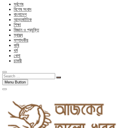
সর্বশেষ
বিশেষ সংবাদ
বাংলাদেশ
আন্তর্জাতিক
শিক্ষা
বিজ্ঞান ও প্রযুক্তি
স্বাস্থ্য
সম্পাদকীয়
কৃষি
ধর্ম
খেলা
চাকরী
Search
…
Menu Button