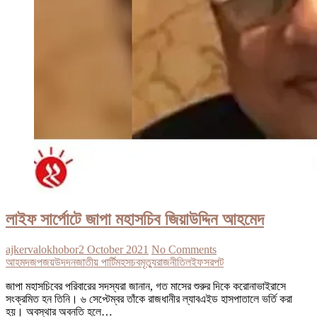
লাইফ সার্পোটে জাপা মহাসচিব জিয়াউদ্দিন আহমেদ
ajkervalokhobor
2 October 2021
No Comments
আহমদ
জপ
জয়উদদন
জাতীয় পার্টি
মহসচব
মৃত্যু
রাজনীতি
লইফ
সরপট
জাপা মহাসচিবের পরিবারের সদস্যরা জানান, গত মাসের শুরুর দিকে করোনাভাইরাসে
সংক্রমিত হন তিনি। ৬ সেপ্টেম্বর তাঁকে রাজধানীর ল্যাবএইড হাসপাতালে ভর্তি করা
হয়। অবস্থার অবনতি হলে…