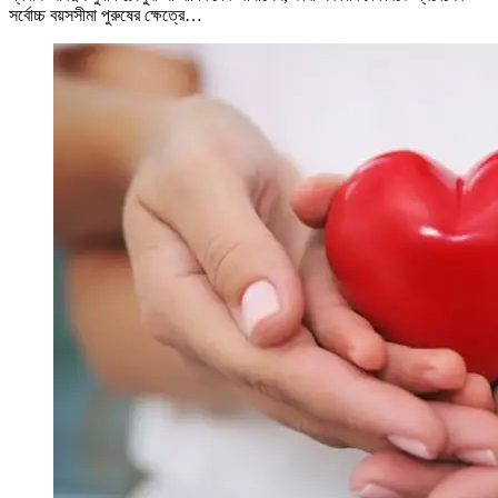
সর্বোচ্চ বয়সসীমা পুরুষের ক্ষেত্রে…