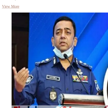
লাইফ
View More
সার্পোটে
জাপা
মহাসচিব
জিয়াউদ্দিন
আহমেদ