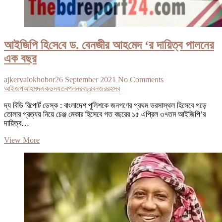
আই‌জি‌পি হি‌সে‌বে ড. বেনজীর আহ‌মেদ ‘র দায়িত্ব পালনের
এক বছর
ajkervalokhobor
26 September 2021
No Comments
আইজপ
আহমদ
এক
ড
দযতব
পলনর
বছর
বনজর
র
হসব
দ্য বিডি রিপোর্ট ডেস্ক : বাংলাদেশ পুলিশকে জনগণের প্রথম ভরসাস্থল হিসেবে গড়ে
তোলার প্রত্যয় নিয়ে চেঞ্জ মেকার হিসেবে গত বছরের ১৫ এ‌প্রিল ৩৭তম আইজিপি’র
দায়িত্ব…
আই‌জি‌পি
View More
হি‌সে‌বে
ড.
বেনজীর
আহ‌মেদ
‘র
দায়িত্ব
পালনের
এক
বছর