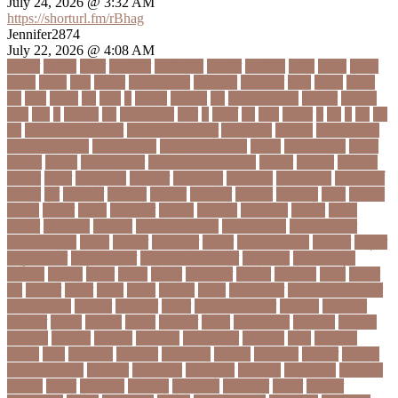
July 24, 2026 @ 3:32 AM
https://shorturl.fm/rBhag
Jennifer2874
July 22, 2026 @ 4:08 AM
১ কোটি
১ ছেলে
১ লাখ
১১ হাজার
১১তম বিয়ে
১২ বছর
১ম ডোজ
২ দিন
২০২২
২০২৩
২০২৪
২০৪১
২১০
২২ বার
২৬ ফেব্রুয়ারি
৩৪ হাজার
৪ ওইকেট
৪ বল
৪০৬০
৪৩তম
৪৪
৪৪০
৪৪তম
৪৭
৪৮৩
৫
৫ গোল
৫ হাজার
৫০
৫০০ কোটি টাকা
৫৫ বছর
৫৬৫০০
৫৮৯
5G
৬
৬ উপায়
৬০
62বাংলাদেশ
৬ষষ্ঠ
৭
৭ মার্চ
৭১
৭১৩
৭ম বার
৮
৮০
৯
৯০
৯৭
৯৮
ajker valo khobor
ajkervalokhobor
All news
bangla
bangladesh
breaking news
ecommerce
education news
evaly
latest news
news
online
portal
russel viper
Thebdreport24com
অকটবর
অকতরম
অকসজন
অক্টোবর
অক্ষত
অগ্নিকাণ্ড
অগ্রগতি
অগ্রাধিকার
অঙগভঙগ
অজানা তথ্য
অজ্ঞান পার্টি
অঞচল
অট
অটরকশর
অটোপাস
অধনয়ক
অধযকষর
অধযপক
অধিনায়ক
অনক
অনচছদ
অনতক
অনতত
অননয
অনপসথত
অনমদন
অনমদনর
অনমদনহন
অনয়মর
অনযয়
অনরধব
অনরধব১৪
অনলাইন
অনলাইন কেনাকাটা
অনলাইন কোচ
অনলাইন বাজার
অনলাইন ব্যবসা
অনশণ
অনষঠত
অনিবন্ধিত
অনিয়ম
অনিয়মিত মাসিক
অনিশ্চিত
অনুমতি
অনুশীলনী পাঠ
অনুসন্ধানী পাঠ
অন্তর্বর্তীকালীন সরকার
অন্তসত্ত্বা
অন্তঃসারশূন্য
অপকষয়
অপরণয়
অপরধ
অপরপ
অপরাধ
অপসসকত
অপহরণ
অফলাইন
অফস
অফসর
অব
অবযহত
অবরত
অবরধ
অবশষ
অবসথন
অবসর
অবসরপরপত
অবসরসজনশলতচরচর
অব্যবহৃত ডাটা
অভনতর
অভনতরর
অভনব
অভবসনপরতযশদর
অভভবক
অভভবকর
অভযকত
অভযগ
অভযদয়
অভযন
অভযসত
অভিক
অভিনয় শিল্পী
অভিবাসন
অভিবাসী
অভিযোগ
অমরনদর
অমিক্রন
অযওয়রড
অযথলটকসর
অযনমশন
অযপ
অযলমনই
অযশজ
অরথ
অরথনতক
অরথনতর
অরথবণজয
অরধকই
অর্থ পাচার
অর্থনীতি
অর্থমন্ত্রী
অর্ধ-বার্ষিক পরীক্ষা
অলআউট
অলরউনডর
অলরাউন্ডার
অলিম্পিক
অলিম্পিয়াড
অলৌকিক
অশালীন
অসকর
অসকরমক
অসটরলয়
অসটরলয়য়
অসটরলয়র
অসতর
অসথরত