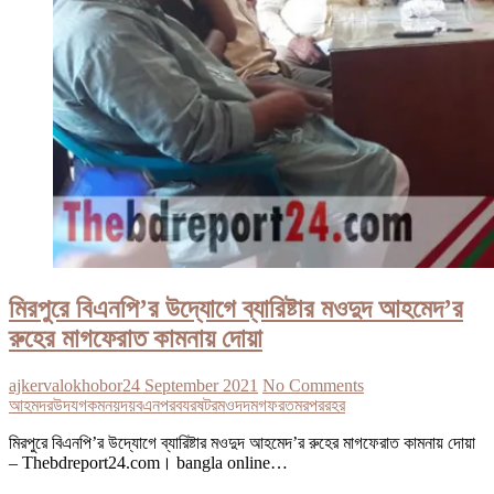
মিরপুরে বিএনপি’র উদ্যোগে ব্যারিষ্টার মওদুদ আহমেদ’র
রুহের মাগফেরাত কামনায় দোয়া
ajkervalokhobor
24 September 2021
No Comments
আহমদর
উদযগ
কমনয়
দয়
বএনপর
বযরষটর
মওদদ
মগফরত
মরপর
রহর
মিরপুরে বিএনপি’র উদ্যোগে ব্যারিষ্টার মওদুদ আহমেদ’র রুহের মাগফেরাত কামনায় দোয়া
– Thebdreport24.com। bangla online…