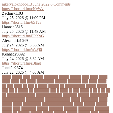
ajkervalokhobor
13 June 2022
6 Comments
https://shorturl.fm/cNyWv
Zachary1103
July 25, 2026 @ 11:09 PM
https://shorturl.fm/65T2v
Hannah3515
July 25, 2026 @ 11:48 AM
https://shorturl.fm/FRXvG
Alexandria1649
July 24, 2026 @ 3:33 AM
https://shorturl.fm/WzFj6
Kennedy3392
July 24, 2026 @ 3:32 AM
https://shorturl.fm/rBhag
Jennifer2874
July 22, 2026 @ 4:08 AM
১ কোটি
১ ছেলে
১ লাখ
১১ হাজার
১১তম বিয়ে
১২ বছর
১ম ডোজ
২ দিন
২০২২
২০২৩
২০২৪
২০৪১
২১০
২২ বার
২৬ ফেব্রুয়ারি
৩৪ হাজার
৪ ওইকেট
৪ বল
৪০৬০
৪৩তম
৪৪
৪৪০
৪৪তম
৪৭
৪৮৩
৫
৫ গোল
৫ হাজার
৫০
৫০০ কোটি টাকা
৫৫ বছর
৫৬৫০০
৫৮৯
5G
৬
৬ উপায়
৬০
62বাংলাদেশ
৬ষষ্ঠ
৭
৭ মার্চ
৭১
৭১৩
৭ম বার
৮
৮০
৯
৯০
৯৭
৯৮
ajker valo khobor
ajkervalokhobor
All news
bangla
bangladesh
breaking news
ecommerce
education news
evaly
latest news
news
online
portal
russel viper
Thebdreport24com
অকটবর
অকতরম
অকসজন
অক্টোবর
অক্ষত
অগ্নিকাণ্ড
অগ্রগতি
অগ্রাধিকার
অঙগভঙগ
অজানা তথ্য
অজ্ঞান পার্টি