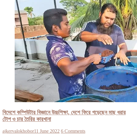
বিদেশে কম্পিউটার বিজ্ঞানে উচ্চশিক্ষা, দেশে ফিরে গড়েছেন মাছ ধরার
টোপ ও চার তৈরির কারখানা
ajkervalokhobor
11 June 2022
6 Comments