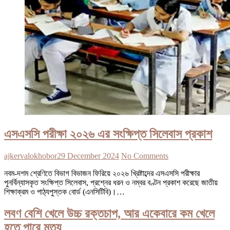
এসএসসি পরীক্ষা ২০২৬ এর সংক্ষিপ্ত সিলেবাস প্রকাশ
ajkervalokhobor
29 December 2024
No Comments
নবম-দশম শ্রেণিতে বিভাগ বিভাজন ফিরিয়ে ২০২৬ খ্রিষ্টাব্দের এসএসসি পরীক্ষার
পুনর্বিন্যাসকৃত সংক্ষিপ্ত সিলেবাস, প্রশ্নের ধরন ও নম্বর বণ্টন প্রকাশ করেছে জাতীয়
শিক্ষাক্রম ও পাঠ্যপুস্তক বোর্ড (এনসিটিবি)।…
লবণ বেশি খেলে উচ্চ রক্তচাপ, আর একেবারে কম খেলে
হতে পারে মৃত্যু