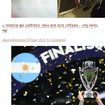
৩ সন্তানের জন্ম একইসাথে, নামও রাখা হলো সেইরকম : সেতু-স্বপ্ন-
পদ্মা
ajkervalokhobor
19 June 2022
6 Comments