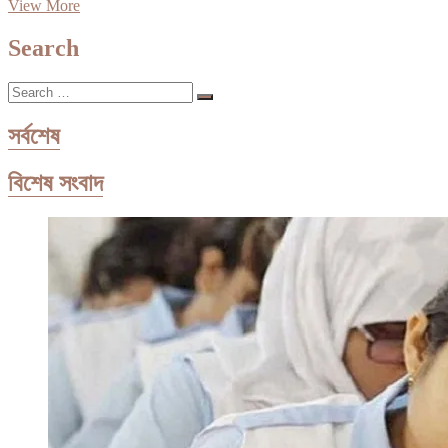
মিরপুরে
View More
বিএনপি’র
উদ্যোগে
Search
ব্যারিষ্টার
মওদুদ
Search
আহমেদ’র
…
রুহের
মাগফেরাত
সর্বশেষ
কামনায়
দোয়া
বিশেষ সংবাদ