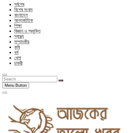
সর্বশেষ
বিশেষ সংবাদ
বাংলাদেশ
আন্তর্জাতিক
শিক্ষা
বিজ্ঞান ও প্রযুক্তি
স্বাস্থ্য
সম্পাদকীয়
কৃষি
ধর্ম
খেলা
চাকরী
Search
…
Menu Button