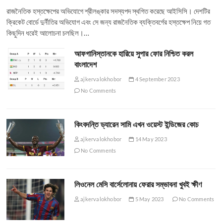
রাজনৈতিক হস্তক্ষেপের অভিযোগে শ্রীলঙ্কার সদস্যপদ স্থগিত করেছে আইসিসি। দেশটির
ক্রিকেট বোর্ডে দুর্নীতির অভিযোগ এবং সে জন্য রাজনৈতিক ব্যক্তিবর্গের হস্তক্ষেপ নিয়ে গত
কিছুদিন ধরেই আলোচনা চলছিল।…
আফগানিস্তানকে হারিয়ে সুপার ফোর নিশ্চিত করল
বাংলাদেশ
ajkervalokhobor
4 September 2023
No Comments
কিংবদন্তি ড্যারেন সামি এখন ওয়েস্ট ইন্ডিজের কোচ
ajkervalokhobor
14 May 2023
No Comments
লিওনেল মেসি বার্সেলোনায় ফেরার সম্ভাবনা খুবই ক্ষীণ
ajkervalokhobor
5 May 2023
No Comments