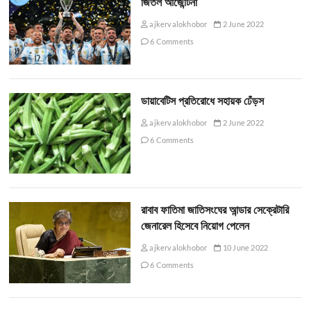
জিতল আর্জেন্টিনা
ajkervalokhobor
2 June 2022
6 Comments
ডায়াবেটিস প্রতিরোধে সহায়ক ঢেঁড়স
ajkervalokhobor
2 June 2022
6 Comments
রাবাব ফাতিমা জাতিসংঘের আন্ডার সেক্রেটারি
জেনারেল হিসেবে নিয়োগ পেলেন
ajkervalokhobor
10 June 2022
6 Comments