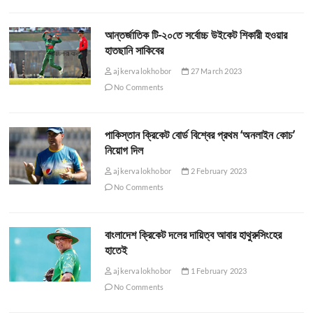
আন্তর্জাতিক টি-২০তে সর্বোচ্চ উইকেট শিকারী হওয়ার
হাতছানি সাকিবের
ajkervalokhobor
27 March 2023
No Comments
পাকিস্তান ক্রিকেট বোর্ড বিশ্বের প্রথম ‘অনলাইন কোচ’
নিয়োগ দিল
ajkervalokhobor
2 February 2023
No Comments
বাংলাদেশ ক্রিকেট দলের দায়িত্ব আবার হাথুরুসিংহের
হাতেই
ajkervalokhobor
1 February 2023
No Comments