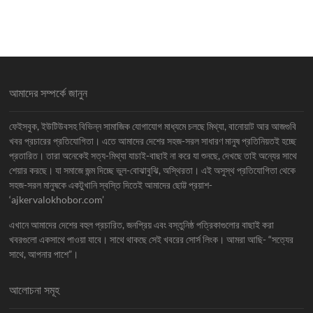
আমাদের সম্পর্কে জানুন
ফেইসবুক, ইউটিউবসহ বিভিন্ন সামাজিক যোগাযোগ মাধ্যমে চলছে মিথ্যা, বানোয়াট আর আজগুবি
খবর প্রচারের প্রতিযোগিতা। এতে আমাদের দেশের সহজ-সরল সাধারণ মানুষ প্রতিনিয়তই হচ্ছে
প্রতারিত। তারা অনেকেই সত্য-মিথ্যা যাচাই-বাছাই না করে যা শুনছে, দেখছে তাই অন্যের সাথে
শেয়ার করছে। যা সমাজে জন্ম দিচ্ছে ভুল-বোঝাবুঝি, অস্থিরতা। এই অসুস্থ প্রতিযোগিতা থেকে
সহজ-সরল মানুষকে একটুখানি স্বস্তি দিতেই আমাদের ছোট্ট প্রয়াশ-
‘ajkervalokhobor.com’
এখানে আমাদের দেশের বহুল প্রচারিত, জনপ্রিয় এবং বস্তুনিষ্ঠ পত্রিকাগুলোর বাছাই করা
খবরগুলো একসাথে পাওয়া যাবে। সাথে থাকছে সেই খবরের সোর্স লিংক। আমরা আছি- “সত্যের
সাথে, আপনার পাশে”।
আলোচনা সমূহ