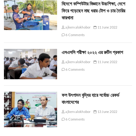
বিদেশে কম্পিউটার বিজ্ঞানে উচ্চশিক্ষা, দেশে
ফিরে গড়েছেন মাছ ধরার টোপ ও চার তৈরির
কারখানা
ajkervalokhobor
11 June 2022
6 Comments
এসএসসি পরীক্ষা ২০২২ এর রুটিন প্রকাশ
ajkervalokhobor
11 June 2022
6 Comments
ফল উৎপাদন বৃদ্ধির হারে সর্বোচ্চ রেকর্ড
বাংলাদেশের
ajkervalokhobor
13 June 2022
6 Comments