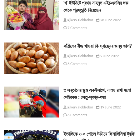
‘খ’ ইউনিটে প্রথম নাহনুল এইচএসসির শুরু
থেকে প্রস্তুতি নিয়েছেন
ajkervalokhobor
28 June 2022
7 Comments
কাঁঠালের বীজ খাওয়া কি স্বাস্থ্যের জন্য ভাল?
ajkervalokhobor
9 June 2022
6 Comments
৩ সন্তানের জন্ম একইসাথে, নামও রাখা হলো
সেইরকম : সেতু-স্বপ্ন-পদ্মা
ajkervalokhobor
19 June 2022
6 Comments
ইতালিকে ৩-০ গোলে উড়িয়ে ফিনালিসিমা ট্রফি