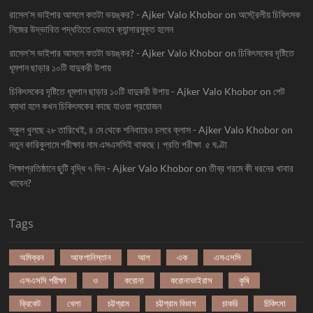
রাসেল'স ভাইপার আসলে কতটা ভয়ঙ্কর? - Ajker Valo Khobor
on
অস্ট্রেলীয় চিকিৎসক
নিজের উদ্ভাবিত পদ্ধতিতে যেভাবে ক্যান্সারমুক্ত হলেন
রাসেল'স ভাইপার আসলে কতটা ভয়ঙ্কর? - Ajker Valo Khobor
on
চিকিৎসকের দৃষ্টিতে
ধূমপান ছাড়ার ১০টি যাদুকরী উপায়
চিকিৎসকের দৃষ্টিতে ধূমপান ছাড়ার ১০টি যাদুকরী উপায় - Ajker Valo Khobor
on
পেট
ব্যাথা হলে কখন চিকিৎসকের কাছে যাওয়া প্রয়োজন
স্কুল খুলছে ২৮ তারিখেই, ৪ মে থেকে শনিবারেও চলবে ক্লাস - Ajker Valo Khobor
on
নতুন কারিকুলামে পরীক্ষার নাম এসএসসিই থাকছে। প্রতি পরীক্ষা ৫ ঘণ্টা
শিক্ষাপ্রতিষ্ঠানে ছুটি বৃদ্ধি ৭ দিন - Ajker Valo Khobor
on
তীব্র গরমে কী ধরনের খাবার
খাবেন?
Tags
অমিক্রন
আফগানিস্তান
আল
এক
এসএসসি
এসএসসি পরীক্ষা
ও
করোনা
করোনাভাইরাস
কৃষি
ক্রিকেট
খেলা
চট্টগ্রাম
চট্টগ্রাম বিভাগ
চাকরি
চিকিৎসা