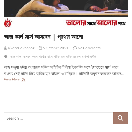
আজ কার্ল মার্ক্স আসবেন | প্রথম আলো
ajkervalokhobor
6 October 2021
No Comments
আজ
আল
আসবন
করল
পরথম
বাংলা নাটক
মঞ্চ নাটক
মরকস
মহিলা সমিতি
আজ সন্ধ্যা ৭টায় বাংলাদেশ মহিলা সমিতির নীলিমা ইব্রাহিম মঞ্চে ‘সোহোতে মার্ক্স’ নামে
বাংলায় সেই নাটক নিয়ে হাজির হবে বটতলা ও যাত্রিক। নাটকটি অনুবাদ করেছেন জাভেদ…
আজ
View More
কার্ল
মার্ক্স
আসবেন
|
প্রথম
আলো
Search
…