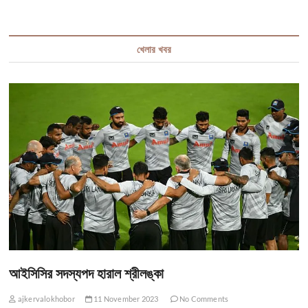
খেলার খবর
আইসিসির সদস্যপদ হারাল শ্রীলঙ্কা
ajkervalokhobor
11 November 2023
No Comments