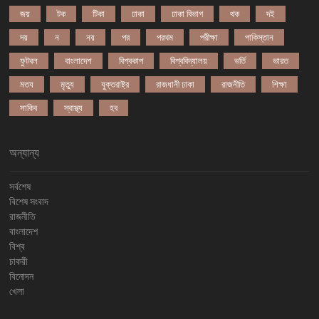
জয়
টক
টিকা
ঢাকা
ঢাকা বিভাগ
থক
দই
দয়
ন
নয়
পর
পরথম
পরীক্ষা
পাকিস্তান
ফুটবল
বাংলাদেশ
বিশ্বকাপ
বিশ্ববিদ্যালয়
ভর্তি
ভারত
মতয
মৃত্যু
যুক্তরাষ্ট্র
রাজধানী ঢাকা
রাজনীতি
শিক্ষা
সাকিব
স্বাস্থ্য
হব
অন্যান্য
সর্বশেষ
বিশেষ সংবাদ
রাজনীতি
বাংলাদেশ
বিশ্ব
চাকরী
বিনোদন
খেলা