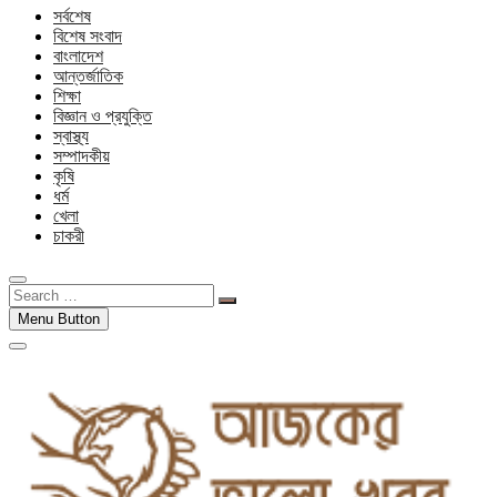
সর্বশেষ
বিশেষ সংবাদ
বাংলাদেশ
আন্তর্জাতিক
শিক্ষা
বিজ্ঞান ও প্রযুক্তি
স্বাস্থ্য
সম্পাদকীয়
কৃষি
ধর্ম
খেলা
চাকরী
Search
…
Menu Button