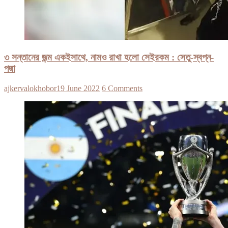
৩ সন্তানের জন্ম একইসাথে, নামও রাখা হলো সেইরকম : সেতু-স্বপ্ন-
পদ্মা
ajkervalokhobor
19 June 2022
6 Comments