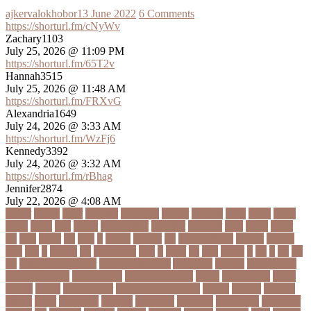
ajkervalokhobor
13 June 2022
6 Comments
https://shorturl.fm/cNyWv
Zachary1103
July 25, 2026 @ 11:09 PM
https://shorturl.fm/65T2v
Hannah3515
July 25, 2026 @ 11:48 AM
https://shorturl.fm/FRXvG
Alexandria1649
July 24, 2026 @ 3:33 AM
https://shorturl.fm/WzFj6
Kennedy3392
July 24, 2026 @ 3:32 AM
https://shorturl.fm/rBhag
Jennifer2874
July 22, 2026 @ 4:08 AM
১ কোটি
১ ছেলে
১ লাখ
১১ হাজার
১১তম বিয়ে
১২ বছর
১ম ডোজ
২ দিন
২০২২
২০২৩
২০২৪
২০৪১
২১০
২২ বার
২৬ ফেব্রুয়ারি
৩৪ হাজার
৪ ওইকেট
৪ বল
৪০৬০
৪৩তম
৪৪
৪৪০
৪৪তম
৪৭
৪৮৩
৫
৫ গোল
৫ হাজার
৫০
৫০০ কোটি টাকা
৫৫ বছর
৫৬৫০০
৫৮৯
5G
৬
৬ উপায়
৬০
62বাংলাদেশ
৬ষষ্ঠ
৭
৭ মার্চ
৭১
৭১৩
৭ম বার
৮
৮০
৯
৯০
৯৭
৯৮
ajker valo khobor
ajkervalokhobor
All news
bangla
bangladesh
breaking news
ecommerce
education news
evaly
latest news
news
online
portal
russel viper
Thebdreport24com
অকটবর
অকতরম
অকসজন
অক্টোবর
অক্ষত
অগ্নিকাণ্ড
অগ্রগতি
অগ্রাধিকার
অঙগভঙগ
অজানা তথ্য
অজ্ঞান পার্টি