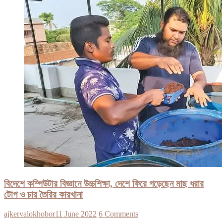
বিদেশে কম্পিউটার বিজ্ঞানে উচ্চশিক্ষা, দেশে ফিরে গড়েছেন মাছ ধরার
টোপ ও চার তৈরির কারখানা
ajkervalokhobor
11 June 2022
6 Comments