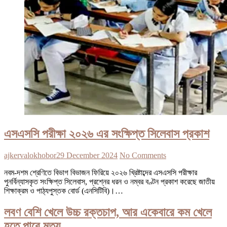
এসএসসি পরীক্ষা ২০২৬ এর সংক্ষিপ্ত সিলেবাস প্রকাশ
ajkervalokhobor
29 December 2024
No Comments
নবম-দশম শ্রেণিতে বিভাগ বিভাজন ফিরিয়ে ২০২৬ খ্রিষ্টাব্দের এসএসসি পরীক্ষার
পুনর্বিন্যাসকৃত সংক্ষিপ্ত সিলেবাস, প্রশ্নের ধরন ও নম্বর বণ্টন প্রকাশ করেছে জাতীয়
শিক্ষাক্রম ও পাঠ্যপুস্তক বোর্ড (এনসিটিবি)।…
লবণ বেশি খেলে উচ্চ রক্তচাপ, আর একেবারে কম খেলে
হতে পারে মৃত্যু