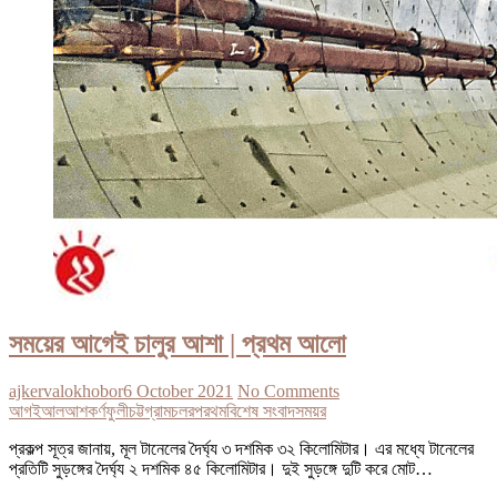
সময়ের আগেই চালুর আশা | প্রথম আলো
ajkervalokhobor
6 October 2021
No Comments
আগই
আল
আশ
কর্ণফুলী
চট্টগ্রাম
চলর
পরথম
বিশেষ সংবাদ
সময়র
প্রকল্প সূত্র জানায়, মূল টানেলের দৈর্ঘ্য ৩ দশমিক ৩২ কিলোমিটার। এর মধ্যে টানেলের
প্রতিটি সুড়ঙ্গের দৈর্ঘ্য ২ দশমিক ৪৫ কিলোমিটার। দুই সুড়ঙ্গে দুটি করে মোট…