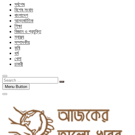
সর্বশেষ
বিশেষ সংবাদ
বাংলাদেশ
আন্তর্জাতিক
শিক্ষা
বিজ্ঞান ও প্রযুক্তি
স্বাস্থ্য
সম্পাদকীয়
কৃষি
ধর্ম
খেলা
চাকরী
Search
…
Menu Button