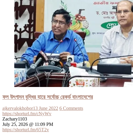
ফল উৎপাদন বৃদ্ধির হারে সর্বোচ্চ রেকর্ড বাংলাদেশের
ajkervalokhobor
13 June 2022
6 Comments
https://shorturl.fm/cNyWv
Zachary1103
July 25, 2026 @ 11:09 PM
https://shorturl.fm/65T2v