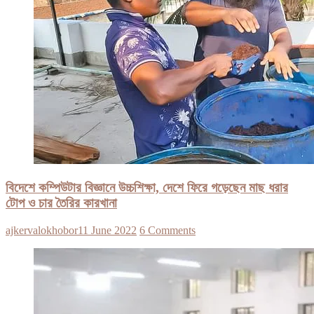
বিদেশে কম্পিউটার বিজ্ঞানে উচ্চশিক্ষা, দেশে ফিরে গড়েছেন মাছ ধরার
টোপ ও চার তৈরির কারখানা
ajkervalokhobor
11 June 2022
6 Comments