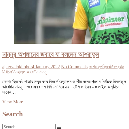
নান্নুর অপমানের জবাবে যা বললেন আশরাফুল
ajkervalokhobor
4 January 2022
No Comments
আশরাফুল
ক্রিটেটার
প্রধান
নির্বাচক
মিনহাজুল আবেদীন নান্নু
দেশের ক্রিকেট পাড়ায় নতুন করে বিতর্কে জড়ালেন জাতীয় দলের প্রধান নির্বাচক মিনহাজুল
আবেদিন নান্নু। তবে এবার দল নির্বাচন নিয়ে নয়। টেলিভিশনের এক লাইভ অনুষ্ঠানে
সাবেক…
নান্নুর
View More
অপমানের
জবাবে
Search
যা
বললেন
Search
আশরাফুল