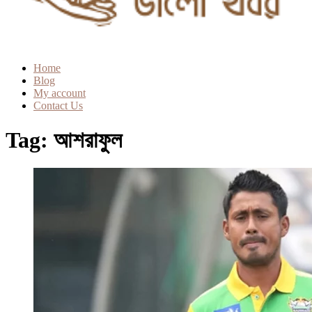
Home
Blog
My account
Contact Us
Tag:
আশরাফুল