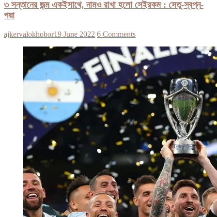
৩ সন্তানের জন্ম একইসাথে, নামও রাখা হলো সেইরকম : সেতু-স্বপ্ন-
পদ্মা
ajkervalokhobor
19 June 2022
6 Comments