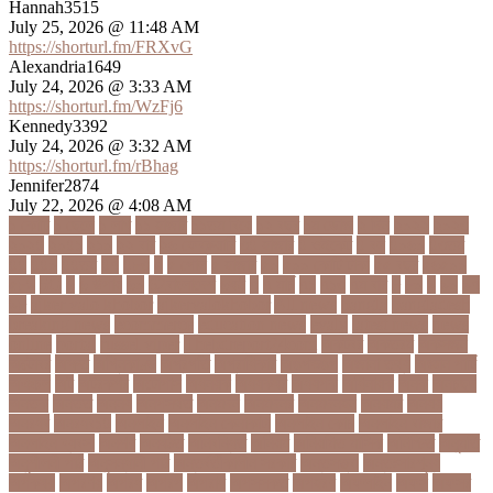
Hannah3515
July 25, 2026 @ 11:48 AM
https://shorturl.fm/FRXvG
Alexandria1649
July 24, 2026 @ 3:33 AM
https://shorturl.fm/WzFj6
Kennedy3392
July 24, 2026 @ 3:32 AM
https://shorturl.fm/rBhag
Jennifer2874
July 22, 2026 @ 4:08 AM
১ কোটি
১ ছেলে
১ লাখ
১১ হাজার
১১তম বিয়ে
১২ বছর
১ম ডোজ
২ দিন
২০২২
২০২৩
২০২৪
২০৪১
২১০
২২ বার
২৬ ফেব্রুয়ারি
৩৪ হাজার
৪ ওইকেট
৪ বল
৪০৬০
৪৩তম
৪৪
৪৪০
৪৪তম
৪৭
৪৮৩
৫
৫ গোল
৫ হাজার
৫০
৫০০ কোটি টাকা
৫৫ বছর
৫৬৫০০
৫৮৯
5G
৬
৬ উপায়
৬০
62বাংলাদেশ
৬ষষ্ঠ
৭
৭ মার্চ
৭১
৭১৩
৭ম বার
৮
৮০
৯
৯০
৯৭
৯৮
ajker valo khobor
ajkervalokhobor
All news
bangla
bangladesh
breaking news
ecommerce
education news
evaly
latest news
news
online
portal
russel viper
Thebdreport24com
অকটবর
অকতরম
অকসজন
অক্টোবর
অক্ষত
অগ্নিকাণ্ড
অগ্রগতি
অগ্রাধিকার
অঙগভঙগ
অজানা তথ্য
অজ্ঞান পার্টি
অঞচল
অট
অটরকশর
অটোপাস
অধনয়ক
অধযকষর
অধযপক
অধিনায়ক
অনক
অনচছদ
অনতক
অনতত
অননয
অনপসথত
অনমদন
অনমদনর
অনমদনহন
অনয়মর
অনযয়
অনরধব
অনরধব১৪
অনলাইন
অনলাইন কেনাকাটা
অনলাইন কোচ
অনলাইন বাজার
অনলাইন ব্যবসা
অনশণ
অনষঠত
অনিবন্ধিত
অনিয়ম
অনিয়মিত মাসিক
অনিশ্চিত
অনুমতি
অনুশীলনী পাঠ
অনুসন্ধানী পাঠ
অন্তর্বর্তীকালীন সরকার
অন্তসত্ত্বা
অন্তঃসারশূন্য
অপকষয়
অপরণয়
অপরধ
অপরপ
অপরাধ
অপসসকত
অপহরণ
অফলাইন
অফস
অফসর