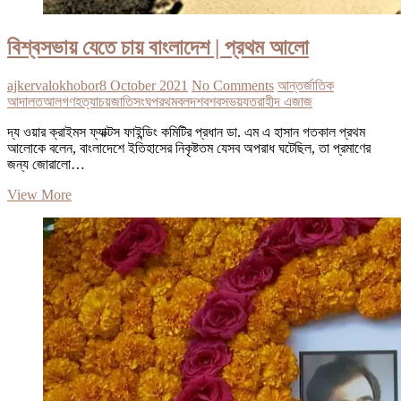
বিশ্বসভায় যেতে চায় বাংলাদেশ | প্রথম আলো
ajkervalokhobor
8 October 2021
No Comments
আন্তর্জাতিক
আদালত
আল
গণহত্যা
চয়
জাতিসংঘ
পরথম
বলদশ
বশবসভয়
যত
রাহীদ এজাজ
দ্য ওয়ার ক্রাইমস ফ্যাক্টস ফাইন্ডিং কমিটির প্রধান ডা. এম এ হাসান গতকাল প্রথম
আলোকে বলেন, বাংলাদেশে ইতিহাসের নিকৃষ্টতম যেসব অপরাধ ঘটেছিল, তা প্রমাণের
জন্য জোরালো…
বিশ্বসভায়
View More
যেতে
চায়
বাংলাদেশ
|
প্রথম
আলো