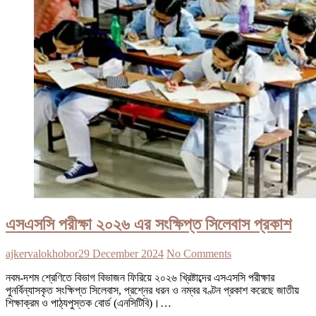
এসএসসি পরীক্ষা ২০২৬ এর সংক্ষিপ্ত সিলেবাস প্রকাশ
ajkervalokhobor
29 December 2024
No Comments
নবম-দশম শ্রেণিতে বিভাগ বিভাজন ফিরিয়ে ২০২৬ খ্রিষ্টাব্দের এসএসসি পরীক্ষার
পুনর্বিন্যাসকৃত সংক্ষিপ্ত সিলেবাস, প্রশ্নের ধরন ও নম্বর বণ্টন প্রকাশ করেছে জাতীয়
শিক্ষাক্রম ও পাঠ্যপুস্তক বোর্ড (এনসিটিবি)।…