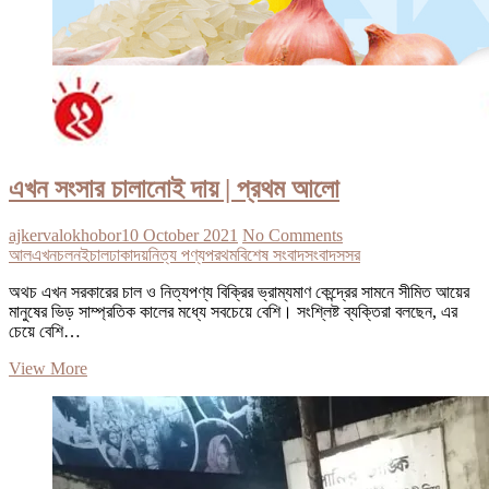
এখন সংসার চালানোই দায় | প্রথম আলো
ajkervalokhobor
10 October 2021
No Comments
আল
এখন
চলনই
চাল
ঢাকা
দয়
নিত্য পণ্য
পরথম
বিশেষ সংবাদ
সংবাদ
সসর
অথচ এখন সরকারের চাল ও নিত্যপণ্য বিক্রির ভ্রাম্যমাণ কেন্দ্রের সামনে সীমিত আয়ের
মানুষের ভিড় সাম্প্রতিক কালের মধ্যে সবচেয়ে বেশি। সংশ্লিষ্ট ব্যক্তিরা বলছেন, এর
চেয়ে বেশি…
এখন
View More
সংসার
চালানোই
দায়
|
প্রথম
আলো