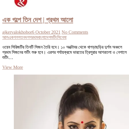
এক গল্পে তিন দেশ | প্রথম আলো
ajkervalokhobor
6 October 2021
No Comments
আল
এক
গলপ
তন
দশ
পরথম
বাংলাদেশ
শুটিং
সিনেমা
ওয়েব সিরিজটির তিনটি সিজন তৈরি হবে। ১০ অক্টোবর থেকে খাগড়াছড়ির দুর্গম অঞ্চলে
প্রথম সিজনের শুটিং শুরু হবে। এরপর পর্যায়ক্রমে ভারতের ত্রিপুরার আগরতলা ও নেপালে
শুটিং…
এক
View More
গল্পে
তিন
দেশ
|
প্রথম
আলো