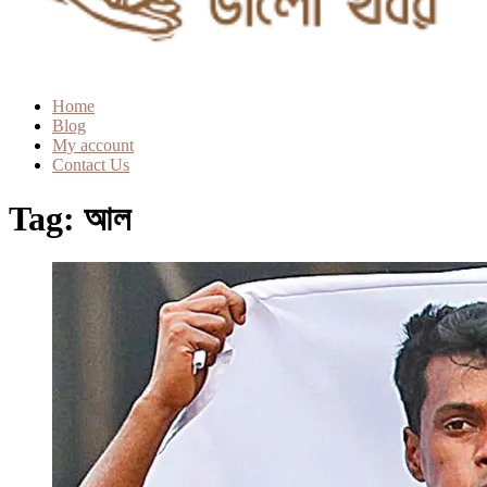
Home
Blog
My account
Contact Us
Tag:
আল