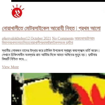
নোয়াখালীতে মোটরসাইকেল আরোহী নিহত | প্রথম আলো
ajkervalokhobor
12 October 2021
No Comments
আরহ
আল
চট্টগ্রাম
বিভাগ
নয়খলত
নহত
নিহত
নোয়াখালী
পরথম
মটরসইকল
সড়ক দুর্ঘটনা
স্থানীয় লোকজন তাদের উদ্ধার করে চাটখিল উপজেলা স্বাস্থ্য কমপ্লেক্সে ভর্তি করেন।
সেখানে চিকিৎসাধীন অবস্থায় রাত আটটার দিকে আহত অমিতের মৃত্যু হয়। দুর্ঘটনার
বিষয়টি নিশ্চিত করে…
নোয়াখালীতে
View More
মোটরসাইকেল
আরোহী
নিহত
|
প্রথম
আলো