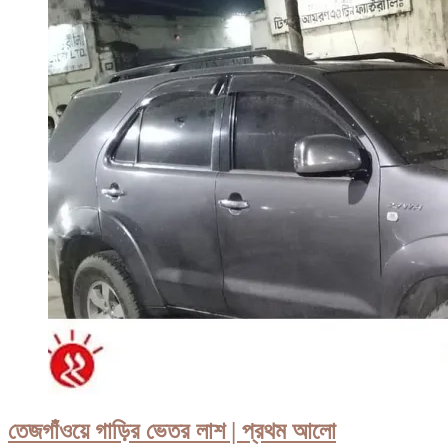
তেজগাঁওয়ে গাড়ির ভেতর লাশ | প্রথম আলো