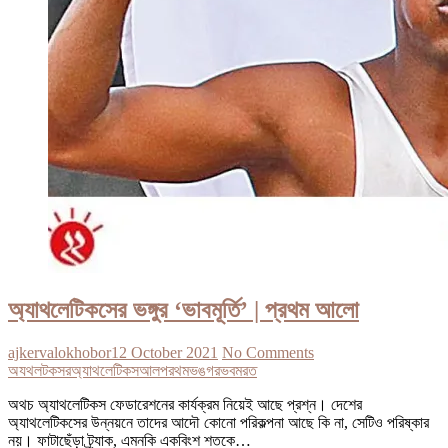
অ্যাথলেটিকসের ভঙ্গুর ‘ভাবমূর্তি’ | প্রথম আলো
ajkervalokhobor
12 October 2021
No Comments
অযথলটকসর
অ্যাথলেটিকস
আল
পরথম
ভঙগর
ভবমরত
অথচ অ্যাথলেটিকস ফেডারেশনের কার্যক্রম নিয়েই আছে প্রশ্ন। দেশের
অ্যাথলেটিকসের উন্নয়নে তাদের আদৌ কোনো পরিকল্পনা আছে কি না, সেটিও পরিষ্কার
নয়। ফাটাছেঁড়া ট্র্যাক, এমনকি একবিংশ শতকে…