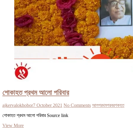
শোকাহত প্রথম আলো পরিবার
ajkervalokhobor
7 October 2021
No Comments
আল
পরথম
পরবর
শকহত
শোকাহত প্রথম আলো পরিবার Source link
শোকাহত
View More
প্রথম