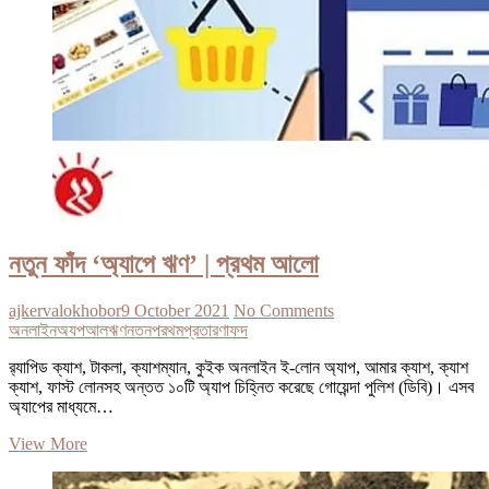
নতুন ফাঁদ ‘অ্যাপে ঋণ’ | প্রথম আলো
ajkervalokhobor
9 October 2021
No Comments
অনলাইন
অযপ
আল
ঋণ
নতন
পরথম
প্রতারণা
ফদ
র‍্যাপিড ক্যাশ, টাকলা, ক্যাশম্যান, কুইক অনলাইন ই-লোন অ্যাপ, আমার ক্যাশ, ক্যাশ
ক্যাশ, ফাস্ট লোনসহ অন্তত ১০টি অ্যাপ চিহ্নিত করেছে গোয়েন্দা পুলিশ (ডিবি)। এসব
অ্যাপের মাধ্যমে…
নতুন
View More
ফাঁদ
‘অ্যাপে