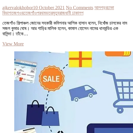
ajkervalokhobor
10 October 2021
No Comments
আল
গড়র
ঢাকা
বিভাগ
তজগওয়
তেজগাঁও
পরথম
ভতর
মৃত্যু
রাজধানী ঢাকা
লশ
তেজগাঁও শিল্পাঞ্চল জোনের সহকারী কমিশনার আশিক হাসান বলেন, নিখোঁজ চালকের নাম
সজল কুমার ঘোষ। আর গাড়ির মালিক হলেন, কামাল হোসেন নামের ধানমন্ডির এক
বাসিন্দা। তাঁকে…
তেজগাঁওয়ে
View More
গাড়ির
ভেতর
লাশ
|
প্রথম
আলো