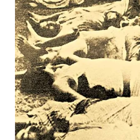
ঋণ’
|
প্রথম
আলো