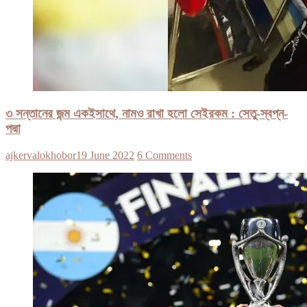
৩ সন্তানের জন্ম একইসাথে, নামও রাখা হলো সেইরকম : সেতু-স্বপ্ন-
পদ্মা
ajkervalokhobor
19 June 2022
6 Comments