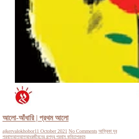
আলো-আঁধারি | প্রথম আলো
ajkervalokhobor
11 October 2021
No Comments
আফ্রিকা দূর
পরবাস
আল
আলআধর
জীবনের গল্প
দূর পরবাস কবিতা
পরথম