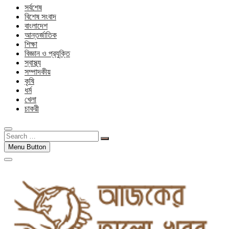
সর্বশেষ
বিশেষ সংবাদ
বাংলাদেশ
আন্তর্জাতিক
শিক্ষা
বিজ্ঞান ও প্রযুক্তি
স্বাস্থ্য
সম্পাদকীয়
কৃষি
ধর্ম
খেলা
চাকরী
Search
…
Menu Button