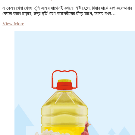
এ কেমন খেলা খেলছ তুমি আমার সাথেএই কখনো মিষ্টি হেসে, হিয়ার মাঝে বরণ করোআবার
কোনো কারণ ছাড়াই, রুদ্র মূর্তি ধারণ করোগ্রীষ্মের তীব্র তাপে, আমায় যখন…
আলো-
View More
আঁধারি
|
প্রথম
আলো