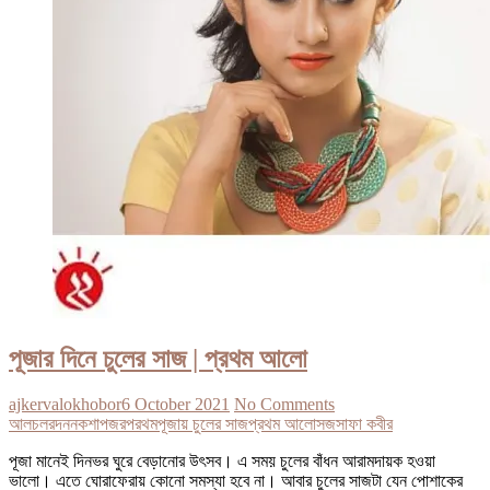
পূজার দিনে চুলের সাজ | প্রথম আলো
ajkervalokhobor
6 October 2021
No Comments
আল
চলর
দন
নকশা
পজর
পরথম
পূজায় চুলের সাজ
প্রথম আলো
সজ
সাফা কবীর
পূজা মানেই দিনভর ঘুরে বেড়ানোর উৎসব। এ সময় চুলের বাঁধন আরামদায়ক হওয়া
ভালো। এতে ঘোরাফেরায় কোনো সমস্যা হবে না। আবার চুলের সাজটা যেন পোশাকের