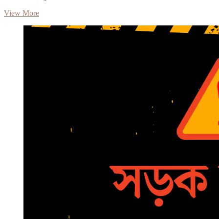
অ্যাথলেটিকসের
View More
ভঙ্গুর
‘ভাবমূর্তি’
|
প্রথম
আলো