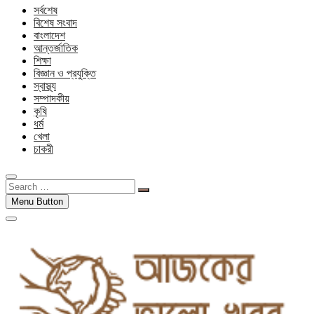
সর্বশেষ
বিশেষ সংবাদ
বাংলাদেশ
আন্তর্জাতিক
শিক্ষা
বিজ্ঞান ও প্রযুক্তি
স্বাস্থ্য
সম্পাদকীয়
কৃষি
ধর্ম
খেলা
চাকরী
Search
…
Menu Button