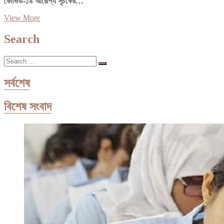
কোভিড-১৯ আরোগ্য সূচকের…
করোনা
View More
আরোগ্য
সূচকে
Search
দ.
এশিয়ায়
Search
শীর্ষে
…
বাংলাদেশ,
বিশ্বে
সর্বশেষ
পঞ্চম
বিশেষ সংবাদ