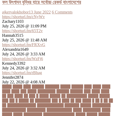
ফল উৎপাদন বৃদ্ধির হারে সর্বোচ্চ রেকর্ড বাংলাদেশের
ajkervalokhobor
13 June 2022
6 Comments
https://shorturl.fm/cNyWv
Zachary1103
July 25, 2026 @ 11:09 PM
https://shorturl.fm/65T2v
Hannah3515
July 25, 2026 @ 11:48 AM
https://shorturl.fm/FRXvG
Alexandria1649
July 24, 2026 @ 3:33 AM
https://shorturl.fm/WzFj6
Kennedy3392
July 24, 2026 @ 3:32 AM
https://shorturl.fm/rBhag
Jennifer2874
July 22, 2026 @ 4:08 AM
১ কোটি
১ ছেলে
১ লাখ
১১ হাজার
১১তম বিয়ে
১২ বছর
১ম ডোজ
২ দিন
২০২২
২০২৩
২০২৪
২০৪১
২১০
২২ বার
২৬ ফেব্রুয়ারি
৩৪ হাজার
৪ ওইকেট
৪ বল
৪০৬০
৪৩তম
৪৪
৪৪০
৪৪তম
৪৭
৪৮৩
৫
৫ গোল
৫ হাজার
৫০
৫০০ কোটি টাকা
৫৫ বছর
৫৬৫০০
৫৮৯
5G
৬
৬ উপায়
৬০
62বাংলাদেশ
৬ষষ্ঠ
৭
৭ মার্চ
৭১
৭১৩
৭ম বার
৮
৮০
৯
৯০
৯৭
৯৮
ajker valo khobor
ajkervalokhobor
All news
bangla
bangladesh
breaking news
ecommerce
education news
evaly
latest news
news
online
portal
russel viper
Thebdreport24com
অকটবর
অকতরম
অকসজন