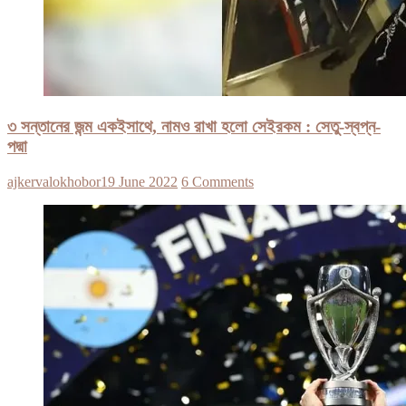
৩ সন্তানের জন্ম একইসাথে, নামও রাখা হলো সেইরকম : সেতু-স্বপ্ন-
পদ্মা
ajkervalokhobor
19 June 2022
6 Comments