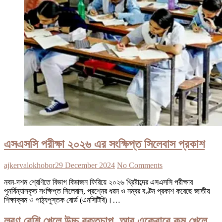
এসএসসি পরীক্ষা ২০২৬ এর সংক্ষিপ্ত সিলেবাস প্রকাশ
ajkervalokhobor
29 December 2024
No Comments
নবম-দশম শ্রেণিতে বিভাগ বিভাজন ফিরিয়ে ২০২৬ খ্রিষ্টাব্দের এসএসসি পরীক্ষার
পুনর্বিন্যাসকৃত সংক্ষিপ্ত সিলেবাস, প্রশ্নের ধরন ও নম্বর বণ্টন প্রকাশ করেছে জাতীয়
শিক্ষাক্রম ও পাঠ্যপুস্তক বোর্ড (এনসিটিবি)।…
লবণ বেশি খেলে উচ্চ রক্তচাপ, আর একেবারে কম খেলে