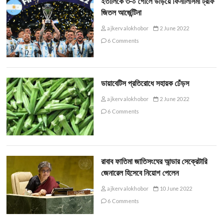
ইতালিকে ৩-০ গোলে উড়িয়ে ফিনালিসিমা ট্রফি
জিতল আর্জেন্টিনা
ajkervalokhobor
2 June 2022
6 Comments
ডায়াবেটিস প্রতিরোধে সহায়ক ঢেঁড়স
ajkervalokhobor
2 June 2022
6 Comments
রাবাব ফাতিমা জাতিসংঘের আন্ডার সেক্রেটারি
জেনারেল হিসেবে নিয়োগ পেলেন
ajkervalokhobor
10 June 2022
6 Comments