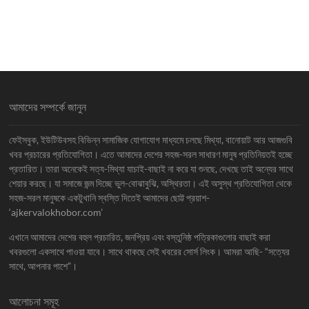
আমাদের সম্পর্কে জানুন
ফেইসবুক, ইউটিউবসহ বিভিন্ন সামাজিক যোগাযোগ মাধ্যমে চলছে মিথ্যা, বানোয়াট আর আজগুবি
খবর প্রচারের প্রতিযোগিতা। এতে আমাদের দেশের সহজ-সরল সাধারণ মানুষ প্রতিনিয়তই হচ্ছে
প্রতারিত। তারা অনেকেই সত্য-মিথ্যা যাচাই-বাছাই না করে যা শুনছে, দেখছে তাই অন্যের সাথে
শেয়ার করছে। যা সমাজে জন্ম দিচ্ছে ভুল-বোঝাবুঝি, অস্থিরতা। এই অসুস্থ প্রতিযোগিতা থেকে
সহজ-সরল মানুষকে একটুখানি স্বস্তি দিতেই আমাদের ছোট্ট প্রয়াশ-
‘ajkervalokhobor.com’
এখানে আমাদের দেশের বহুল প্রচারিত, জনপ্রিয় এবং বস্তুনিষ্ঠ পত্রিকাগুলোর বাছাই করা
খবরগুলো একসাথে পাওয়া যাবে। সাথে থাকছে সেই খবরের সোর্স লিংক। আমরা আছি- “সত্যের
সাথে, আপনার পাশে”।
আলোচনা সমূহ