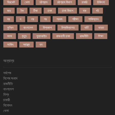
ক্রিকেট
খেলা
চট্টগ্রাম
চট্টগ্রাম বিভাগ
চাকরি
চিকিৎসা
জয়
টক
টিকা
ঢাকা
ঢাকা বিভাগ
থক
দই
দয়
ন
নয়
পর
পরথম
পরীক্ষা
পাকিস্তান
ফুটবল
বাংলাদেশ
বিশ্বকাপ
বিশ্ববিদ্যালয়
ভর্তি
ভারত
মতয
মৃত্যু
যুক্তরাষ্ট্র
রাজধানী ঢাকা
রাজনীতি
শিক্ষা
সাকিব
স্বাস্থ্য
হব
অন্যান্য
সর্বশেষ
বিশেষ সংবাদ
রাজনীতি
বাংলাদেশ
বিশ্ব
চাকরী
বিনোদন
খেলা