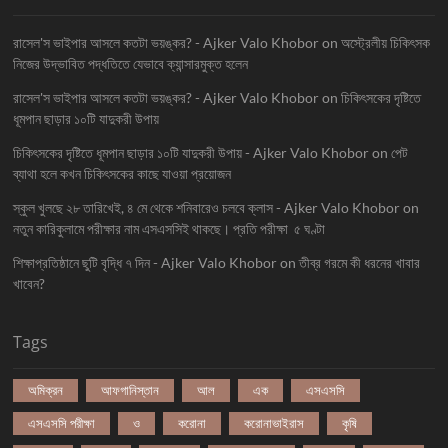
রাসেল'স ভাইপার আসলে কতটা ভয়ঙ্কর? - Ajker Valo Khobor
on
অস্ট্রেলীয় চিকিৎসক
নিজের উদ্ভাবিত পদ্ধতিতে যেভাবে ক্যান্সারমুক্ত হলেন
রাসেল'স ভাইপার আসলে কতটা ভয়ঙ্কর? - Ajker Valo Khobor
on
চিকিৎসকের দৃষ্টিতে
ধূমপান ছাড়ার ১০টি যাদুকরী উপায়
চিকিৎসকের দৃষ্টিতে ধূমপান ছাড়ার ১০টি যাদুকরী উপায় - Ajker Valo Khobor
on
পেট
ব্যাথা হলে কখন চিকিৎসকের কাছে যাওয়া প্রয়োজন
স্কুল খুলছে ২৮ তারিখেই, ৪ মে থেকে শনিবারেও চলবে ক্লাস - Ajker Valo Khobor
on
নতুন কারিকুলামে পরীক্ষার নাম এসএসসিই থাকছে। প্রতি পরীক্ষা ৫ ঘণ্টা
শিক্ষাপ্রতিষ্ঠানে ছুটি বৃদ্ধি ৭ দিন - Ajker Valo Khobor
on
তীব্র গরমে কী ধরনের খাবার
খাবেন?
Tags
অমিক্রন
আফগানিস্তান
আল
এক
এসএসসি
এসএসসি পরীক্ষা
ও
করোনা
করোনাভাইরাস
কৃষি