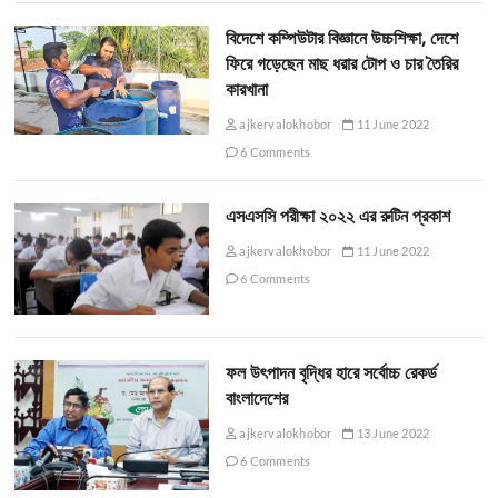
বিদেশে কম্পিউটার বিজ্ঞানে উচ্চশিক্ষা, দেশে
ফিরে গড়েছেন মাছ ধরার টোপ ও চার তৈরির
কারখানা
ajkervalokhobor
11 June 2022
6 Comments
এসএসসি পরীক্ষা ২০২২ এর রুটিন প্রকাশ
ajkervalokhobor
11 June 2022
6 Comments
ফল উৎপাদন বৃদ্ধির হারে সর্বোচ্চ রেকর্ড
বাংলাদেশের
ajkervalokhobor
13 June 2022
6 Comments