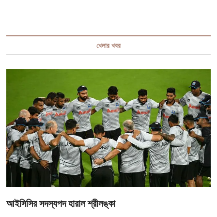
খেলার খবর
আইসিসির সদস্যপদ হারাল শ্রীলঙ্কা