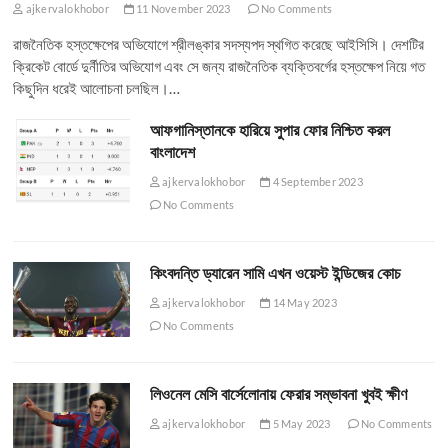
ajkervalokhobor
11 November 2023
No Comments
রাজনৈতিক হস্তক্ষেপের অভিযোগে শ্রীলঙ্কার সদস্যপদ স্থগিত করেছে আইসিসি। দেশটির
ক্রিকেট বোর্ডে দুর্নীতির অভিযোগ এবং সে জন্য রাজনৈতিক ব্যক্তিবর্গের হস্তক্ষেপ নিয়ে গত
কিছুদিন ধরেই আলোচনা চলছিল।…
আফগানিস্তানকে হারিয়ে সুপার ফোর নিশ্চিত করল
বাংলাদেশ
ajkervalokhobor
4 September 2023
No Comments
কিংবদন্তি ড্যারেন সামি এখন ওয়েস্ট ইন্ডিজের কোচ
ajkervalokhobor
14 May 2023
No Comments
লিওনেল মেসি বার্সেলোনায় ফেরার সম্ভাবনা খুবই ক্ষীণ
ajkervalokhobor
5 May 2023
No Comments