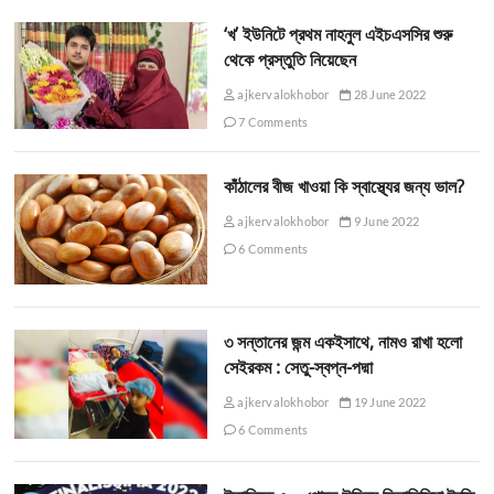
‘খ’ ইউনিটে প্রথম নাহনুল এইচএসসির শুরু
থেকে প্রস্তুতি নিয়েছেন
ajkervalokhobor
28 June 2022
7 Comments
কাঁঠালের বীজ খাওয়া কি স্বাস্থ্যের জন্য ভাল?
ajkervalokhobor
9 June 2022
6 Comments
৩ সন্তানের জন্ম একইসাথে, নামও রাখা হলো
সেইরকম : সেতু-স্বপ্ন-পদ্মা
ajkervalokhobor
19 June 2022
6 Comments