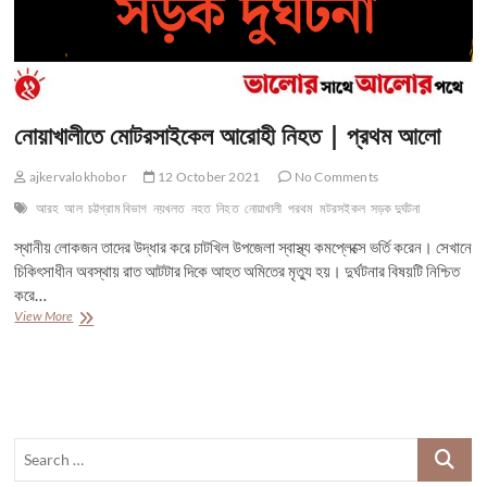
নোয়াখালীতে মোটরসাইকেল আরোহী নিহত | প্রথম আলো
ajkervalokhobor
12 October 2021
No Comments
আরহ
আল
চট্টগ্রাম বিভাগ
নয়খলত
নহত
নিহত
নোয়াখালী
পরথম
মটরসইকল
সড়ক দুর্ঘটনা
স্থানীয় লোকজন তাদের উদ্ধার করে চাটখিল উপজেলা স্বাস্থ্য কমপ্লেক্সে ভর্তি করেন। সেখানে
চিকিৎসাধীন অবস্থায় রাত আটটার দিকে আহত অমিতের মৃত্যু হয়। দুর্ঘটনার বিষয়টি নিশ্চিত
করে…
নোয়াখালীতে
View More
মোটরসাইকেল
আরোহী
নিহত
|
প্রথম
আলো
Search
…