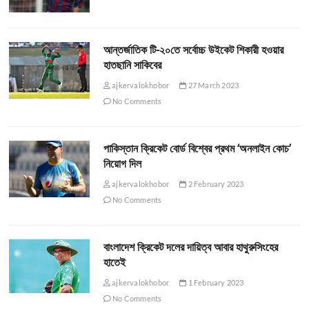
আন্তর্জাতিক টি-২০তে সর্বোচ্চ উইকেট শিকারী হওয়ার
হাতছানি সাকিবের
ajkervalokhobor
27 March 2023
No Comments
পাকিস্তান ক্রিকেট বোর্ড বিশ্বের প্রথম ‘অনলাইন কোচ’
নিয়োগ দিল
ajkervalokhobor
2 February 2023
No Comments
বাংলাদেশ ক্রিকেট দলের দায়িত্ব আবার হাথুরুসিংহের
হাতেই
ajkervalokhobor
1 February 2023
No Comments