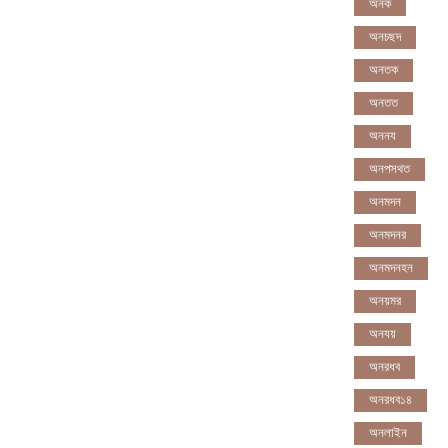
অনক
অনচছদ
অনতক
অনতত
অননয
অনপসথত
অনমদন
অনমদনর
অনমদনহন
অনয়মর
অনযয়
অনরধব
অনরধব১৪
অনলাইন