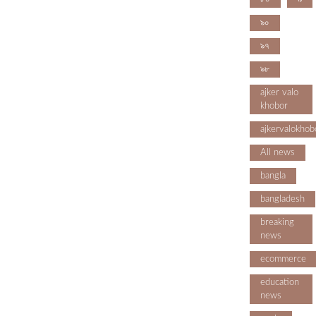
৯০
৯৭
৯৮
ajker valo
khobor
ajkervalokhob
All news
bangla
bangladesh
breaking
news
ecommerce
education
news