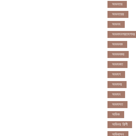
অভনতর
অভনতরর
অভনব
অভবসনপরতযশদর
অভভবক
অভভবকর
অভযকত
অভযগ
অভযদয়
অভযন
অভযসত
অভিক
অভিনয় শিল্পী
অভিবাসন