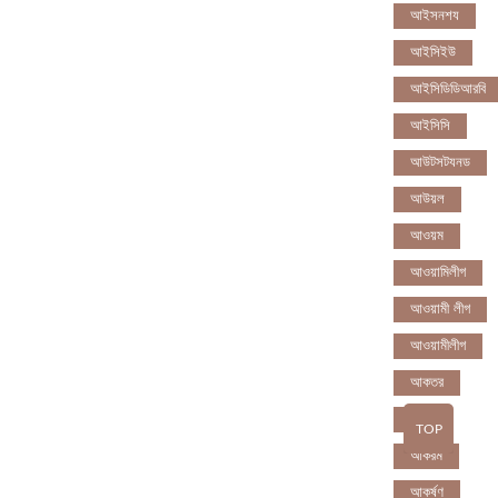
আইসনশয
আইসিইউ
আইসিডিডিআরবি
আইসিসি
আউটসটযনড
আউয়ল
আওয়ম
আওয়ামিলীগ
আওয়ামী লীগ
আওয়ামীলীগ
আকতর
আকব
TOP
আকরম
আকর্ষণ