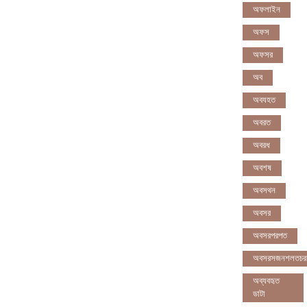
অফলাইন
অফস
অফসর
অব
অবযহত
অবরত
অবরধ
অবশষ
অবসথন
অবসর
অবসরপরপত
অবসরসজনশলতচর
অব্যবহৃত
ডাটা