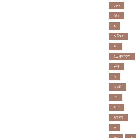
৫৮৯
5G
৬
৬ উপায়
৬০
62বাংলাদেশ
৬ষষ্ঠ
৭
৭ মার্চ
৭১
৭১৩
৭ম বার
৮
৮০
৯