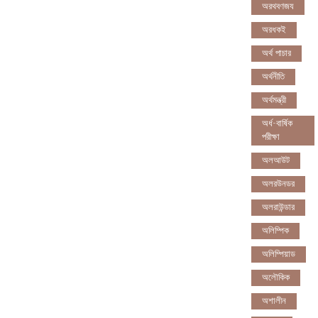
অরথবণজয
অরধকই
অর্থ পাচার
অর্থনীতি
অর্থমন্ত্রী
অর্ধ-বার্ষিক
পরীক্ষা
অলআউট
অলরউনডর
অলরাউন্ডার
অলিম্পিক
অলিম্পিয়াড
অলৌকিক
অশালীন