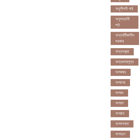
অনুশীলনী পাঠ
অনুসন্ধানী
পাঠ
অন্তর্বর্তীকালীন
সরকার
অন্তসত্ত্বা
অন্তঃসারশূন্য
অপকষয়
অপরণয়
অপরধ
অপরপ
অপরাধ
অপসসকত
অপহরণ