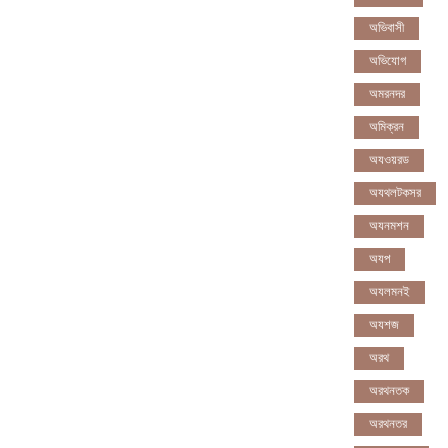
অভিবাসী
অভিযোগ
অমরনদর
অমিক্রন
অযওয়রড
অযথলটকসর
অযনমশন
অযপ
অযলমনই
অযশজ
অরথ
অরথনতক
অরথনতর