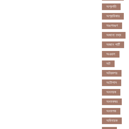
অগ্রগতি
অগ্রাধিকার
অঙগভঙগ
অজানা তথ্য
অজ্ঞান পার্টি
অঞচল
অট
অটরকশর
অটোপাস
অধনয়ক
অধযকষর
অধযপক
অধিনায়ক