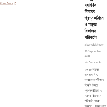
তুরাগে
ব্যাংকিং
View More
নৌকাডুবিতে
বিষয়ের
মৃত
৫
প্রশ্নকাঠামো
জনের
ও নম্বর
পরিবারকে
আর্থিক
বিভাজন
সহায়তা,
পরিবর্তন
উদ্ধারকাজ
শেষ
ajkervalokhobor
28 September
2025
No Comments
২০২৬ সালের
এসএসসি ও
সমমানের পরীক্ষায়
তিনটি বিষয়ে
প্রশ্নকাঠামো ও
নম্বর বিভাজনে
পরিবর্তন আনা
হয়েছে। বিষয়গুলো