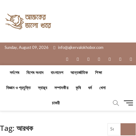
Skip
to
Ajker Valo
content
সত্যের সাথে, আপনার পাশে
Khobor
Sunday, August 09, 2026
info@ajkervalokhobor.com
facebook
twitter
pinterest
dribbble
instagram
flickr
li
সর্বশেষ
বিশেষ সংবাদ
বাংলাদেশ
আন্তর্জাতিক
শিক্ষা
বিজ্ঞান ও প্রযুক্তি
স্বাস্থ্য
সম্পাদকীয়
কৃষি
ধর্ম
খেলা
M
চাকরী
e
n
u
Tag:
আরথক
Search
B
…
u