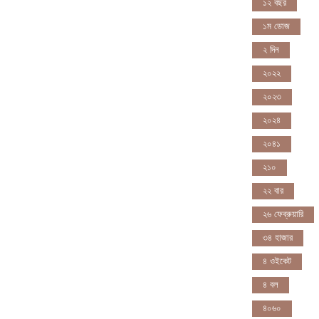
১২ বছর
১ম ডোজ
২ দিন
২০২২
২০২৩
২০২৪
২০৪১
২১০
২২ বার
২৬ ফেব্রুয়ারি
৩৪ হাজার
৪ ওইকেট
৪ বল
৪০৬০