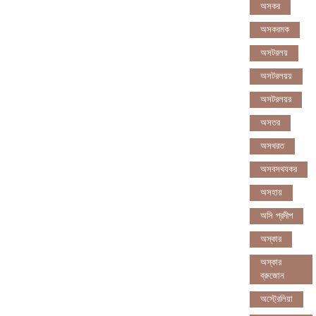
অসকর
অসকরমক
অসটরলয়
অসটরলয়য়
অসটরলয়র
অসতর
অসথরত
অসবসথযকর
অসহায়
অসি প্রদীপ
অস্কার
অস্কার
ব্রুজোন
অস্ট্রেলিয়া