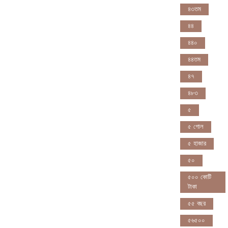
৪৩তম
৪৪
৪৪০
৪৪তম
৪৭
৪৮৩
৫
৫ গোল
৫ হাজার
৫০
৫০০ কোটি
টাকা
৫৫ বছর
৫৬৫০০