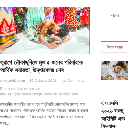
t
t
সর্বশেষ
o
n
বিশেষ সংবাদ
তুরাগে নৌকাডুবিতে মৃত ৫ জনের পরিবারকে
আর্থিক সহায়তা, উদ্ধারকাজ শেষ
ajkervalokhobor
10 October 2021
No Comments
৫
আরথক
উদধরকজ
জনর
ঢাকা
বিভাগ
তরগ
তুরাগ
নকডবত
নৌকাডুবি
পরবরক
মত
শষ
সহয়ত
সাভার
এসএসসি
রাজধানীর গাবতলীর তুরাগ নদে যাত্রীবাহী নৌকাডুবির ঘটনায় মারা
২০২৬ বাংলা,
যাওয়া পাঁচজনের পরিবারকে আর্থিক সহায়তা দিয়েছে সাভার উপজেলা
আইসিটি এবং
প্রশাসন। গতকাল শনিবার সন্ধ্যায় প্রতি পরিবারকে ২০ হাজার
টাকা…
ফিন্যান্স-