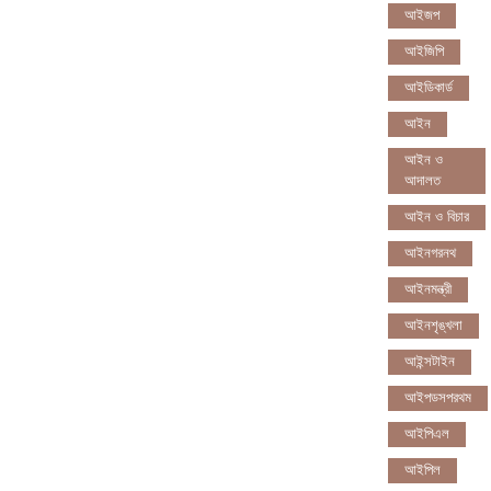
আইজপ
আইজিপি
আইডিকার্ড
আইন
আইন ও
আদালত
আইন ও বিচার
আইনগরনথ
আইনমন্ত্রী
আইনশৃঙ্খলা
আইন্সটাইন
আইপডসপরথম
আইপিএল
আইপিল