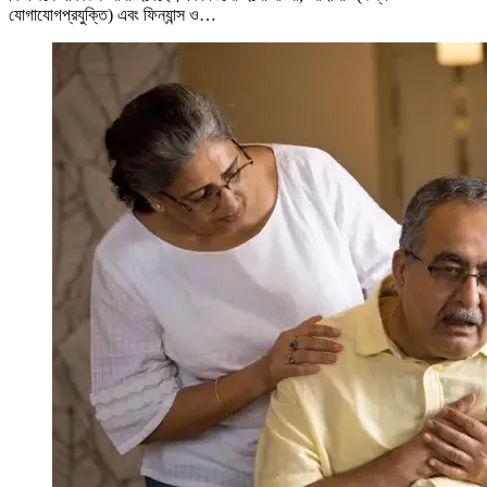
যোগাযোগপ্রযুক্তি) এবং ফিন্যান্স ও…