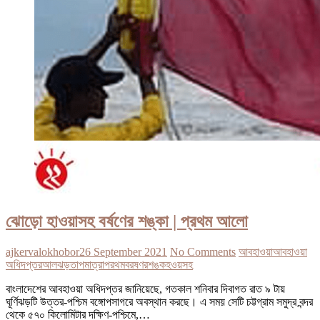
ঝোড়ো হাওয়াসহ বর্ষণের শঙ্কা | প্রথম আলো
ajkervalokhobor
26 September 2021
No Comments
আবহাওয়া
আবহাওয়া
অধিদপ্তর
আল
ঝড়
তাপমাত্রা
পরথম
বরষণর
শঙক
হওয়সহ
বাংলাদেশের আবহাওয়া অধিদপ্তর জানিয়েছে, গতকাল শনিবার দিবাগত রাত ৯ টায়
ঘূর্ণিঝড়টি উত্তর-পশ্চিম বঙ্গোপসাগরে অবস্থান করছে। এ সময় সেটি চট্টগ্রাম সমুদ্র বন্দর
থেকে ৫৭০ কিলোমিটার দক্ষিণ-পশ্চিমে,…