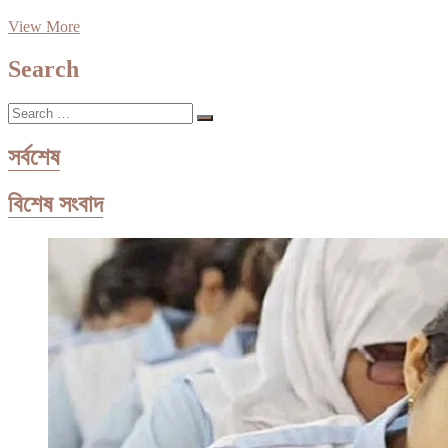
ঝোড়ো
View More
হাওয়াসহ
বর্ষণের
Search
শঙ্কা
|
Search
প্রথম
…
আলো
সর্বশেষ
বিশেষ সংবাদ