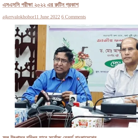
এসএসসি পরীক্ষা ২০২২ এর রুটিন প্রকাশ
ajkervalokhobor
11 June 2022
6 Comments
ফল উৎপাদন বৃদ্ধির হারে সর্বোচ্চ রেকর্ড বাংলাদেশের