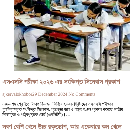
এসএসসি পরীক্ষা ২০২৬ এর সংক্ষিপ্ত সিলেবাস প্রকাশ
ajkervalokhobor
29 December 2024
No Comments
নবম-দশম শ্রেণিতে বিভাগ বিভাজন ফিরিয়ে ২০২৬ খ্রিষ্টাব্দের এসএসসি পরীক্ষার
পুনর্বিন্যাসকৃত সংক্ষিপ্ত সিলেবাস, প্রশ্নের ধরন ও নম্বর বণ্টন প্রকাশ করেছে জাতীয়
শিক্ষাক্রম ও পাঠ্যপুস্তক বোর্ড (এনসিটিবি)।…
লবণ বেশি খেলে উচ্চ রক্তচাপ, আর একেবারে কম খেলে