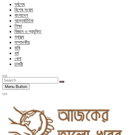
সর্বশেষ
বিশেষ সংবাদ
বাংলাদেশ
আন্তর্জাতিক
শিক্ষা
বিজ্ঞান ও প্রযুক্তি
স্বাস্থ্য
সম্পাদকীয়
কৃষি
ধর্ম
খেলা
চাকরী
Search
…
Menu Button