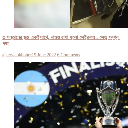
৩ সন্তানের জন্ম একইসাথে, নামও রাখা হলো সেইরকম : সেতু-স্বপ্ন-
পদ্মা
ajkervalokhobor
19 June 2022
6 Comments