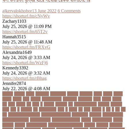
ajkervalokhobor
13 June 2022
6 Comments
https://shorturl.fm/cNyWv
Zachary1103
July 25, 2026 @ 11:09 PM
https://shorturl.fm/65T2v
Hannah3515
July 25, 2026 @ 11:48 AM
https://shorturl.fm/FRXvG
Alexandria1649
July 24, 2026 @ 3:33 AM
https://shorturl.fm/WzFj6
Kennedy3392
July 24, 2026 @ 3:32 AM
https://shorturl.fm/rBhag
Jennifer2874
July 22, 2026 @ 4:08 AM
১ কোটি
১ ছেলে
১ লাখ
১১ হাজার
১১তম বিয়ে
১২ বছর
১ম ডোজ
২ দিন
২০২২
২০২৩
২০২৪
২০৪১
২১০
২২ বার
২৬ ফেব্রুয়ারি
৩৪ হাজার
৪ ওইকেট
৪ বল
৪০৬০
৪৩তম
৪৪
৪৪০
৪৪তম
৪৭
৪৮৩
৫
৫ গোল
৫ হাজার
৫০
৫০০ কোটি টাকা
৫৫ বছর
৫৬৫০০
৫৮৯
5G
৬
৬ উপায়
৬০
62বাংলাদেশ
৬ষষ্ঠ
৭
৭ মার্চ
৭১
৭১৩
৭ম বার
৮
৮০
৯
৯০
৯৭
৯৮
ajker valo khobor
ajkervalokhobor
All news
bangla
bangladesh
breaking news
ecommerce
education news
evaly
latest news
news
online
portal
russel viper
Thebdreport24com
অকটবর
অকতরম
অকসজন