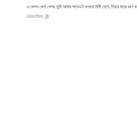
এ কেমন খেলা খেলছ তুমি আমার সাথেএই কখনো মিষ্টি হেসে, হিয়ার মাঝে বরণ কর
আলো-
View More
আঁধারি
|
প্রথম
আলো