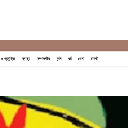
 Khobor
ন ও প্রযুক্তি
স্বাস্থ্য
সম্পাদকীয়
কৃষি
ধর্ম
খেলা
চাকরী