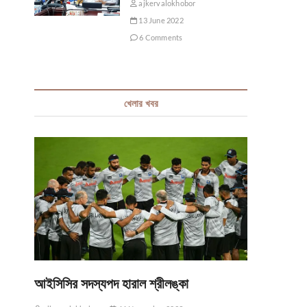
ajkervalokhobor
13 June 2022
6 Comments
খেলার খবর
আইসিসির সদস্যপদ হারাল শ্রীলঙ্কা