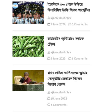
ইতালিকে ৩-০ গোলে উড়িয়ে
ফিনালিসিমা ট্রফি জিতল আর্জেন্টিনা
ajkervalokhobor
2 June 2022
6 Comments
ডায়াবেটিস প্রতিরোধে সহায়ক
ঢেঁড়স
ajkervalokhobor
2 June 2022
6 Comments
রাবাব ফাতিমা জাতিসংঘের আন্ডার
সেক্রেটারি জেনারেল হিসেবে
নিয়োগ পেলেন
ajkervalokhobor
10 June 2022
6 Comments