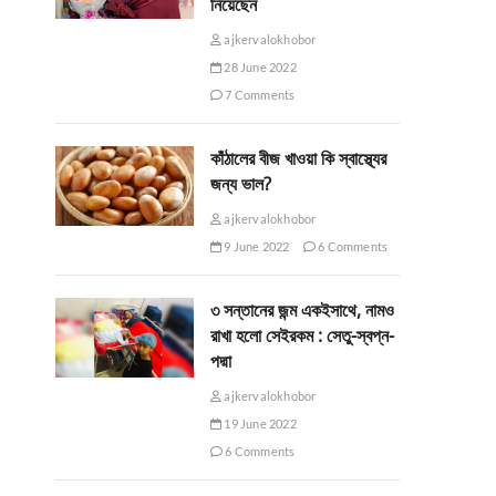
নিয়েছেন
ajkervalokhobor
28 June 2022
7 Comments
কাঁঠালের বীজ খাওয়া কি স্বাস্থ্যের
জন্য ভাল?
ajkervalokhobor
9 June 2022
6 Comments
৩ সন্তানের জন্ম একইসাথে, নামও
রাখা হলো সেইরকম : সেতু-স্বপ্ন-
পদ্মা
ajkervalokhobor
19 June 2022
6 Comments