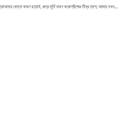
োআবার কোনো কারণ ছাড়াই, রুদ্র মূর্তি ধারণ করোগ্রীষ্মের তীব্র তাপে, আমায় যখন…