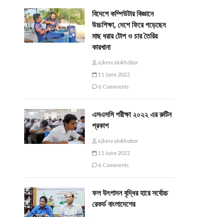
বিদেশে কম্পিউটার বিজ্ঞানে
উচ্চশিক্ষা, দেশে ফিরে গড়েছেন
মাছ ধরার টোপ ও চার তৈরির
কারখানা
ajkervalokhobor
11 June 2022
6 Comments
এসএসসি পরীক্ষা ২০২২ এর রুটিন
প্রকাশ
ajkervalokhobor
11 June 2022
6 Comments
ফল উৎপাদন বৃদ্ধির হারে সর্বোচ্চ
রেকর্ড বাংলাদেশের