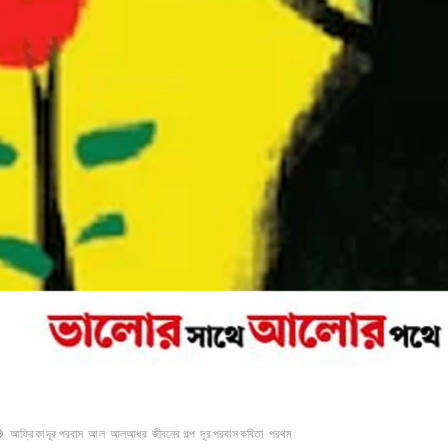
আফ্রিকা দূর পরবাস
আল
আলআধর
জীবনের গল্প
দূর পরবাস কবিতা
পরথম