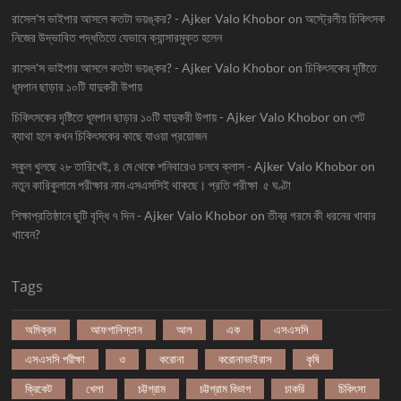
রাসেল'স ভাইপার আসলে কতটা ভয়ঙ্কর? - Ajker Valo Khobor
on
অস্ট্রেলীয় চিকিৎসক
নিজের উদ্ভাবিত পদ্ধতিতে যেভাবে ক্যান্সারমুক্ত হলেন
রাসেল'স ভাইপার আসলে কতটা ভয়ঙ্কর? - Ajker Valo Khobor
on
চিকিৎসকের দৃষ্টিতে
ধূমপান ছাড়ার ১০টি যাদুকরী উপায়
চিকিৎসকের দৃষ্টিতে ধূমপান ছাড়ার ১০টি যাদুকরী উপায় - Ajker Valo Khobor
on
পেট
ব্যাথা হলে কখন চিকিৎসকের কাছে যাওয়া প্রয়োজন
স্কুল খুলছে ২৮ তারিখেই, ৪ মে থেকে শনিবারেও চলবে ক্লাস - Ajker Valo Khobor
on
নতুন কারিকুলামে পরীক্ষার নাম এসএসসিই থাকছে। প্রতি পরীক্ষা ৫ ঘণ্টা
শিক্ষাপ্রতিষ্ঠানে ছুটি বৃদ্ধি ৭ দিন - Ajker Valo Khobor
on
তীব্র গরমে কী ধরনের খাবার
খাবেন?
Tags
অমিক্রন
আফগানিস্তান
আল
এক
এসএসসি
এসএসসি পরীক্ষা
ও
করোনা
করোনাভাইরাস
কৃষি
ক্রিকেট
খেলা
চট্টগ্রাম
চট্টগ্রাম বিভাগ
চাকরি
চিকিৎসা