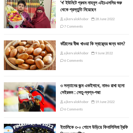
‘খ’ ইউনিটে প্রথম নাহনুল এইচএসসির শুরু
থেকে প্রস্তুতি নিয়েছেন
ajkervalokhobor
28 June 2022
7 Comments
কাঁঠালের বীজ খাওয়া কি স্বাস্থ্যের জন্য ভাল?
ajkervalokhobor
9 June 2022
6 Comments
৩ সন্তানের জন্ম একইসাথে, নামও রাখা হলো
সেইরকম : সেতু-স্বপ্ন-পদ্মা
ajkervalokhobor
19 June 2022
6 Comments
ইতালিকে ৩-০ গোলে উড়িয়ে ফিনালিসিমা ট্রফি