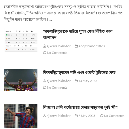
রাজনৈতিক হস্তক্ষেপের অভিযোগে শ্রীলঙ্কার সদস্যপদ স্থগিত করেছে আইসিসি। দেশটির
ক্রিকেট বোর্ডে দুর্নীতির অভিযোগ এবং সে জন্য রাজনৈতিক ব্যক্তিবর্গের হস্তক্ষেপ নিয়ে গত
কিছুদিন ধরেই আলোচনা চলছিল।…
আফগানিস্তানকে হারিয়ে সুপার ফোর নিশ্চিত করল
বাংলাদেশ
ajkervalokhobor
4 September 2023
No Comments
কিংবদন্তি ড্যারেন সামি এখন ওয়েস্ট ইন্ডিজের কোচ
ajkervalokhobor
14 May 2023
No Comments
লিওনেল মেসি বার্সেলোনায় ফেরার সম্ভাবনা খুবই ক্ষীণ
ajkervalokhobor
5 May 2023
No Comments