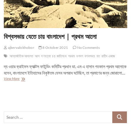
বিশ্বসভায় যেতে চায় বাংলাদেশ | প্রথম আলো
ajkervalokhobor
8 October 2021
No Comments
আন্তর্জাতিক আদালত
আল
গণহত্যা
চয়
জাতিসংঘ
পরথম
বলদশ
বশবসভয়
যত
রাহীদ এজাজ
দ্য ওয়ার ক্রাইমস ফ্যাক্টস ফাইন্ডিং কমিটির প্রধান ডা. এম এ হাসান গতকাল প্রথম আলোকে
বলেন, বাংলাদেশে ইতিহাসের নিকৃষ্টতম যেসব অপরাধ ঘটেছিল, তা প্রমাণের জন্য জোরালো…
বিশ্বসভায়
View More
যেতে
চায়
বাংলাদেশ
|
প্রথম
আলো
Search
…