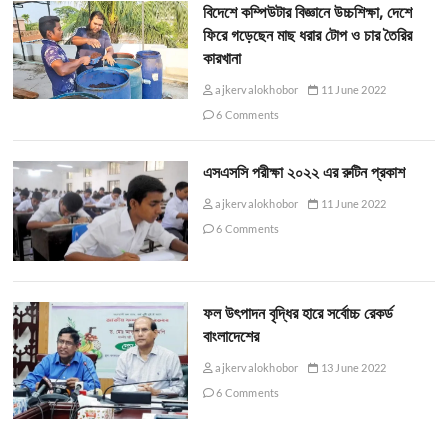
বিদেশে কম্পিউটার বিজ্ঞানে উচ্চশিক্ষা, দেশে
ফিরে গড়েছেন মাছ ধরার টোপ ও চার তৈরির
কারখানা
ajkervalokhobor
11 June 2022
6 Comments
এসএসসি পরীক্ষা ২০২২ এর রুটিন প্রকাশ
ajkervalokhobor
11 June 2022
6 Comments
ফল উৎপাদন বৃদ্ধির হারে সর্বোচ্চ রেকর্ড
বাংলাদেশের
ajkervalokhobor
13 June 2022
6 Comments