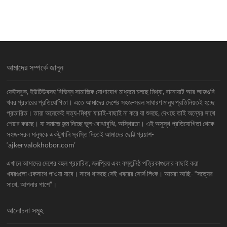
আমাদের সম্পর্কে জানুন
ফেইসবুক, ইউটিউবসহ বিভিন্ন সামাজিক যোগাযোগ মাধ্যমে চলছে মিথ্যা, বানোয়াট আর আজগুবি
খবর প্রচারের প্রতিযোগিতা। এতে আমাদের দেশের সহজ-সরল সাধারণ মানুষ প্রতিনিয়তই হচ্ছে
প্রতারিত। তারা অনেকেই সত্য-মিথ্যা যাচাই-বাছাই না করে যা শুনছে, দেখছে তাই অন্যের সাথে
শেয়ার করছে। যা সমাজে জন্ম দিচ্ছে ভুল-বোঝাবুঝি, অস্থিরতা। এই অসুস্থ প্রতিযোগিতা থেকে
সহজ-সরল মানুষকে একটুখানি স্বস্তি দিতেই আমাদের ছোট্ট প্রয়াশ-
‘ajkervalokhobor.com’
এখানে আমাদের দেশের বহুল প্রচারিত, জনপ্রিয় এবং বস্তুনিষ্ঠ পত্রিকাগুলোর বাছাই করা
খবরগুলো একসাথে পাওয়া যাবে। সাথে থাকছে সেই খবরের সোর্স লিংক। আমরা আছি- “সত্যের
সাথে, আপনার পাশে”।
আলোচনা সমূহ