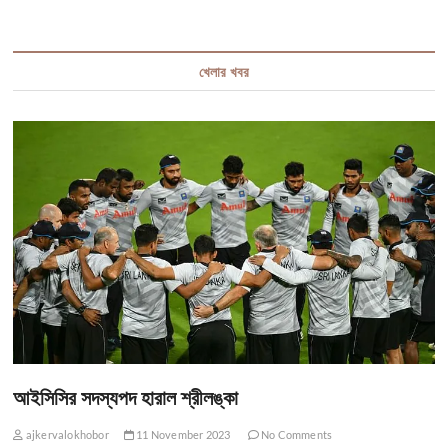
খেলার খবর
আইসিসির সদস্যপদ হারাল শ্রীলঙ্কা
ajkervalokhobor
11 November 2023
No Comments