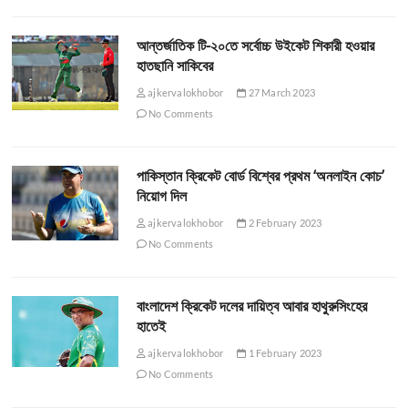
আন্তর্জাতিক টি-২০তে সর্বোচ্চ উইকেট শিকারী হওয়ার
হাতছানি সাকিবের
ajkervalokhobor
27 March 2023
No Comments
পাকিস্তান ক্রিকেট বোর্ড বিশ্বের প্রথম ‘অনলাইন কোচ’
নিয়োগ দিল
ajkervalokhobor
2 February 2023
No Comments
বাংলাদেশ ক্রিকেট দলের দায়িত্ব আবার হাথুরুসিংহের
হাতেই
ajkervalokhobor
1 February 2023
No Comments