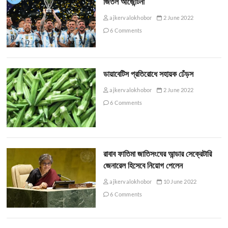
জিতল আর্জেন্টিনা
ajkervalokhobor
2 June 2022
6 Comments
ডায়াবেটিস প্রতিরোধে সহায়ক ঢেঁড়স
ajkervalokhobor
2 June 2022
6 Comments
রাবাব ফাতিমা জাতিসংঘের আন্ডার সেক্রেটারি
জেনারেল হিসেবে নিয়োগ পেলেন
ajkervalokhobor
10 June 2022
6 Comments