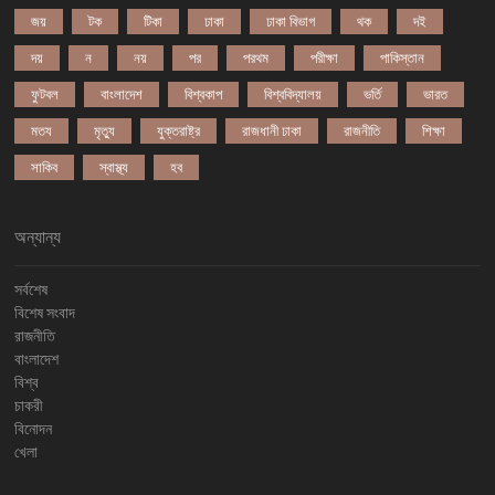
জয়
টক
টিকা
ঢাকা
ঢাকা বিভাগ
থক
দই
দয়
ন
নয়
পর
পরথম
পরীক্ষা
পাকিস্তান
ফুটবল
বাংলাদেশ
বিশ্বকাপ
বিশ্ববিদ্যালয়
ভর্তি
ভারত
মতয
মৃত্যু
যুক্তরাষ্ট্র
রাজধানী ঢাকা
রাজনীতি
শিক্ষা
সাকিব
স্বাস্থ্য
হব
অন্যান্য
সর্বশেষ
বিশেষ সংবাদ
রাজনীতি
বাংলাদেশ
বিশ্ব
চাকরী
বিনোদন
খেলা