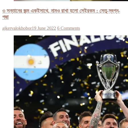
৩ সন্তানের জন্ম একইসাথে, নামও রাখা হলো সেইরকম : সেতু-স্বপ্ন-
পদ্মা
ajkervalokhobor
19 June 2022
6 Comments