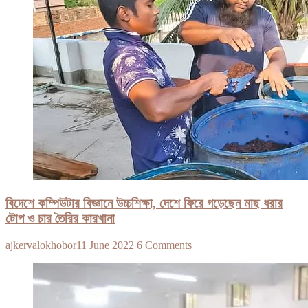
বিদেশে কম্পিউটার বিজ্ঞানে উচ্চশিক্ষা, দেশে ফিরে গড়েছেন মাছ ধরার
টোপ ও চার তৈরির কারখানা
ajkervalokhobor
11 June 2022
6 Comments