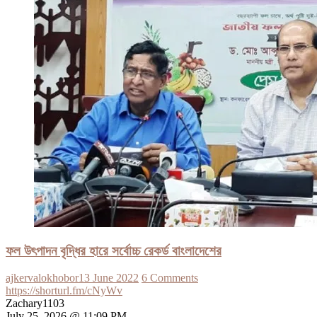
ফল উৎপাদন বৃদ্ধির হারে সর্বোচ্চ রেকর্ড বাংলাদেশের
ajkervalokhobor
13 June 2022
6 Comments
https://shorturl.fm/cNyWv
Zachary1103
July 25, 2026 @ 11:09 PM