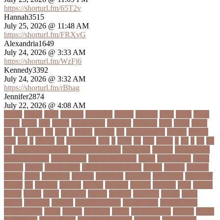
https://shorturl.fm/65T2v
Hannah3515
July 25, 2026 @ 11:48 AM
https://shorturl.fm/FRXvG
Alexandria1649
July 24, 2026 @ 3:33 AM
https://shorturl.fm/WzFj6
Kennedy3392
July 24, 2026 @ 3:32 AM
https://shorturl.fm/rBhag
Jennifer2874
July 22, 2026 @ 4:08 AM
১ কোটি
১ ছেলে
১ লাখ
১১ হাজার
১১তম বিয়ে
১২ বছর
১ম ডোজ
২ দিন
২০২২
২০২৩
২০২৪
২০৪১
২১০
২২ বার
২৬ ফেব্রুয়ারি
৩৪ হাজার
৪ ওইকেট
৪ বল
৪০৬০
৪৩তম
৪৪
৪৪০
৪৪তম
৪৭
৪৮৩
৫
৫ গোল
৫ হাজার
৫০
৫০০ কোটি টাকা
৫৫ বছর
৫৬৫০০
৫৮৯
5G
৬
৬ উপায়
৬০
62বাংলাদেশ
৬ষষ্ঠ
৭
৭ মার্চ
৭১
৭১৩
৭ম বার
৮
৮০
৯
৯০
৯৭
৯৮
ajker valo khobor
ajkervalokhobor
All news
bangla
bangladesh
breaking news
ecommerce
education news
evaly
latest news
news
online
portal
russel viper
Thebdreport24com
অকটবর
অকতরম
অকসজন
অক্টোবর
অক্ষত
অগ্নিকাণ্ড
অগ্রগতি
অগ্রাধিকার
অঙগভঙগ
অজানা তথ্য
অজ্ঞান পার্টি
অঞচল
অট
অটরকশর
অটোপাস
অধনয়ক
অধযকষর
অধযপক
অধিনায়ক
অনক
অনচছদ
অনতক
অনতত
অননয
অনপসথত
অনমদন
অনমদনর
অনমদনহন
অনয়মর
অনযয়
অনরধব
অনরধব১৪
অনলাইন
অনলাইন কেনাকাটা
অনলাইন কোচ
অনলাইন বাজার
অনলাইন ব্যবসা
অনশণ
অনষঠত
অনিবন্ধিত
অনিয়ম
অনিয়মিত মাসিক
অনিশ্চিত
অনুমতি