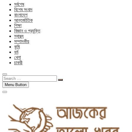
সর্বশেষ
বিশেষ সংবাদ
বাংলাদেশ
আন্তর্জাতিক
শিক্ষা
বিজ্ঞান ও প্রযুক্তি
স্বাস্থ্য
সম্পাদকীয়
কৃষি
ধর্ম
খেলা
চাকরী
Search
…
Menu Button