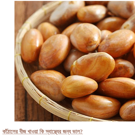
কাঁঠালের বীজ খাওয়া কি স্বাস্থ্যের জন্য ভাল?