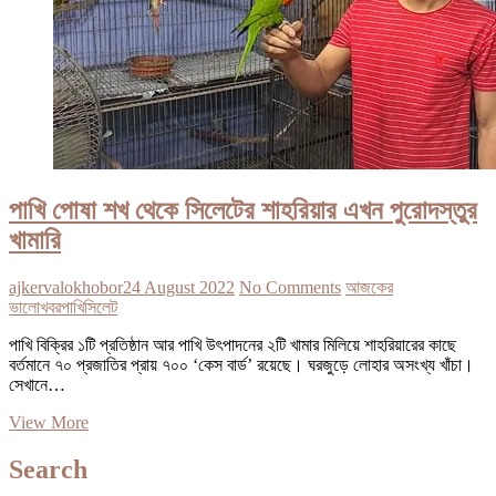
পাখি পোষা শখ থেকে সিলেটের শাহরিয়ার এখন পুরোদস্তুর
খামারি
ajkervalokhobor
24 August 2022
No Comments
আজকের
ভালোখবর
পাখি
সিলেট
পাখি বিক্রির ১টি প্রতিষ্ঠান আর পাখি উৎপাদনের ২টি খামার মিলিয়ে শাহরিয়ারের কাছে
বর্তমানে ৭০ প্রজাতির প্রায় ৭০০ ‘কেস বার্ড’ রয়েছে। ঘরজুড়ে লোহার অসংখ্য খাঁচা।
সেখানে…
পাখি
View More
পোষা
শখ
Search
থেকে