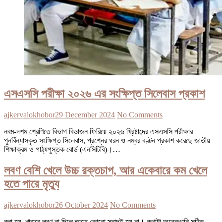
এসএসসি পরীক্ষা ২০২৬ এর সংক্ষিপ্ত সিলেবাস প্রকাশ
ajkervalokhobor
29 December 2024
No Comments
নবম-দশম শ্রেণিতে বিভাগ বিভাজন ফিরিয়ে ২০২৬ খ্রিষ্টাব্দের এসএসসি পরীক্ষার
পুনর্বিন্যাসকৃত সংক্ষিপ্ত সিলেবাস, প্রশ্নের ধরন ও নম্বর বণ্টন প্রকাশ করেছে জাতীয়
শিক্ষাক্রম ও পাঠ্যপুস্তক বোর্ড (এনসিটিবি)।…
লবণ বেশি খেলে উচ্চ রক্তচাপ, আর একেবারে কম খেলে
হতে পারে মৃত্যু
ajkervalokhobor
26 October 2024
No Comments
বলা হয়, খাবারে লবণ না দিলে তাতে কোনো স্বাদই হয় না। কথাটা অনেকখানি সঠিক,