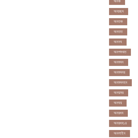
অনক
অনচছদ
অনতক
অনতত
অননয
অনপসথত
অনমদন
অনমদনর
অনমদনহন
অনয়মর
অনযয়
অনরধব
অনরধব১৪
অনলাইন