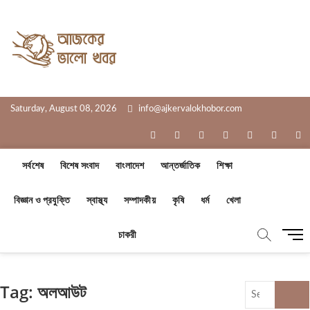
Skip
to
Ajker Valo
content
সত্যের সাথে, আপনার পাশে
Khobor
Saturday, August 08, 2026
info@ajkervalokhobor.com
facebook
twitter
pinterest
dribbble
instagram
flickr
li
সর্বশেষ
বিশেষ সংবাদ
বাংলাদেশ
আন্তর্জাতিক
শিক্ষা
বিজ্ঞান ও প্রযুক্তি
স্বাস্থ্য
সম্পাদকীয়
কৃষি
ধর্ম
খেলা
M
চাকরী
e
n
u
Tag:
অলআউট
Search
B
…
u