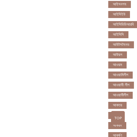
আইসনশয
আইসিইউ
আইসিডিডিআরবি
আইসিসি
আউটসটযনড
আউয়ল
আওয়ম
আওয়ামিলীগ
আওয়ামী লীগ
আওয়ামীলীগ
আকতর
আকব
TOP
আকরম
আকর্ষণ