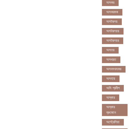
অসকর
অসকরমক
অসটরলয়
অসটরলয়য়
অসটরলয়র
অসতর
অসথরত
অসবসথযকর
অসহায়
অসি প্রদীপ
অস্কার
অস্কার
ব্রুজোন
অস্ট্রেলিয়া