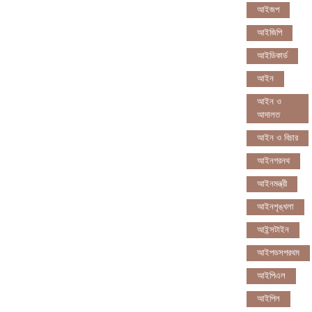
আইজপ
আইজিপি
আইডিকার্ড
আইন
আইন ও
আদালত
আইন ও বিচার
আইনগরনথ
আইনমন্ত্রী
আইনশৃঙ্খলা
আইন্সটাইন
আইপডসপরথম
আইপিএল
আইপিল