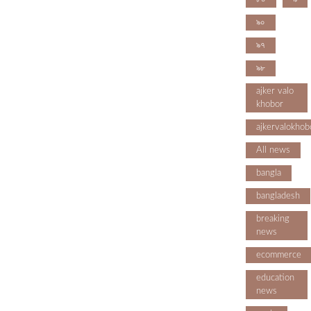
৯০
৯৭
৯৮
ajker valo
khobor
ajkervalokhob
All news
bangla
bangladesh
breaking
news
ecommerce
education
news