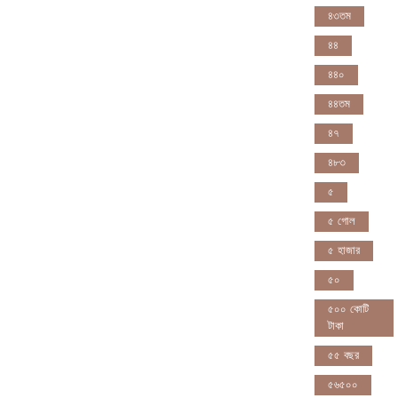
৪৩তম
৪৪
৪৪০
৪৪তম
৪৭
৪৮৩
৫
৫ গোল
৫ হাজার
৫০
৫০০ কোটি
টাকা
৫৫ বছর
৫৬৫০০