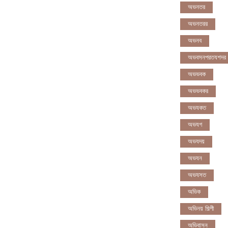
অভনতর
অভনতরর
অভনব
অভবসনপরতযশদর
অভভবক
অভভবকর
অভযকত
অভযগ
অভযদয়
অভযন
অভযসত
অভিক
অভিনয় শিল্পী
অভিবাসন