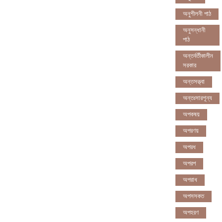
অনুশীলনী পাঠ
অনুসন্ধানী
পাঠ
অন্তর্বর্তীকালীন
সরকার
অন্তসত্ত্বা
অন্তঃসারশূন্য
অপকষয়
অপরণয়
অপরধ
অপরপ
অপরাধ
অপসসকত
অপহরণ