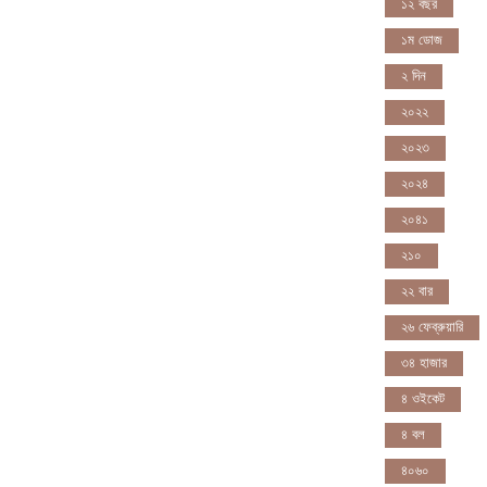
১২ বছর
১ম ডোজ
২ দিন
২০২২
২০২৩
২০২৪
২০৪১
২১০
২২ বার
২৬ ফেব্রুয়ারি
৩৪ হাজার
৪ ওইকেট
৪ বল
৪০৬০