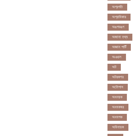
অগ্রগতি
অগ্রাধিকার
অঙগভঙগ
অজানা তথ্য
অজ্ঞান পার্টি
অঞচল
অট
অটরকশর
অটোপাস
অধনয়ক
অধযকষর
অধযপক
অধিনায়ক