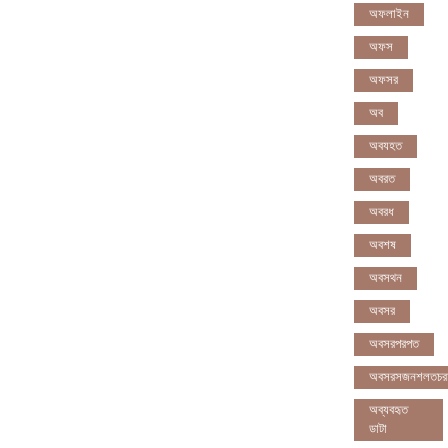
অফলাইন
অফস
অফসর
অব
অবযহত
অবরত
অবরধ
অবশষ
অবসথন
অবসর
অবসরপরপত
অবসরসজনশলতচর
অব্যবহৃত
ডাটা