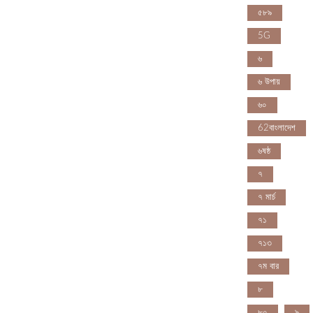
৫৮৯
5G
৬
৬ উপায়
৬০
62বাংলাদেশ
৬ষষ্ঠ
৭
৭ মার্চ
৭১
৭১৩
৭ম বার
৮
৮০
৯