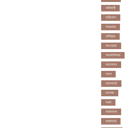
অভিবাসী
অভিযোগ
অমরনদর
অমিক্রন
অযওয়রড
অযথলটকসর
অযনমশন
অযপ
অযলমনই
অযশজ
অরথ
অরথনতক
অরথনতর