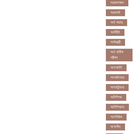
অরথবণজয
অরধকই
অর্থ পাচার
অর্থনীতি
অর্থমন্ত্রী
অর্ধ-বার্ষিক
পরীক্ষা
অলআউট
অলরউনডর
অলরাউন্ডার
অলিম্পিক
অলিম্পিয়াড
অলৌকিক
অশালীন