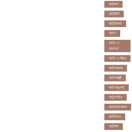
আইজপ
আইজিপি
আইডিকার্ড
আইন
আইন ও
আদালত
আইন ও বিচার
আইনগরনথ
আইনমন্ত্রী
আইনশৃঙ্খলা
আইন্সটাইন
আইপডসপরথম
আইপিএল
আইপিল