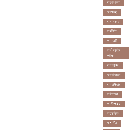
অরথবণজয
অরধকই
অর্থ পাচার
অর্থনীতি
অর্থমন্ত্রী
অর্ধ-বার্ষিক
পরীক্ষা
অলআউট
অলরউনডর
অলরাউন্ডার
অলিম্পিক
অলিম্পিয়াড
অলৌকিক
অশালীন