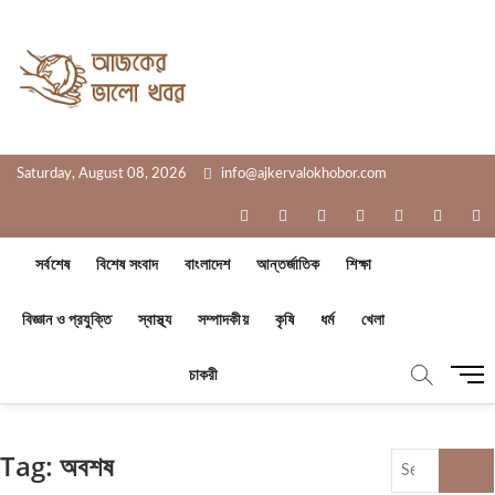
Skip
to
Ajker Valo
content
সত্যের সাথে, আপনার পাশে
Khobor
Saturday, August 08, 2026
info@ajkervalokhobor.com
facebook
twitter
pinterest
dribbble
instagram
flickr
li
সর্বশেষ
বিশেষ সংবাদ
বাংলাদেশ
আন্তর্জাতিক
শিক্ষা
বিজ্ঞান ও প্রযুক্তি
স্বাস্থ্য
সম্পাদকীয়
কৃষি
ধর্ম
খেলা
M
চাকরী
e
n
u
Tag:
অবশষ
Search
B
…
u