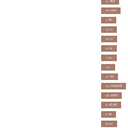
১২ বছর
১ম ডোজ
২ দিন
২০২২
২০২৩
২০২৪
২০৪১
২১০
২২ বার
২৬ ফেব্রুয়ারি
৩৪ হাজার
৪ ওইকেট
৪ বল
৪০৬০