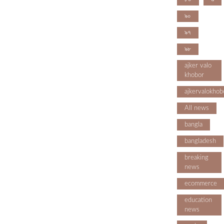
৯০
৯৭
৯৮
ajker valo
khobor
ajkervalokhob
All news
bangla
bangladesh
breaking
news
ecommerce
education
news