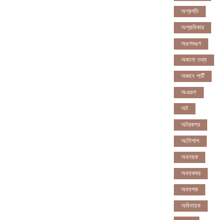
অগ্রগতি
অগ্রাধিকার
অঙগভঙগ
অজানা তথ্য
অজ্ঞান পার্টি
অঞচল
অট
অটরকশর
অটোপাস
অধনয়ক
অধযকষর
অধযপক
অধিনায়ক