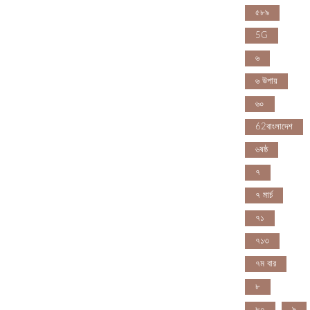
৫৮৯
5G
৬
৬ উপায়
৬০
62বাংলাদেশ
৬ষষ্ঠ
৭
৭ মার্চ
৭১
৭১৩
৭ম বার
৮
৮০
৯