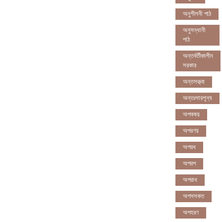
অনুশীলনী পাঠ
অনুসন্ধানী
পাঠ
অন্তর্বর্তীকালীন
সরকার
অন্তসত্ত্বা
অন্তঃসারশূন্য
অপকষয়
অপরণয়
অপরধ
অপরপ
অপরাধ
অপসসকত
অপহরণ