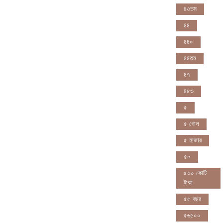
৪৩তম
৪৪
৪৪০
৪৪তম
৪৭
৪৮৩
৫
৫ গোল
৫ হাজার
৫০
৫০০ কোটি
টাকা
৫৫ বছর
৫৬৫০০