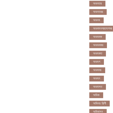
অভনতর
অভনতরর
অভনব
অভবসনপরতযশদর
অভভবক
অভভবকর
অভযকত
অভযগ
অভযদয়
অভযন
অভযসত
অভিক
অভিনয় শিল্পী
অভিবাসন