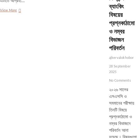
এটাতে আগ্রহী…
ব্যাংকিং
অবশেষে
View More
বিষয়ের
অস্ট্রেলিয়ায়
প্রশ্নকাঠামো
যেতে
রাজি
ও নম্বর
হচ্ছেন
বিভাজন
জো
রুটরা
পরিবর্তন
ajkervalokhobor
28 September
2025
No Comments
২০২৬ সালের
এসএসসি ও
সমমানের পরীক্ষায়
তিনটি বিষয়ে
প্রশ্নকাঠামো ও
নম্বর বিভাজনে
পরিবর্তন আনা
হয়েছে। বিষয়গুলো