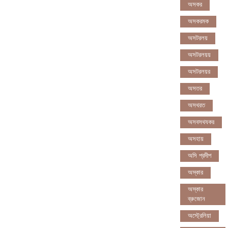
অসকর
অসকরমক
অসটরলয়
অসটরলয়য়
অসটরলয়র
অসতর
অসথরত
অসবসথযকর
অসহায়
অসি প্রদীপ
অস্কার
অস্কার
ব্রুজোন
অস্ট্রেলিয়া