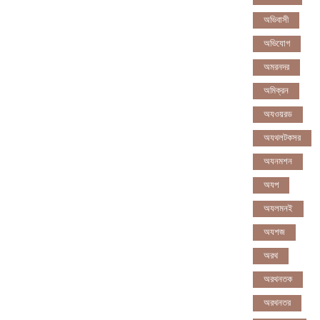
অভিবাসী
অভিযোগ
অমরনদর
অমিক্রন
অযওয়রড
অযথলটকসর
অযনমশন
অযপ
অযলমনই
অযশজ
অরথ
অরথনতক
অরথনতর