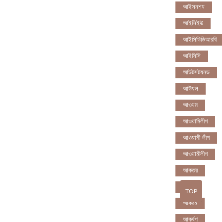
আইসনশয
আইসিইউ
আইসিডিডিআরবি
আইসিসি
আউটসটযনড
আউয়ল
আওয়ম
আওয়ামিলীগ
আওয়ামী লীগ
আওয়ামীলীগ
আকতর
আকব
TOP
আকরম
আকর্ষণ