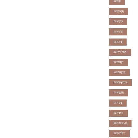
অনক
অনচছদ
অনতক
অনতত
অননয
অনপসথত
অনমদন
অনমদনর
অনমদনহন
অনয়মর
অনযয়
অনরধব
অনরধব১৪
অনলাইন