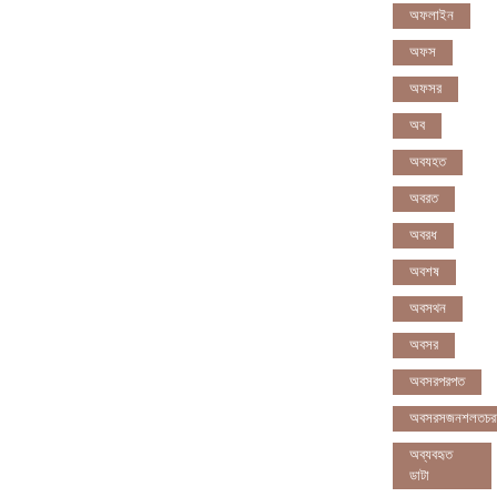
অফলাইন
অফস
অফসর
অব
অবযহত
অবরত
অবরধ
অবশষ
অবসথন
অবসর
অবসরপরপত
অবসরসজনশলতচর
অব্যবহৃত
ডাটা