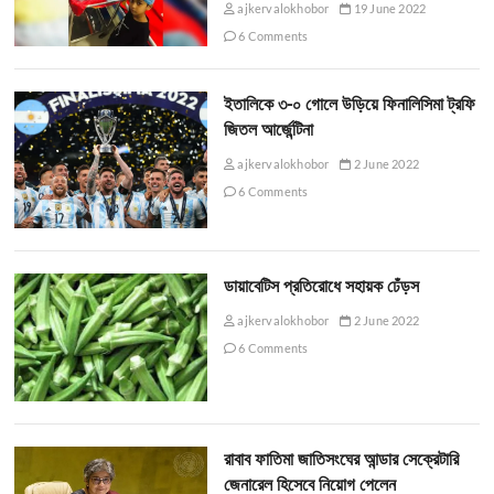
ajkervalokhobor
19 June 2022
6 Comments
ইতালিকে ৩-০ গোলে উড়িয়ে ফিনালিসিমা ট্রফি
জিতল আর্জেন্টিনা
ajkervalokhobor
2 June 2022
6 Comments
ডায়াবেটিস প্রতিরোধে সহায়ক ঢেঁড়স
ajkervalokhobor
2 June 2022
6 Comments
রাবাব ফাতিমা জাতিসংঘের আন্ডার সেক্রেটারি
জেনারেল হিসেবে নিয়োগ পেলেন