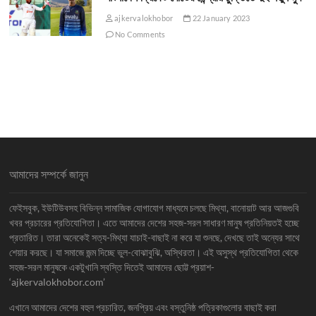
ajkervalokhobor
22 January 2023
No Comments
আমাদের সম্পর্কে জানুন
ফেইসবুক, ইউটিউবসহ বিভিন্ন সামাজিক যোগাযোগ মাধ্যমে চলছে মিথ্যা, বানোয়াট আর আজগুবি
খবর প্রচারের প্রতিযোগিতা। এতে আমাদের দেশের সহজ-সরল সাধারণ মানুষ প্রতিনিয়তই হচ্ছে
প্রতারিত। তারা অনেকেই সত্য-মিথ্যা যাচাই-বাছাই না করে যা শুনছে, দেখছে তাই অন্যের সাথে
শেয়ার করছে। যা সমাজে জন্ম দিচ্ছে ভুল-বোঝাবুঝি, অস্থিরতা। এই অসুস্থ প্রতিযোগিতা থেকে
সহজ-সরল মানুষকে একটুখানি স্বস্তি দিতেই আমাদের ছোট্ট প্রয়াশ-
‘ajkervalokhobor.com’
এখানে আমাদের দেশের বহুল প্রচারিত, জনপ্রিয় এবং বস্তুনিষ্ঠ পত্রিকাগুলোর বাছাই করা