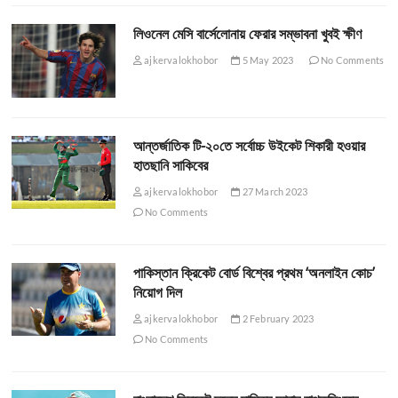
লিওনেল মেসি বার্সেলোনায় ফেরার সম্ভাবনা খুবই ক্ষীণ
ajkervalokhobor
5 May 2023
No Comments
আন্তর্জাতিক টি-২০তে সর্বোচ্চ উইকেট শিকারী হওয়ার
হাতছানি সাকিবের
ajkervalokhobor
27 March 2023
No Comments
পাকিস্তান ক্রিকেট বোর্ড বিশ্বের প্রথম ‘অনলাইন কোচ’
নিয়োগ দিল
ajkervalokhobor
2 February 2023
No Comments