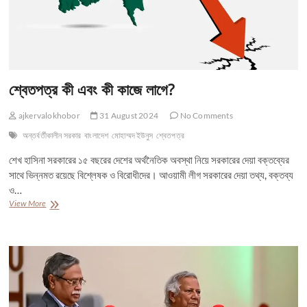
শ্বেতপত্র কী এবং কী কাজে লাগে?
ajkervalokhobor
31 August 2024
No Comments
অন্তর্বর্তীকালীন সরকার
বাংলাদেশ
মোহাম্মদ ইউনুস
শ্বেতপত্র
শেখ হাসিনা সরকারের ১৫ বছরের দেশের অর্থনৈতিক অবস্থা নিয়ে সরকারের দেয়া বক্তব্যের
সাথে ভিন্নমত রয়েছে বিশ্লেষক ও বিরোধীদের। আওয়ামী লীগ সরকারের দেয়া তথ্য, বক্তব্য
ও…
শ্বেতপত্র
View More
কী
এবং
কী
কাজে
লাগে?