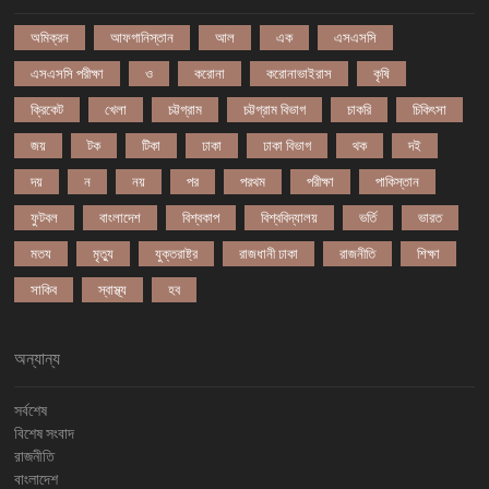
অমিক্রন
আফগানিস্তান
আল
এক
এসএসসি
এসএসসি পরীক্ষা
ও
করোনা
করোনাভাইরাস
কৃষি
ক্রিকেট
খেলা
চট্টগ্রাম
চট্টগ্রাম বিভাগ
চাকরি
চিকিৎসা
জয়
টক
টিকা
ঢাকা
ঢাকা বিভাগ
থক
দই
দয়
ন
নয়
পর
পরথম
পরীক্ষা
পাকিস্তান
ফুটবল
বাংলাদেশ
বিশ্বকাপ
বিশ্ববিদ্যালয়
ভর্তি
ভারত
মতয
মৃত্যু
যুক্তরাষ্ট্র
রাজধানী ঢাকা
রাজনীতি
শিক্ষা
সাকিব
স্বাস্থ্য
হব
অন্যান্য
সর্বশেষ
বিশেষ সংবাদ
রাজনীতি
বাংলাদেশ