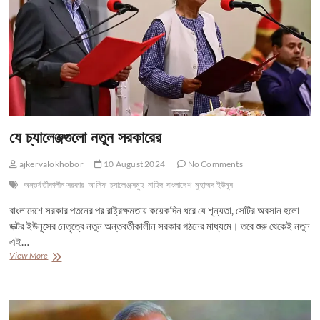
যে চ্যালেঞ্জগুলো নতুন সরকারের
ajkervalokhobor
10 August 2024
No Comments
অন্তর্বর্তীকালীন সরকার
আসিফ
চ্যালেঞ্জসমুহ
নাহিদ
বাংলাদেশ
মুহাম্মদ ইউনূস
বাংলাদেশে সরকার পতনের পর রাষ্ট্রক্ষমতায় কয়েকদিন ধরে যে শূন্যতা, সেটির অবসান হলো
ডক্টর ইউনূসের নেতৃত্বে নতুন অন্তবর্তীকালীন সরকার গঠনের মাধ্যমে। তবে শুরু থেকেই নতুন
এই…
যে
View More
চ্যালেঞ্জগুলো
নতুন
সরকারের