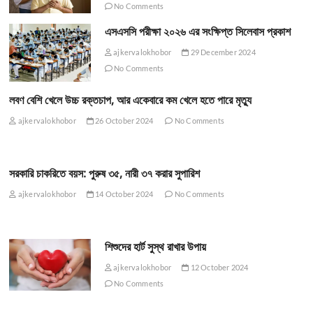
No Comments
এসএসসি পরীক্ষা ২০২৬ এর সংক্ষিপ্ত সিলেবাস প্রকাশ
ajkervalokhobor
29 December 2024
No Comments
লবণ বেশি খেলে উচ্চ রক্তচাপ, আর একেবারে কম খেলে হতে পারে মৃত্যু
ajkervalokhobor
26 October 2024
No Comments
সরকারি চাকরিতে বয়স: পুরুষ ৩৫, নারী ৩৭ করার সুপারিশ
ajkervalokhobor
14 October 2024
No Comments
শিশুদের হার্ট সুস্থ রাখার উপায়
ajkervalokhobor
12 October 2024
No Comments