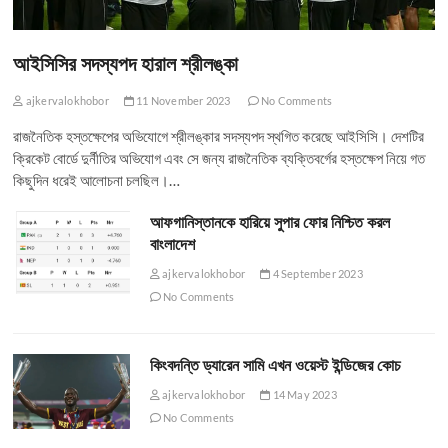
আইসিসির সদস্যপদ হারাল শ্রীলঙ্কা
ajkervalokhobor
11 November 2023
No Comments
রাজনৈতিক হস্তক্ষেপের অভিযোগে শ্রীলঙ্কার সদস্যপদ স্থগিত করেছে আইসিসি। দেশটির
ক্রিকেট বোর্ডে দুর্নীতির অভিযোগ এবং সে জন্য রাজনৈতিক ব্যক্তিবর্গের হস্তক্ষেপ নিয়ে গত
কিছুদিন ধরেই আলোচনা চলছিল।…
আফগানিস্তানকে হারিয়ে সুপার ফোর নিশ্চিত করল
বাংলাদেশ
ajkervalokhobor
4 September 2023
No Comments
কিংবদন্তি ড্যারেন সামি এখন ওয়েস্ট ইন্ডিজের কোচ
ajkervalokhobor
14 May 2023
No Comments