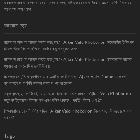
খবরগুলো একসাথে পাওয়া যাবে। সাথে থাকছে সেই খবরের সোর্স লিংক। আমরা আছি- “সত্যের
সাথে, আপনার পাশে”।
আলোচনা সমূহ
রাসেল'স ভাইপার আসলে কতটা ভয়ঙ্কর? - Ajker Valo Khobor
on
অস্ট্রেলীয় চিকিৎসক
নিজের উদ্ভাবিত পদ্ধতিতে যেভাবে ক্যান্সারমুক্ত হলেন
রাসেল'স ভাইপার আসলে কতটা ভয়ঙ্কর? - Ajker Valo Khobor
on
চিকিৎসকের দৃষ্টিতে
ধূমপান ছাড়ার ১০টি যাদুকরী উপায়
চিকিৎসকের দৃষ্টিতে ধূমপান ছাড়ার ১০টি যাদুকরী উপায় - Ajker Valo Khobor
on
পেট
ব্যাথা হলে কখন চিকিৎসকের কাছে যাওয়া প্রয়োজন
স্কুল খুলছে ২৮ তারিখেই, ৪ মে থেকে শনিবারেও চলবে ক্লাস - Ajker Valo Khobor
on
নতুন কারিকুলামে পরীক্ষার নাম এসএসসিই থাকছে। প্রতি পরীক্ষা ৫ ঘণ্টা
শিক্ষাপ্রতিষ্ঠানে ছুটি বৃদ্ধি ৭ দিন - Ajker Valo Khobor
on
তীব্র গরমে কী ধরনের খাবার
খাবেন?
Tags