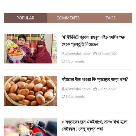
POPULAR
COMMENTS
TAGS
‘খ’ ইউনিটে প্রথম নাহনুল এইচএসসির শুরু
থেকে প্রস্তুতি নিয়েছেন
ajkervalokhobor
28 June 2022
7 Comments
কাঁঠালের বীজ খাওয়া কি স্বাস্থ্যের জন্য ভাল?
ajkervalokhobor
9 June 2022
6 Comments
৩ সন্তানের জন্ম একইসাথে, নামও রাখা হলো
সেইরকম : সেতু-স্বপ্ন-পদ্মা