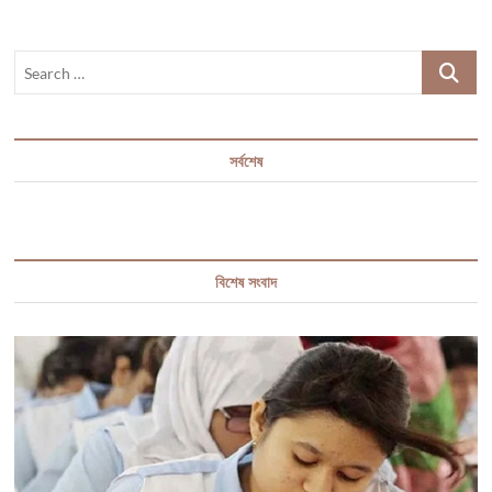
ইউনূসের
হাতেই
Search
…
সর্বশেষ
বিশেষ সংবাদ