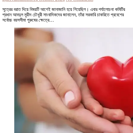
সূত্রের বরাত দিয়ে বিষয়টি আগেই জানাজানি হয়ে গিয়েছিল। এবার পর্যালোচনা কমিটির
প্রধান আবদুল মুয়ীদ চৌধুরী সাংবাদিকদের জানালেন, তাঁরা সরকারি চাকরিতে প্রবেশের
সর্বোচ্চ বয়সসীমা পুরুষের ক্ষেত্রে…