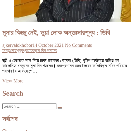
মুসার কিচ্ছু নেই, ভুয়া লোক অন্তঃসারশূন্য : ডিবি
ajkervalokhobor
14 October 2021
No Comments
অন্তঃসারশূন্য
প্রতারক
মুসা বিন শমসের
স্ত্রী ও ছেলেকে সঙ্গে নিয়ে ঢাকা মহানগর গোয়েন্দা (ডিবি) পুলিশ কার্যালয়ে হাজির হন
আলোচিত ধনকুবের মুসা বিন শমসের। জনপ্রশাসন মন্ত্রণালয়ের অতিরিক্ত সচিব পরিচয়ে
প্রতারণার অভিযোগে…
মুসার
View More
কিচ্ছু
নেই,
Search
ভুয়া
লোক
Search
অন্তঃসারশূন্য
…
:
ডিবি
সর্বশেষ