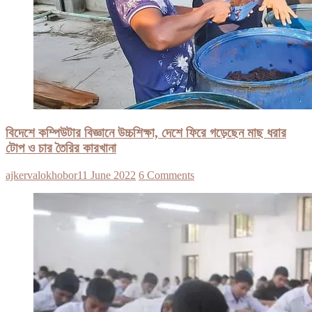
বিদেশে কম্পিউটার বিজ্ঞানে উচ্চশিক্ষা, দেশে ফিরে গড়েছেন মাছ ধরার
টোপ ও চার তৈরির কারখানা
ajkervalokhobor
11 June 2022
6 Comments