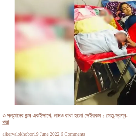
৩ সন্তানের জন্ম একইসাথে, নামও রাখা হলো সেইরকম : সেতু-স্বপ্ন-
পদ্মা
ajkervalokhobor
19 June 2022
6 Comments