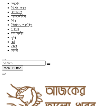
সর্বশেষ
বিশেষ সংবাদ
বাংলাদেশ
আন্তর্জাতিক
শিক্ষা
বিজ্ঞান ও প্রযুক্তি
স্বাস্থ্য
সম্পাদকীয়
কৃষি
ধর্ম
খেলা
চাকরী
Search
…
Menu Button