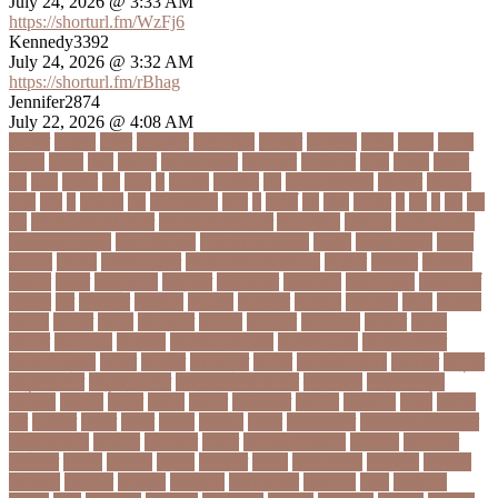
July 24, 2026 @ 3:33 AM
https://shorturl.fm/WzFj6
Kennedy3392
July 24, 2026 @ 3:32 AM
https://shorturl.fm/rBhag
Jennifer2874
July 22, 2026 @ 4:08 AM
১ কোটি
১ ছেলে
১ লাখ
১১ হাজার
১১তম বিয়ে
১২ বছর
১ম ডোজ
২ দিন
২০২২
২০২৩
২০২৪
২০৪১
২১০
২২ বার
২৬ ফেব্রুয়ারি
৩৪ হাজার
৪ ওইকেট
৪ বল
৪০৬০
৪৩তম
৪৪
৪৪০
৪৪তম
৪৭
৪৮৩
৫
৫ গোল
৫ হাজার
৫০
৫০০ কোটি টাকা
৫৫ বছর
৫৬৫০০
৫৮৯
5G
৬
৬ উপায়
৬০
62বাংলাদেশ
৬ষষ্ঠ
৭
৭ মার্চ
৭১
৭১৩
৭ম বার
৮
৮০
৯
৯০
৯৭
৯৮
ajker valo khobor
ajkervalokhobor
All news
bangla
bangladesh
breaking news
ecommerce
education news
evaly
latest news
news
online
portal
russel viper
Thebdreport24com
অকটবর
অকতরম
অকসজন
অক্টোবর
অক্ষত
অগ্নিকাণ্ড
অগ্রগতি
অগ্রাধিকার
অঙগভঙগ
অজানা তথ্য
অজ্ঞান পার্টি
অঞচল
অট
অটরকশর
অটোপাস
অধনয়ক
অধযকষর
অধযপক
অধিনায়ক
অনক
অনচছদ
অনতক
অনতত
অননয
অনপসথত
অনমদন
অনমদনর
অনমদনহন
অনয়মর
অনযয়
অনরধব
অনরধব১৪
অনলাইন
অনলাইন কেনাকাটা
অনলাইন কোচ
অনলাইন বাজার
অনলাইন ব্যবসা
অনশণ
অনষঠত
অনিবন্ধিত
অনিয়ম
অনিয়মিত মাসিক
অনিশ্চিত
অনুমতি
অনুশীলনী পাঠ
অনুসন্ধানী পাঠ
অন্তর্বর্তীকালীন সরকার
অন্তসত্ত্বা
অন্তঃসারশূন্য
অপকষয়
অপরণয়
অপরধ
অপরপ
অপরাধ
অপসসকত
অপহরণ
অফলাইন
অফস
অফসর
অব
অবযহত
অবরত
অবরধ
অবশষ
অবসথন
অবসর
অবসরপরপত
অবসরসজনশলতচরচর
অব্যবহৃত ডাটা
অভনতর
অভনতরর
অভনব
অভবসনপরতযশদর
অভভবক
অভভবকর
অভযকত
অভযগ
অভযদয়
অভযন
অভযসত
অভিক
অভিনয় শিল্পী
অভিবাসন
অভিবাসী
অভিযোগ
অমরনদর
অমিক্রন
অযওয়রড
অযথলটকসর
অযনমশন
অযপ
অযলমনই