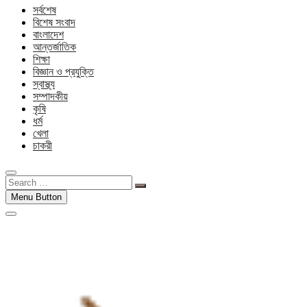
সর্বশেষ
বিশেষ সংবাদ
বাংলাদেশ
আন্তর্জাতিক
শিক্ষা
বিজ্ঞান ও প্রযুক্তি
স্বাস্থ্য
সম্পাদকীয়
কৃষি
ধর্ম
খেলা
চাকরী
Search
…
Menu Button