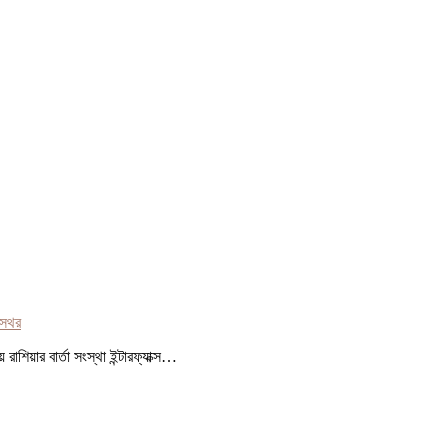
সথর
শিয়ার বার্তা সংস্থা ইন্টারফ্যাক্স…