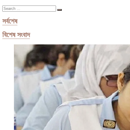
পথে
Search
স্পুতনিক
…
ভি
টিকা:
সর্বশেষ
রাশিয়া
বিশেষ সংবাদ