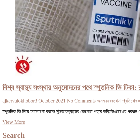
বিশ্ব স্বাস্থ্য সংস্থার অনুমোদনের পথে স্পুতনিক ভি টিকা: 
ajkervalokhobor
3 October 2021
No Comments
অনমদনর
করোনা প্রতিরোধ
ক
স্পুতনিক ভি নিয়ে আলোচনা করতে সুইজারল্যান্ডের জেনেভা শহরে ডব্লিউএইচওর প্রধান তেদরোস 
বিশ্ব
View More
স্বাস্থ্য
সংস্থার
Search
অনুমোদনের