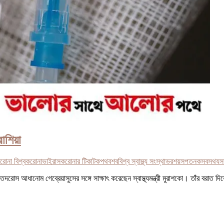
রাশিয়া
রোনা বিশ্ব
করোনাভাইরাস
করোনার টিকা
টক
পথ
বশব
বিশ্ব স্বাস্থ্য সংস্থা
ভ
রশয়
সপতনক
সবসথয
স
আধানোম গেব্রেয়াসুসের সঙ্গে সাক্ষাৎ করেছেন স্বাস্থ্যমন্ত্রী মুরাশকো। তাঁর বরাত দিয়ে রা