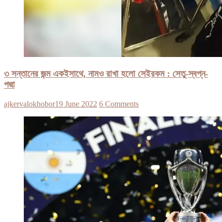
৩ সন্তানের জন্ম একইসাথে, নামও রাখা হলো সেইরকম : সেতু-স্বপ্ন-
পদ্মা
ajkervalokhobor
19 June 2022
6 Comments