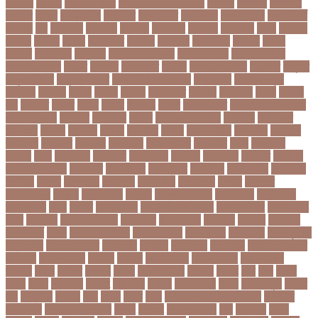
online
portal
russel viper
Thebdreport24com
অকটবর
অকতরম
অকসজন
অক্টোবর
অক্ষত
অগ্নিকাণ্ড
অগ্রগতি
অগ্রাধিকার
অঙগভঙগ
অজানা তথ্য
অজ্ঞান পার্টি
অঞচল
অট
অটরকশর
অটোপাস
অধনয়ক
অধযকষর
অধযপক
অধিনায়ক
অনক
অনচছদ
অনতক
অনতত
অননয
অনপসথত
অনমদন
অনমদনর
অনমদনহন
অনয়মর
অনযয়
অনরধব
অনরধব১৪
অনলাইন
অনলাইন কেনাকাটা
অনলাইন কোচ
অনলাইন বাজার
অনলাইন ব্যবসা
অনশণ
অনষঠত
অনিবন্ধিত
অনিয়ম
অনিয়মিত মাসিক
অনিশ্চিত
অনুমতি
অনুশীলনী পাঠ
অনুসন্ধানী পাঠ
অন্তর্বর্তীকালীন সরকার
অন্তসত্ত্বা
অন্তঃসারশূন্য
অপকষয়
অপরণয়
অপরধ
অপরপ
অপরাধ
অপসসকত
অপহরণ
অফলাইন
অফস
অফসর
অব
অবযহত
অবরত
অবরধ
অবশষ
অবসথন
অবসর
অবসরপরপত
অবসরসজনশলতচরচর
অব্যবহৃত ডাটা
অভনতর
অভনতরর
অভনব
অভবসনপরতযশদর
অভভবক
অভভবকর
অভযকত
অভযগ
অভযদয়
অভযন
অভযসত
অভিক
অভিনয় শিল্পী
অভিবাসন
অভিবাসী
অভিযোগ
অমরনদর
অমিক্রন
অযওয়রড
অযথলটকসর
অযনমশন
অযপ
অযলমনই
অযশজ
অরথ
অরথনতক
অরথনতর
অরথবণজয
অরধকই
অর্থ পাচার
অর্থনীতি
অর্থমন্ত্রী
অর্ধ-বার্ষিক পরীক্ষা
অলআউট
অলরউনডর
অলরাউন্ডার
অলিম্পিক
অলিম্পিয়াড
অলৌকিক
অশালীন
অসকর
অসকরমক
অসটরলয়
অসটরলয়য়
অসটরলয়র
অসতর
অসথরত
অসবসথযকর
অসহায়
অসি প্রদীপ
অস্কার
অস্কার ব্রুজোন
অস্ট্রেলিয়া
অস্ট্রেলিয়া
ক্রিকেট দল
অস্ত্র
অহকর
অহদজজমন
অ্যাটলেটিকো মাদ্রিদ
অ্যাথলেটিকস
অ্যানিমেশন
কিআ
অ্যাশেজ
অ্যাস্ট্রাজেনেকা
আইইউবর
আইএসআই
আইএসর
আইজপ
আইজিপি
আইডিকার্ড
আইন
আইন ও আদালত
আইন ও বিচার
আইনগরনথ
আইনমন্ত্রী
আইনশৃঙ্খলা
আইন্সটাইন
আইপডসপরথম
আইপিএল
আইপিল
আইসনশয
আইসিইউ
আইসিডিডিআরবি
আইসিসি
আউটসটযনড
আউয়ল
আওয়ম
আওয়ামিলীগ
আওয়ামী লীগ
আওয়ামীলীগ
আকতর
আকব
আকরম
আকর্ষণ
আকশ
আকশখনদকর
আকষপ
আকিব
আখ
আগ
আগই
আগন
আগম
আগমকল
আগরহ
আগা খান
আগামী
আগামী বছর
আগুন
আগুনে পুড়া
আগের
দিন
আগ্রাসন
আঙনয়
আছ
আছন
আছর
আজ
আজকে আমার মন ভাল নেই
আজকের
ভালো খবর
আজকের ভালোখবর
আজদ
আজমর
আজাজ পাটেল
আট
আট বছর
আটক