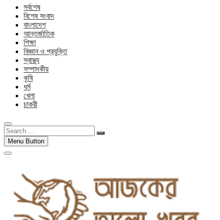
সর্বশেষ
বিশেষ সংবাদ
বাংলাদেশ
আন্তর্জাতিক
শিক্ষা
বিজ্ঞান ও প্রযুক্তি
স্বাস্থ্য
সম্পাদকীয়
কৃষি
ধর্ম
খেলা
চাকরী
Search
…
Menu Button