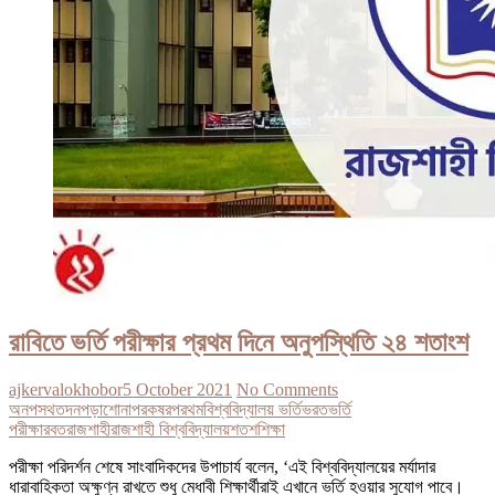
রাবিতে ভর্তি পরীক্ষার প্রথম দিনে অনুপস্থিতি ২৪ শতাংশ
ajkervalokhobor
5 October 2021
No Comments
অনপসথত
দন
পড়াশোনা
পরকষর
পরথম
বিশ্ববিদ্যালয় ভর্তি
ভরত
ভর্তি
পরীক্ষা
রবত
রাজশাহী
রাজশাহী বিশ্ববিদ্যালয়
শতশ
শিক্ষা
পরীক্ষা পরিদর্শন শেষে সাংবাদিকদের উপাচার্য বলেন, ‘এই বিশ্ববিদ্যালয়ের মর্যাদার
ধারাবাহিকতা অক্ষুণ্ন রাখতে শুধু মেধাবী শিক্ষার্থীরাই এখানে ভর্তি হওয়ার সুযোগ পাবে।