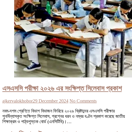
এসএসসি পরীক্ষা ২০২৬ এর সংক্ষিপ্ত সিলেবাস প্রকাশ
ajkervalokhobor
29 December 2024
No Comments
নবম-দশম শ্রেণিতে বিভাগ বিভাজন ফিরিয়ে ২০২৬ খ্রিষ্টাব্দের এসএসসি পরীক্ষার
পুনর্বিন্যাসকৃত সংক্ষিপ্ত সিলেবাস, প্রশ্নের ধরন ও নম্বর বণ্টন প্রকাশ করেছে জাতীয়
শিক্ষাক্রম ও পাঠ্যপুস্তক বোর্ড (এনসিটিবি)।…