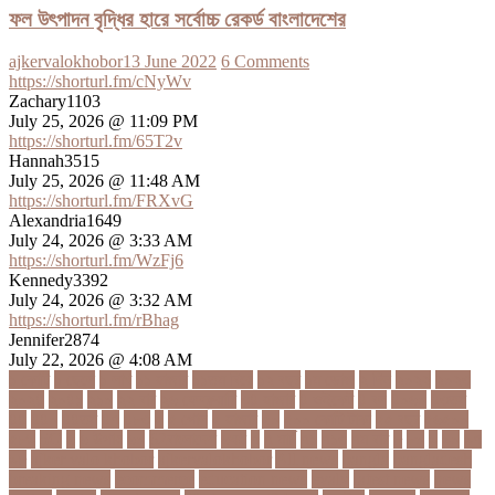
ফল উৎপাদন বৃদ্ধির হারে সর্বোচ্চ রেকর্ড বাংলাদেশের
ajkervalokhobor
13 June 2022
6 Comments
https://shorturl.fm/cNyWv
Zachary1103
July 25, 2026 @ 11:09 PM
https://shorturl.fm/65T2v
Hannah3515
July 25, 2026 @ 11:48 AM
https://shorturl.fm/FRXvG
Alexandria1649
July 24, 2026 @ 3:33 AM
https://shorturl.fm/WzFj6
Kennedy3392
July 24, 2026 @ 3:32 AM
https://shorturl.fm/rBhag
Jennifer2874
July 22, 2026 @ 4:08 AM
১ কোটি
১ ছেলে
১ লাখ
১১ হাজার
১১তম বিয়ে
১২ বছর
১ম ডোজ
২ দিন
২০২২
২০২৩
২০২৪
২০৪১
২১০
২২ বার
২৬ ফেব্রুয়ারি
৩৪ হাজার
৪ ওইকেট
৪ বল
৪০৬০
৪৩তম
৪৪
৪৪০
৪৪তম
৪৭
৪৮৩
৫
৫ গোল
৫ হাজার
৫০
৫০০ কোটি টাকা
৫৫ বছর
৫৬৫০০
৫৮৯
5G
৬
৬ উপায়
৬০
62বাংলাদেশ
৬ষষ্ঠ
৭
৭ মার্চ
৭১
৭১৩
৭ম বার
৮
৮০
৯
৯০
৯৭
৯৮
ajker valo khobor
ajkervalokhobor
All news
bangla
bangladesh
breaking news
ecommerce
education news
evaly
latest news
news