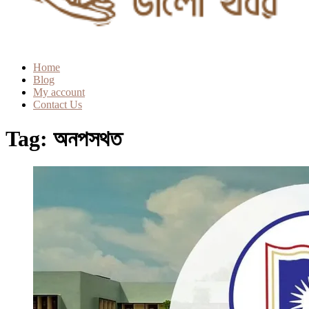
Home
Blog
My account
Contact Us
Tag:
অনপসথত