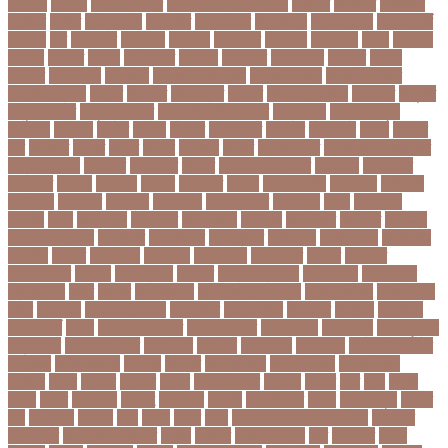
online
portal
russel viper
Thebdreport24com
অকটবর
অকতরম
অকসজন
অক্টোবর
অক্ষত
অগ্নিকাণ্ড
অগ্রগতি
অগ্রাধিকার
অঙগভঙগ
অজানা তথ্য
অজ্ঞান পার্টি
অঞচল
অট
অটরকশর
অটোপাস
অধনয়ক
অধযকষর
অধযপক
অধিনায়ক
অনক
অনচছদ
অনতক
অনতত
অননয
অনপসথত
অনমদন
অনমদনর
অনমদনহন
অনয়মর
অনযয়
অনরধব
অনরধব১৪
অনলাইন
অনলাইন কেনাকাটা
অনলাইন কোচ
অনলাইন বাজার
অনলাইন ব্যবসা
অনশণ
অনষঠত
অনিবন্ধিত
অনিয়ম
অনিয়মিত মাসিক
অনিশ্চিত
অনুমতি
অনুশীলনী পাঠ
অনুসন্ধানী পাঠ
অন্তর্বর্তীকালীন সরকার
অন্তসত্ত্বা
অন্তঃসারশূন্য
অপকষয়
অপরণয়
অপরধ
অপরপ
অপরাধ
অপসসকত
অপহরণ
অফলাইন
অফস
অফসর
অব
অবযহত
অবরত
অবরধ
অবশষ
অবসথন
অবসর
অবসরপরপত
অবসরসজনশলতচরচর
অব্যবহৃত ডাটা
অভনতর
অভনতরর
অভনব
অভবসনপরতযশদর
অভভবক
অভভবকর
অভযকত
অভযগ
অভযদয়
অভযন
অভযসত
অভিক
অভিনয় শিল্পী
অভিবাসন
অভিবাসী
অভিযোগ
অমরনদর
অমিক্রন
অযওয়রড
অযথলটকসর
অযনমশন
অযপ
অযলমনই
অযশজ
অরথ
অরথনতক
অরথনতর
অরথবণজয
অরধকই
অর্থ পাচার
অর্থনীতি
অর্থমন্ত্রী
অর্ধ-বার্ষিক পরীক্ষা
অলআউট
অলরউনডর
অলরাউন্ডার
অলিম্পিক
অলিম্পিয়াড
অলৌকিক
অশালীন
অসকর
অসকরমক
অসটরলয়
অসটরলয়য়
অসটরলয়র
অসতর
অসথরত
অসবসথযকর
অসহায়
অসি প্রদীপ
অস্কার
অস্কার ব্রুজোন
অস্ট্রেলিয়া
অস্ট্রেলিয়া
ক্রিকেট দল
অস্ত্র
অহকর
অহদজজমন
অ্যাটলেটিকো মাদ্রিদ
অ্যাথলেটিকস
অ্যানিমেশন
কিআ
অ্যাশেজ
অ্যাস্ট্রাজেনেকা
আইইউবর
আইএসআই
আইএসর
আইজপ
আইজিপি
আইডিকার্ড
আইন
আইন ও আদালত
আইন ও বিচার
আইনগরনথ
আইনমন্ত্রী
আইনশৃঙ্খলা
আইন্সটাইন
আইপডসপরথম
আইপিএল
আইপিল
আইসনশয
আইসিইউ
আইসিডিডিআরবি
আইসিসি
আউটসটযনড
আউয়ল
আওয়ম
আওয়ামিলীগ
আওয়ামী লীগ
আওয়ামীলীগ
আকতর
আকব
আকরম
আকর্ষণ
আকশ
আকশখনদকর
আকষপ
আকিব
আখ
আগ
আগই
আগন
আগম
আগমকল
আগরহ
আগা খান
আগামী
আগামী বছর
আগুন
আগুনে পুড়া
আগের
দিন
আগ্রাসন
আঙনয়
আছ
আছন
আছর
আজ
আজকে আমার মন ভাল নেই
আজকের
ভালো খবর
আজকের ভালোখবর
আজদ
আজমর
আজাজ পাটেল
আট
আট বছর
আটক