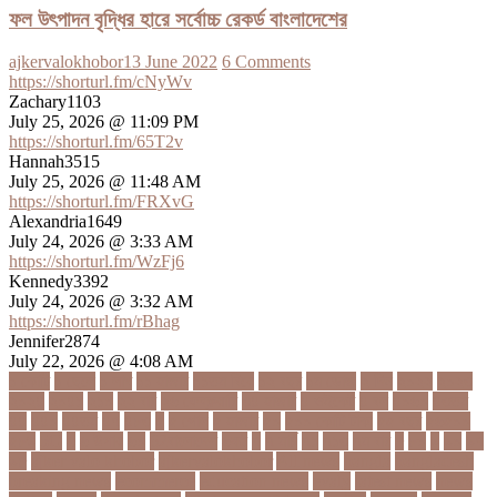
ফল উৎপাদন বৃদ্ধির হারে সর্বোচ্চ রেকর্ড বাংলাদেশের
ajkervalokhobor
13 June 2022
6 Comments
https://shorturl.fm/cNyWv
Zachary1103
July 25, 2026 @ 11:09 PM
https://shorturl.fm/65T2v
Hannah3515
July 25, 2026 @ 11:48 AM
https://shorturl.fm/FRXvG
Alexandria1649
July 24, 2026 @ 3:33 AM
https://shorturl.fm/WzFj6
Kennedy3392
July 24, 2026 @ 3:32 AM
https://shorturl.fm/rBhag
Jennifer2874
July 22, 2026 @ 4:08 AM
১ কোটি
১ ছেলে
১ লাখ
১১ হাজার
১১তম বিয়ে
১২ বছর
১ম ডোজ
২ দিন
২০২২
২০২৩
২০২৪
২০৪১
২১০
২২ বার
২৬ ফেব্রুয়ারি
৩৪ হাজার
৪ ওইকেট
৪ বল
৪০৬০
৪৩তম
৪৪
৪৪০
৪৪তম
৪৭
৪৮৩
৫
৫ গোল
৫ হাজার
৫০
৫০০ কোটি টাকা
৫৫ বছর
৫৬৫০০
৫৮৯
5G
৬
৬ উপায়
৬০
62বাংলাদেশ
৬ষষ্ঠ
৭
৭ মার্চ
৭১
৭১৩
৭ম বার
৮
৮০
৯
৯০
৯৭
৯৮
ajker valo khobor
ajkervalokhobor
All news
bangla
bangladesh
breaking news
ecommerce
education news
evaly
latest news
news