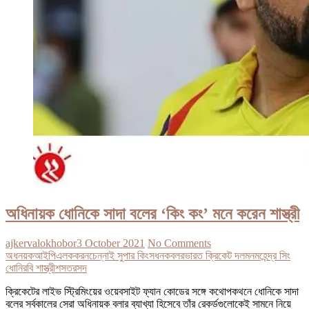
অধিনায়ক ধোনিকে সাদা বলের ‘কিং কং’ মনে করেন শাস্ত্রী
ajkervalokhobor
3 October 2021
No Comments
অধনয়ক
আইপিএল
ক
করন
চেন্নাই সুপার কিংস
ধনক
বলর
ভারত ক্রিকেট দল
মন
মহেন্দ্র সিং
ধোনি
রবি শাস্ত্রী
শসতর
সদ
ক্রিকেটের লাইভ স্ট্রিমিংয়ের ওয়েবসাইট ফ্যান কোডের সঙ্গে কথোপকথনে ধোনিকে সাদা
বলের সর্বকালের সেরা অধিনায়ক বলার ব্যাখ্যা হিসেবে তাঁর রেকর্ডগুলোকেই সামনে নিয়ে