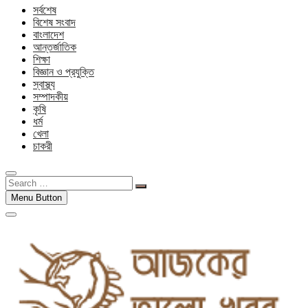
সর্বশেষ
বিশেষ সংবাদ
বাংলাদেশ
আন্তর্জাতিক
শিক্ষা
বিজ্ঞান ও প্রযুক্তি
স্বাস্থ্য
সম্পাদকীয়
কৃষি
ধর্ম
খেলা
চাকরী
Search
…
Menu Button