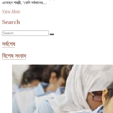
এসেছেন শাস্ত্রী, ‘ধোনি সর্বকালের…
অধিনায়ক
View More
ধোনিকে
সাদা
Search
বলের
‘কিং
Search
কং’
…
মনে
করেন
সর্বশেষ
শাস্ত্রী
বিশেষ সংবাদ