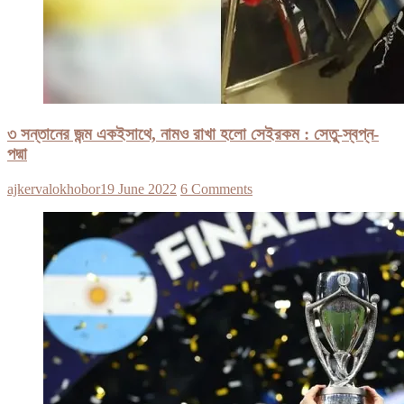
৩ সন্তানের জন্ম একইসাথে, নামও রাখা হলো সেইরকম : সেতু-স্বপ্ন-
পদ্মা
ajkervalokhobor
19 June 2022
6 Comments