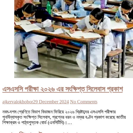
এসএসসি পরীক্ষা ২০২৬ এর সংক্ষিপ্ত সিলেবাস প্রকাশ
ajkervalokhobor
29 December 2024
No Comments
নবম-দশম শ্রেণিতে বিভাগ বিভাজন ফিরিয়ে ২০২৬ খ্রিষ্টাব্দের এসএসসি পরীক্ষার
পুনর্বিন্যাসকৃত সংক্ষিপ্ত সিলেবাস, প্রশ্নের ধরন ও নম্বর বণ্টন প্রকাশ করেছে জাতীয়
শিক্ষাক্রম ও পাঠ্যপুস্তক বোর্ড (এনসিটিবি)।…