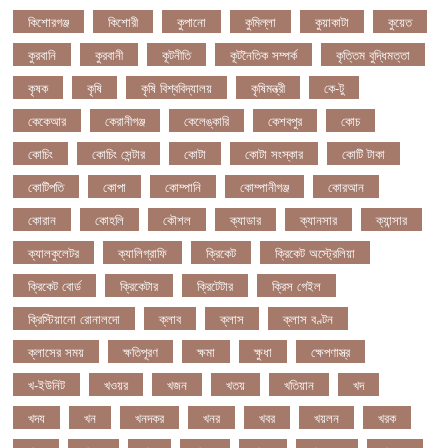
কিশোরগঞ্জ
কিশোরী
কুপানো
কুমিল্লা
কুয়াকাটা
কুয়েত
কুরবানি
কুরবানী
কূটনীতি
কূটনৈতিক সম্পর্ক
কৃত্তিম বুদ্ধিমত্তা
কৃষক
কৃষি
কৃষি বিশ্ববিদ্যালয়
কৃষিমন্ত্রী
কে-টু
কেকেআর
কেরানীগঞ্জ
কেলেঙ্কারি
কেশবপুর
কোচ
কোচিং
কোচিং সেন্টার
কোটা
কোটা সংস্কার
কোটি টাকা
কোটিপতি
কোপা
কোম্পানি
কোম্পানীগঞ্জ
কোরআন
কোরান
কোহলি
কৌশল
ক্যাডার
ক্যানসার
ক্যান্সার
ক্যালকুলেটর
ক্যালিগ্রাফি
ক্রিকেট
ক্রিকেট অস্ট্রেলিয়া
ক্রিকেট বোর্ড
ক্রিকেটার
ক্রিটেটার
ক্রিস গেইল
ক্রিস্টিয়ানো রোনালদো
ক্লাব
ক্লাস
ক্লাস বণ্টন
ক্লাসের সময়
ক্ষতিপূরণ
ক্ষমা
ক্ষুধা
ক্ষেপণাস্ত্র
খ-ইউনিট
খওয়র
খজন
খতয়
খতিয়ান
খদ
খদয
খন
খনদকর
খনর
খবর
খয়লন
খরক