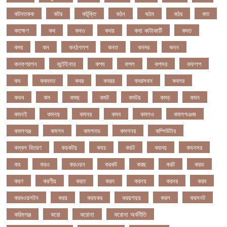
কটনতকক
কটর
কটূক্তি
কঠন
কঠম
কঠর
কত
কতক্ষণ
কথ
কথও
কথয়
কথা কাটাকাটি
কদত
কদর
কন
কনঠশলপ
কনত
কনদর
কনন
কনফগরশন
কন্টেইনার
কপয
কপল
কপসর
কফশপ
কব
কবদনত
কবর
কবরর
কবরসথন
কবলর
কভব
কম
কমছ
কমট
কমটর
কমড়
কমন
কমনই
কমনয়
কমনর
কমব
কমলও
কমলগঞজ
কমলগঞ্জ
কমশন
কমশনড
কমশনর
কম্পিউটার
কম্বল বিতরণ
কয়কটয়
কযচ
কয়ট
কয়দয়
কযনসর
কর
করও
করওয়ন
করকট
করছ
করট
করড
করণ
করণীয়
করত
করন
করনয়
করনর
করব
করবওয়লটন
করয়
করযকর
করয়শয়য়
করল
করসনট
করিমগঞ্জ
করো
করোনা
করোনা অর্থনীতি