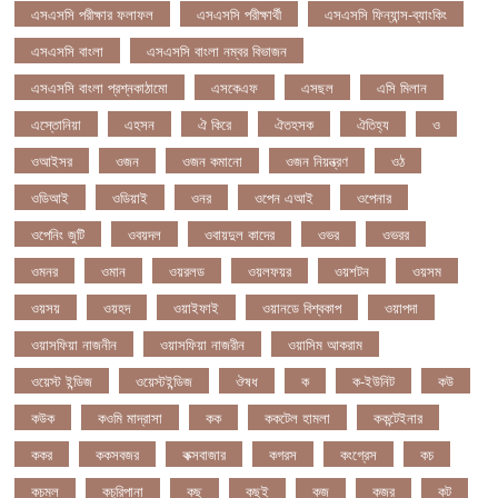
এসএসসি পরীক্ষার ফলাফল
এসএসসি পরীক্ষার্থী
এসএসসি ফিন্যান্স-ব্যাংকিং
এসএসসি বাংলা
এসএসসি বাংলা নম্বর বিভাজন
এসএসসি বাংলা প্রশ্নকাঠামো
এসকেএফ
এসছল
এসি মিলান
এস্তোনিয়া
এহসন
ঐ কিরে
ঐতহসক
ঐতিহ্য
ও
ওআইসর
ওজন
ওজন কমানো
ওজন নিয়ন্ত্রণ
ওঠ
ওডিআই
ওডিয়াই
ওনর
ওপেন এআই
ওপেনার
ওপেনিং জুটি
ওবয়দল
ওবায়দুল কাদের
ওভর
ওভরর
ওমনর
ওমান
ওয়রলড
ওয়লফয়র
ওয়শটন
ওয়সম
ওয়সয়
ওয়হদ
ওয়াইফাই
ওয়ানডে বিশ্বকাপ
ওয়াপদা
ওয়াসফিয়া নাজনীন
ওয়াসফিয়া নাজরীন
ওয়াসিম আকরাম
ওয়েস্ট ইন্ডিজ
ওয়েস্টইন্ডিজ
ঔষধ
ক
ক-ইউনিট
কউ
কউক
কওমি মাদ্রাসা
কক
ককটেল হামলা
ককন্টেইনার
ককর
ককসবজর
কক্সবাজার
কগরস
কংগ্রেস
কচ
কচমল
কচুরিপানা
কছ
কছই
কজ
কজর
কট