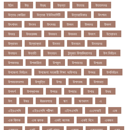
উঠন
উড়
উড়ছ
উড়ন্ত
উততর
উততলনর
উত্তর কোরিয়া
উত্তরা ইউনিভার্সিটি
উত্তরাধিকার
উৎপদন
উৎপাদন
উৎসব
উৎসবর
উদদন
উদদনর
উদদশ
উদধর
উদধরকজ
উদবধন
উদভবন
উদযগ
উদ্বোধন
উদ্ভাবন
উদ্যোক্তা
উননত
উননয়ন
উননয়নর
উনমচন
উন্নতি
উন্নয়ন
উন্মুক্ত বিশ্ববিদ্যালয়
উপ নির্বাচন
উপকনদর
উপকারিতা
উপকূল
উপখযনর
উপচরয
উপজেলা নির্বাচন
উপজেলা সহকারী শিক্ষা অফিসার
উপধর
উপনির্বাচন
উপবযবসথপন
উপবৃত্তি
উপর
উপলকষ
উপসথত
উপসর্গ
উপস্থাপক
উপহর
উপহার
উপায়
উভয়
উল
উষর
ঊরধবগতর
ঋণ
ঋণখলপ
এ
এইচএসসি
এইচএসসি পরীক্ষা
এইসএসসি
এএসআই
এক
এক ক্লিক
এক ঝলক
একই কলেজ
একই দিনে
একজন
একজনর
একট
একটু থামুন
একদল
একননবরত
একর