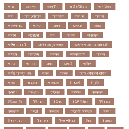
আরহ
আরোগ্য
আর্জেন্টিনা
আর্মি স্টেডিয়াম
আর্ল মিলার
আল
আল কোরআন
আলআধর
আলগক
আলগর
আলঙগন২১
আলচন
আলপন
আলবনয়
আলম
আলাদা
আলোচনা
আশ
আশপশ
আশরাফুল
আশিয়ান বাছাই
আশেক মাহমুদ কলেজ
আসকে আমার মন ভাল নেই
আসতন
আসতনয়
আসনন
আসনবিন্যাস
আসবন
আসম
আসমর
আসর
আসামি
আসিফ
আসীর আনজুম খান
আহত
আহবন
আহম মোস্তফা কামাল
আহমদ
আহমদর
আহসনক
ই কমার্স
ই-বন্ডিং
ই-ম্যাপ
ইউএনও
ইউক্রেন
ইউটিউব
ইউনভরস
ইউনভরসটর
ইউনয়ন
ইউপত
ইউপি নির্বাচন
ইউরপয়ন
ইউরেনাস
ইউরো
ইউরোপ
ইউরোপীয় ইউনিয়ন
ইউসপ
ইকবাল হোসেন
ইকমরসর
ইগল পরিবহন
ইচছ
ইঞজন