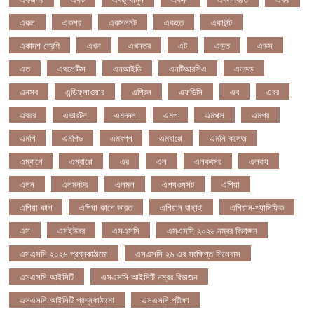
একল
একশর
একসলনট
একহত
একাউন্ট
একাদশ শ্রেণি
এখন
এখনতর
এট
এড়ত
এডস
এত
এথলেটিক্স
এনআইডি
এনটিআরসিএ
এনডড
এনসব
এন্ডিফ্লাওয়ার
এপ্রিল
এফডিসি
এব
এবর
এবরর
এভারটন
এমদদল
এমপ
এমপক্স
এমপর
এমপি
এমপিও
এমবপপ
এমবাপ্পে
এমসি কলেজ
এম্বাপে
এম্বাপ্পে
এর
এল
এলকবসর
এলকয়
এলন
এলমনটর
এলমল
এশযওযসট
এশিয়া
এশিয়া কাপ
এশিয়া কাপে ভারত
এশিয়ান বাছাই
এশিয়ান-প্যাসিফিক
এস
এসইউবর
এসএসসি
এসএসসি ২০২৬ নম্বর বিভাজন
এসএসসি ২০২৬ প্রশ্নকাঠামো
এসএসসি ২৬ এর সংক্ষিপ্ত সিলেবাস
এসএসসি আইসিটি
এসএসসি আইসিটি নম্বর বিভাজন
এসএসসি আইসিটি প্রশ্নকাঠামো
এসএসসি পরীক্ষা