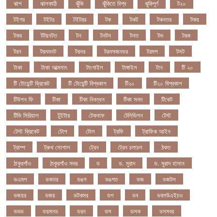
ঝাপ
ঝালকাঠি
ঝুঁকি
ঝুঁকিতে বিশ্ব
ঝুকিপূর্ণ
ট২০
টইগর
টইটর
টইটরর
টক
টকট
টকনতর
টকয়
টকর
টটয়নটত
টন
টনটন
টনত
টভ
টরক
টরন
টরনমনট
টরনর
টরনসজনডর
টরমপ
টসট
টাকা
টাকা আত্মসাৎ
টাংগাইল
টাঙ্গাইল
টান
টি ২০
টি টোয়েন্টি ক্রিকেট
টি টোয়েন্টি বিশ্বকাপ
টি২০
টি২০ বিশ্বকাপ
টিউশন ফি
টিকা
টিকা নিবন্ধন
টিকা সনদ
টিকেট
টিভি সিরিয়াল
টুইটার
টেকনাফ
টেলিভিশন
টেস্ট
টেস্ট ক্রিকেট
টোপ
টোল
ট্রফি
ট্রাফিক আইন
ট্রাম্প
ট্রুথ সোশাল
ট্রেন
ট্রেন চলাচল
ঠকত
ঠাকুরগাঁও
ঠাকুরগাঁও সদর
ড
ড. মুরাদ
ড. মুরাদ হাসান
ডএমপ
ডকতর
ডঙগ
ডঙগত
ডজ
ডজটল
ডজয়র
ডজর
ডটকমর
ডপ
ডব
ডবলউএইচও
ডভড
ডয়মনড
ডরন
ডস
ডসক
ডসমবর