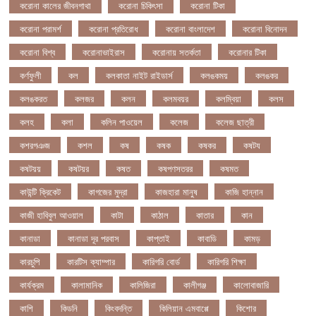
করোনা কালের জীবনগাথা
করোনা চিকিৎসা
করোনা টিকা
করোনা পরামর্শ
করোনা প্রতিরোধ
করোনা বাংলাদেশ
করোনা বিনোদন
করোনা বিশ্ব
করোনাভাইরাস
করোনায় সতর্কতা
করোনার টিকা
কর্ণফুলী
কল
কলকাতা নাইট রাইডার্স
কলঙকময়
কলঙকর
কলঙকরত
কলজর
কলন
কলমবয়র
কলম্বিয়া
কলস
কলহ
কলা
কলিন পাওয়েল
কলেজ
কলেজ ছাত্রী
কশরগঞজ
কশল
কষ
কষক
কষকর
কষটয
কষটয়য়
কষটয়র
কষত
কষপণসতরর
কষমত
কাউন্টি ক্রিকেট
কাগজের মুদ্রা
কাজহারা মানুষ
কাজি হান্নান
কাজী হাবিবুল আওয়াল
কাটা
কাঠাল
কাতার
কান
কানাডা
কানাডা দূর পরবাস
কাপ্তাই
কাবাডি
কামড়
কারচুপি
কারটিস ক্যাম্পার
কারিগরি বোর্ড
কারিগরি শিক্ষা
কার্যক্রম
কালামানিক
কালিজিরা
কালীগঞ্জ
কালোবাজারি
কাশি
কিডনি
কিংবদন্তি
কিলিয়ান এমবাপ্পে
কিশোর