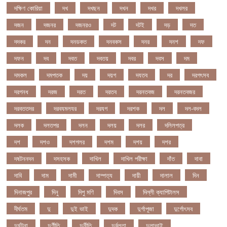
দক্ষিণ কোরিয়া
দখ
দখছন
দখন
দখর
দখলর
দজন
দজনর
দজনরও
দট
দটই
দড়
দত
দদকর
দন
দনডকত
দনবকস
দনর
দনশ
দফ
দফন
দব
দবত
দবতয়
দবর
দবস
দম
দমকল
দমপতক
দয়
দয়গ
দযতব
দর
দরগৎসব
দরগনধ
দরজ
দরত
দরতব
দরনতবজ
দরনতবজর
দরবততদর
দরবযমলযর
দরযগ
দরশক
দল
দল-বদল
দলক
দলতপর
দলন
দলয়
দলর
দলিলপত্র
দশ
দশও
দশগলর
দশম
দশয়
দশর
দষটননদন
দসহসক
দাখিল
দাখিল পরীক্ষা
দাঁত
দাবা
দাবি
দাম
দামী
দাম্পত্য
দায়ী
দালাল
দিন
দিনাজপুর
দিনু
দিপু মণি
দিবস
দিল্লী ক্যাপিটালস
দীর্ঘতম
দু
দুই ভাই
দুদক
দুর্গাপূজা
দুর্গোৎসব
দুর্ঘটনা
দুর্ণীতি
দুর্নীতি
দুর্বলতা
দুলাভাই