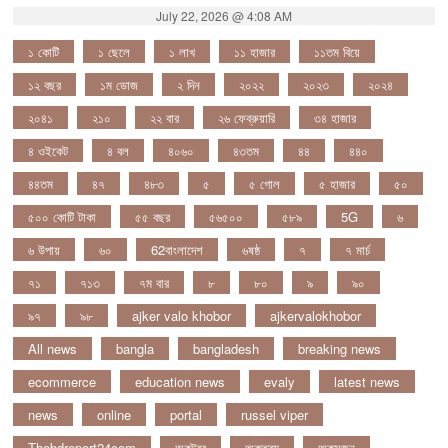
July 22, 2026 @ 4:08 AM
১ কোটি
১ ছেলে
১ লাখ
১১ হাজার
১১তম বিয়ে
১২ বছর
১ম ডোজ
২ দিন
২০২২
২০২৩
২০২৪
২০৪১
২১০
২২ বার
২৬ ফেব্রুয়ারি
৩৪ হাজার
৪ ওইকেট
৪ বল
৪০৬০
৪৩তম
৪৪
৪৪০
৪৪তম
৪৭
৪৮৩
৫
৫ গোল
৫ হাজার
৫০
৫০০ কোটি টাকা
৫৫ বছর
৫৬৫০০
৫৮৯
5G
৬
৬ উপায়
৬০
62বাংলাদেশ
৬ষষ্ঠ
৭
৭ মার্চ
৭১
৭১৩
৭ম বার
৮
৮০
৯
৯০
৯৭
৯৮
ajker valo khobor
ajkervalokhobor
All news
bangla
bangladesh
breaking news
ecommerce
education news
evaly
latest news
news
online
portal
russel viper
Thebdreport24com
অকটবর
অকতরম
অকসজন