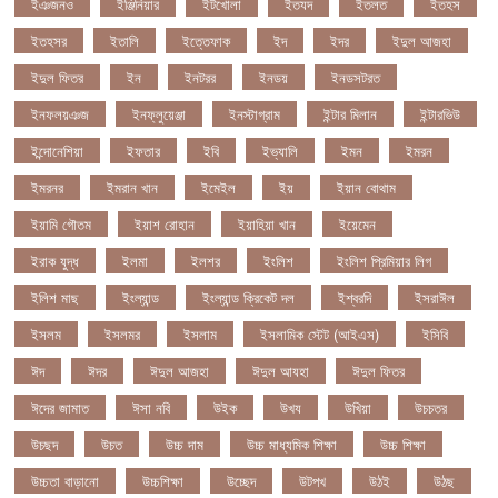
ইঞজনও
ইঞ্জিনিয়ার
ইটখোলা
ইতযদ
ইতলত
ইতহস
ইতহসর
ইতালি
ইত্তেফাক
ইদ
ইদর
ইদুল আজহা
ইদুল ফিতর
ইন
ইনটরর
ইনডয়
ইনডসটরত
ইনফলয়ঞজ
ইনফ্লুয়েঞ্জা
ইনস্টাগ্রাম
ইন্টার মিলান
ইন্টারভিউ
ইন্দোনেশিয়া
ইফতার
ইবি
ইভ্যালি
ইমন
ইমরন
ইমরনর
ইমরান খান
ইমেইল
ইয়
ইয়ান বোথাম
ইয়ামি গৌতম
ইয়াশ রোহান
ইয়াহিয়া খান
ইয়েমেন
ইরাক যুদ্ধ
ইলমা
ইলশর
ইংলিশ
ইংলিশ প্রিমিয়ার লিগ
ইলিশ মাছ
ইংল্যান্ড
ইংল্যান্ড ক্রিকেট দল
ইশ্বরদি
ইসরাঈল
ইসলম
ইসলমর
ইসলাম
ইসলামিক স্টেট (আইএস)
ইসিবি
ঈদ
ঈদর
ঈদুল আজহা
ঈদুল আযহা
ঈদুল ফিতর
ঈদের জামাত
ঈসা নবি
উইক
উখয
উখিয়া
উচচতর
উচছদ
উচত
উচ্চ দাম
উচ্চ মাধ্যমিক শিক্ষা
উচ্চ শিক্ষা
উচ্চতা বাড়ানো
উচ্চশিক্ষা
উচ্ছেদ
উটপখ
উঠই
উঠছ