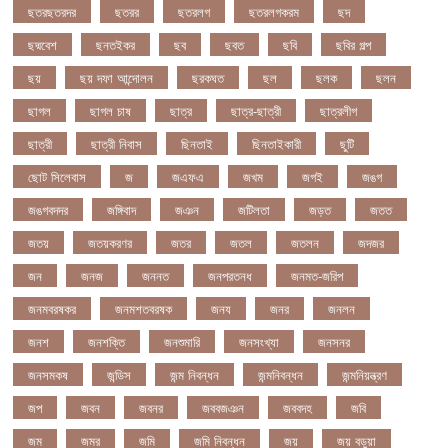
ছতরছতরদর
ছতরর
ছতরলগ
ছতরলগকরম
ছদ
ছদ্মবেশ
ছনতইকর
ছব
ছবত
ছবি
ছবির গল্প
ছয়
ছয় দফা আন্দোলন
ছরকঘত
ছল
ছলক
ছলন
ছাগল
ছাগল চাষ
ছাত্র
ছাত্র-ছাত্রী
ছাত্রলীগ
ছাত্রী
ছাত্রী নিবাস
ছিনতাই
ছিনতাইকারী
ছুটি
ছোট সিলেবাস
জ
জএফএ
জখম
জগই
জঙগ
জঙগবদদর
জঙ্গিবাদ
জঞন
জটিলতা
জড়ত
জতত
জতয়
জতয়করণর
জতর
জতল
জতলন
জদজর
জন
জনজ
জননত
জনপরতনধ
জনমত-জরিপ
জনমবরষকর
জনমশতবরষক
জনয
জনর
জনলন
জনশ
জনশক্তি
জনশুমারি
জনসংখ্যা
জনসনর
জনসমকষ
জন্ডিস
জন্ম নিবন্ধন
জন্মনিবন্ধন
জন্মনিয়ন্ত্রণ
জপ
জবন
জবনর
জববজঞন
জববদহ
জবি
জম
জমর
জমি
জমি নিবন্ধন
জয়
জয় বড়ুয়া