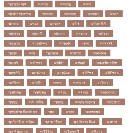
অব্যবহৃত ডাটা
অভনতর
অভনতরর
অভনব
অভবসনপরতযশদর
অভভবক
অভভবকর
অভযকত
অভযগ
অভযদয়
অভযন
অভযসত
অভিক
অভিনয় শিল্পী
অভিবাসন
অভিবাসী
অভিযোগ
অমরনদর
অমিক্রন
অযওয়রড
অযথলটকসর
অযনমশন
অযপ
অযলমনই
অযশজ
অরথ
অরথনতক
অরথনতর
অরথবণজয
অরধকই
অর্থ পাচার
অর্থনীতি
অর্থমন্ত্রী
অর্ধ-বার্ষিক পরীক্ষা
অলআউট
অলরউনডর
অলরাউন্ডার
অলিম্পিক
অলিম্পিয়াড
অলৌকিক
অশালীন
অসকর
অসকরমক
অসটরলয়
অসটরলয়য়
অসটরলয়র
অসতর
অসথরত
অসবসথযকর
অসহায়
অসি প্রদীপ
অস্কার
অস্কার ব্রুজোন
অস্ট্রেলিয়া
অস্ট্রেলিয়া ক্রিকেট দল
অস্ত্র
অহকর
অহদজজমন
অ্যাটলেটিকো মাদ্রিদ
অ্যাথলেটিকস
অ্যানিমেশন কিআ
অ্যাশেজ
অ্যাস্ট্রাজেনেকা
আইইউবর
আইএসআই
আইএসর