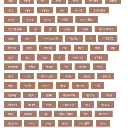
খরচ
খরচর
খল
খলছ
খলদ
খলনয়ক
খলয়ড়
খলর
খলল
খললও
খশ
খাওয়া
খাগড়াছড়ি
খাজনা
খাবার
খামার
খারিজ
খালেদ জিয়া
খালেদা জিয়া
খুন
খুনি
খুলছে
খুলনা
খুলনা বিভাগ
খেলা
খোলা
খোলার তারিখ
খ্রিস্টান
গ
গ ইউনিট
গইলক
গগল
গঙ্গাচড়া
গছ
গছন
গছর
গড়
গড়ই
গড়য়
গড়র
গণ
গণতনতর
গণশিক্ষা
গণহত্যা
গণিত
গতরস
গন
গনধক
গনর
গনস
গপন
গপলগঞজ
গবষক
গবেষক
গবেষণা
গভর
গভর্নর
গয়নদ
গয়ব
গযলরর
গরট
গরডনর
গরতব
গরনথ
গরনথমলয়
গরপতর
গরপর
গরফতর
গরফথ
গরভ
গরভধরণর
গরম
গরযনড
গরহ
গরহকর
গরু
গরুর গোসত
গল
গলগলত
গলডকপ
গলত
গলন
গলপ
গলপসটট
গলল