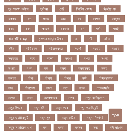
দূর পরবাস কবিতা
দূর্ঘটনা
দেরি
দ্বিতীয় ডোজ
দ্বিতীয় পর্ব
ধককয়
ধন
ধনক
ধনড
ধর
ধরগত
ধরছয়র
ধরত
ধরন
ধরষণ
ধরষণর
ধর্ম
ধর্ষণ
ধলই
ধান কাঁটার যন্ত্র
ধুমপান ছাড়ার উপায়
ন
নই
নইন
নঈম
নউইয়রক
নউজলযনড
নওগাঁ
নওয়য়
নওয়র
নকডবত
নকর
নকলা
নকশা
নখজ
নগদর
নগরর
নগল
নজ
নজক
নজমলসহ
নজর
নজরল
নটক
নটকয়
নটকর
নটট
নটযকরমশল
নটর
নটরডেম
নটশ
নত
নতক
নতকরমরই
নতদর
নতন
নতযপণযর
নতর
নতুন কারিকুলাম
নতুন ফিচার
নতুন বই
নতুন বছর
নতুন ভ্যারিয়েন্ট
TOP
নতুন ভ্যারিয়্যান্ট
নতুন মুখ
নতুন রুটিন
নতুন শিক্ষাবর্ষ
নতুন সামাজিক এপ
নদ
নদত
নদনদ
নদর
নদী ভাংগন