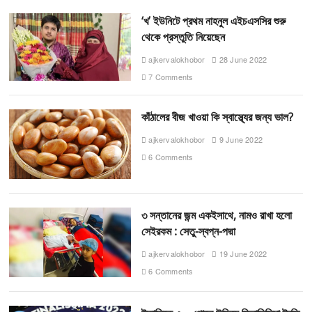
‘খ’ ইউনিটে প্রথম নাহনুল এইচএসসির শুরু
থেকে প্রস্তুতি নিয়েছেন
ajkervalokhobor
28 June 2022
7 Comments
কাঁঠালের বীজ খাওয়া কি স্বাস্থ্যের জন্য ভাল?
ajkervalokhobor
9 June 2022
6 Comments
৩ সন্তানের জন্ম একইসাথে, নামও রাখা হলো
সেইরকম : সেতু-স্বপ্ন-পদ্মা
ajkervalokhobor
19 June 2022
6 Comments