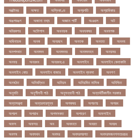
অক্টোবর
অক্ষত
অগ্নিকাণ্ড
অগ্রগতি
অগ্রাধিকার
অঙগভঙগ
অজানা তথ্য
অজ্ঞান পার্টি
অঞচল
অট
অটরকশর
অটোপাস
অধনয়ক
অধযকষর
অধযপক
অধিনায়ক
অনক
অনচছদ
অনতক
অনতত
অননয
অনপসথত
অনমদন
অনমদনর
অনমদনহন
অনয়মর
অনযয়
অনরধব
অনরধব১৪
অনলাইন
অনলাইন কেনাকাটা
অনলাইন কোচ
অনলাইন বাজার
অনলাইন ব্যবসা
অনশণ
অনষঠত
অনিবন্ধিত
অনিয়ম
অনিয়মিত মাসিক
অনিশ্চিত
অনুমতি
অনুশীলনী পাঠ
অনুসন্ধানী পাঠ
অন্তর্বর্তীকালীন সরকার
অন্তসত্ত্বা
অন্তঃসারশূন্য
অপকষয়
অপরণয়
অপরধ
অপরপ
অপরাধ
অপসসকত
অপহরণ
অফলাইন
অফস
অফসর
অব
অবযহত
অবরত
অবরধ
অবশষ
অবসথন
অবসর
অবসরপরপত
অবসরসজনশলতচরচর