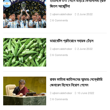
ইতালিকে ৩-০ গোলে উড়িয়ে ফিনালিসিমা ট্রফি
জিতল আর্জেন্টিনা
ajkervalokhobor
2 June 2022
6 Comments
ডায়াবেটিস প্রতিরোধে সহায়ক ঢেঁড়স
ajkervalokhobor
2 June 2022
6 Comments
রাবাব ফাতিমা জাতিসংঘের আন্ডার সেক্রেটারি
জেনারেল হিসেবে নিয়োগ পেলেন
ajkervalokhobor
10 June 2022
6 Comments