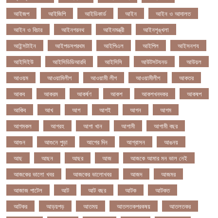
আইজপ
আইজিপি
আইডিকার্ড
আইন
আইন ও আদালত
আইন ও বিচার
আইনগরনথ
আইনমন্ত্রী
আইনশৃঙ্খলা
আইন্সটাইন
আইপডসপরথম
আইপিএল
আইপিল
আইসনশয
আইসিইউ
আইসিডিডিআরবি
আইসিসি
আউটসটযনড
আউয়ল
আওয়ম
আওয়ামিলীগ
আওয়ামী লীগ
আওয়ামীলীগ
আকতর
আকব
আকরম
আকর্ষণ
আকশ
আকশখনদকর
আকষপ
আকিব
আখ
আগ
আগই
আগন
আগম
আগমকল
আগরহ
আগা খান
আগামী
আগামী বছর
আগুন
আগুনে পুড়া
আগের দিন
আগ্রাসন
আঙনয়
আছ
আছন
আছর
আজ
আজকে আমার মন ভাল নেই
আজকের ভালো খবর
আজকের ভালোখবর
আজদ
আজমর
আজাজ পাটেল
আট
আট বছর
আটক
আটকত
আটকর
আড়য়পড়
আতময়
আতলতকপরকষয়
আতলতকর