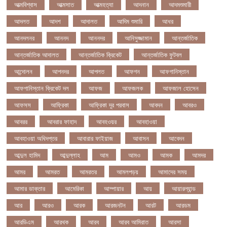
আত্মবিশ্বাস
আত্মসাত
আত্মহত্যা
আদনান
আদমশুমারী
আদলত
আদশ
আদালত
আদিম শুমারি
আধর
আনদলনর
আননদ
আননদর
আনিসুজ্জামান
আন্তর্জাতিক
আন্তর্জাতিক আদালত
আন্তর্জাতিক ক্রিকেট
আন্তর্জাতিক ফুটবল
আন্দোলন
আপনদর
আপলত
আফগন
আফগানিস্তান
আফগানিস্তান ক্রিকেট দল
আফজ
আফজলক
আফজাল হোসেন
আফসস
আফ্রিকা
আফ্রিকা দূর পরবাস
আবদন
আবরও
আবরর
আবরার ফাহাদ
আবহওয়র
আবহাওয়া
আবহাওয়া অধিদপ্তর
আবারার ফাইয়াজ
আবাসন
আবেদন
আব্দুল হামিদ
আব্দুল্লাহ
আম
আমও
আমক
আমদর
আমর
আমরত
আমরতর
আমলপড়য়
আমাদের সময়
আমার ডাক্তার
আমেরিকা
আম্পায়ার
আয়
আয়ারল্যান্ড
আর
আরও
আরক
আরজনটন
আরট
আরডম
আরডিএম
আরথক
আরব
আরব আমিরাত
আরসা