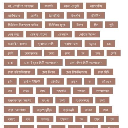
ডা. শেহলিনা আহমেদ
ডাকাতি
ডাবল সেঞ্চুরি
ডায়াবেটিস
ডার্বিশায়ার
ডালিম
ডিআইজি
ডিএমপি
ডিজিটাল
ডিজিটাল নিরাপত্তা আইন
ডিজিটাল মুদ্রা
ডিপো
ডিম
ডুবি
ডেঙ্গু জ্বর
ডেঙ্গু বাংলাদেশ
ডেনমার্ক
ডোনাল্ড ট্রাম্প
ডোয়াইন ব্রাভো
ড্যারেন সামি
ড্রাগন ফল
ড্রোন
ঢক
ঢকই
ঢককলকতর
ঢকত
ঢকয়
ঢব
ঢবর
ঢলই
ঢাকা
ঢাকা উত্তর সিটি করপোরেশন
ঢাকা দক্ষিণ সিটি করপোরেশন
ঢাকা ববিশ্ববিদ্যালয়
ঢাকা বিভাগ
ঢাকা বিশ্ববিদ্যালয়
ঢাকা সিটি
ঢাবি
ঢাবি-ক ইউনিট
ঢালিউড
ঢেড়স
ত
তইওয়ন
তক
তখড়
তচছ
তজগওয়
তজরত
ততয়চতরথ
তত্ত্বাবধায়ক সরকার
তৎপর
তথয
তথযমনতর
তথ্য
তথ্য মন্ত্রণালয়
তথ্যপ্রযুক্তি
তথ্যমন্ত্রী
তদন্ত
তদর
তদরই
তন
তনদনর
তফসল
তব
তবথ
তম