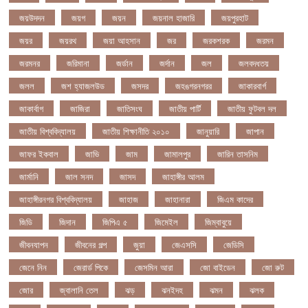
জয়উদদন
জয়গ
জয়ন
জয়নাল হাজারি
জয়পুরহাট
জয়র
জয়রথ
জয়া আহসান
জর
জরকশরক
জরমন
জরমনর
জরিমানা
জর্ডান
জর্দান
জল
জলবদধতয়
জলল
জশ হ্যাজলউড
জসদর
জহঙগরনগরর
জাকারবার্গ
জাকার্বাগ
জাজিরা
জাতিসংঘ
জাতীয় পার্টি
জাতীয় ফুটবল দল
জাতীয় বিশ্ববিদ্যালয়
জাতীয় শিক্ষানীতি ২০১০
জানুয়ারি
জাপান
জাফর ইকবাল
জাভি
জাম
জামালপুর
জারিন তাসনিম
জার্মানি
জাল সনদ
জাসদ
জাহাঙ্গীর আলম
জাহাঙ্গীরনগর বিশ্ববিদ্যালয়
জাহাজ
জাহানারা
জিএম কাদের
জিডি
জিদান
জিপিএ ৫
জিমেইল
জিম্বাবুয়ে
জীবনযাপন
জীবনের গল্প
জুয়া
জেএসসি
জেডিসি
জেনে নিন
জেরার্ড পিকে
জেসমিন আরা
জো বাইডেন
জো রুট
জোর
জ্বালানি তেল
ঝড়
ঝনইদহ
ঝমন
ঝলক