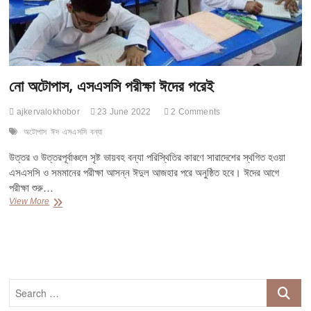
নো অটোপাস, এসএসসি পরীক্ষা ঈদের পরেই
ajkervalokhobor
23 June 2022
2 Comments
অটোপাস
ঈদ
এসএসসি
বন্যা
উত্তর ও উত্তরপূর্বাঞ্চলে সৃষ্ট ভায়বহ বন্যা পরিস্থিতির কারণে সারাদেশের স্থগিত হওয়া
এসএসসি ও সমমানের পরীক্ষা আসন্ন ঈদুল আজহার পরে অনুষ্ঠিত হবে। ঈদের আগে
পরীক্ষা শুরু…
নো
View More
অটোপাস,
এসএসসি
পরীক্ষা
ঈদের
পরেই
Search
…