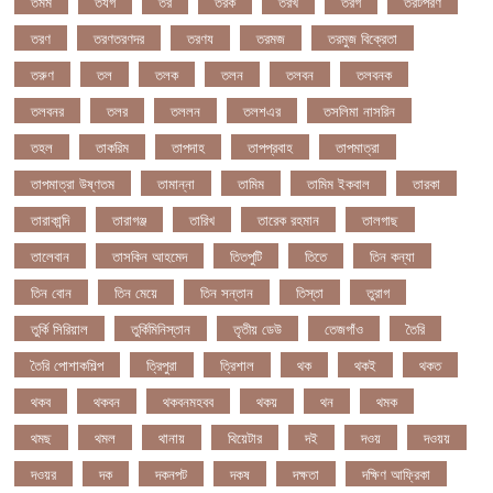
তমম
তযগ
তর
তরক
তরখ
তরগ
তরটপরণ
তরণ
তরণতরণদর
তরণয
তরমজ
তরমুজ বিক্রেতা
তরুণ
তল
তলক
তলন
তলবন
তলবনক
তলবনর
তলর
তললন
তলশএর
তসলিমা নাসরিন
তহল
তাকরিম
তাপদাহ
তাপপ্রবাহ
তাপমাত্রা
তাপমাত্রা উষ্ণতম
তামান্না
তামিম
তামিম ইকবাল
তারকা
তারাকান্দি
তারাগঞ্জ
তারিখ
তারেক রহমান
তালগাছ
তালেবান
তাসকিন আহমেদ
তিতপুটি
তিতে
তিন কন্যা
তিন বোন
তিন মেয়ে
তিন সন্তান
তিস্তা
তুরাগ
তুর্কি সিরিয়াল
তুর্কিমিনিস্তান
তৃতীয় ডেউ
তেজগাঁও
তৈরি
তৈরি পোশাকশিল্প
ত্রিপুরা
ত্রিশাল
থক
থকই
থকত
থকব
থকবন
থকবনমহবব
থকয়
থন
থমক
থমছ
থমল
থানায়
থিয়েটার
দই
দওয়
দওয়য়
দওয়র
দক
দকনপট
দকষ
দক্ষতা
দক্ষিণ আফ্রিকা