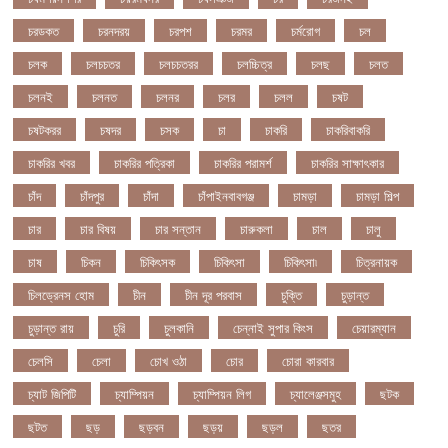
চরডকত
চরনদরয়
চরপশ
চরমর
চর্মরোগ
চল
চলক
চলচচতর
চলচচতরর
চলচ্চিত্র
চলছ
চলত
চলনই
চলনত
চলনর
চলর
চলল
চষট
চষটকরর
চষদর
চসক
চা
চাকরি
চাকরিবাকরি
চাকরির খবর
চাকরির পত্রিকা
চাকরির পরামর্শ
চাকরির সাক্ষাৎকার
চাঁদ
চাঁদপুর
চাঁদা
চাঁপাইনবাবগঞ্জ
চামড়া
চামড়া শিল্প
চার
চার বিষয়
চার সন্তান
চারুকলা
চাল
চালু
চাষ
চিকন
চিকিৎসক
চিকিৎসা
চিকিৎসা৷
চিত্রনায়ক
চিলড্রেনস হোম
চীন
চীন দূর পরবাস
চুক্তি
চুড়ান্ত
চুড়ান্ত রায়
চুরি
চুলকানি
চেন্নাই সুপার কিংস
চেয়ারম্যান
চেলসি
চেলা
চোখ ওঠা
চোর
চোরা কারবার
চ্যাট জিপিটি
চ্যাম্পিয়ন
চ্যাম্পিয়ন লিগ
চ্যালেঞ্জসমুহ
ছটক
ছটত
ছড়
ছড়বন
ছড়য়
ছড়ল
ছতর