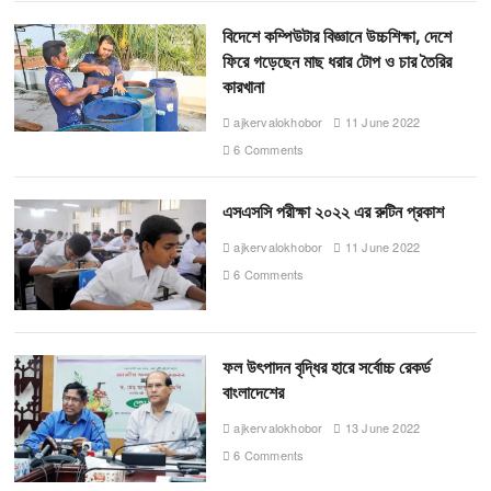
বিদেশে কম্পিউটার বিজ্ঞানে উচ্চশিক্ষা, দেশে
ফিরে গড়েছেন মাছ ধরার টোপ ও চার তৈরির
কারখানা
ajkervalokhobor
11 June 2022
6 Comments
এসএসসি পরীক্ষা ২০২২ এর রুটিন প্রকাশ
ajkervalokhobor
11 June 2022
6 Comments
ফল উৎপাদন বৃদ্ধির হারে সর্বোচ্চ রেকর্ড
বাংলাদেশের
ajkervalokhobor
13 June 2022
6 Comments