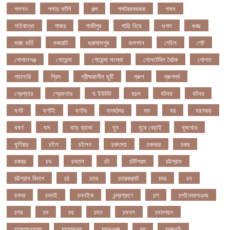
গলশন
গলায় ফাঁশি
গল্প
গসটরমবভষক
গসল
গাইবান্ধা
গাজর
গাজীপুর
গাড়ি নিয়ে
গুগল
গুচ্ছ
গুচ্ছ ভর্তি
গুজরাট
গুরুদাসপুর
গুলশান
গেইল
গেট
গোপালগঞ্জ
গোয়েন্দা
গোয়েন্দা সংস্থা
গোলটেবিল বৈঠক
গোশত
গ্যালারি
গ্রিস
গ্রীষ্মকালীন ছুটি
গ্রুপ
গ্রুপপর্ব
গ্রেপ্তার
গ্রেফতার
ঘ ইউনিট
ঘচল
ঘটনয়
ঘটনর
ঘণট
ঘণটই
ঘণটর
ঘনষঠদর
ঘম
ঘর
ঘরণঝড়
ঘষণ
ঘস
ঘাড় ব্যাথা
ঘুম
ঘুরে বেড়াই
ঘুষখোর
ঘূর্ণিঝড়
চইল
চইলন
চকৎসয়
চকদরর
চকর
চকরর
চখ
চখতল
চট
চটটগরম
চট্টগ্রাম
চট্টগ্রাম বিভাগ
চঠ
চতর
চতরকরমট
চদর
চন
চনদর
চননই
চননইক
চন্দ্রগ্রহণ
চপ
চপইনববগঞজ
চপয়
চব
চয়
চযন
চযনল
চযমপয়ন
চযমপয়নশপর
চয়রমযনর
চযলঞজ
চর
চরজনই