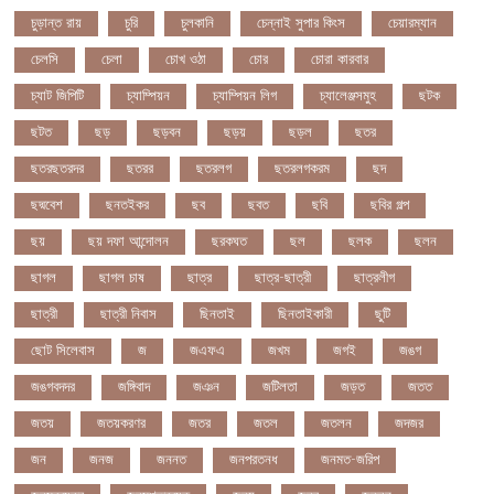
চুড়ান্ত রায়
চুরি
চুলকানি
চেন্নাই সুপার কিংস
চেয়ারম্যান
চেলসি
চেলা
চোখ ওঠা
চোর
চোরা কারবার
চ্যাট জিপিটি
চ্যাম্পিয়ন
চ্যাম্পিয়ন লিগ
চ্যালেঞ্জসমুহ
ছটক
ছটত
ছড়
ছড়বন
ছড়য়
ছড়ল
ছতর
ছতরছতরদর
ছতরর
ছতরলগ
ছতরলগকরম
ছদ
ছদ্মবেশ
ছনতইকর
ছব
ছবত
ছবি
ছবির গল্প
ছয়
ছয় দফা আন্দোলন
ছরকঘত
ছল
ছলক
ছলন
ছাগল
ছাগল চাষ
ছাত্র
ছাত্র-ছাত্রী
ছাত্রলীগ
ছাত্রী
ছাত্রী নিবাস
ছিনতাই
ছিনতাইকারী
ছুটি
ছোট সিলেবাস
জ
জএফএ
জখম
জগই
জঙগ
জঙগবদদর
জঙ্গিবাদ
জঞন
জটিলতা
জড়ত
জতত
জতয়
জতয়করণর
জতর
জতল
জতলন
জদজর
জন
জনজ
জননত
জনপরতনধ
জনমত-জরিপ