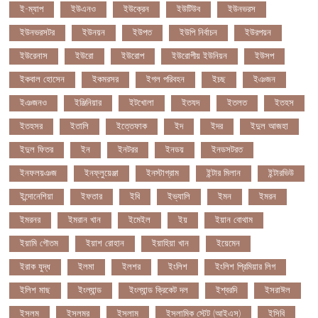
ই-ম্যাপ
ইউএনও
ইউক্রেন
ইউটিউব
ইউনভরস
ইউনভরসটর
ইউনয়ন
ইউপত
ইউপি নির্বাচন
ইউরপয়ন
ইউরেনাস
ইউরো
ইউরোপ
ইউরোপীয় ইউনিয়ন
ইউসপ
ইকবাল হোসেন
ইকমরসর
ইগল পরিবহন
ইচছ
ইঞজন
ইঞজনও
ইঞ্জিনিয়ার
ইটখোলা
ইতযদ
ইতলত
ইতহস
ইতহসর
ইতালি
ইত্তেফাক
ইদ
ইদর
ইদুল আজহা
ইদুল ফিতর
ইন
ইনটরর
ইনডয়
ইনডসটরত
ইনফলয়ঞজ
ইনফ্লুয়েঞ্জা
ইনস্টাগ্রাম
ইন্টার মিলান
ইন্টারভিউ
ইন্দোনেশিয়া
ইফতার
ইবি
ইভ্যালি
ইমন
ইমরন
ইমরনর
ইমরান খান
ইমেইল
ইয়
ইয়ান বোথাম
ইয়ামি গৌতম
ইয়াশ রোহান
ইয়াহিয়া খান
ইয়েমেন
ইরাক যুদ্ধ
ইলমা
ইলশর
ইংলিশ
ইংলিশ প্রিমিয়ার লিগ
ইলিশ মাছ
ইংল্যান্ড
ইংল্যান্ড ক্রিকেট দল
ইশ্বরদি
ইসরাঈল
ইসলম
ইসলমর
ইসলাম
ইসলামিক স্টেট (আইএস)
ইসিবি