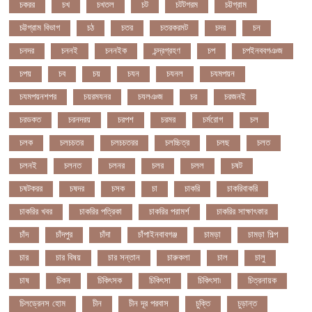
চকরর
চখ
চখতল
চট
চটটগরম
চট্টগ্রাম
চট্টগ্রাম বিভাগ
চঠ
চতর
চতরকরমট
চদর
চন
চনদর
চননই
চননইক
চন্দ্রগ্রহণ
চপ
চপইনববগঞজ
চপয়
চব
চয়
চযন
চযনল
চযমপয়ন
চযমপয়নশপর
চয়রমযনর
চযলঞজ
চর
চরজনই
চরডকত
চরনদরয়
চরপশ
চরমর
চর্মরোগ
চল
চলক
চলচচতর
চলচচতরর
চলচ্চিত্র
চলছ
চলত
চলনই
চলনত
চলনর
চলর
চলল
চষট
চষটকরর
চষদর
চসক
চা
চাকরি
চাকরিবাকরি
চাকরির খবর
চাকরির পত্রিকা
চাকরির পরামর্শ
চাকরির সাক্ষাৎকার
চাঁদ
চাঁদপুর
চাঁদা
চাঁপাইনবাবগঞ্জ
চামড়া
চামড়া শিল্প
চার
চার বিষয়
চার সন্তান
চারুকলা
চাল
চালু
চাষ
চিকন
চিকিৎসক
চিকিৎসা
চিকিৎসা৷
চিত্রনায়ক
চিলড্রেনস হোম
চীন
চীন দূর পরবাস
চুক্তি
চুড়ান্ত