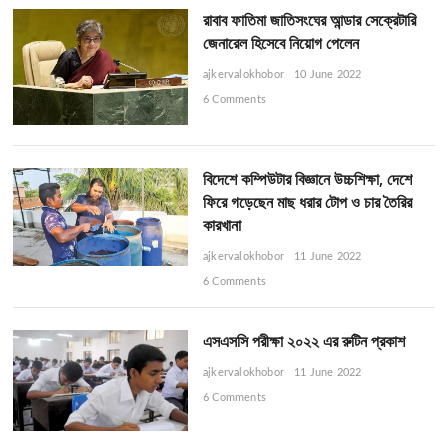
রাবাব ফাতিমা জাতিসংঘের আন্ডার সেক্রেটারি
জেনারেল হিসেবে নিয়োগ পেলেন
ajkervalokhobor
10 June 2022
6 Comments
বিদেশে কম্পিউটার বিজ্ঞানে উচ্চশিক্ষা, দেশে
ফিরে গড়েছেন মাছ ধরার টোপ ও চার তৈরির
কারখানা
ajkervalokhobor
11 June 2022
6 Comments
এসএসসি পরীক্ষা ২০২২ এর রুটিন প্রকাশ
ajkervalokhobor
11 June 2022
6 Comments