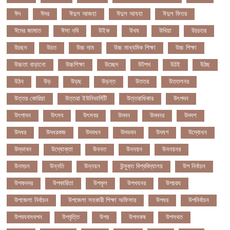
ঈদ
ঈদর
ঈদুল আজহা
ঈদুল আযহা
ঈদুল ফিতর
ঈদের জামাত
ঈসা নবি
উইক
উখয
উখিয়া
উচচতর
উচছদ
উচত
উচ্চ দাম
উচ্চ মাধ্যমিক শিক্ষা
উচ্চ শিক্ষা
উচ্চতা বাড়ানো
উচ্চশিক্ষা
উচ্ছেদ
উটপখ
উঠই
উঠছ
উঠন
উড়
উড়ছ
উড়ন্ত
উততর
উততলনর
উত্তর কোরিয়া
উত্তরা ইউনিভার্সিটি
উত্তরাধিকার
উৎপদন
উৎপাদন
উৎসব
উৎসবর
উদদন
উদদনর
উদদশ
উদধর
উদধরকজ
উদবধন
উদভবন
উদযগ
উদ্বোধন
উদ্ভাবন
উদ্যোক্তা
উননত
উননয়ন
উননয়নর
উনমচন
উন্নতি
উন্নয়ন
উন্মুক্ত বিশ্ববিদ্যালয়
উপ নির্বাচন
উপকনদর
উপকারিতা
উপকূল
উপখযনর
উপচরয
উপজেলা নির্বাচন
উপজেলা সহকারী শিক্ষা অফিসার
উপধর
উপনির্বাচন
উপবযবসথপন
উপবৃত্তি
উপর
উপলকষ
উপসথত