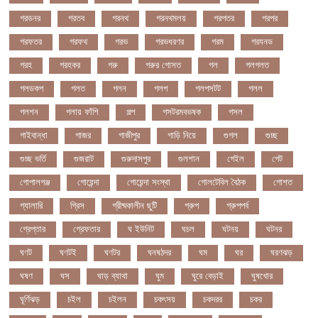
গরডনর
গরতব
গরনথ
গরনথমলয়
গরপতর
গরপর
গরফতর
গরফথ
গরভ
গরভধরণর
গরম
গরযনড
গরহ
গরহকর
গরু
গরুর গোসত
গল
গলগলত
গলডকপ
গলত
গলন
গলপ
গলপসটট
গলল
গলশন
গলায় ফাঁশি
গল্প
গসটরমবভষক
গসল
গাইবান্ধা
গাজর
গাজীপুর
গাড়ি নিয়ে
গুগল
গুচ্ছ
গুচ্ছ ভর্তি
গুজরাট
গুরুদাসপুর
গুলশান
গেইল
গেট
গোপালগঞ্জ
গোয়েন্দা
গোয়েন্দা সংস্থা
গোলটেবিল বৈঠক
গোশত
গ্যালারি
গ্রিস
গ্রীষ্মকালীন ছুটি
গ্রুপ
গ্রুপপর্ব
গ্রেপ্তার
গ্রেফতার
ঘ ইউনিট
ঘচল
ঘটনয়
ঘটনর
ঘণট
ঘণটই
ঘণটর
ঘনষঠদর
ঘম
ঘর
ঘরণঝড়
ঘষণ
ঘস
ঘাড় ব্যাথা
ঘুম
ঘুরে বেড়াই
ঘুষখোর
ঘূর্ণিঝড়
চইল
চইলন
চকৎসয়
চকদরর
চকর