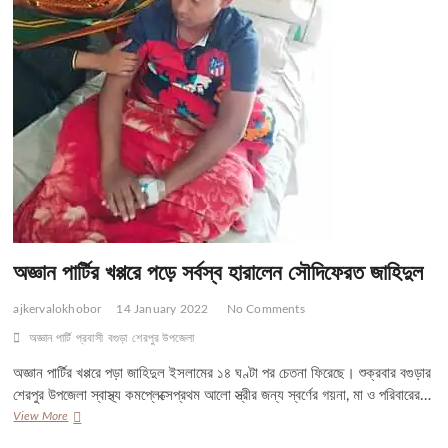
অজ্ঞান পার্টির খপ্পরে পড়ে সর্বস্ব হারালেন সৌদিফেরত জাহিদুল
ajkervalokhobor
14 January 2022
No Comments
অজ্ঞান পার্টি
প্রবাসী
বগুড়া
শেরপুর উপজেলা
অজ্ঞান পার্টির খপ্পরে পড়া জাহিদুল ইসলামের ১৪ ঘণ্টা পর চেতনা ফিরেছে। শুক্রবার বগুড়ার
শেরপুর উপজেলা স্বাস্থ্য কমপ্লেক্সেপ্রথম আলো স্ত্রীর জন্য স্বর্ণের গয়না, মা ও পরিবারের…
অজ্ঞান
View More
পার্টির