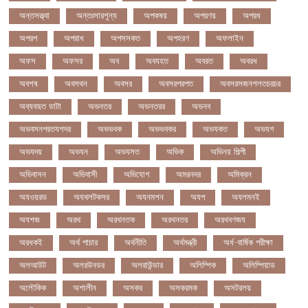
অন্তসত্ত্বা
অন্তঃসারশূন্য
অপকষয়
অপরণয়
অপরধ
অপরপ
অপরাধ
অপসসকত
অপহরণ
অফলাইন
অফস
অফসর
অব
অবযহত
অবরত
অবরধ
অবশষ
অবসথন
অবসর
অবসরপরপত
অবসরসজনশলতচরচর
অব্যবহৃত ডাটা
অভনতর
অভনতরর
অভনব
অভবসনপরতযশদর
অভভবক
অভভবকর
অভযকত
অভযগ
অভযদয়
অভযন
অভযসত
অভিক
অভিনয় শিল্পী
অভিবাসন
অভিবাসী
অভিযোগ
অমরনদর
অমিক্রন
অযওয়রড
অযথলটকসর
অযনমশন
অযপ
অযলমনই
অযশজ
অরথ
অরথনতক
অরথনতর
অরথবণজয
অরধকই
অর্থ পাচার
অর্থনীতি
অর্থমন্ত্রী
অর্ধ-বার্ষিক পরীক্ষা
অলআউট
অলরউনডর
অলরাউন্ডার
অলিম্পিক
অলিম্পিয়াড
অলৌকিক
অশালীন
অসকর
অসকরমক
অসটরলয়