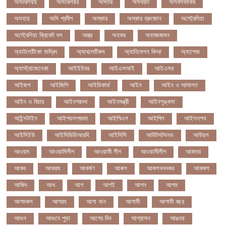
অসটরলয়য়
অসটরলয়র
অসতর
অসথরত
অসবসথযকর
অসহায়
অসি প্রদীপ
অস্কার
অস্কার ব্রুজোন
অস্ট্রেলিয়া
অস্ট্রেলিয়া ক্রিকেট দল
অস্ত্র
অহকর
অহদজজমন
অ্যাটলেটিকো মাদ্রিদ
অ্যাথলেটিকস
অ্যানিমেশন কিআ
অ্যাশেজ
অ্যাস্ট্রাজেনেকা
আইইউবর
আইএসআই
আইএসর
আইজপ
আইজিপি
আইডিকার্ড
আইন
আইন ও আদালত
আইন ও বিচার
আইনগরনথ
আইনমন্ত্রী
আইনশৃঙ্খলা
আইন্সটাইন
আইপডসপরথম
আইপিএল
আইপিল
আইসনশয
আইসিইউ
আইসিডিডিআরবি
আইসিসি
আউটসটযনড
আউয়ল
আওয়ম
আওয়ামিলীগ
আওয়ামী লীগ
আওয়ামীলীগ
আকতর
আকব
আকরম
আকর্ষণ
আকশ
আকশখনদকর
আকষপ
আকিব
আখ
আগ
আগই
আগন
আগম
আগমকল
আগরহ
আগা খান
আগামী
আগামী বছর
আগুন
আগুনে পুড়া
আগের দিন
আগ্রাসন
আঙনয়