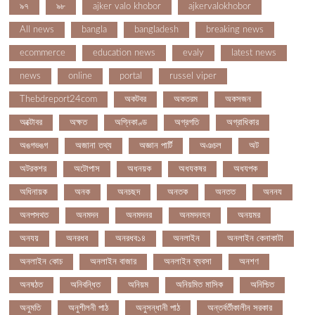
৯৭
৯৮
ajker valo khobor
ajkervalokhobor
All news
bangla
bangladesh
breaking news
ecommerce
education news
evaly
latest news
news
online
portal
russel viper
Thebdreport24com
অকটবর
অকতরম
অকসজন
অক্টোবর
অক্ষত
অগ্নিকাণ্ড
অগ্রগতি
অগ্রাধিকার
অঙগভঙগ
অজানা তথ্য
অজ্ঞান পার্টি
অঞচল
অট
অটরকশর
অটোপাস
অধনয়ক
অধযকষর
অধযপক
অধিনায়ক
অনক
অনচছদ
অনতক
অনতত
অননয
অনপসথত
অনমদন
অনমদনর
অনমদনহন
অনয়মর
অনযয়
অনরধব
অনরধব১৪
অনলাইন
অনলাইন কেনাকাটা
অনলাইন কোচ
অনলাইন বাজার
অনলাইন ব্যবসা
অনশণ
অনষঠত
অনিবন্ধিত
অনিয়ম
অনিয়মিত মাসিক
অনিশ্চিত
অনুমতি
অনুশীলনী পাঠ
অনুসন্ধানী পাঠ
অন্তর্বর্তীকালীন সরকার