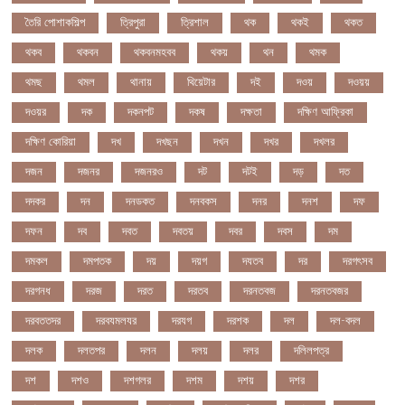
তৈরি পোশাকশিল্প
ত্রিপুরা
ত্রিশাল
থক
থকই
থকত
থকব
থকবন
থকবনমহবব
থকয়
থন
থমক
থমছ
থমল
থানায়
থিয়েটার
দই
দওয়
দওয়য়
দওয়র
দক
দকনপট
দকষ
দক্ষতা
দক্ষিণ আফ্রিকা
দক্ষিণ কোরিয়া
দখ
দখছন
দখন
দখর
দখলর
দজন
দজনর
দজনরও
দট
দটই
দড়
দত
দদকর
দন
দনডকত
দনবকস
দনর
দনশ
দফ
দফন
দব
দবত
দবতয়
দবর
দবস
দম
দমকল
দমপতক
দয়
দয়গ
দযতব
দর
দরগৎসব
দরগনধ
দরজ
দরত
দরতব
দরনতবজ
দরনতবজর
দরবততদর
দরবযমলযর
দরযগ
দরশক
দল
দল-বদল
দলক
দলতপর
দলন
দলয়
দলর
দলিলপত্র
দশ
দশও
দশগলর
দশম
দশয়
দশর