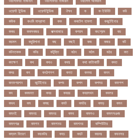
ওয়াসফিয়া নাজনীন
ওয়াসফিয়া নাজরীন
ওয়াসিম আকরাম
ওয়েস্ট ইন্ডিজ
ওয়েস্টইন্ডিজ
ঔষধ
ক
ক-ইউনিট
কউ
কউক
কওমি মাদ্রাসা
কক
ককটেল হামলা
ককন্টেইনার
ককর
ককসবজর
কক্সবাজার
কগরস
কংগ্রেস
কচ
কচমল
কচুরিপানা
কছ
কছই
কজ
কজর
কট
কটনতকক
কটর
কটূক্তি
কঠন
কঠম
কঠর
কত
কতক্ষণ
কথ
কথও
কথয়
কথা কাটাকাটি
কদত
কদর
কন
কনঠশলপ
কনত
কনদর
কনন
কনফগরশন
কন্টেইনার
কপয
কপল
কপসর
কফশপ
কব
কবদনত
কবর
কবরর
কবরসথন
কবলর
কভব
কম
কমছ
কমট
কমটর
কমড়
কমন
কমনই
কমনয়
কমনর
কমব
কমলও
কমলগঞজ
কমলগঞ্জ
কমশন
কমশনড
কমশনর
কম্পিউটার
কম্বল বিতরণ
কয়কটয়
কযচ
কয়ট
কয়দয়
কযনসর