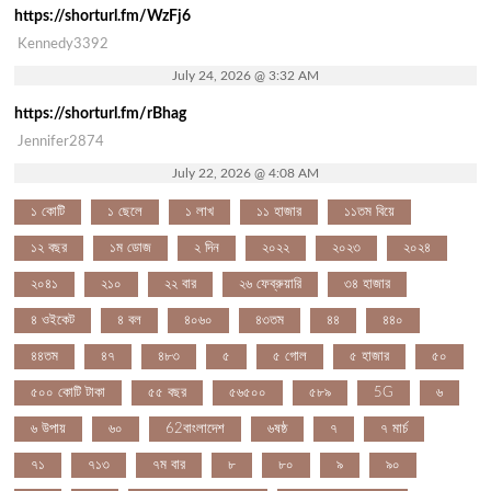
https://shorturl.fm/WzFj6
Kennedy3392
July 24, 2026 @ 3:32 AM
https://shorturl.fm/rBhag
Jennifer2874
July 22, 2026 @ 4:08 AM
১ কোটি
১ ছেলে
১ লাখ
১১ হাজার
১১তম বিয়ে
১২ বছর
১ম ডোজ
২ দিন
২০২২
২০২৩
২০২৪
২০৪১
২১০
২২ বার
২৬ ফেব্রুয়ারি
৩৪ হাজার
৪ ওইকেট
৪ বল
৪০৬০
৪৩তম
৪৪
৪৪০
৪৪তম
৪৭
৪৮৩
৫
৫ গোল
৫ হাজার
৫০
৫০০ কোটি টাকা
৫৫ বছর
৫৬৫০০
৫৮৯
5G
৬
৬ উপায়
৬০
62বাংলাদেশ
৬ষষ্ঠ
৭
৭ মার্চ
৭১
৭১৩
৭ম বার
৮
৮০
৯
৯০