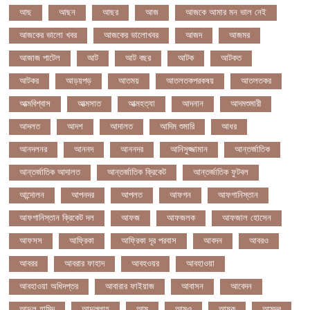
আছ
আছন
আছর
আজ
আজকে আমার মন ভাল নেই
আজকের ভালো খবর
আজকের ভালোখবর
আজদ
আজমর
আজাজ পাটেল
আট
আট বছর
আটক
আটকত
আটকর
আড়য়পড়
আতময়
আতলতকপরকষয়
আতলতকর
আত্মবিশ্বাস
আত্মসাত
আত্মহত্যা
আদনান
আদমশুমারী
আদলত
আদশ
আদালত
আদিম শুমারি
আধর
আনদলনর
আননদ
আননদর
আনিসুজ্জামান
আন্তর্জাতিক
আন্তর্জাতিক আদালত
আন্তর্জাতিক ক্রিকেট
আন্তর্জাতিক ফুটবল
আন্দোলন
আপনদর
আপলত
আফগন
আফগানিস্তান
আফগানিস্তান ক্রিকেট দল
আফজ
আফজলক
আফজাল হোসেন
আফসস
আফ্রিকা
আফ্রিকা দূর পরবাস
আবদন
আবরও
আবরর
আবরার ফাহাদ
আবহওয়র
আবহাওয়া
আবহাওয়া অধিদপ্তর
আবারার ফাইয়াজ
আবাসন
আবেদন
আব্দুল হামিদ
আব্দুল্লাহ
আম
আমও
আমক
আমদর