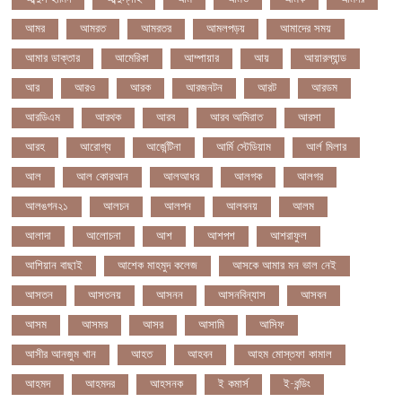
আমর
আমরত
আমরতর
আমলপড়য়
আমাদের সময়
আমার ডাক্তার
আমেরিকা
আম্পায়ার
আয়
আয়ারল্যান্ড
আর
আরও
আরক
আরজনটন
আরট
আরডম
আরডিএম
আরথক
আরব
আরব আমিরাত
আরসা
আরহ
আরোগ্য
আর্জেন্টিনা
আর্মি স্টেডিয়াম
আর্ল মিলার
আল
আল কোরআন
আলআধর
আলগক
আলগর
আলঙগন২১
আলচন
আলপন
আলবনয়
আলম
আলাদা
আলোচনা
আশ
আশপশ
আশরাফুল
আশিয়ান বাছাই
আশেক মাহমুদ কলেজ
আসকে আমার মন ভাল নেই
আসতন
আসতনয়
আসনন
আসনবিন্যাস
আসবন
আসম
আসমর
আসর
আসামি
আসিফ
আসীর আনজুম খান
আহত
আহবন
আহম মোস্তফা কামাল
আহমদ
আহমদর
আহসনক
ই কমার্স
ই-বন্ডিং