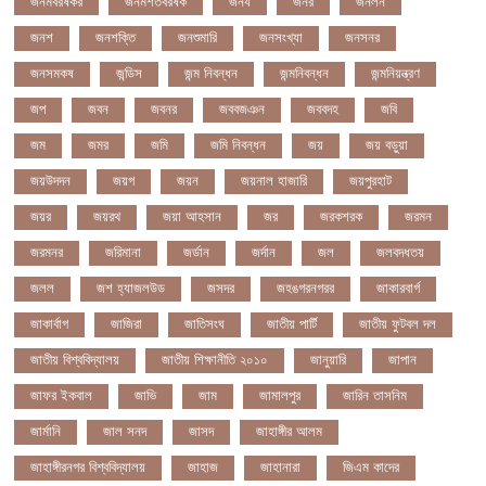
জনমবরষকর
জনমশতবরষক
জনয
জনর
জনলন
জনশ
জনশক্তি
জনশুমারি
জনসংখ্যা
জনসনর
জনসমকষ
জন্ডিস
জন্ম নিবন্ধন
জন্মনিবন্ধন
জন্মনিয়ন্ত্রণ
জপ
জবন
জবনর
জববজঞন
জববদহ
জবি
জম
জমর
জমি
জমি নিবন্ধন
জয়
জয় বড়ুয়া
জয়উদদন
জয়গ
জয়ন
জয়নাল হাজারি
জয়পুরহাট
জয়র
জয়রথ
জয়া আহসান
জর
জরকশরক
জরমন
জরমনর
জরিমানা
জর্ডান
জর্দান
জল
জলবদধতয়
জলল
জশ হ্যাজলউড
জসদর
জহঙগরনগরর
জাকারবার্গ
জাকার্বাগ
জাজিরা
জাতিসংঘ
জাতীয় পার্টি
জাতীয় ফুটবল দল
জাতীয় বিশ্ববিদ্যালয়
জাতীয় শিক্ষানীতি ২০১০
জানুয়ারি
জাপান
জাফর ইকবাল
জাভি
জাম
জামালপুর
জারিন তাসনিম
জার্মানি
জাল সনদ
জাসদ
জাহাঙ্গীর আলম
জাহাঙ্গীরনগর বিশ্ববিদ্যালয়
জাহাজ
জাহানারা
জিএম কাদের