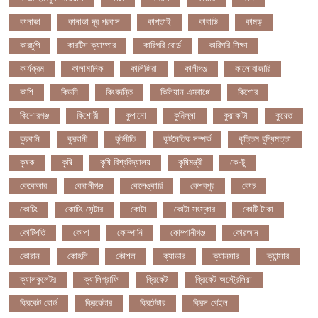
কানাডা
কানাডা দূর পরবাস
কাপ্তাই
কাবাডি
কামড়
কারচুপি
কারটিস ক্যাম্পার
কারিগরি বোর্ড
কারিগরি শিক্ষা
কার্যক্রম
কালামানিক
কালিজিরা
কালীগঞ্জ
কালোবাজারি
কাশি
কিডনি
কিংবদন্তি
কিলিয়ান এমবাপ্পে
কিশোর
কিশোরগঞ্জ
কিশোরী
কুপানো
কুমিল্লা
কুয়াকাটা
কুয়েত
কুরবানি
কুরবানী
কূটনীতি
কূটনৈতিক সম্পর্ক
কৃত্তিম বুদ্ধিমত্তা
কৃষক
কৃষি
কৃষি বিশ্ববিদ্যালয়
কৃষিমন্ত্রী
কে-টু
কেকেআর
কেরানীগঞ্জ
কেলেঙ্কারি
কেশবপুর
কোচ
কোচিং
কোচিং সেন্টার
কোটা
কোটা সংস্কার
কোটি টাকা
কোটিপতি
কোপা
কোম্পানি
কোম্পানীগঞ্জ
কোরআন
কোরান
কোহলি
কৌশল
ক্যাডার
ক্যানসার
ক্যান্সার
ক্যালকুলেটর
ক্যালিগ্রাফি
ক্রিকেট
ক্রিকেট অস্ট্রেলিয়া
ক্রিকেট বোর্ড
ক্রিকেটার
ক্রিটেটার
ক্রিস গেইল