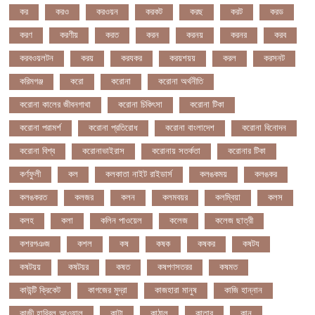
কর
করও
করওয়ন
করকট
করছ
করট
করড
করণ
করণীয়
করত
করন
করনয়
করনর
করব
করবওয়লটন
করয়
করযকর
করয়শয়য়
করল
করসনট
করিমগঞ্জ
করো
করোনা
করোনা অর্থনীতি
করোনা কালের জীবনগাথা
করোনা চিকিৎসা
করোনা টিকা
করোনা পরামর্শ
করোনা প্রতিরোধ
করোনা বাংলাদেশ
করোনা বিনোদন
করোনা বিশ্ব
করোনাভাইরাস
করোনায় সতর্কতা
করোনার টিকা
কর্ণফুলী
কল
কলকাতা নাইট রাইডার্স
কলঙকময়
কলঙকর
কলঙকরত
কলজর
কলন
কলমবয়র
কলম্বিয়া
কলস
কলহ
কলা
কলিন পাওয়েল
কলেজ
কলেজ ছাত্রী
কশরগঞজ
কশল
কষ
কষক
কষকর
কষটয
কষটয়য়
কষটয়র
কষত
কষপণসতরর
কষমত
কাউন্টি ক্রিকেট
কাগজের মুদ্রা
কাজহারা মানুষ
কাজি হান্নান
কাজী হাবিবুল আওয়াল
কাটা
কাঠাল
কাতার
কান