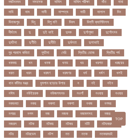
দষটননদন
দসহসক
দাখিল
দাখিল পরীক্ষা
দাঁত
দাবা
দাবি
দাম
দামী
দাম্পত্য
দায়ী
দালাল
দিন
দিনাজপুর
দিনু
দিপু মণি
দিবস
দিল্লী ক্যাপিটালস
দীর্ঘতম
দু
দুই ভাই
দুদক
দুর্গাপূজা
দুর্গোৎসব
দুর্ঘটনা
দুর্ণীতি
দুর্নীতি
দুর্বলতা
দুলাভাই
দূর পরবাস কবিতা
দূর্ঘটনা
দেরি
দ্বিতীয় ডোজ
দ্বিতীয় পর্ব
ধককয়
ধন
ধনক
ধনড
ধর
ধরগত
ধরছয়র
ধরত
ধরন
ধরষণ
ধরষণর
ধর্ম
ধর্ষণ
ধলই
ধান কাঁটার যন্ত্র
ধুমপান ছাড়ার উপায়
ন
নই
নইন
নঈম
নউইয়রক
নউজলযনড
নওগাঁ
নওয়য়
নওয়র
নকডবত
নকর
নকলা
নকশা
নখজ
নগদর
নগরর
নগল
নজ
নজক
নজমলসহ
নজর
TOP
নজরল
নটক
নটকয়
নটকর
নটট
নটযকরমশল
নটর
নটরডেম
নটশ
নত
নতক
নতকরমরই