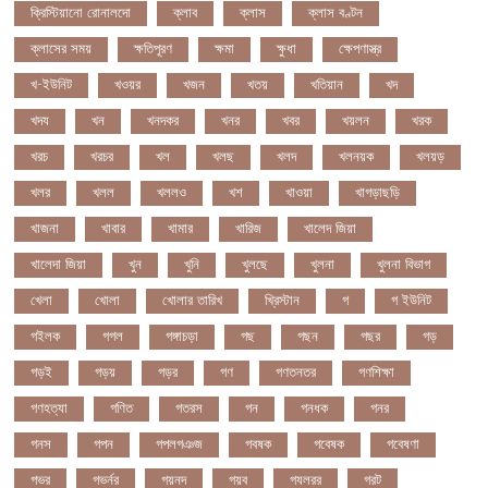
ক্রিস্টিয়ানো রোনালদো
ক্লাব
ক্লাস
ক্লাস বণ্টন
ক্লাসের সময়
ক্ষতিপূরণ
ক্ষমা
ক্ষুধা
ক্ষেপণাস্ত্র
খ-ইউনিট
খওয়র
খজন
খতয়
খতিয়ান
খদ
খদয
খন
খনদকর
খনর
খবর
খয়লন
খরক
খরচ
খরচর
খল
খলছ
খলদ
খলনয়ক
খলয়ড়
খলর
খলল
খললও
খশ
খাওয়া
খাগড়াছড়ি
খাজনা
খাবার
খামার
খারিজ
খালেদ জিয়া
খালেদা জিয়া
খুন
খুনি
খুলছে
খুলনা
খুলনা বিভাগ
খেলা
খোলা
খোলার তারিখ
খ্রিস্টান
গ
গ ইউনিট
গইলক
গগল
গঙ্গাচড়া
গছ
গছন
গছর
গড়
গড়ই
গড়য়
গড়র
গণ
গণতনতর
গণশিক্ষা
গণহত্যা
গণিত
গতরস
গন
গনধক
গনর
গনস
গপন
গপলগঞজ
গবষক
গবেষক
গবেষণা
গভর
গভর্নর
গয়নদ
গয়ব
গযলরর
গরট