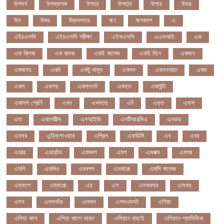
উপসর্গ
উপস্থাপক
উপহর
উপহার
উপায়
উভয়
উল
উষর
ঊরধবগতর
ঋণ
ঋণখলপ
এ
এইচএসসি
এইচএসসি পরীক্ষা
এইসএসসি
এএসআই
এক
এক ক্লিক
এক ঝলক
একই কলেজ
একই দিনে
একজন
একজনর
একট
একটু থামুন
একদল
একননবরত
একর
একল
একশর
একসলনট
একহত
একাউন্ট
একাদশ শ্রেণি
এখন
এখনতর
এট
এড়ত
এডস
এত
এথলেটিক্স
এনআইডি
এনটিআরসিএ
এনডড
এনসব
এন্ডিফ্লাওয়ার
এপ্রিল
এফডিসি
এব
এবর
এবরর
এভারটন
এমদদল
এমপ
এমপক্স
এমপর
এমপি
এমপিও
এমবপপ
এমবাপ্পে
এমসি কলেজ
এম্বাপে
এম্বাপ্পে
এর
এল
এলকবসর
এলকয়
এলন
এলমনটর
এলমল
এশযওযসট
এশিয়া
এশিয়া কাপ
এশিয়া কাপে ভারত
এশিয়ান বাছাই
এশিয়ান-প্যাসিফিক