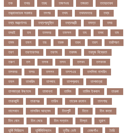
তক
তখড়
তচছ
তজগওয়
তজরত
ততয়চতরথ
তত্ত্বাবধায়ক সরকার
তৎপর
তথয
তথযমনতর
তথ্য
তথ্য মন্ত্রণালয়
তথ্যপ্রযুক্তি
তথ্যমন্ত্রী
তদন্ত
তদর
তদরই
তন
তনদনর
তফসল
তব
তবথ
তম
তমম
তযগ
তর
তরক
তরখ
তরগ
তরটপরণ
তরণ
তরণতরণদর
তরণয
তরমজ
তরমুজ বিক্রেতা
তরুণ
তল
তলক
তলন
তলবন
তলবনক
তলবনর
তলর
তললন
তলশএর
তসলিমা নাসরিন
তহল
তাকরিম
তাপদাহ
তাপপ্রবাহ
তাপমাত্রা
তাপমাত্রা উষ্ণতম
তামান্না
তামিম
তামিম ইকবাল
তারকা
তারাকান্দি
তারাগঞ্জ
তারিখ
তারেক রহমান
তালগাছ
তালেবান
তাসকিন আহমেদ
তিতপুটি
তিতে
তিন কন্যা
তিন বোন
তিন মেয়ে
তিন সন্তান
তিস্তা
তুরাগ
তুর্কি সিরিয়াল
তুর্কিমিনিস্তান
তৃতীয় ডেউ
তেজগাঁও
তৈরি