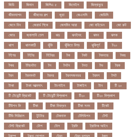
জিডি
জিদান
জিপিএ ৫
জিমেইল
জিম্বাবুয়ে
জীবনযাপন
জীবনের গল্প
জুয়া
জেএসসি
জেডিসি
জেনে নিন
জেরার্ড পিকে
জেসমিন আরা
জো বাইডেন
জো রুট
জোর
জ্বালানি তেল
ঝড়
ঝনইদহ
ঝমন
ঝলক
ঝাপ
ঝালকাঠি
ঝুঁকি
ঝুঁকিতে বিশ্ব
ঝুকিপূর্ণ
ট২০
টইগর
টইটর
টইটরর
টক
টকট
টকনতর
টকয়
টকর
টটয়নটত
টন
টনটন
টনত
টভ
টরক
টরন
টরনমনট
টরনর
টরনসজনডর
টরমপ
টসট
টাকা
টাকা আত্মসাৎ
টাংগাইল
টাঙ্গাইল
টান
টি ২০
টি টোয়েন্টি ক্রিকেট
টি টোয়েন্টি বিশ্বকাপ
টি২০
টি২০ বিশ্বকাপ
টিউশন ফি
টিকা
টিকা নিবন্ধন
টিকা সনদ
টিকেট
টিভি সিরিয়াল
টুইটার
টেকনাফ
টেলিভিশন
টেস্ট
টেস্ট ক্রিকেট
টোপ
টোল
ট্রফি
ট্রাফিক আইন
ট্রাম্প
ট্রুথ সোশাল
ট্রেন
ট্রেন চলাচল
ঠকত