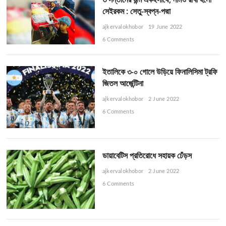
সেইরকম : সেতু-স্বপ্ন-পদ্মা
ajkervalokhobor
19 June 2022
6 Comments
ইতালিকে ৩-০ গোলে উড়িয়ে ফিনালিসিমা ট্রফি
জিতল আর্জেন্টিনা
ajkervalokhobor
2 June 2022
6 Comments
ডায়াবেটিস প্রতিরোধে সহায়ক ঢেঁড়স
ajkervalokhobor
2 June 2022
6 Comments