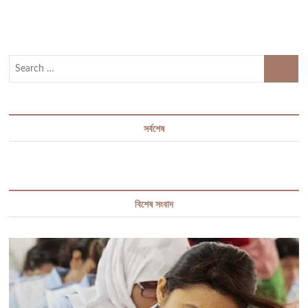
খপ্পরে
পড়ে
সর্বস্ব
হারালেন
সৌদিফেরত
Search
জাহিদুল
…
সর্বশেষ
বিশেষ সংবাদ