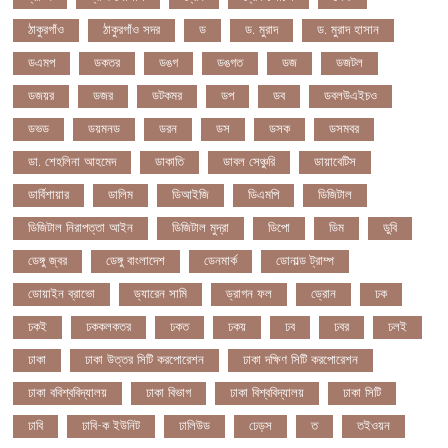
ঠাকুরগাঁও
ঠাকুরগাঁও সদর
ড
ড. মুরাদ
ড. মুরাদ হাসান
ডএমপ
ডকতর
ডঙগ
ডঙগত
ডজ
ডজটল
ডজয়র
ডজর
ডটকমর
ডপ
ডব
ডবলউএইচও
ডভড
ডয়মনড
ডরন
ডস
ডসক
ডসমবর
ডা. শেহলিনা আহমেদ
ডাকাতি
ডাবল সেঞ্চুরি
ডায়াবেটিস
ডার্বিশায়ার
ডালিম
ডিআইজি
ডিএমপি
ডিজিটাল
ডিজিটাল নিরাপত্তা আইন
ডিজিটাল মুদ্রা
ডিপো
ডিম
ডুবি
ডেঙ্গু জ্বর
ডেঙ্গু বাংলাদেশ
ডেনমার্ক
ডোনাল্ড ট্রাম্প
ডোয়াইন ব্রাভো
ড্যারেন সামি
ড্রাগন ফল
ড্রোন
ঢক
ঢকই
ঢককলকতর
ঢকত
ঢকয়
ঢব
ঢবর
ঢলই
ঢাকা
ঢাকা উত্তর সিটি করপোরেশন
ঢাকা দক্ষিণ সিটি করপোরেশন
ঢাকা ববিশ্ববিদ্যালয়
ঢাকা বিভাগ
ঢাকা বিশ্ববিদ্যালয়
ঢাকা সিটি
ঢাবি
ঢাবি-ক ইউনিট
ঢালিউড
ঢেড়স
ত
তইওয়ন