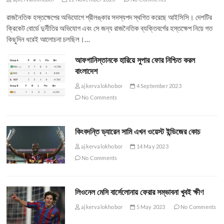
রাজনৈতিক হস্তক্ষেপের অভিযোগে শ্রীলঙ্কার সদস্যপদ স্থগিত করেছে আইসিসি। দেশটির
ক্রিকেট বোর্ডে দুর্নীতির অভিযোগ এবং সে জন্য রাজনৈতিক ব্যক্তিবর্গের হস্তক্ষেপ নিয়ে গত
কিছুদিন ধরেই আলোচনা চলছিল।…
আফগানিস্তানকে হারিয়ে সুপার ফোর নিশ্চিত করল
বাংলাদেশ
ajkervalokhobor
4 September 2023
No Comments
কিংবদন্তি ড্যারেন সামি এখন ওয়েস্ট ইন্ডিজের কোচ
ajkervalokhobor
14 May 2023
No Comments
লিওনেল মেসি বার্সেলোনায় ফেরার সম্ভাবনা খুবই ক্ষীণ
ajkervalokhobor
5 May 2023
No Comments