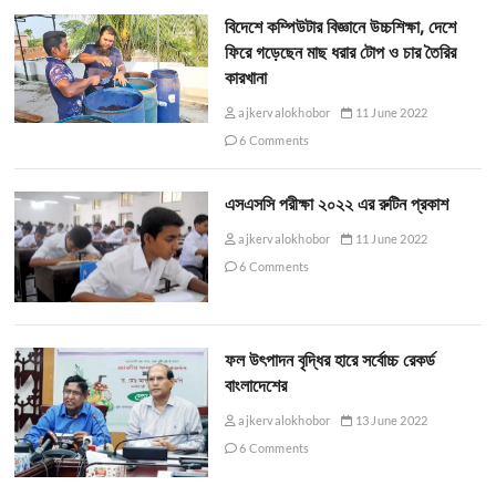
বিদেশে কম্পিউটার বিজ্ঞানে উচ্চশিক্ষা, দেশে
ফিরে গড়েছেন মাছ ধরার টোপ ও চার তৈরির
কারখানা
ajkervalokhobor
11 June 2022
6 Comments
এসএসসি পরীক্ষা ২০২২ এর রুটিন প্রকাশ
ajkervalokhobor
11 June 2022
6 Comments
ফল উৎপাদন বৃদ্ধির হারে সর্বোচ্চ রেকর্ড
বাংলাদেশের
ajkervalokhobor
13 June 2022
6 Comments