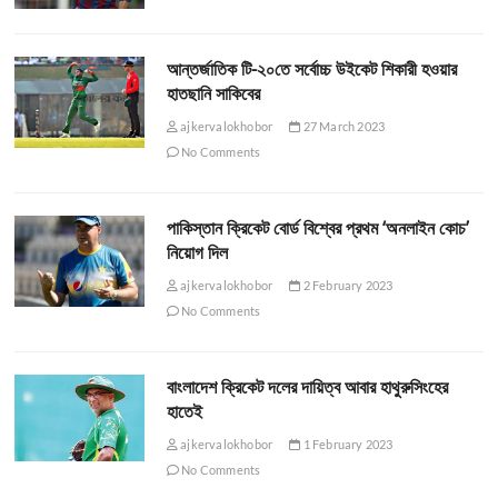
আন্তর্জাতিক টি-২০তে সর্বোচ্চ উইকেট শিকারী হওয়ার
হাতছানি সাকিবের
ajkervalokhobor
27 March 2023
No Comments
পাকিস্তান ক্রিকেট বোর্ড বিশ্বের প্রথম ‘অনলাইন কোচ’
নিয়োগ দিল
ajkervalokhobor
2 February 2023
No Comments
বাংলাদেশ ক্রিকেট দলের দায়িত্ব আবার হাথুরুসিংহের
হাতেই
ajkervalokhobor
1 February 2023
No Comments