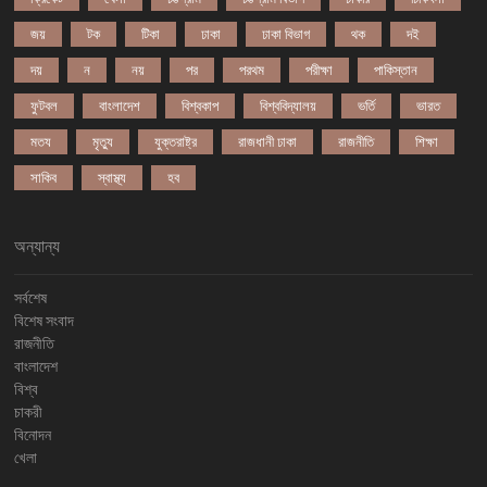
জয়
টক
টিকা
ঢাকা
ঢাকা বিভাগ
থক
দই
দয়
ন
নয়
পর
পরথম
পরীক্ষা
পাকিস্তান
ফুটবল
বাংলাদেশ
বিশ্বকাপ
বিশ্ববিদ্যালয়
ভর্তি
ভারত
মতয
মৃত্যু
যুক্তরাষ্ট্র
রাজধানী ঢাকা
রাজনীতি
শিক্ষা
সাকিব
স্বাস্থ্য
হব
অন্যান্য
সর্বশেষ
বিশেষ সংবাদ
রাজনীতি
বাংলাদেশ
বিশ্ব
চাকরী
বিনোদন
খেলা