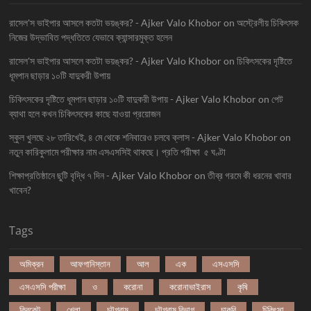
রাসেল'স ভাইপার আসলে কতটা ভয়ঙ্কর? - Ajker Valo Khobor
on
অস্ট্রেলীয় চিকিৎসক
নিজের উদ্ভাবিত পদ্ধতিতে যেভাবে ক্যান্সারমুক্ত হলেন
রাসেল'স ভাইপার আসলে কতটা ভয়ঙ্কর? - Ajker Valo Khobor
on
চিকিৎসকের দৃষ্টিতে
ধূমপান ছাড়ার ১০টি যাদুকরী উপায়
চিকিৎসকের দৃষ্টিতে ধূমপান ছাড়ার ১০টি যাদুকরী উপায় - Ajker Valo Khobor
on
পেট
ব্যাথা হলে কখন চিকিৎসকের কাছে যাওয়া প্রয়োজন
স্কুল খুলছে ২৮ তারিখেই, ৪ মে থেকে শনিবারেও চলবে ক্লাস - Ajker Valo Khobor
on
নতুন কারিকুলামে পরীক্ষার নাম এসএসসিই থাকছে। প্রতি পরীক্ষা ৫ ঘণ্টা
শিক্ষাপ্রতিষ্ঠানে ছুটি বৃদ্ধি ৭ দিন - Ajker Valo Khobor
on
তীব্র গরমে কী ধরনের খাবার
খাবেন?
Tags
অমিক্রন
আফগানিস্তান
আল
এক
এসএসসি
এসএসসি পরীক্ষা
ও
করোনা
করোনাভাইরাস
কৃষি
ক্রিকেট
খেলা
চট্টগ্রাম
চট্টগ্রাম বিভাগ
চাকরি
চিকিৎসা