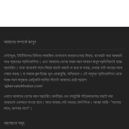
আমাদের সম্পর্কে জানুন
ফেইসবুক, ইউটিউবসহ বিভিন্ন সামাজিক যোগাযোগ মাধ্যমে চলছে মিথ্যা, বানোয়াট আর আজগুবি
খবর প্রচারের প্রতিযোগিতা। এতে আমাদের দেশের সহজ-সরল সাধারণ মানুষ প্রতিনিয়তই হচ্ছে
প্রতারিত। তারা অনেকেই সত্য-মিথ্যা যাচাই-বাছাই না করে যা শুনছে, দেখছে তাই অন্যের সাথে
শেয়ার করছে। যা সমাজে জন্ম দিচ্ছে ভুল-বোঝাবুঝি, অস্থিরতা। এই অসুস্থ প্রতিযোগিতা থেকে
সহজ-সরল মানুষকে একটুখানি স্বস্তি দিতেই আমাদের ছোট্ট প্রয়াশ-
‘ajkervalokhobor.com’
এখানে আমাদের দেশের বহুল প্রচারিত, জনপ্রিয় এবং বস্তুনিষ্ঠ পত্রিকাগুলোর বাছাই করা
খবরগুলো একসাথে পাওয়া যাবে। সাথে থাকছে সেই খবরের সোর্স লিংক। আমরা আছি- “সত্যের
সাথে, আপনার পাশে”।
আলোচনা সমূহ