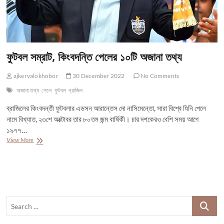
ফুটবল সম্রাট, কিংবদন্তি পেলের ১০টি অজানা তথ্য
ajkervalokhobor
30 December 2022
No Comments
অজানা তথ্য
পেলে
ফুটবল
ব্রাজিল
ব্রাজিলের কিংবদন্তী ফুটবলার এডসন আরান্তেস দো নাসিমেন্তো, সারা বিশ্বে যিনি পেলে
নামে বিখ্যাত, ২৩শে অক্টোবর তার ৮০তম জন্ম বার্ষিকী। চার দশকেরও বেশি সময় আগে
১৯৭৭…
ফুটবল
View More
সম্রাট,
কিংবদন্তি
পেলের
১০টি
অজানা
তথ্য
Search
…