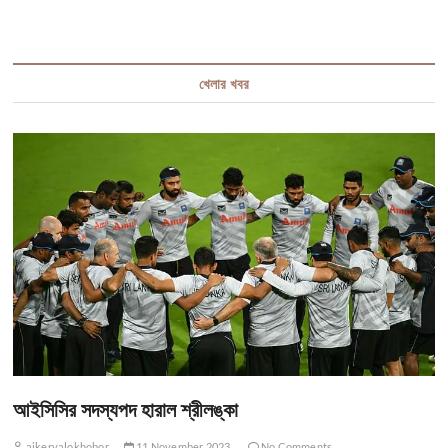
খেলার খবর
আইসিসির সদস্যপদ হারাল শ্রীলঙ্কা
ajkervalokhobor
11 November 2023
No Comments