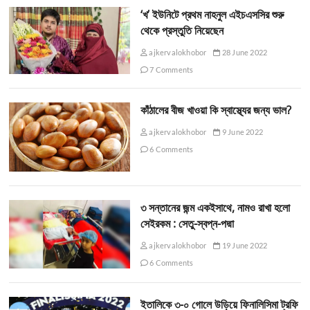
‘খ’ ইউনিটে প্রথম নাহনুল এইচএসসির শুরু
থেকে প্রস্তুতি নিয়েছেন
ajkervalokhobor
28 June 2022
7 Comments
কাঁঠালের বীজ খাওয়া কি স্বাস্থ্যের জন্য ভাল?
ajkervalokhobor
9 June 2022
6 Comments
৩ সন্তানের জন্ম একইসাথে, নামও রাখা হলো
সেইরকম : সেতু-স্বপ্ন-পদ্মা
ajkervalokhobor
19 June 2022
6 Comments
ইতালিকে ৩-০ গোলে উড়িয়ে ফিনালিসিমা ট্রফি