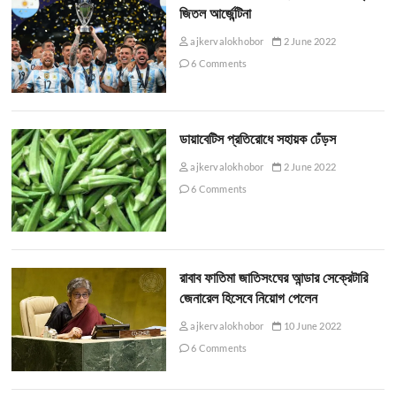
জিতল আর্জেন্টিনা
ajkervalokhobor
2 June 2022
6 Comments
ডায়াবেটিস প্রতিরোধে সহায়ক ঢেঁড়স
ajkervalokhobor
2 June 2022
6 Comments
রাবাব ফাতিমা জাতিসংঘের আন্ডার সেক্রেটারি
জেনারেল হিসেবে নিয়োগ পেলেন
ajkervalokhobor
10 June 2022
6 Comments