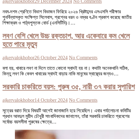
ajkervalokhobor
29 December 2024
No Comments
নবম-দশম শ্রেণিতে বিভাগ বিভাজন ফিরিয়ে ২০২৬ খ্রিষ্টাব্দের এসএসসি পরীক্ষার
পুনর্বিন্যাসকৃত সংক্ষিপ্ত সিলেবাস, প্রশ্নের ধরন ও নম্বর বণ্টন প্রকাশ করেছে জাতীয়
শিক্ষাক্রম ও পাঠ্যপুস্তক বোর্ড (এনসিটিবি)।…
লবণ বেশি খেলে উচ্চ রক্তচাপ, আর একেবারে কম খেলে
হতে পারে মৃত্যু
ajkervalokhobor
26 October 2024
No Comments
বলা হয়, খাবারে লবণ না দিলে তাতে কোনো স্বাদই হয় না। কথাটা অনেকখানি সঠিক,
কিন্তু লবণ কি কেবল খাবারের স্বাদই বাড়ায় নাকি মানুষের স্বাস্থ্যের জন্যও…
সরকারি চাকরিতে বয়স: পুরুষ ৩৫, নারী ৩৭ করার সুপারিশ
ajkervalokhobor
14 October 2024
No Comments
সূত্রের বরাত দিয়ে বিষয়টি আগেই জানাজানি হয়ে গিয়েছিল। এবার পর্যালোচনা কমিটির
প্রধান আবদুল মুয়ীদ চৌধুরী সাংবাদিকদের জানালেন, তাঁরা সরকারি চাকরিতে প্রবেশের
সর্বোচ্চ বয়সসীমা পুরুষের ক্ষেত্রে…