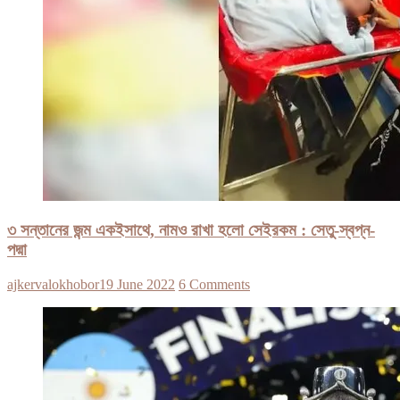
৩ সন্তানের জন্ম একইসাথে, নামও রাখা হলো সেইরকম : সেতু-স্বপ্ন-
পদ্মা
ajkervalokhobor
19 June 2022
6 Comments