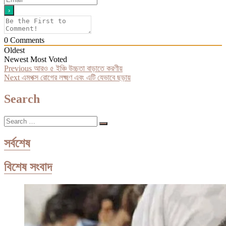
0
Comments
Oldest
Newest
Most Voted
Post
Previous
Previous
আরও ৫ ইঞ্চি উচ্চতা বাড়াতে করণীয়
Next
post:
Next
এমপক্স রোগের লক্ষ্মণ এবং এটি যেভাবে ছড়ায়
navigation
post:
Search
Search
…
সর্বশেষ
বিশেষ সংবাদ