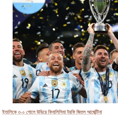
ইতালিকে ৩-০ গোলে উড়িয়ে ফিনালিসিমা ট্রফি জিতল আর্জেন্টিনা