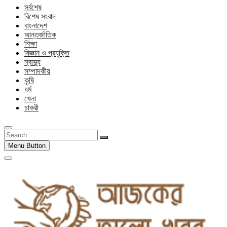
সর্বশেষ
বিশেষ সংবাদ
বাংলাদেশ
আন্তর্জাতিক
শিক্ষা
বিজ্ঞান ও প্রযুক্তি
স্বাস্থ্য
সম্পাদকীয়
কৃষি
ধর্ম
খেলা
চাকরী
Search
…
Menu Button