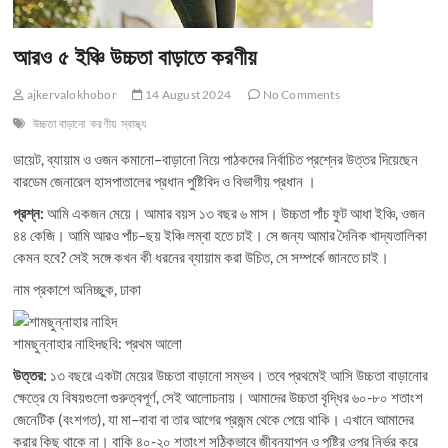
আরও ৫ ইঞ্চি উচ্চতা বাড়াতে করণীয়
ajkervalokhobor
14 August 2024
No Comments
উচ্চতা বাড়ানো
করণীয়
স্বাস্থ্য
ডায়েট, ব্যায়াম ও ওজন কমানো–বাড়ানো নিয়ে পাঠকদের নির্বাচিত প্রশ্নের উত্তর দিয়েছেন
বারডেম জেনারেল হাসপাতালের প্রধান পুষ্টিবিদ ও বিভাগীয় প্রধান ।
প্রশ্ন:
আমি একজন মেয়ে। আমার বয়স ১৩ বছর ৬ মাস। উচ্চতা পাঁচ ফুট আধা ইঞ্চি, ওজন
৪৪ কেজি। আমি আরও পাঁচ–ছয় ইঞ্চি লম্বা হতে চাই। সে জন্য আমার দৈনিক খাদ্যতালিকা
কেমন হবে? সেই সঙ্গে কখন কী ধরনের ব্যায়াম করা উচিত, সে সম্পর্কে জানতে চাই।
নাম প্রকাশে অনিচ্ছুক, ঢাকা
শামছুন্নাহার নাহিদছবি: প্রথম আলো
উত্তর:
১৩ বছরে একটা মেয়ের উচ্চতা বাড়ানো সম্ভব। তবে প্রথমেই আসি উচ্চতা বাড়ানোর
ক্ষেত্রে যে বিষয়গুলো গুরুত্বপূর্ণ, সেই আলোচনায়। আমাদের উচ্চতা বৃদ্ধির ৬০-৮০ শতাংশ
জেনেটিক (বংশগত), যা মা–বাবা বা তার আগের প্রজন্ম থেকে পেয়ে থাকি। এখানে আমাদের
করার কিছু থাকে না। বাকি ৪০-২০ শতাংশ সঠিকভাবে জীবনযাপন ও পুষ্টির ওপর নির্ভর করে