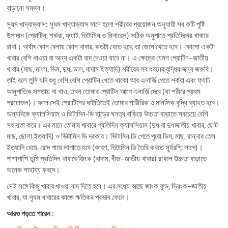
বাড়ানো সম্ভব।
সুষম খাদ্যাভ্যাস: সুষম খাদ্যাভ্যাস মানে হলো শরীরের প্রয়োজন অনুযায়ী সব কটি পুষ্টি
উপাদান (প্রোটিন, শর্করা, ফ্যাট, ভিটামিন ও মিনারেল) সঠিক অনুপাতে প্রতিদিনের খাবারে
রাখা। অর্থাৎ কোন বেলায় কোন খাবার, কতটা খেতে হবে, তা জেনে খেতে হবে। কোনো একটা
খাবার বেশি খাওয়া বা অন্য একটা বাদ দেওয়া যাবে না। এ ক্ষেত্রে যেমন প্রোটিন–জাতীয়
খাবার (মাছ, মাংস, ডিম, দুধ, ডাল, বাদাম ইত্যাদি) শরীরের সব ধরনের বৃদ্ধির জন্য জরুরি।
তাই বলে তুমি যদি শুধু বেশি বেশি প্রোটিন খেতে থাকো আর এনার্জি পেতে শর্করা এবং ফ্যাট
আনুপাতিক সমতায় না খাও, তখন তোমার প্রোটিন আগে এনার্জি দেবে (যা শরীরে প্রথম
প্রয়োজন)। ফলে সেই প্রোটিনের ঘাটতিতেই তোমার শারীরিক ও মানসিক বৃদ্ধি ব্যাহত হবে।
অন্যদিকে ক্যালসিয়াম ও ভিটামিন-ডি হাড়ের ঘনত্ব বাড়িয়ে উচ্চতা বাড়াতে সবচেয়ে বেশি
সহায়তা করে। এর মানে তোমার খাবারে প্রতিদিন ক্যালসিয়াম (দুধ বা দুধজাতীয় খাবার, ছোট
মাছ, ছোলা ইত্যাদি) ও ভিটামিন ডি দরকার। ভিটামিন ডি পেতে পুরো ডিম, মাছ, রান্নার তেল
ইত্যাদি খেয়ে, রোদ গায়ে লাগাতে হবে (কারণ, ভিটামিন ডি তৈরি করতে সূর্যরশ্মি লাগে)।
পাশাপাশি তুমি প্রতিদিন খাবারে জিংক (বাদাম, বীজ–জাতীয় খাবার) রাখলে উচ্চতা বাড়াতে
অনেক সাহায্য করবে।
সেই সঙ্গে কিছু খাবার খাওয়া বাদ দিতে হবে। এর মধ্যে আছে জাংক ফুড, ড্রিংক–জাতীয়
খাবার, যা সুষম খাবারের কাজে ক্ষতিকর প্রভাব ফেলে।
আরও পড়তে পারেন
: