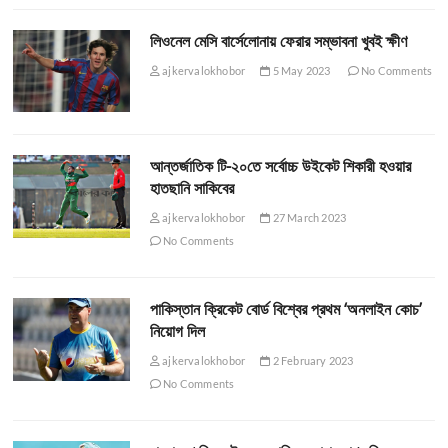
লিওনেল মেসি বার্সেলোনায় ফেরার সম্ভাবনা খুবই ক্ষীণ
ajkervalokhobor
5 May 2023
No Comments
আন্তর্জাতিক টি-২০তে সর্বোচ্চ উইকেট শিকারী হওয়ার
হাতছানি সাকিবের
ajkervalokhobor
27 March 2023
No Comments
পাকিস্তান ক্রিকেট বোর্ড বিশ্বের প্রথম ‘অনলাইন কোচ’
নিয়োগ দিল
ajkervalokhobor
2 February 2023
No Comments