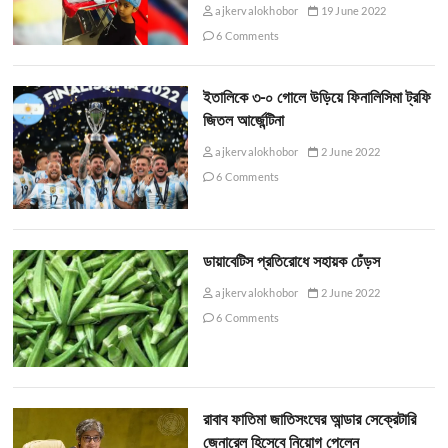
ajkervalokhobor
19 June 2022
6 Comments
ইতালিকে ৩-০ গোলে উড়িয়ে ফিনালিসিমা ট্রফি
জিতল আর্জেন্টিনা
ajkervalokhobor
2 June 2022
6 Comments
ডায়াবেটিস প্রতিরোধে সহায়ক ঢেঁড়স
ajkervalokhobor
2 June 2022
6 Comments
রাবাব ফাতিমা জাতিসংঘের আন্ডার সেক্রেটারি
জেনারেল হিসেবে নিয়োগ পেলেন