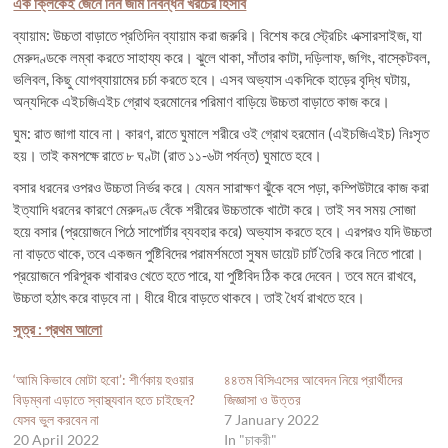
এক ক্লিকেই জেনে নিন জমি নিবন্ধন খরচের হিসাব
ব্যায়াম: উচ্চতা বাড়াতে প্রতিদিন ব্যায়াম করা জরুরি। বিশেষ করে স্ট্রেচিং এক্সারসাইজ, যা
মেরুদণ্ডকে লম্বা করতে সাহায্য করে। ঝুলে থাকা, সাঁতার কাটা, দড়িলাফ, জগিং, বাস্কেটবল,
ভলিবল, কিছু যোগব্যায়ামের চর্চা করতে হবে। এসব অভ্যাস একদিকে হাড়ের বৃদ্ধি ঘটায়,
অন্যদিকে এইচজিএইচ গ্রোথ হরমোনের পরিমাণ বাড়িয়ে উচ্চতা বাড়াতে কাজ করে।
ঘুম: রাত জাগা যাবে না। কারণ, রাতে ঘুমালে শরীরে ওই গ্রোথ হরমোন (এইচজিএইচ) নিঃসৃত
হয়। তাই কমপক্ষে রাতে ৮ ঘণ্টা (রাত ১১-৬টা পর্যন্ত) ঘুমাতে হবে।
বসার ধরনের ওপরও উচ্চতা নির্ভর করে। যেমন সারাক্ষণ ঝুঁকে বসে পড়া, কম্পিউটারে কাজ করা
ইত্যাদি ধরনের কারণে মেরুদণ্ড বেঁকে শরীরের উচ্চতাকে খাটো করে। তাই সব সময় সোজা
হয়ে বসার (প্রয়োজনে পিঠে সাপোর্টার ব্যবহার করে) অভ্যাস করতে হবে। এরপরও যদি উচ্চতা
না বাড়তে থাকে, তবে একজন পুষ্টিবিদের পরামর্শমতো সুষম ডায়েট চার্ট তৈরি করে নিতে পারো।
প্রয়োজনে পরিপূরক খাবারও খেতে হতে পারে, যা পুষ্টিবিদ ঠিক করে দেবেন। তবে মনে রাখবে,
উচ্চতা হঠাৎ করে বাড়বে না। ধীরে ধীরে বাড়তে থাকবে। তাই ধৈর্য রাখতে হবে।
সূত্র : প্রথম আলো
‘আমি কিভাবে মোটা হবো’: শীর্ণকায় হওয়ার
৪৪তম বিসিএসের আবেদন নিয়ে প্রার্থীদের
বিড়ম্বনা এড়াতে স্বাস্থ্যবান হতে চাইছেন?
জিজ্ঞাসা ও উত্তর
যেসব ভুল করবেন না
7 January 2022
20 April 2022
In "চাকরী"