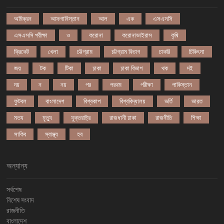
অমিক্রন
আফগানিস্তান
আল
এক
এসএসসি
এসএসসি পরীক্ষা
ও
করোনা
করোনাভাইরাস
কৃষি
ক্রিকেট
খেলা
চট্টগ্রাম
চট্টগ্রাম বিভাগ
চাকরি
চিকিৎসা
জয়
টক
টিকা
ঢাকা
ঢাকা বিভাগ
থক
দই
দয়
ন
নয়
পর
পরথম
পরীক্ষা
পাকিস্তান
ফুটবল
বাংলাদেশ
বিশ্বকাপ
বিশ্ববিদ্যালয়
ভর্তি
ভারত
মতয
মৃত্যু
যুক্তরাষ্ট্র
রাজধানী ঢাকা
রাজনীতি
শিক্ষা
সাকিব
স্বাস্থ্য
হব
অন্যান্য
সর্বশেষ
বিশেষ সংবাদ
রাজনীতি
বাংলাদেশ