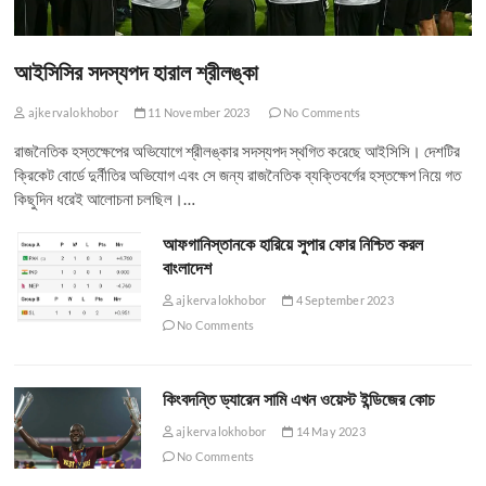
আইসিসির সদস্যপদ হারাল শ্রীলঙ্কা
ajkervalokhobor
11 November 2023
No Comments
রাজনৈতিক হস্তক্ষেপের অভিযোগে শ্রীলঙ্কার সদস্যপদ স্থগিত করেছে আইসিসি। দেশটির
ক্রিকেট বোর্ডে দুর্নীতির অভিযোগ এবং সে জন্য রাজনৈতিক ব্যক্তিবর্গের হস্তক্ষেপ নিয়ে গত
কিছুদিন ধরেই আলোচনা চলছিল।…
আফগানিস্তানকে হারিয়ে সুপার ফোর নিশ্চিত করল
বাংলাদেশ
ajkervalokhobor
4 September 2023
No Comments
কিংবদন্তি ড্যারেন সামি এখন ওয়েস্ট ইন্ডিজের কোচ
ajkervalokhobor
14 May 2023
No Comments