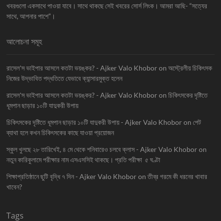
খবরগুলো একসাথে পাওয়া যাবে। সাথে থাকছে সেই খবরের সোর্স লিংক। আমরা আছি- “সত্যের
সাথে, আপনার পাশে”।
আলোচনা সমূহ
রাসেল'স ভাইপার আসলে কতটা ভয়ঙ্কর? - Ajker Valo Khobor
on
অস্ট্রেলীয় চিকিৎসক
নিজের উদ্ভাবিত পদ্ধতিতে যেভাবে ক্যান্সারমুক্ত হলেন
রাসেল'স ভাইপার আসলে কতটা ভয়ঙ্কর? - Ajker Valo Khobor
on
চিকিৎসকের দৃষ্টিতে
ধূমপান ছাড়ার ১০টি যাদুকরী উপায়
চিকিৎসকের দৃষ্টিতে ধূমপান ছাড়ার ১০টি যাদুকরী উপায় - Ajker Valo Khobor
on
পেট
ব্যাথা হলে কখন চিকিৎসকের কাছে যাওয়া প্রয়োজন
স্কুল খুলছে ২৮ তারিখেই, ৪ মে থেকে শনিবারেও চলবে ক্লাস - Ajker Valo Khobor
on
নতুন কারিকুলামে পরীক্ষার নাম এসএসসিই থাকছে। প্রতি পরীক্ষা ৫ ঘণ্টা
শিক্ষাপ্রতিষ্ঠানে ছুটি বৃদ্ধি ৭ দিন - Ajker Valo Khobor
on
তীব্র গরমে কী ধরনের খাবার
খাবেন?
Tags