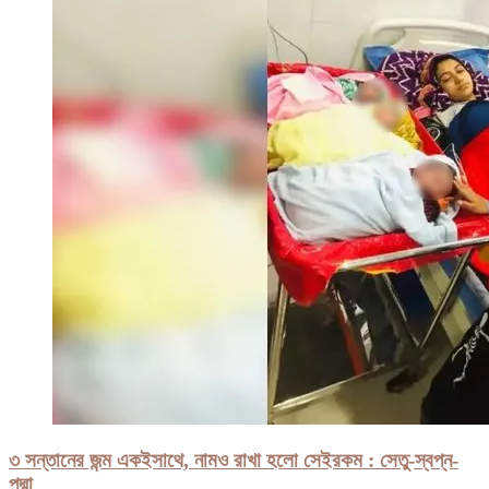
৩ সন্তানের জন্ম একইসাথে, নামও রাখা হলো সেইরকম : সেতু-স্বপ্ন-
পদ্মা