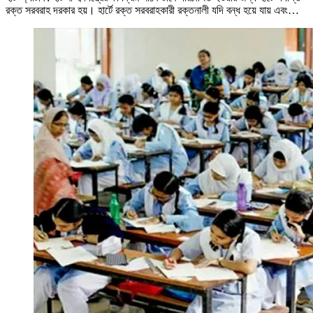
রক্ত সরবরাহ দরকার হয়। হার্টে রক্ত সরবরাহকারী রক্তনালী যদি বন্ধ হয়ে যায় এবং…