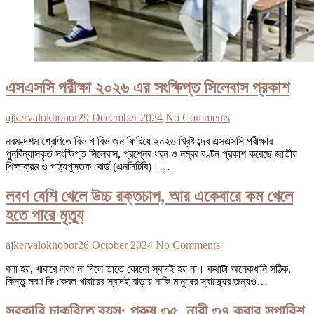
এসএসসি পরীক্ষা ২০২৬ এর সংক্ষিপ্ত সিলেবাস প্রকাশ
ajkervalokhobor
29 December 2024
No Comments
নবম-দশম শ্রেণিতে বিভাগ বিভাজন ফিরিয়ে ২০২৬ খ্রিষ্টাব্দের এসএসসি পরীক্ষার
পুনর্বিন্যাসকৃত সংক্ষিপ্ত সিলেবাস, প্রশ্নের ধরন ও নম্বর বণ্টন প্রকাশ করেছে জাতীয়
শিক্ষাক্রম ও পাঠ্যপুস্তক বোর্ড (এনসিটিবি)।…
লবণ বেশি খেলে উচ্চ রক্তচাপ, আর একেবারে কম খেলে
হতে পারে মৃত্যু
ajkervalokhobor
26 October 2024
No Comments
বলা হয়, খাবারে লবণ না দিলে তাতে কোনো স্বাদই হয় না। কথাটা অনেকখানি সঠিক,
কিন্তু লবণ কি কেবল খাবারের স্বাদই বাড়ায় নাকি মানুষের স্বাস্থ্যের জন্যও…
সরকারি চাকরিতে বয়স: পুরুষ ৩৫, নারী ৩৭ করার সুপারিশ