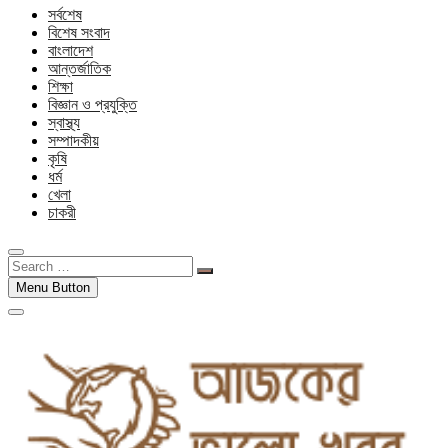
সর্বশেষ
বিশেষ সংবাদ
বাংলাদেশ
আন্তর্জাতিক
শিক্ষা
বিজ্ঞান ও প্রযুক্তি
স্বাস্থ্য
সম্পাদকীয়
কৃষি
ধর্ম
খেলা
চাকরী
Search
…
Menu Button