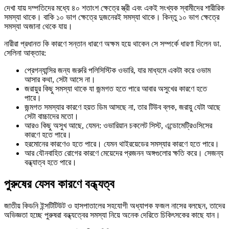
দেখা যায় দম্পতিদের মধ্যে ৪০ শতাংশ ক্ষেত্রে স্ত্রী এবং একই সংখ্যক স্বামীদের শারীরিক
সমস্যা থাকে। বাকি ১০ ভাগ ক্ষেত্রে দুজনেরই সমস্যা থাকে। কিন্তু ১০ ভাগ ক্ষেত্রে
সমস্যা অজানা থেকে যায়।
নারীরা প্রধানত কি কারণে সন্তান ধারণে অক্ষম হয়ে থাকেন সে সম্পর্কে ধারণা দিলেন ডা.
সেলিনা আক্তার:
প্রেগন্যান্সির জন্য জরুরি পলিসিস্টিক ওভারি, যার মাধ্যমে একটা করে ওভাম
আসার কথা, সেটা আসে না।
জরায়ুর কিছু সমস্যা থাকে যা জন্মগত হতে পারে আবার অসুখের কারণে হতে
পারে।
জন্মগত সমস্যার কারণে হয়ত ডিম আসছে না, তার টিউব ব্লক, জরায়ু যেটা আছে
সেটা বাচ্চাদের মতো।
আরও কিছু অসুখ আছে, যেমন: ওভারিয়ান চকলেট সিস্ট, এন্ডোমেট্রিওসিসের
কারণে হতে পারে।
হরমোনের কারণেও হতে পারে। যেমন থাইরয়েডের সমস্যার কারণে হতে পারে।
আর যৌনবাহিত রোগের কারণে মেয়েদের প্রজনন অঙ্গগুলোর ক্ষতি করে। সেজন্য
বন্ধ্যাত্ব হতে পারে।
পুরুষের যেসব কারণে বন্ধ্যত্ব
জাতীয় কিডনি ইন্সটিটিউট ও হাসপাতালের সহযোগী অধ্যাপক ফজল নাসের বলছেন, তাদের
অভিজ্ঞতা হচ্ছে পুরুষরা বন্ধ্যত্বের সমস্যা নিয়ে অনেক দেরিতে চিকিৎসকের কাছে যান।