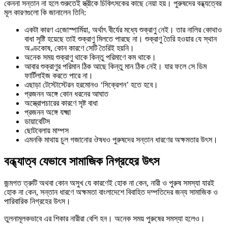
কেননা সন্তান না হলে শুরুতেই স্ত্রীকে চিকিৎসকের কাছে নেয়া হয়। পুরুষদের বন্ধ্যত্বের
মূল কারণগুলো কি জানালেন তিনি:
একটা কারণ এজোস্পার্মিয়া, অর্থাৎ বীর্যের মধ্যে শুক্রাণু নেই। তার নালির কোথাও
বাধা সৃষ্টি হয়েছে তাই শুক্রাণু মিলতে পারছে না। শুক্রাণু তৈরি হওয়ার যে স্থান
অণ্ডকোষ, কোন কারণে সেটি তৈরিই হয়নি।
অনেক সময় শুক্রাণু থাকে কিন্তু পরিমাণে কম থাকে।
আবার শুক্রাণুর পরিমান ঠিক আছে কিন্তু মান ঠিক নেই। যার ফলে সে ডিম
ফার্টিলাইজ করতে পারে না।
এছাড়া টেস্টোস্টেরন হরমোনও ‘সিক্রেশন’ হতে হবে।
প্রজনন অঙ্গে কোন ধরনের আঘাত
অস্ত্রোপচারের কারণে সৃষ্ট বাধা
প্রজনন অঙ্গে যক্ষ্মা
ডায়াবেটিস
ছোটবেলায় মাম্পস
এমনকি মাথায় চুল গজানোর ঔষধও পুরুষদের সন্তান ধারণের অক্ষমতার উৎস।
বন্ধ্যাত্ব যেভাবে সামাজিক নিগ্রহের উৎস
জন্মগত ত্রুটি অথবা কোন অসুখ যে কারণেই হোক না কেন, নারী ও পুরুষ সমস্যা যারই
হোক না কেন, সন্তান ধারণে অক্ষমতা বাংলাদেশে বিবাহিত দম্পতিদের জন্য সামাজিক ও
পারিবারিক নিগ্রহের উৎস।
তুলনামূলকভাবে এর শিকার নারীরা বেশি হন। অনেক সময় পুরুষের সমস্যা হলেও।