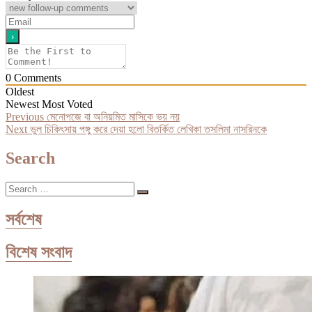
0
Comments
Oldest
Newest
Most Voted
Post
Previous
Previous
মেনোপজে বা অনিয়মিত মাসিকে ভয় নয়
Next
post:
Next
ভুল চিকিৎসায় পঙ্গু করে দেয়া হলো বিতর্কিত লেখিকা তসলিমা নাসরিনকে
navigation
post:
Search
Search
…
সর্বশেষ
বিশেষ সংবাদ