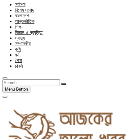
সর্বশেষ
বিশেষ সংবাদ
বাংলাদেশ
আন্তর্জাতিক
শিক্ষা
বিজ্ঞান ও প্রযুক্তি
স্বাস্থ্য
সম্পাদকীয়
কৃষি
ধর্ম
খেলা
চাকরী
Search
…
Menu Button