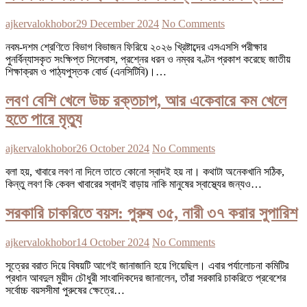
ajkervalokhobor
29 December 2024
No Comments
নবম-দশম শ্রেণিতে বিভাগ বিভাজন ফিরিয়ে ২০২৬ খ্রিষ্টাব্দের এসএসসি পরীক্ষার
পুনর্বিন্যাসকৃত সংক্ষিপ্ত সিলেবাস, প্রশ্নের ধরন ও নম্বর বণ্টন প্রকাশ করেছে জাতীয়
শিক্ষাক্রম ও পাঠ্যপুস্তক বোর্ড (এনসিটিবি)।…
লবণ বেশি খেলে উচ্চ রক্তচাপ, আর একেবারে কম খেলে
হতে পারে মৃত্যু
ajkervalokhobor
26 October 2024
No Comments
বলা হয়, খাবারে লবণ না দিলে তাতে কোনো স্বাদই হয় না। কথাটা অনেকখানি সঠিক,
কিন্তু লবণ কি কেবল খাবারের স্বাদই বাড়ায় নাকি মানুষের স্বাস্থ্যের জন্যও…
সরকারি চাকরিতে বয়স: পুরুষ ৩৫, নারী ৩৭ করার সুপারিশ
ajkervalokhobor
14 October 2024
No Comments
সূত্রের বরাত দিয়ে বিষয়টি আগেই জানাজানি হয়ে গিয়েছিল। এবার পর্যালোচনা কমিটির
প্রধান আবদুল মুয়ীদ চৌধুরী সাংবাদিকদের জানালেন, তাঁরা সরকারি চাকরিতে প্রবেশের
সর্বোচ্চ বয়সসীমা পুরুষের ক্ষেত্রে…