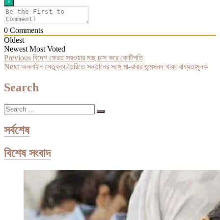
0
Comments
Oldest
Newest
Most Voted
Post
Previous
Previous
বিদেশ ফেরত সরওয়ার মাছ চাস করে কোটিপতি
Next
post:
Next
অনলাইন সেতুবন্ধ তৈরিতে সন্তানের সঙ্গে মা-বাবার জন্মসনদ থাকা বাধ্যতামূলক
navigation
post:
Search
Search
…
সর্বশেষ
বিশেষ সংবাদ