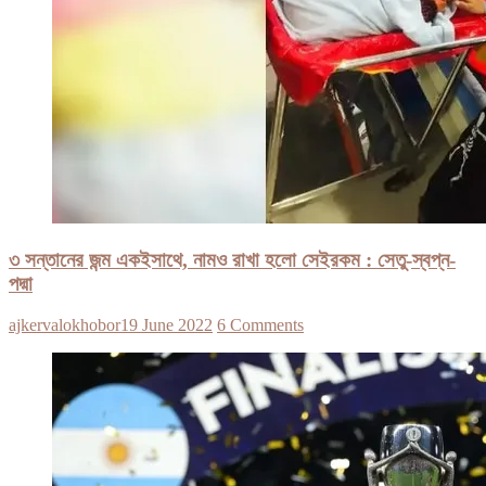
৩ সন্তানের জন্ম একইসাথে, নামও রাখা হলো সেইরকম : সেতু-স্বপ্ন-
পদ্মা
ajkervalokhobor
19 June 2022
6 Comments