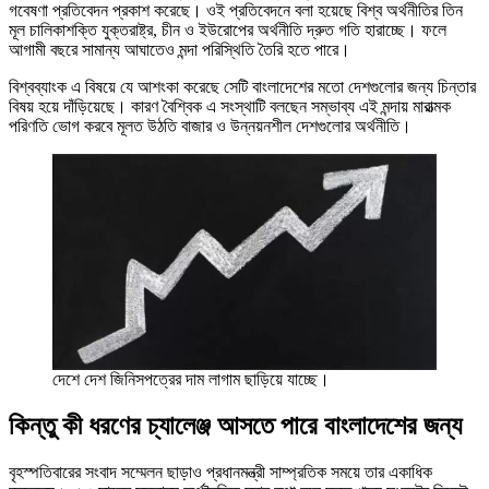
গবেষণা প্রতিবেদন প্রকাশ করেছে। ওই প্রতিবেদনে বলা হয়েছে বিশ্ব অর্থনীতির তিন
মূল চালিকাশক্তি যুক্তরাষ্ট্র, চীন ও ইউরোপের অর্থনীতি দ্রুত গতি হারাচ্ছে। ফলে
আগামী বছরে সামান্য আঘাতেও মন্দা পরিস্থিতি তৈরি হতে পারে।
বিশ্বব্যাংক এ বিষয়ে যে আশংকা করেছে সেটি বাংলাদেশের মতো দেশগুলোর জন্য চিন্তার
বিষয় হয়ে দাঁড়িয়েছে। কারণ বৈশ্বিক এ সংস্থাটি বলছেন সম্ভাব্য এই মন্দায় মারাত্মক
পরিণতি ভোগ করবে মূলত উঠতি বাজার ও উন্নয়নশীল দেশগুলোর অর্থনীতি।
দেশে দেশ জিনিসপত্রের দাম লাগাম ছাড়িয়ে যাচ্ছে।
কিন্তু কী ধরণের চ্যালেঞ্জ আসতে পারে বাংলাদেশের জন্য
বৃহস্পতিবারের সংবাদ সম্মেলন ছাড়াও প্রধানমন্ত্রী সাম্প্রতিক সময়ে তার একাধিক