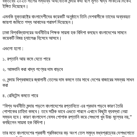
বক্তব্যে ২০২৩ সালের সম্ভাব্য অর্থনৈতিক মন্দার কথা বলে মূলত খাদ্য সংকটের দিকেই
ইঙ্গিত দিয়েছেন।
এমনকি যুক্তরাষ্ট্রে বাংলাদেশীদের কয়েকটি অনুষ্ঠানে তিনি দেশবাসীকে তাদের অব্যবহৃত
জায়গা জমিতে শস্য আবাদের পরামর্শ দিয়েছেন।
ঢাকা বিশ্ববিদ্যালয়ের অর্থনীতির শিক্ষক সায়মা হক বিদিশা বলছেন বাংলাদেশের সামনে
কয়েকটি বিষয় চ্যালেঞ্জ হিসেবে আসবে।
এগুলো হলো :
১. রপ্তানি আয় কমে যেতে পারে
২. আমদানি করা খাদ্য পণ্যের দাম বাড়বে
৩. মন্দায় বিশ্ববাজারে জ্বালানী তেলের দাম কমলে তার সাথে দেশের বাজারের সমন্বয় সাধন
করা
৪. রেমিটেন্স কমতে পারে
“বিশ্ব অর্থনীতি মন্দায় পড়লে বাংলাদেশের রপ্তানিতে এর প্রভাব পড়বে কারণ তৈরি
পোশাকের চাহিদা কমবে। তবে সঠিক ভাবে এগুতে পারলে এখানে কিছুটা ব্যবস্থা নেয়া
সম্ভব হবে। কারণ বাংলাদেশ যেসব পোশাক রপ্তানি করে সেগুলো খুব উচ্চ মূল্যের নয়,”
বলছিলেন সায়মা হক বিদিশা।
তার মতে বাংলাদেশের প্রবাসী শ্রমিকদের বড় অংশ তেল সমৃদ্ধ মধ্যপ্রাচ্যের দেশগুলোতে