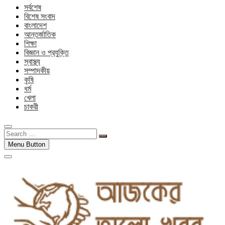
সর্বশেষ
বিশেষ সংবাদ
বাংলাদেশ
আন্তর্জাতিক
শিক্ষা
বিজ্ঞান ও প্রযুক্তি
স্বাস্থ্য
সম্পাদকীয়
কৃষি
ধর্ম
খেলা
চাকরী
Search
…
Menu Button