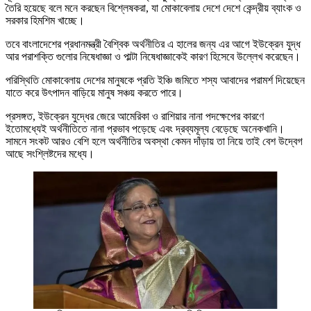
তৈরি হয়েছে বলে মনে করছেন বিশ্লেষকরা, যা মোকাবেলায় দেশে দেশে কেন্দ্রীয় ব্যাংক ও
সরকার হিমশিম খাচ্ছে।
তবে বাংলাদেশের প্রধানমন্ত্রী বৈশ্বিক অর্থনীতির এ হালের জন্য এর আগে ইউক্রেন যুদ্ধ
আর পরাশক্তি গুলোর নিষেধাজ্ঞা ও পাল্টা নিষেধাজ্ঞাকেই কারণ হিসেবে উল্লেখ করেছেন।
পরিস্থিতি মোকাবেলায় দেশের মানুষকে প্রতি ইঞ্চি জমিতে শস্য আবাদের পরামর্শ দিয়েছেন
যাতে করে উৎপাদন বাড়িয়ে মানুষ সঞ্চয় করতে পারে।
প্রসঙ্গত, ইউক্রেন যুদ্ধের জেরে আমেরিকা ও রাশিয়ার নানা পদক্ষেপের কারণে
ইতোমধ্যেই অর্থনীতিতে নানা প্রভাব পড়েছে এবং দ্রব্যমূল্য বেড়েছে অনেকখানি।
সামনে সংকট আরও বেশি হলে অর্থনীতির অবস্থা কেমন দাঁড়ায় তা নিয়ে তাই বেশ উদ্বেগ
আছে সংশ্লিষ্টদের মধ্যে।