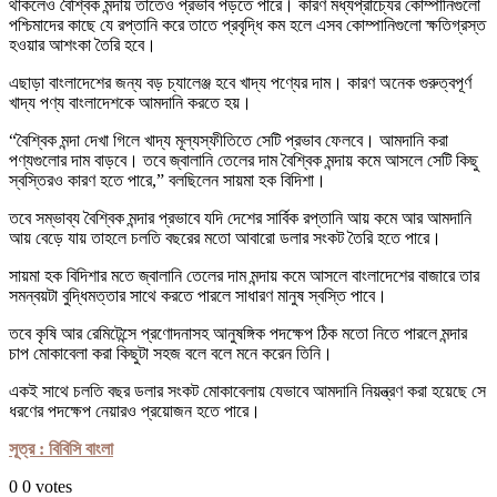
থাকলেও বৈশ্বিক মন্দায় তাতেও প্রভাব পড়তে পারে। কারণ মধ্যপ্রাচ্যের কোম্পানিগুলো
পশ্চিমাদের কাছে যে রপ্তানি করে তাতে প্রবৃদ্ধি কম হলে এসব কোম্পানিগুলো ক্ষতিগ্রস্ত
হওয়ার আশংকা তৈরি হবে।
এছাড়া বাংলাদেশের জন্য বড় চ্যালেঞ্জ হবে খাদ্য পণ্যের দাম। কারণ অনেক গুরুত্বপূর্ণ
খাদ্য পণ্য বাংলাদেশকে আমদানি করতে হয়।
“বৈশ্বিক মন্দা দেখা গিলে খাদ্য মূল্যস্ফীতিতে সেটি প্রভাব ফেলবে। আমদানি করা
পণ্যগুলোর দাম বাড়বে। তবে জ্বালানি তেলের দাম বৈশ্বিক মন্দায় কমে আসলে সেটি কিছু
স্বস্তিরও কারণ হতে পারে,” বলছিলেন সায়মা হক বিদিশা।
তবে সম্ভাব্য বৈশ্বিক মন্দার প্রভাবে যদি দেশের সার্বিক রপ্তানি আয় কমে আর আমদানি
আয় বেড়ে যায় তাহলে চলতি বছরের মতো আবারো ডলার সংকট তৈরি হতে পারে।
সায়মা হক বিদিশার মতে জ্বালানি তেলের দাম মন্দায় কমে আসলে বাংলাদেশের বাজারে তার
সমন্বয়টা বুদ্ধিমত্তার সাথে করতে পারলে সাধারণ মানুষ স্বস্তি পাবে।
তবে কৃষি আর রেমিটেন্সে প্রণোদনাসহ আনুষঙ্গিক পদক্ষেপ ঠিক মতো নিতে পারলে মন্দার
চাপ মোকাবেলা করা কিছুটা সহজ বলে বলে মনে করেন তিনি।
একই সাথে চলতি বছর ডলার সংকট মোকাবেলায় যেভাবে আমদানি নিয়ন্ত্রণ করা হয়েছে সে
ধরণের পদক্ষেপ নেয়ারও প্রয়োজন হতে পারে।
সূত্র : বিবিসি বাংলা
0
0
votes