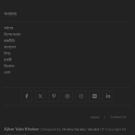
অন্যান্য
সর্বশেষ
বিশেষ সংবাদ
রাজনীতি
বাংলাদেশ
বিশ্ব
চাকরী
বিনোদন
খেলা
facebook
twitter
pinterest
dribbble
instagram
flickr
linkedi
Contact Us
Home
Ajker Valo Khobor
| Designed by:
Hridoy Varaby
|
Varabit
| © Copyright All