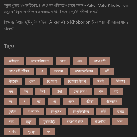
স্কুল খুলছে ২৮ তারিখেই, ৪ মে থেকে শনিবারেও চলবে ক্লাস - Ajker Valo Khobor
on
নতুন কারিকুলামে পরীক্ষার নাম এসএসসিই থাকছে। প্রতি পরীক্ষা ৫ ঘণ্টা
শিক্ষাপ্রতিষ্ঠানে ছুটি বৃদ্ধি ৭ দিন - Ajker Valo Khobor
on
তীব্র গরমে কী ধরনের খাবার
খাবেন?
Tags
অমিক্রন
আফগানিস্তান
আল
এক
এসএসসি
এসএসসি পরীক্ষা
ও
করোনা
করোনাভাইরাস
কৃষি
ক্রিকেট
খেলা
চট্টগ্রাম
চট্টগ্রাম বিভাগ
চাকরি
চিকিৎসা
জয়
টক
টিকা
ঢাকা
ঢাকা বিভাগ
থক
দই
দয়
ন
নয়
পর
পরথম
পরীক্ষা
পাকিস্তান
ফুটবল
বাংলাদেশ
বিশ্বকাপ
বিশ্ববিদ্যালয়
ভর্তি
ভারত
মতয
মৃত্যু
যুক্তরাষ্ট্র
রাজধানী ঢাকা
রাজনীতি
শিক্ষা
সাকিব
স্বাস্থ্য
হব