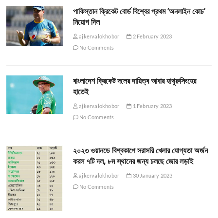
পাকিস্তান ক্রিকেট বোর্ড বিশ্বের প্রথম ‘অনলাইন কোচ’
নিয়োগ দিল
ajkervalokhobor
2 February 2023
No Comments
বাংলাদেশ ক্রিকেট দলের দায়িত্ব আবার হাথুরুসিংহের
হাতেই
ajkervalokhobor
1 February 2023
No Comments
২০২৩ ওয়ানডে বিশ্বকাপে সরাসরি খেলার যোগ্যতা অর্জন
করল ৭টি দল, ৮ম স্থানের জন্য চলছে জোর লড়াই
ajkervalokhobor
30 January 2023
No Comments