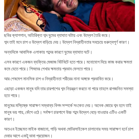
ছবির ক্যাপশান, অতিরিক্ত শব্দ ঘুমের ব্যাঘাত ঘটায় এবং উদ্বেগ তৈরি করে।
শব্দ তাই মনে চাপ ও উদ্বেগ বাড়িয়ে দেয়। উদ্বেগ নিদ্রাহীনতার সবচেয়ে গুরুত্বপূর্ণ কারণ।
অন্যদিকে আবাসিক এলাকায় শব্দের কারণে ঘুমের ব্যাঘাত ঘটে।
এসব কারণে একজন ব্যক্তির মেজাজ খিটখিটে হতে পারে। মনোযোগ দিয়ে কাজ করার ক্ষমতা
কমে যেতে পারে। শিশুদের শেখার ক্ষমতায় প্রভাব ফেলতে পারে।
আর শেষমেশ মানসিক চাপ ও নিদ্রাহীনতা শরীরের নানা অঙ্গকে প্রভাবিত করে।
এছাড়া একজন মানুষ যদি তার চারপাশের শব্দ নিয়ন্ত্রণ করতে না পারে তাহলে রাগজনিত সমস্যা
হতে পারে।
মানুষের মস্তিষ্ক সারাক্ষণ সম্ভাব্য বিপদ সম্পর্কে সংকেত দেয়। অনেক জোরে শব্দ হলে তাই
মানুষ ভয় পায়, কেঁপে ওঠে। সর্বক্ষণ চারপাশে উচ্চ শব্দে উদ্বেগ বেড়ে যাওয়ার এটিও একটি
কারণ।
অতএব ইচ্ছেমত মাইক বাজানো, গাড়ি অথবা মোটরসাইকেল চালানোর সময় সারাক্ষণ হর্নে চাপ
দেবার আগে একটু ভাবা প্রয়োজন।