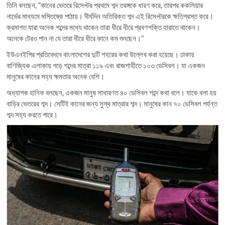
তিনি বলছেন, “কানের ভেতরে রিসেপ্টর প্রথমে শব্দ তরঙ্গকে ধারণ করে, তারপর ককলিয়ার
নার্ভের মাধ্যমে মস্তিষ্কে পাঠায়। দীর্ঘদিন অতিরিক্ত শব্দ এই রিসেপ্টরকে ক্ষতিগ্রস্ত করে।
ক্রমাগত যারা অনেক শব্দের মধ্যে থাকেন তারা ধীরে ধীরে শ্রবণশক্তি হারাতে থাকেন।
অনেকে টেরও পান না যে তারা ধীরে ধীরে কানে কম শুনছেন।”
ইউএনইপির প্রতিবেদনে বাংলাদেশের দুটি শহরের কথা উল্লেখ করা হয়েছে। ঢাকায়
বাণিজ্যিক এলাকায় গড়ে শব্দের মাত্রা ১১৯ এবং রাজশাহীতে ১০৩ ডেসিবল। যা একজন
মানুষের কানের সহ্য ক্ষমতার অনেক বেশি।
অধ্যাপক হানিফ বলছেন, একজন মানুষ সাধারণত ৪০ ডেসিবল শব্দে কথা বলে। যাকে বলা হয়
বাড়ির ভেতরের শব্দ। সেটিই কানের জন্য সুস্থ মাত্রার শব্দ। মানুষের কান ৭০ ডেসিবল পর্যন্ত
শব্দ সহ্য করতে পারে।