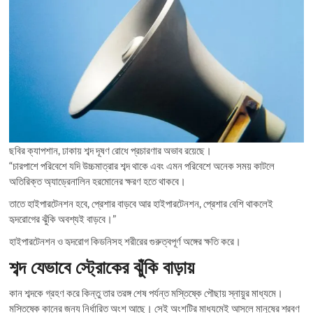
ছবির ক্যাপশান, ঢাকায় শব্দ দূষণ রোধে প্রচারণার অভাব রয়েছে।
“চারপাশে পরিবেশে যদি উচ্চমাত্রার শব্দ থাকে এবং এমন পরিবেশে অনেক সময় কাটলে
অতিরিক্ত অ্যাড্রেনালিন হরমোনের ক্ষরণ হতে থাকবে।
তাতে হাইপারটেনশন হবে, প্রেশার বাড়বে আর হাইপারটেনশন, প্রেশার বেশি থাকলেই
হৃদরোগের ঝুঁকি অবশ্যই বাড়বে।”
হাইপারটেনশন ও হৃদরোগ কিডনিসহ শরীরের গুরুত্বপূর্ণ অঙ্গের ক্ষতি করে।
শব্দ যেভাবে স্ট্রোকের ঝুঁকি বাড়ায়
কান শব্দকে গ্রহণ করে কিন্তু তার তরঙ্গ শেষ পর্যন্ত মস্তিষ্কে পৌছায় স্নায়ুর মাধ্যমে।
মস্তিষ্কে কানের জন্য নির্ধারিত অংশ আছে। সেই অংশটির মাধ্যমেই আসলে মানুষের শ্রবণ