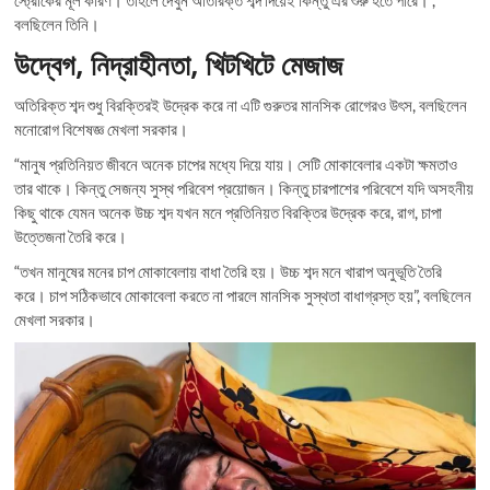
স্ট্রোকের মূল কারণ। তাহলে দেখুন অতিরিক্ত শব্দ দিয়েই কিন্তু এর শুরু হতে পারে।”,
বলছিলেন তিনি।
উদ্বেগ, নিদ্রাহীনতা, খিটখিটে মেজাজ
অতিরিক্ত শব্দ শুধু বিরক্তিরই উদ্রেক করে না এটি গুরুতর মানসিক রোগেরও উৎস, বলছিলেন
মনোরোগ বিশেষজ্ঞ মেখলা সরকার।
“মানুষ প্রতিনিয়ত জীবনে অনেক চাপের মধ্যে দিয়ে যায়। সেটি মোকাবেলার একটা ক্ষমতাও
তার থাকে। কিন্তু সেজন্য সুস্থ পরিবেশ প্রয়োজন। কিন্তু চারপাশের পরিবেশে যদি অসহনীয়
কিছু থাকে যেমন অনেক উচ্চ শব্দ যখন মনে প্রতিনিয়ত বিরক্তির উদ্রেক করে, রাগ, চাপা
উত্তেজনা তৈরি করে।
“তখন মানুষের মনের চাপ মোকাবেলায় বাধা তৈরি হয়। উচ্চ শব্দ মনে খারাপ অনুভূতি তৈরি
করে। চাপ সঠিকভাবে মোকাবেলা করতে না পারলে মানসিক সুস্থতা বাধাগ্রস্ত হয়”, বলছিলেন
মেখলা সরকার।