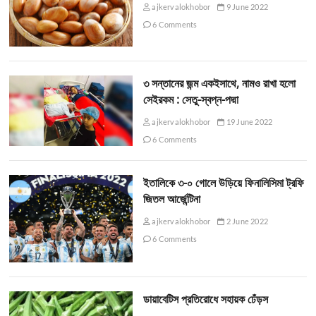
ajkervalokhobor
9 June 2022
6 Comments
৩ সন্তানের জন্ম একইসাথে, নামও রাখা হলো
সেইরকম : সেতু-স্বপ্ন-পদ্মা
ajkervalokhobor
19 June 2022
6 Comments
ইতালিকে ৩-০ গোলে উড়িয়ে ফিনালিসিমা ট্রফি
জিতল আর্জেন্টিনা
ajkervalokhobor
2 June 2022
6 Comments
ডায়াবেটিস প্রতিরোধে সহায়ক ঢেঁড়স