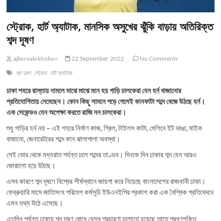
স্ট্রোক, হার্ট অ্যাটাক, মানসিক অসুখের ঝুঁকি বাড়ায় অতিরিক্ত
শব্দ দূষণ
ajkervalokhobor
22 September 2022
No Comments
শব্দ দুষণ
স্ট্রোক
হার্ট অ্যাটাক
ঢাকা শহরে রাস্তায় নামলে মাঝে মাঝে মনে হয় গাড়ি চালকেরা যেন হর্ন বাজানোর
প্রতিযোগিতায় নেমেছেন। কোন কিছু সামনে পড়ে গেলেই কানফাটা শব্দে বেজে উঠছে হর্ন।
এক সেকেন্ডও যেন অপেক্ষা করতে রাজি নন চালকেরা।
শুধু গাড়ির হর্ন নয় – এই শহরে নির্মাণ কাজ, গ্রিল, টাইলস কাটা, মেশিনে ইট ভাঙা, মাইক
বাজানো, জেনারেটরের শব্দে কান ঝালাপালা অবস্থা।
সেই ভোর থেকে মধ্যরাত পর্যন্ত চলে শব্দের তাণ্ডব। দিনকে দিন ঢাকার শব্দ যেন আরও
জোরালো হয়ে উঠছে।
এসব কারণে শব্দ দূষণে বিশ্বের শীর্ষস্থানে জায়গা করে নিয়েছে বাংলাদেশের রাজধানী ঢাকা।
ফেব্রুয়ারি মাসে জাতিসংঘ পরিবেশ কর্মসূচি ইউএনইপির প্রকাশ করা এক বৈশ্বিক প্রতিবেদনে
এমন তথ্য উঠে এসেছে।
এতদিন পর্যন্ত ঢাকায় শব্দ দূষণ রোধে যেসব প্রচারণা চালানো হয়েছে তাতে শ্রবণশক্তি