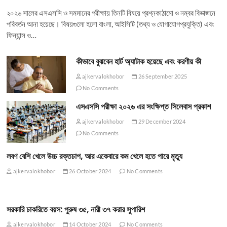
২০২৬ সালের এসএসসি ও সমমানের পরীক্ষায় তিনটি বিষয়ে প্রশ্নকাঠামো ও নম্বর বিভাজনে
পরিবর্তন আনা হয়েছে। বিষয়গুলো হলো বাংলা, আইসিটি (তথ্য ও যোগাযোগপ্রযুক্তি) এবং
ফিন্যান্স ও…
কীভাবে বুঝবেন হার্ট অ্যাটাক হয়েছে এবং করণীয় কী
ajkervalokhobor
26 September 2025
No Comments
এসএসসি পরীক্ষা ২০২৬ এর সংক্ষিপ্ত সিলেবাস প্রকাশ
ajkervalokhobor
29 December 2024
No Comments
লবণ বেশি খেলে উচ্চ রক্তচাপ, আর একেবারে কম খেলে হতে পারে মৃত্যু
ajkervalokhobor
26 October 2024
No Comments
সরকারি চাকরিতে বয়স: পুরুষ ৩৫, নারী ৩৭ করার সুপারিশ
ajkervalokhobor
14 October 2024
No Comments