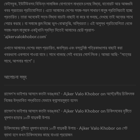
ফেইসবুক, ইউটিউবসহ বিভিন্ন সামাজিক যোগাযোগ মাধ্যমে চলছে মিথ্যা, বানোয়াট আর আজগুবি
খবর প্রচারের প্রতিযোগিতা। এতে আমাদের দেশের সহজ-সরল সাধারণ মানুষ প্রতিনিয়তই হচ্ছে
প্রতারিত। তারা অনেকেই সত্য-মিথ্যা যাচাই-বাছাই না করে যা শুনছে, দেখছে তাই অন্যের সাথে
শেয়ার করছে। যা সমাজে জন্ম দিচ্ছে ভুল-বোঝাবুঝি, অস্থিরতা। এই অসুস্থ প্রতিযোগিতা থেকে
সহজ-সরল মানুষকে একটুখানি স্বস্তি দিতেই আমাদের ছোট্ট প্রয়াশ-
‘ajkervalokhobor.com’
এখানে আমাদের দেশের বহুল প্রচারিত, জনপ্রিয় এবং বস্তুনিষ্ঠ পত্রিকাগুলোর বাছাই করা
খবরগুলো একসাথে পাওয়া যাবে। সাথে থাকছে সেই খবরের সোর্স লিংক। আমরা আছি- “সত্যের
সাথে, আপনার পাশে”।
আলোচনা সমূহ
রাসেল'স ভাইপার আসলে কতটা ভয়ঙ্কর? - Ajker Valo Khobor
on
অস্ট্রেলীয় চিকিৎসক
নিজের উদ্ভাবিত পদ্ধতিতে যেভাবে ক্যান্সারমুক্ত হলেন
রাসেল'স ভাইপার আসলে কতটা ভয়ঙ্কর? - Ajker Valo Khobor
on
চিকিৎসকের দৃষ্টিতে
ধূমপান ছাড়ার ১০টি যাদুকরী উপায়
চিকিৎসকের দৃষ্টিতে ধূমপান ছাড়ার ১০টি যাদুকরী উপায় - Ajker Valo Khobor
on
পেট
ব্যাথা হলে কখন চিকিৎসকের কাছে যাওয়া প্রয়োজন