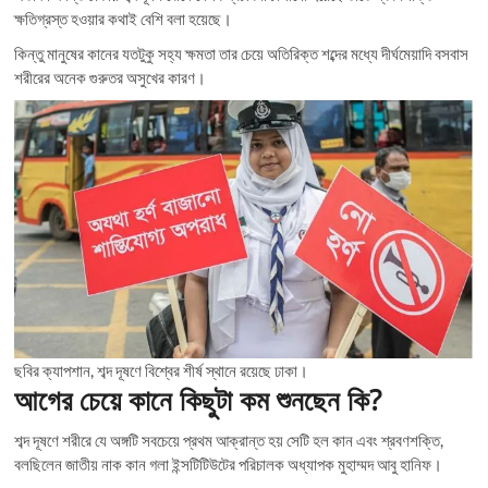
ক্ষতিগ্রস্ত হওয়ার কথাই বেশি বলা হয়েছে।
কিন্তু মানুষের কানের যতটুকু সহ্য ক্ষমতা তার চেয়ে অতিরিক্ত শব্দের মধ্যে দীর্ঘমেয়াদি বসবাস
শরীরের অনেক গুরুতর অসুখের কারণ।
ছবির ক্যাপশান, শব্দ দূষণে বিশ্বের শীর্ষ স্থানে রয়েছে ঢাকা।
আগের চেয়ে কানে কিছুটা কম শুনছেন কি?
শব্দ দূষণে শরীরে যে অঙ্গটি সবচেয়ে প্রথম আক্রান্ত হয় সেটি হল কান এবং শ্রবণশক্তি,
বলছিলেন জাতীয় নাক কান গলা ইন্সটিটিউটের পরিচালক অধ্যাপক মুহাম্মদ আবু হানিফ।