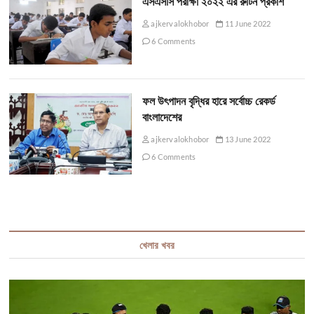
এসএসসি পরীক্ষা ২০২২ এর রুটিন প্রকাশ
ajkervalokhobor
11 June 2022
6 Comments
ফল উৎপাদন বৃদ্ধির হারে সর্বোচ্চ রেকর্ড
বাংলাদেশের
ajkervalokhobor
13 June 2022
6 Comments
খেলার খবর