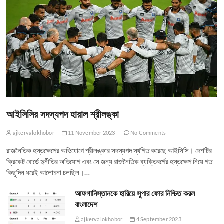
আইসিসির সদস্যপদ হারাল শ্রীলঙ্কা
ajkervalokhobor
11 November 2023
No Comments
রাজনৈতিক হস্তক্ষেপের অভিযোগে শ্রীলঙ্কার সদস্যপদ স্থগিত করেছে আইসিসি। দেশটির
ক্রিকেট বোর্ডে দুর্নীতির অভিযোগ এবং সে জন্য রাজনৈতিক ব্যক্তিবর্গের হস্তক্ষেপ নিয়ে গত
কিছুদিন ধরেই আলোচনা চলছিল।…
আফগানিস্তানকে হারিয়ে সুপার ফোর নিশ্চিত করল
বাংলাদেশ
ajkervalokhobor
4 September 2023