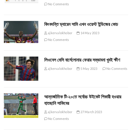
No Comments
কিংবদন্তি ড্যারেন সামি এখন ওয়েস্ট ইন্ডিজের কোচ
ajkervalokhobor
14 May 2023
No Comments
লিওনেল মেসি বার্সেলোনায় ফেরার সম্ভাবনা খুবই ক্ষীণ
ajkervalokhobor
5 May 2023
No Comments
আন্তর্জাতিক টি-২০তে সর্বোচ্চ উইকেট শিকারী হওয়ার
হাতছানি সাকিবের
ajkervalokhobor
27 March 2023
No Comments