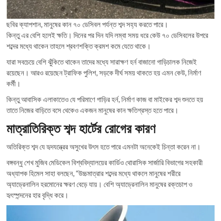
ছবির ক্যাপশান, মানুষের কান ৭০ ডেসিবল পর্যন্ত শব্দ সহ্য করতে পারে।
কিন্তু এর বেশি হলেই ক্ষতি। দিনের পর দিন যদি লম্বা সময় ধরে কেউ ৭০ ডেসিবলের উপরে
শব্দের মধ্যে থাকেন তাহলে শ্রবণশক্তি ক্রমশ কমে যেতে থাকে।
যারা সবচেয়ে বেশি ঝুঁকিতে থাকেন তাদের মধ্যে সারাক্ষণ হর্ন বাজানো গাড়িচালক নিজেই
রয়েছেন। আরও রয়েছেন ট্রাফিক পুলিশ, সড়কে দীর্ঘ সময় থাকতে হয় এমন কেউ, নির্মাণ
কর্মী।
কিন্তু আবাসিক এলাকাতেও যে পরিমাণে গাড়ির হর্ন, নির্মাণ কাজ বা মাইকের শব্দ শুনতে হয়
তাতে নিজের বাড়িতে বসে থেকেও একজন মানুষের কান ক্ষতিগ্রস্ত হতে পারে।
মাত্রাতিরিক্ত শব্দ হার্টের রোগের কারণ
অতিরিক্ত শব্দ যে হৃদযন্ত্রের অসুখের উৎস হতে পারে এমনটা অনেকেই চিন্তা করেন না।
বঙ্গবন্ধু শেখ মুজিব মেডিকেল বিশ্ববিদ্যালয়ের কার্ডিও থোরাসিক সার্জারি বিভাগের সহকারী
অধ্যাপক হিমেল সাহা বলছেন, “উচ্চমাত্রার শব্দের মধ্যে থাকলে মানুষের শরীরে
অ্যাড্রেনালিন হরমোনের ক্ষরণ বেড়ে যায়। বেশি অ্যাড্রেনালিন মানুষের রক্তচাপ ও
হৃৎস্পন্দনের হার বৃদ্ধি করে।