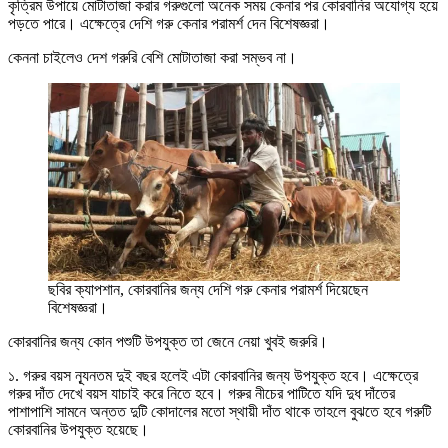
কৃত্রিম উপায়ে মোটাতাজা করার গরুগুলো অনেক সময় কেনার পর কোরবানির অযোগ্য হয়ে
পড়তে পারে। এক্ষেত্রে দেশি গরু কেনার পরামর্শ দেন বিশেষজ্ঞরা।
কেননা চাইলেও দেশ গরুরি বেশি মোটাতাজা করা সম্ভব না।
ছবির ক্যাপশান, কোরবানির জন্য দেশি গরু কেনার পরামর্শ দিয়েছেন
বিশেষজ্ঞরা।
কোরবানির জন্য কোন পশুটি উপযুক্ত তা জেনে নেয়া খুবই জরুরি।
১. গরুর বয়স ন্যূনতম দুই বছর হলেই এটা কোরবানির জন্য উপযুক্ত হবে। এক্ষেত্রে
গরুর দাঁত দেখে বয়স যাচাই করে নিতে হবে। গরুর নীচের পাটিতে যদি দুধ দাঁতের
পাশাপাশি সামনে অন্তত দুটি কোদালের মতো স্থায়ী দাঁত থাকে তাহলে বুঝতে হবে গরুটি
কোরবানির উপযুক্ত হয়েছে।