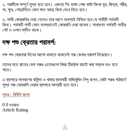
২. গরুটিকে সম্পূর্ণ সুস্থ হতে হবে। এজন্য শিং ভাঙ্গা লেজ কাটা কিংবা মুখ, জিহ্বা, শরীর,
পা, ক্ষুর, গোড়ালিতে কোন ক্ষত আছে কিনা দেখে নিতে হবে।
৩. গাভী কোরবানির দেয়া গেলেও তার আগে অবশ্যই নিশ্চিত হবে যে গাভীটি গর্ভবতী
কিনা। গর্ভবতী গাভী কোন অবস্থাতেই কোরবানি দেয়া যাবেনা। সাধারণত গর্ভবতী গাভীর
পেট ও ওলান স্ফীত থাকে।
দক্ষ পশু ক্রেতার পরামর্শ:
দক্ষ পশু ক্রেতারা দিনের আলো থাকতে থাকতেই গরু কেনার পরামর্শ দিয়েছেন।
তাদের মতে রাতের বেলা গরুর এতোগুলো বিষয় ঠিকঠাক যাচাই করা সম্ভব নাও হতে
পারে।
এ ব্যাপারে লালবাগের বাসিন্দা ও খামার ব্যবসায়ী নাজিমুদ্দিন নিপু বলেন, মোটা গরুর পরিবর্তে
সুস্থ গরু কোরবানি দেয়ার ব্যাপারে আগ্রহী হতে হবে।
সূত্র : বিবিসি বাংলা
0
0
votes
Article Rating