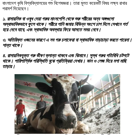
বাংলাদেশ কৃষি বিশ্ববিদ্যালয়ের পশু বিশেষজ্ঞরা। তারা মূলত কয়েকটি বিষয় লক্ষ্য রাখার
পরামর্শ দিয়েছেন।
১. রাসায়নিক বা ওষুধ দেয়া গরুর মাংসপেশি থেকে শুরু শরীরের অন্য অঙ্গগুলো
অস্বাভাবিকভাবে ফুলে থাকে। শরীরে পানি জমায় বিভিন্ন অংশে চাপ দিলে সেখানে গর্ত
হয়ে দেবে যাবে, এবং স্বাভাবিক অবস্থায় ফিরে আসতে সময় নেবে।
৩. অতিরিক্ত ওজনের কারণে এ সব গরু চলাফেরা বা স্বাভাবিক নাড়াচাড়া করতে পারেনা।
শান্ত থাকে।
৪. রাসায়নিকযুক্ত গরু ভীষণ ক্লান্ত থাকবে এবং ঝিমাবে। সুস্থ গরুর গতিবিধি চটপটে
থাকে। পারিপার্শ্বিক পরিস্থিতি বুঝে প্রতিক্রিয়া দেখায়। কান ও লেজ দিয়ে মশা মাছি
তাড়ায়।