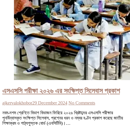
এসএসসি পরীক্ষা ২০২৬ এর সংক্ষিপ্ত সিলেবাস প্রকাশ
ajkervalokhobor
29 December 2024
No Comments
নবম-দশম শ্রেণিতে বিভাগ বিভাজন ফিরিয়ে ২০২৬ খ্রিষ্টাব্দের এসএসসি পরীক্ষার
পুনর্বিন্যাসকৃত সংক্ষিপ্ত সিলেবাস, প্রশ্নের ধরন ও নম্বর বণ্টন প্রকাশ করেছে জাতীয়
শিক্ষাক্রম ও পাঠ্যপুস্তক বোর্ড (এনসিটিবি)।…