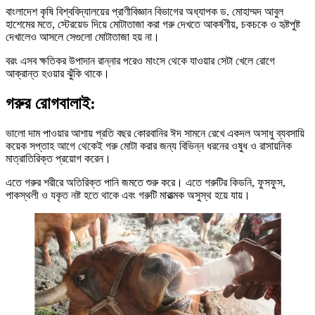
বাংলাদেশ কৃষি বিশ্ববিদ্যালয়ের প্রাণীবিজ্ঞান বিভাগের অধ্যাপক ড. মোহাম্মদ আবুল
হাশেমের মতে, স্টেরয়েড দিয়ে মোটাতাজা করা গরু দেখতে আকর্ষণীয়, চকচকে ও হৃষ্টপুষ্ট
দেখালেও আসলে সেগুলো মোটাতাজা হয় না।
বরং এসব ক্ষতিকর উপাদান রান্নার পরেও মাংসে থেকে যাওয়ার সেটা খেলে রোগে
আক্রান্ত হওয়ার ঝুঁকি থাকে।
গরুর রোগবালাই:
ভালো দাম পাওয়ার আশায় প্রতি বছর কোরবানির ঈদ সামনে রেখে একদল অসাধু ব্যবসায়ি
কয়েক সপ্তাহ আগে থেকেই গরু মোটা করার জন্য বিভিন্ন ধরনের ওষুধ ও রাসায়নিক
মাত্রাতিরিক্ত প্রয়োগ করেন।
এতে গরুর শরীরে অতিরিক্ত পানি জমতে শুরু করে। এতে গরুটির কিডনি, ফুসফুস,
পাকস্থলী ও যকৃত নষ্ট হতে থাকে এবং গরুটি মারাত্মক অসুস্থ হয়ে যায়।