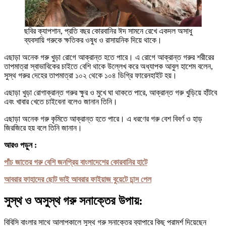
ছবির ক্যাপশান, প্রতি বছর কোরবানির ঈদ সামনে রেখে একদল অসাধু
ব্যবসায়ি গরুকে ক্ষতিকর ওষুধ ও রাসায়নিক দিয়ে থাকে।
এছাড়া অনেক গরু খুড়া রোগে আক্রান্ত হতে পারে। এ রোগে আক্রান্ত গরুর শরীরের
তাপমাত্রা স্বাভাবিকের চাইতে বেশি থাকে উল্লেখ করে অধ্যাপক আবুল হাশেম বলেন,
সুস্থ গরুর দেহের তাপমাত্রা ১০২ থেকে ১০৪ ডিগ্রি ফারেনহাইট হয়।
এছাড়া খুড়া রোগাক্রান্ত গরুর ক্ষুর ও মুখে ঘা থাকতে পারে, আক্রান্ত গরু খুড়িয়ে হাঁটবে
এবং খাবার খেতে চাইবেনা বলেও জানান তিনি।
এছাড়া অনেক গরু কৃমিতে আক্রান্ত হতে পারে। এ ধরণের গরু বেশ বিবর্ণ ও হাড়
জিরজিরে হয় বলে তিনি জানান।
আরও পড়ুন :
পাঁচ জাতের গরু বেশি জনপ্রিয় বাংলাদেশের কোরবানির হাটে
আবরার ফাহাদের ছোট ভাই আবরার ফাইয়াজ বুয়েটে চান্স পেল
সুস্থ ও অসুস্থ গরু সনাক্তের উপায়:
বিবিসি বাংলার সাথে আলাপকালে সুস্থ গরু সনাক্তের ব্যাপারে কিছু পরামর্শ দিয়েছেন