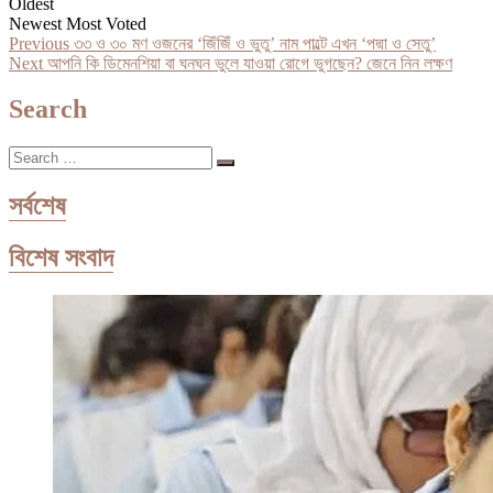
Oldest
Newest
Most Voted
Post
Previous
Previous
৩৩ ও ৩০ মণ ওজনের ‘জিঁজিঁ ও ভুতু’ নাম পাল্টে এখন ‘পদ্মা ও সেতু’
Next
post:
Next
আপনি কি ডিমেনশিয়া বা ঘনঘন ভুলে যাওয়া রোগে ভুগছেন? জেনে নিন লক্ষণ
navigation
post:
Search
Search
…
সর্বশেষ
বিশেষ সংবাদ