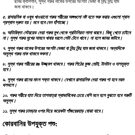
ছবির ক্যাপশান, সুস্থ গরুর নাকের উপরের অংশটা ভেজা বা বিন্দু বিন্দু ঘাম
জমা থাকবে।
৫. রাসায়নিক বা ওষুধ খাওয়ানো গরুর শরীরের অঙ্গগুলো নষ্ট হতে শুরু করায় এগুলো শ্বাস
প্রশ্বাস দ্রুত হয়। মনে হবে যেন হাঁপাচ্ছে।
৬. অতিরিক্ত স্টেরয়েড দেয়া গরুর মুখ থেকে প্রতিনিয়ত লালা ঝরবে। কিছু খেতে চাইবে
না। সুস্থ গরুর মুখের সামনে খাবার ধরলে সেটা টেনে খাবে। না হলে জাবর কাটবে।
৭. সুস্থ গরুর নাকের উপরের অংশটা ভেজা বা বিন্দু বিন্দু ঘাম জমা থাকবে। অন্যদিকে
অসুস্থ গরুর নাক থাকবে শুকনা।
৮. সুস্থ গরুর শরীরের রঙ উজ্জ্বল থাকবে। গরুর পিঠের কুজ মোটা, টানটান ও দাগমুক্ত
হবে।
৯. সুস্থ গরুর রানের মাংস শক্ত থাকবে। যেখানে রাসায়নিক দেয়া গরুর পা হবে নরম
থলথলে।
১০. গরুর শরীরে হাত দিয়ে তাপমাত্রা স্বাভাবিকের চেয়ে বেশি মনে হলে বুঝতে হবে গরুটি
অসুস্থ।
১১. সুস্থ গরুর চামড়ার ওপর দিয়ে কয়েকটা পাঁজরের
হাড় বোঝা যাবে।
কোরবানির উপযুক্ত পশু: