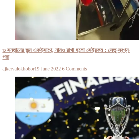
৩ সন্তানের জন্ম একইসাথে, নামও রাখা হলো সেইরকম : সেতু-স্বপ্ন-
পদ্মা
ajkervalokhobor
19 June 2022
6 Comments