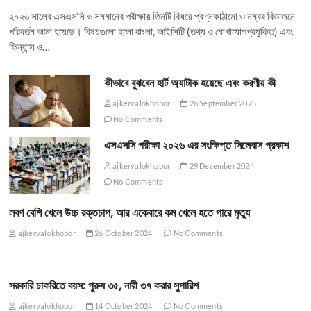
২০২৬ সালের এসএসসি ও সমমানের পরীক্ষায় তিনটি বিষয়ে প্রশ্নকাঠামো ও নম্বর বিভাজনে
পরিবর্তন আনা হয়েছে। বিষয়গুলো হলো বাংলা, আইসিটি (তথ্য ও যোগাযোগপ্রযুক্তি) এবং
ফিন্যান্স ও…
কীভাবে বুঝবেন হার্ট অ্যাটাক হয়েছে এবং করণীয় কী
ajkervalokhobor
26 September 2025
No Comments
এসএসসি পরীক্ষা ২০২৬ এর সংক্ষিপ্ত সিলেবাস প্রকাশ
ajkervalokhobor
29 December 2024
No Comments
লবণ বেশি খেলে উচ্চ রক্তচাপ, আর একেবারে কম খেলে হতে পারে মৃত্যু
ajkervalokhobor
26 October 2024
No Comments
সরকারি চাকরিতে বয়স: পুরুষ ৩৫, নারী ৩৭ করার সুপারিশ
ajkervalokhobor
14 October 2024
No Comments