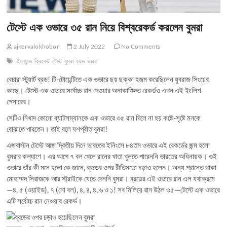
টেস্টে এক ওভারে ৩৫ রান নিয়ে বিশ্বরেকর্ড করলেন বুমরা
ajkervalokhobor
2 July 2022
No Comments
ইংল্যান্ড
ক্রিকেট
টেস্ট
বুমরা
ব্রড
ভারত
বেচারা স্টুয়ার্ট ব্রড! টি-টোয়েন্টিতে এক ওভারে ছয় ছক্কা হজম করেছিলেন যুবরাজ সিংয়ের
কাছে। টেস্টে এক ওভারে সর্বোচ্চ রান দেওয়ার অনাকাঙ্ক্ষিত রেকর্ডও এখন এই ইংলিশ
পেসারের।
সেটিও নিখাদ কোনো ব্যাটসম্যানকে এক ওভারে ৩৫ রান দিলে না হয় কষ্টে-সৃষ্টে মনকে
বোঝাতে পারতেন। তাই বলে যশপ্রীত বুমরা!
এজবাস্টন টেস্টে আজ দ্বিতীয় দিনে ভারতের ইনিংসে ৮৪তম ওভারে এই রেকর্ডের জন্ম হলো
বুমরার কল্যাণে। এর আগে ৭ বল খেলে রানের খাতা খুলতে পারেননি ভারতের অধিনায়ক। ওই
ওভারে তাঁর কী মনে হলো কে জানে, ব্রডের ওপর রীতিমতো চড়াও হলেন। অন্য প্রান্তে থাকা
মোহাম্মদ সিরাজকে আর স্ট্রাইকে যেতে দেননি বুমরা। ব্রডের এই ওভারে রান এল যথাক্রমে
—৪, ৫ (ওয়াইড), ৭ (নো বল), ৪, ৪, ৪, ৬ ও ১! সব মিলিয়ে রান উঠল ৩৫—টেস্টে এক ওভারে
এটি সর্বোচ্চ রান নেওয়ার রেকর্ড।