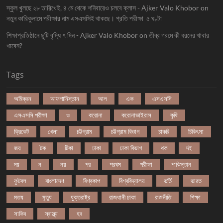
স্কুল খুলছে ২৮ তারিখেই, ৪ মে থেকে শনিবারেও চলবে ক্লাস - Ajker Valo Khobor
on
নতুন কারিকুলামে পরীক্ষার নাম এসএসসিই থাকছে। প্রতি পরীক্ষা ৫ ঘণ্টা
শিক্ষাপ্রতিষ্ঠানে ছুটি বৃদ্ধি ৭ দিন - Ajker Valo Khobor
on
তীব্র গরমে কী ধরনের খাবার
খাবেন?
Tags
অমিক্রন
আফগানিস্তান
আল
এক
এসএসসি
এসএসসি পরীক্ষা
ও
করোনা
করোনাভাইরাস
কৃষি
ক্রিকেট
খেলা
চট্টগ্রাম
চট্টগ্রাম বিভাগ
চাকরি
চিকিৎসা
জয়
টক
টিকা
ঢাকা
ঢাকা বিভাগ
থক
দই
দয়
ন
নয়
পর
পরথম
পরীক্ষা
পাকিস্তান
ফুটবল
বাংলাদেশ
বিশ্বকাপ
বিশ্ববিদ্যালয়
ভর্তি
ভারত
মতয
মৃত্যু
যুক্তরাষ্ট্র
রাজধানী ঢাকা
রাজনীতি
শিক্ষা
সাকিব
স্বাস্থ্য
হব