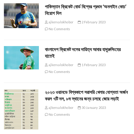
পাকিস্তান ক্রিকেট বোর্ড বিশ্বের প্রথম ‘অনলাইন কোচ’
নিয়োগ দিল
ajkervalokhobor
2 February 2023
No Comments
বাংলাদেশ ক্রিকেট দলের দায়িত্ব আবার হাথুরুসিংহের
হাতেই
ajkervalokhobor
1 February 2023
No Comments
২০২৩ ওয়ানডে বিশ্বকাপে সরাসরি খেলার যোগ্যতা অর্জন
করল ৭টি দল, ৮ম স্থানের জন্য চলছে জোর লড়াই
ajkervalokhobor
30 January 2023
No Comments