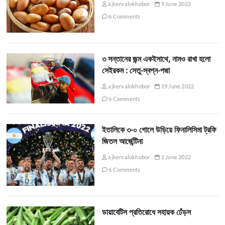
ajkervalokhobor
9 June 2022
6 Comments
৩ সন্তানের জন্ম একইসাথে, নামও রাখা হলো
সেইরকম : সেতু-স্বপ্ন-পদ্মা
ajkervalokhobor
19 June 2022
6 Comments
ইতালিকে ৩-০ গোলে উড়িয়ে ফিনালিসিমা ট্রফি
জিতল আর্জেন্টিনা
ajkervalokhobor
2 June 2022
6 Comments
ডায়াবেটিস প্রতিরোধে সহায়ক ঢেঁড়স