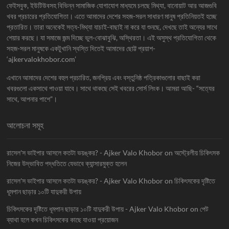
ফেইসবুক, ইউটিউবসহ বিভিন্ন সামাজিক যোগাযোগ মাধ্যমে চলছে মিথ্যা, বানোয়াট আর আজগুবি
খবর প্রচারের প্রতিযোগিতা। এতে আমাদের দেশের সহজ-সরল সাধারণ মানুষ প্রতিনিয়তই হচ্ছে
প্রতারিত। তারা অনেকেই সত্য-মিথ্যা যাচাই-বাছাই না করে যা শুনছে, দেখছে তাই অন্যের সাথে
শেয়ার করছে। যা সমাজে জন্ম দিচ্ছে ভুল-বোঝাবুঝি, অস্থিরতা। এই অসুস্থ প্রতিযোগিতা থেকে
সহজ-সরল মানুষকে একটুখানি স্বস্তি দিতেই আমাদের ছোট্ট প্রয়াশ-
‘ajkervalokhobor.com’
এখানে আমাদের দেশের বহুল প্রচারিত, জনপ্রিয় এবং বস্তুনিষ্ঠ পত্রিকাগুলোর বাছাই করা
খবরগুলো একসাথে পাওয়া যাবে। সাথে থাকছে সেই খবরের সোর্স লিংক। আমরা আছি- “সত্যের
সাথে, আপনার পাশে”।
আলোচনা সমূহ
রাসেল'স ভাইপার আসলে কতটা ভয়ঙ্কর? - Ajker Valo Khobor
on
অস্ট্রেলীয় চিকিৎসক
নিজের উদ্ভাবিত পদ্ধতিতে যেভাবে ক্যান্সারমুক্ত হলেন
রাসেল'স ভাইপার আসলে কতটা ভয়ঙ্কর? - Ajker Valo Khobor
on
চিকিৎসকের দৃষ্টিতে
ধূমপান ছাড়ার ১০টি যাদুকরী উপায়
চিকিৎসকের দৃষ্টিতে ধূমপান ছাড়ার ১০টি যাদুকরী উপায় - Ajker Valo Khobor
on
পেট
ব্যাথা হলে কখন চিকিৎসকের কাছে যাওয়া প্রয়োজন