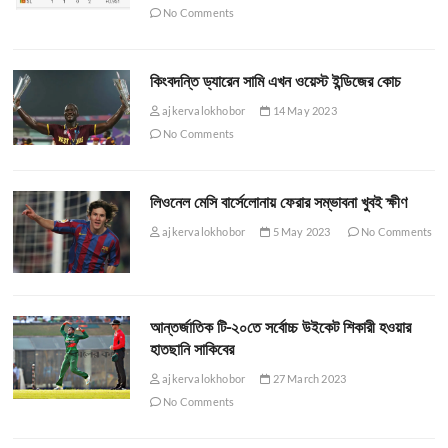
No Comments
কিংবদন্তি ড্যারেন সামি এখন ওয়েস্ট ইন্ডিজের কোচ
ajkervalokhobor
14 May 2023
No Comments
লিওনেল মেসি বার্সেলোনায় ফেরার সম্ভাবনা খুবই ক্ষীণ
ajkervalokhobor
5 May 2023
No Comments
আন্তর্জাতিক টি-২০তে সর্বোচ্চ উইকেট শিকারী হওয়ার
হাতছানি সাকিবের
ajkervalokhobor
27 March 2023
No Comments