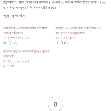
বাউন্ডারিতে। বাজে লেংথেও বল করেছেন। ১৬ বলে ৩১ রানে অপরাজিত ছিলেন বুমরা। ৪১৬
রানে নিজেদের প্রথম ইনিংসে অলআউট ভারত।
সূত্র : প্রথম আলো
কোহলিদের ১০ উইকেটে হারিয়ে ইতিহাসে
ইংল্যান্ড ৪৯৮ রানের বিশ্ব রেকর্ড গড়ে ২৩২
বাবরের পাকিস্তান
রানে হারাল নেদারল্যান্ডসকে
25 October 2021
17 June 2022
In "ক্রিকেট"
In "ক্রিকেট"
মালিক-আসিফের ব্যাটে কিউইদেরও হারালো
পাকিস্তান
27 October 2021
In "খেলা"
0