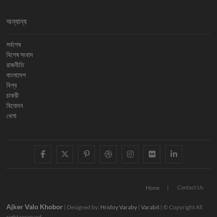
অন্যান্য
সর্বশেষ
বিশেষ সংবাদ
রাজনীতি
বাংলাদেশ
বিশ্ব
চাকরী
বিনোদন
খেলা
facebook
twitter
pinterest
dribbble
instagram
flickr
linkedi
Contact Us
Home
Ajker Valo Khobor
| Designed by:
Hridoy Varaby
|
Varabit
| © Copyright All
right reserved