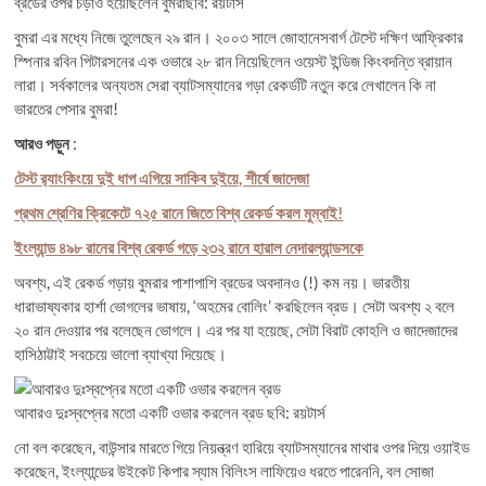
ব্রডের ওপর চড়াও হয়েছিলেন বুমরাছবি: রয়টার্স
বুমরা এর মধ্যে নিজে তুলেছেন ২৯ রান। ২০০৩ সালে জোহানেসবার্গ টেস্টে দক্ষিণ আফ্রিকার
স্পিনার রবিন পিটারসনের এক ওভারে ২৮ রান নিয়েছিলেন ওয়েস্ট ইন্ডিজ কিংবদন্তি ব্রায়ান
লারা। সর্বকালের অন্যতম সেরা ব্যাটসম্যানের গড়া রেকর্ডটি নতুন করে লেখালেন কি না
ভারতের পেসার বুমরা!
আরও পড়ুন
:
টেস্ট র‍্যাংকিংয়ে দুই ধাপ এগিয়ে সাকিব দুইয়ে, শীর্ষে জাদেজা
প্রথম শ্রেণির ক্রিকেটে ৭২৫ রানে জিতে বিশ্ব রেকর্ড করল মুম্বাই!
ইংল্যান্ড ৪৯৮ রানের বিশ্ব রেকর্ড গড়ে ২৩২ রানে হারাল নেদারল্যান্ডসকে
অবশ্য, এই রেকর্ড গড়ায় বুমরার পাশাপাশি ব্রডের অবদানও (!) কম নয়। ভারতীয়
ধারাভাষ্যকার হার্শা ভোগলের ভাষায়, ‘অহমের বোলিং’ করছিলেন ব্রড। সেটা অবশ্য ২ বলে
২০ রান দেওয়ার পর বলেছেন ভোগলে। এর পর যা হয়েছে, সেটা বিরাট কোহলি ও জাদেজাদের
হাসিঠাট্টাই সবচেয়ে ভালো ব্যাখ্যা দিয়েছে।
আবারও দুঃস্বপ্নের মতো একটি ওভার করলেন ব্রড ছবি: রয়টার্স
নো বল করেছেন, বাউন্সার মারতে গিয়ে নিয়ন্ত্রণ হারিয়ে ব্যাটসম্যানের মাথার ওপর দিয়ে ওয়াইড
করেছেন, ইংল্যান্ডের উইকেট কিপার স্যাম বিলিংস লাফিয়েও ধরতে পারেননি, বল সোজা