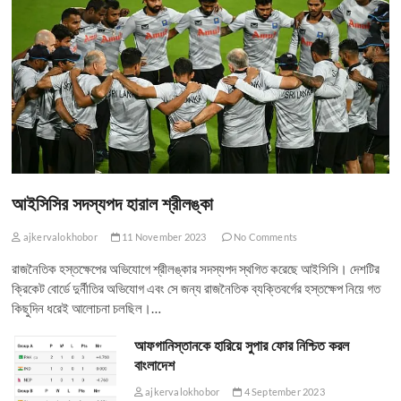
আইসিসির সদস্যপদ হারাল শ্রীলঙ্কা
ajkervalokhobor
11 November 2023
No Comments
রাজনৈতিক হস্তক্ষেপের অভিযোগে শ্রীলঙ্কার সদস্যপদ স্থগিত করেছে আইসিসি। দেশটির
ক্রিকেট বোর্ডে দুর্নীতির অভিযোগ এবং সে জন্য রাজনৈতিক ব্যক্তিবর্গের হস্তক্ষেপ নিয়ে গত
কিছুদিন ধরেই আলোচনা চলছিল।…
আফগানিস্তানকে হারিয়ে সুপার ফোর নিশ্চিত করল
বাংলাদেশ
ajkervalokhobor
4 September 2023