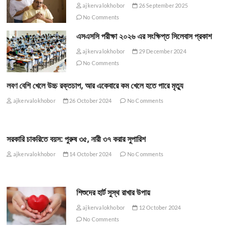
ajkervalokhobor
26 September 2025
No Comments
এসএসসি পরীক্ষা ২০২৬ এর সংক্ষিপ্ত সিলেবাস প্রকাশ
ajkervalokhobor
29 December 2024
No Comments
লবণ বেশি খেলে উচ্চ রক্তচাপ, আর একেবারে কম খেলে হতে পারে মৃত্যু
ajkervalokhobor
26 October 2024
No Comments
সরকারি চাকরিতে বয়স: পুরুষ ৩৫, নারী ৩৭ করার সুপারিশ
ajkervalokhobor
14 October 2024
No Comments
শিশুদের হার্ট সুস্থ রাখার উপায়
ajkervalokhobor
12 October 2024
No Comments