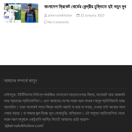
বাংলাদেশ ক্রিকেট বোর্ডের কেন্দ্রীয় চুক্তিতে দুই নতুন মুখ
ajkervalokhobor
22 January 2023
No Comments
আমাদের সম্পর্কে জানুন
ফেইসবুক, ইউটিউবসহ বিভিন্ন সামাজিক যোগাযোগ মাধ্যমে চলছে মিথ্যা, বানোয়াট আর আজগুবি
খবর প্রচারের প্রতিযোগিতা। এতে আমাদের দেশের সহজ-সরল সাধারণ মানুষ প্রতিনিয়তই হচ্ছে
প্রতারিত। তারা অনেকেই সত্য-মিথ্যা যাচাই-বাছাই না করে যা শুনছে, দেখছে তাই অন্যের সাথে
শেয়ার করছে। যা সমাজে জন্ম দিচ্ছে ভুল-বোঝাবুঝি, অস্থিরতা। এই অসুস্থ প্রতিযোগিতা থেকে
সহজ-সরল মানুষকে একটুখানি স্বস্তি দিতেই আমাদের ছোট্ট প্রয়াশ-
‘ajkervalokhobor.com’