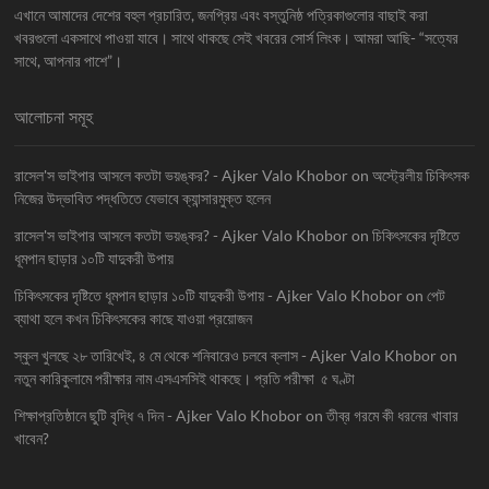
এখানে আমাদের দেশের বহুল প্রচারিত, জনপ্রিয় এবং বস্তুনিষ্ঠ পত্রিকাগুলোর বাছাই করা
খবরগুলো একসাথে পাওয়া যাবে। সাথে থাকছে সেই খবরের সোর্স লিংক। আমরা আছি- “সত্যের
সাথে, আপনার পাশে”।
আলোচনা সমূহ
রাসেল'স ভাইপার আসলে কতটা ভয়ঙ্কর? - Ajker Valo Khobor
on
অস্ট্রেলীয় চিকিৎসক
নিজের উদ্ভাবিত পদ্ধতিতে যেভাবে ক্যান্সারমুক্ত হলেন
রাসেল'স ভাইপার আসলে কতটা ভয়ঙ্কর? - Ajker Valo Khobor
on
চিকিৎসকের দৃষ্টিতে
ধূমপান ছাড়ার ১০টি যাদুকরী উপায়
চিকিৎসকের দৃষ্টিতে ধূমপান ছাড়ার ১০টি যাদুকরী উপায় - Ajker Valo Khobor
on
পেট
ব্যাথা হলে কখন চিকিৎসকের কাছে যাওয়া প্রয়োজন
স্কুল খুলছে ২৮ তারিখেই, ৪ মে থেকে শনিবারেও চলবে ক্লাস - Ajker Valo Khobor
on
নতুন কারিকুলামে পরীক্ষার নাম এসএসসিই থাকছে। প্রতি পরীক্ষা ৫ ঘণ্টা
শিক্ষাপ্রতিষ্ঠানে ছুটি বৃদ্ধি ৭ দিন - Ajker Valo Khobor
on
তীব্র গরমে কী ধরনের খাবার
খাবেন?