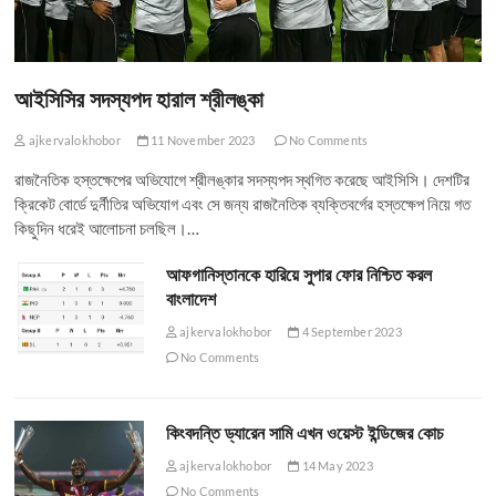
আইসিসির সদস্যপদ হারাল শ্রীলঙ্কা
ajkervalokhobor
11 November 2023
No Comments
রাজনৈতিক হস্তক্ষেপের অভিযোগে শ্রীলঙ্কার সদস্যপদ স্থগিত করেছে আইসিসি। দেশটির
ক্রিকেট বোর্ডে দুর্নীতির অভিযোগ এবং সে জন্য রাজনৈতিক ব্যক্তিবর্গের হস্তক্ষেপ নিয়ে গত
কিছুদিন ধরেই আলোচনা চলছিল।…
আফগানিস্তানকে হারিয়ে সুপার ফোর নিশ্চিত করল
বাংলাদেশ
ajkervalokhobor
4 September 2023
No Comments
কিংবদন্তি ড্যারেন সামি এখন ওয়েস্ট ইন্ডিজের কোচ
ajkervalokhobor
14 May 2023
No Comments