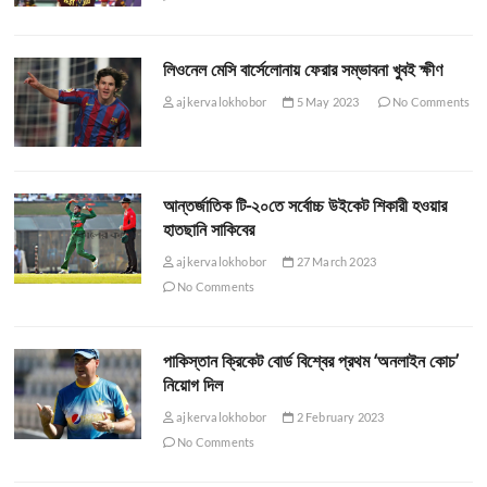
লিওনেল মেসি বার্সেলোনায় ফেরার সম্ভাবনা খুবই ক্ষীণ
ajkervalokhobor
5 May 2023
No Comments
আন্তর্জাতিক টি-২০তে সর্বোচ্চ উইকেট শিকারী হওয়ার
হাতছানি সাকিবের
ajkervalokhobor
27 March 2023
No Comments
পাকিস্তান ক্রিকেট বোর্ড বিশ্বের প্রথম ‘অনলাইন কোচ’
নিয়োগ দিল
ajkervalokhobor
2 February 2023
No Comments