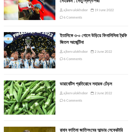
সেইরকম : সেতু-স্বপ্ন-পদ্মা
ajkervalokhobor
19 June 2022
6 Comments
ইতালিকে ৩-০ গোলে উড়িয়ে ফিনালিসিমা ট্রফি
জিতল আর্জেন্টিনা
ajkervalokhobor
2 June 2022
6 Comments
ডায়াবেটিস প্রতিরোধে সহায়ক ঢেঁড়স
ajkervalokhobor
2 June 2022
6 Comments
রাবাব ফাতিমা জাতিসংঘের আন্ডার সেক্রেটারি