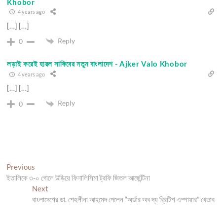
Khobor
4 years ago
[…] […]
Reply
0
লড়াই করেই হারল সাকিবের নতুন বাংলাদেশ - Ajker Valo Khobor
4 years ago
[…] […]
Reply
0
Post
Previous
Previous
post:
ইতালিকে ৩-০ গোলে উড়িয়ে ফিনালিসিমা ট্রফি জিতল আর্জেন্টিনা
navigation
Next
Next
post:
বাংলাদেশের ডা. শেহলীনা আহমেদ পেলেন “অর্ডার অব দ্য ব্রিটিশ এম্পায়ার” খেতাব