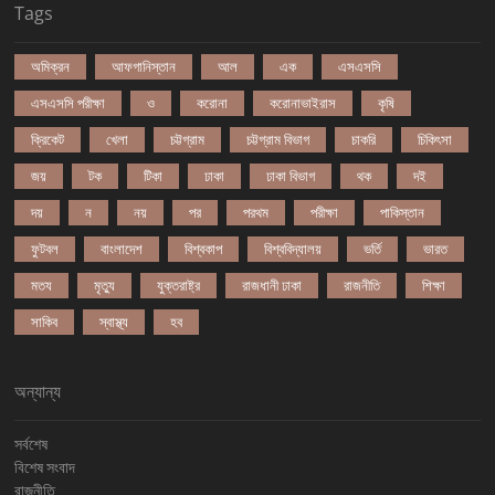
Tags
অমিক্রন
আফগানিস্তান
আল
এক
এসএসসি
এসএসসি পরীক্ষা
ও
করোনা
করোনাভাইরাস
কৃষি
ক্রিকেট
খেলা
চট্টগ্রাম
চট্টগ্রাম বিভাগ
চাকরি
চিকিৎসা
জয়
টক
টিকা
ঢাকা
ঢাকা বিভাগ
থক
দই
দয়
ন
নয়
পর
পরথম
পরীক্ষা
পাকিস্তান
ফুটবল
বাংলাদেশ
বিশ্বকাপ
বিশ্ববিদ্যালয়
ভর্তি
ভারত
মতয
মৃত্যু
যুক্তরাষ্ট্র
রাজধানী ঢাকা
রাজনীতি
শিক্ষা
সাকিব
স্বাস্থ্য
হব
অন্যান্য
সর্বশেষ
বিশেষ সংবাদ
রাজনীতি