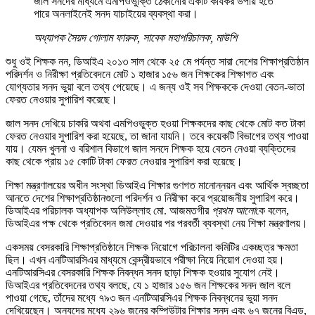
জাল সনদের মাধ্যমে এমপিওভুক্তি ঠেকানোর একটি কার্যকর উপায় হতে
পারে অনলাইনেই সনদ যাচাইয়ের ব্যবস্থা করা।
অধ্যাপক সৈয়দ গোলাম ফারুক, সাবেক মহাপরিচালক, মাউশি
শুধু ওই শিক্ষক নন, ডিআইএ ২০১৩ সাল থেকে ২৫ মে পর্যন্ত সারা দেশের শিক্ষাপ্রতিষ্ঠান
পরিদর্শন ও নিরীক্ষা প্রতিবেদনে মোট ১ হাজার ১৫৬ জন শিক্ষকের শিক্ষাগত এবং
যোগ্যতার সনদ ভুয়া বলে তথ্য পেয়েছে। এ জন্য ওই সব শিক্ষককে দেওয়া বেতন-ভাতা
ফেরত নেওয়ার সুপারিশ করেছে।
জাল সনদ দেখিয়ে চাকরি অথবা এমপিওভুক্ত হওয়া শিক্ষকদের কাছ থেকে মোট কত টাকা
ফেরত নেওয়ার সুপারিশ করা হয়েছে, তা জানা যায়নি। তবে কয়েকটি বিভাগের তথ্য পাওয়া
যায়। যেমন খুলনা ও বরিশাল বিভাগে জাল সনদে শিক্ষক হয়ে বেতন নেওয়া ব্যক্তিদের
কাছ থেকে প্রায় ১৫ কোটি টাকা ফেরত নেওয়ার সুপারিশ করা হয়েছে।
শিক্ষা মন্ত্রণালয়ের অধীন সংস্থা ডিআইএ শিক্ষার গুণগত মানোন্নয়ন এবং আর্থিক স্বচ্ছতা
আনতে দেশের শিক্ষাপ্রতিষ্ঠানগুলো পরিদর্শন ও নিরীক্ষা করে প্রয়োজনীয় সুপারিশ করে।
ডিআইএর পরিচালক অধ্যাপক অলিউল্লাহ মো. আজমতগীর
প্রথম আলো
কে বলেন,
ডিআইএর পক্ষ থেকে প্রতিবেদন জমা দেওয়ার পর পরবর্তী ব্যবস্থা নেয় শিক্ষা মন্ত্রণালয়।
একসময় বেসরকারি শিক্ষাপ্রতিষ্ঠানে শিক্ষক নিয়োগে পরিচালনা কমিটির একচ্ছত্র ক্ষমতা
ছিল। এখন এনটিআরসিএর মাধ্যমে কেন্দ্রীয়ভাবে পরীক্ষা নিয়ে নিয়োগ দেওয়া হয়।
এনটিআরসিএর বেসরকারি শিক্ষক নিবন্ধন সনদ ছাড়া শিক্ষক হওয়ার সুযোগ নেই।
ডিআইএর প্রতিবেদনের তথ্য বলছে, যে ১ হাজার ১৫৬ জন শিক্ষকের সনদ জাল বলে
পাওয়া গেছে, তাঁদের মধ্যে ৭৯৩ জন এনটিআরসিএর শিক্ষক নিবন্ধনের ভুয়া সনদ
দেখিয়েছেন। অন্যদের মধ্যে ২৯৬ জনের কম্পিউটার শিক্ষার সনদ এবং ৬৭ জনের বিএড,