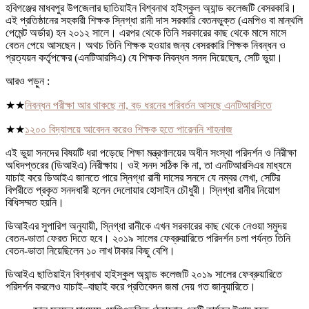
হবিগঞ্জের মাধবপুর উপজেলার ছাতিয়াইন বিশ্বনাথ হাইস্কুল অ্যান্ড কলেজটি বেসরকারি।
এই প্রতিষ্ঠানের সহকারী শিক্ষক স্নিগ্ধা রানী দাস সরকারি বেতনভুক্ত (এমপিও বা মান্থলি
পেমেন্ট অর্ডার) হন ২০১২ সালে। এরপর থেকে তিনি সরকারের কাছ থেকে মাসে মাসে
বেতন পেয়ে আসছেন। অথচ তিনি শিক্ষক হওয়ার জন্য বেসরকারি শিক্ষক নিবন্ধন ও
প্রত্যয়ন কর্তৃপক্ষের (এনটিআরসিএ) যে শিক্ষক নিবন্ধন সনদ দিয়েছেন, সেটি ভুয়া।
আরও পড়ুন :
★★
নিবন্ধন পরীক্ষা আর থাকছে না, বড় ধরনের পরিবর্তন আসছে এনটিআরসিতে
★★
১২০০ বিদ্যালয়ে আবেদন করেও শিক্ষক হতে পারেননি শাহনাজ
এই ভুয়া সনদের বিষয়টি ধরা পড়েছে শিক্ষা মন্ত্রণালয়ের অধীন সংস্থা পরিদর্শন ও নিরীক্ষা
অধিদপ্তরের (ডিআইএ) নিরীক্ষায়। ওই সনদ সঠিক কি না, তা এনটিআরসিএর মাধ্যমে
যাচাই করে ডিআইএ জানতে পারে
স্নিগ্ধা রানী দাসের সনদে যে নম্বর লেখা, সেটির
বিপরীতে প্রকৃত সনদধারী হলেন দেলোয়ার হোসাইন চৌধুরী। স্নিগ্ধা রানীর নিয়োগ
বিধিসম্মত হয়নি।
ডিআইএর সুপারিশ অনুযায়ী, স্নিগ্ধা রানীকে এখন সরকারের কাছ থেকে নেওয়া সমুদয়
বেতন-ভাতা ফেরত দিতে হবে। ২০১৯ সালের ফেব্রুয়ারিতে পরিদর্শন চলা পর্যন্ত তিনি
বেতন-ভাতা নিয়েছিলেন ১০ লাখ টাকার কিছু বেশি।
ডিআইএ ছাতিয়াইন বিশ্বনাথ হাইস্কুল অ্যান্ড কলেজটি ২০১৯ সালের ফেব্রুয়ারিতে
পরিদর্শন করলেও যাচাই–বাছাই করে প্রতিবেদন জমা দেয় গত জানুয়ারিতে।