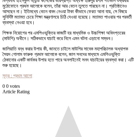
বিশ্বনাথ হাইস্কুল অ্যান্ড কলেজের ভারপ্রাপ্ত অধ্যক্ষ হারুনুর রশীদ গতকাল শুক্রবার
মুঠোফোনে
প্রথম আলো
কে বলেন, তাঁরা আর বেতন তুলতে পারছেন না। প্রতিষ্ঠানেও
আসছেন না। ইতিমধ্যে বেতন বাবদ নেওয়া টাকা কীভাবে ফেরত আনা যায়, সে বিষয়ে
সুনির্দিষ্ট মতামত চেয়ে শিক্ষা মন্ত্রণালয়ে চিঠি দেওয়া হয়েছে। মতামত পাওয়ার পর পরবর্তী
ব্যবস্থা নেওয়া হবে।
শিক্ষক নিয়োগের পর এমপিওভুক্তির কাজটি হয় মাধ্যমিক ও উচ্চশিক্ষা অধিদপ্তরের
(মাউশি) অধীনে। সঠিকভাবে যাচাই করে নিলে এমন ঘটনা এড়ানো সম্ভব।
জালিয়াতি বন্ধ করার উপায় কী, জানতে চাইলে মাউশির সাবেক মহাপরিচালক অধ্যাপক
সৈয়দ গোলাম ফারুক
প্রথম আলো
কে বলেন, জাল সনদের মাধ্যমে এমপিওভুক্তি
ঠেকানোর একটি কার্যকর উপায় হতে পারে অনলাইনেই সনদ যাচাইয়ের ব্যবস্থা করা। এটি
শুরু হয়েছে।
সূত্র : প্রথম আলো
0
0
votes
Article Rating