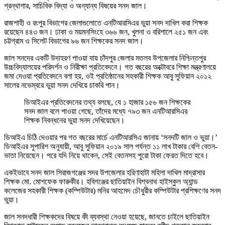
গ্রন্থাগার, সাচিবিক বিদ্যা ও অন্যান্য বিষয়ের সনদ জাল।
রাজশাহী ও রংপুর বিভাগের জেলাগুলোতে এনটিআরসিএর ভুয়া সনদ দাখিল করা শিক্ষক
রয়েছেন ৪৪৩ জন। ঢাকা ও ময়মনসিংহে ৩৬৬ জন, খুলনা ও বরিশালে ২৫১ জন এবং
চট্টগ্রাম ও সিলেট বিভাগের ৯৬ জন শিক্ষকের সনদ জাল।
জাল সনদের একটি উদাহরণ পাওয়া যায় চাঁদপুর জেলার মতলব উপজেলার নিশ্চিন্তপুর
উচ্চবিদ্যালয়ের পরিদর্শন ও নিরীক্ষা প্রতিবেদনে। গত বছরের অক্টোবরে শিক্ষা মন্ত্রণালয়ে
জমা দেওয়া প্রতিবেদনে বলা হয়, ওই প্রতিষ্ঠানের সহকারী শিক্ষক আবু সুফিয়ান ২০১২
সালের নভেম্বরে ভুয়া সনদ দেখিয়ে চাকরি পান।
ডিআইএর প্রতিবেদনের তথ্য বলছে, যে ১ হাজার ১৫৬ জন শিক্ষকের
সনদ জাল বলে পাওয়া গেছে, তাঁদের মধ্যে ৭৯৩ জন এনটিআরসিএর
শিক্ষক নিবন্ধনের ভুয়া সনদ দেখিয়েছেন।
ডিআইএ চিঠি দেওয়ার পর গত বছরের মার্চে এনটিআরসিএ জানায় ‘সনদটি জাল ও ভুয়া।’
ডিআইএর সুপারিশ অনুযায়ী, আবু সুফিয়ান ২০১৯ সাল পর্যন্ত ১১ লাখ টাকার বেশি বেতন-
ভাতা নিয়েছেন। পরে যদি নিয়ে থাকেন, সেই বেতনসহ পুরো টাকা ফেরত দিতে হবে।
একইভাবে সনদ জাল সিরাজগঞ্জের সদর উপজেলার হরিণাহাটা মহিলা দাখিল মাদ্রাসার
শিক্ষক মো. মোশফেক ফারুকীর। হবিগঞ্জের ছাতিয়াইন বিশ্বনাথ হাইস্কুল অ্যান্ড
কলেজের সহকারী শিক্ষক (কম্পিউটার) মনির আহমেদ চৌধুরীর কম্পিউটার প্রশিক্ষণের সনদ
ভুয়া।
জাল সনদধারী শিক্ষকদের বিষয়ে কী ব্যবস্থা নেওয়া হয়েছে, জানতে চাইলে ছাতিয়াইন