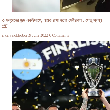
৩ সন্তানের জন্ম একইসাথে, নামও রাখা হলো সেইরকম : সেতু-স্বপ্ন-
পদ্মা
ajkervalokhobor
19 June 2022
6 Comments