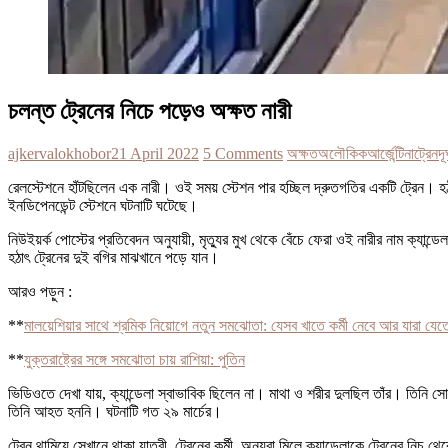
চলন্ত ট্রেনের নিচে পড়েও অক্ষত নারী
ajkervalokhobor
21 April 2022
5 Comments
অক্ষত
অলৌকিক
আর্জেন্টিনা
ট্রেন
দূ
রেলস্টেশনে হাঁটছিলেন এক নারী। ওই সময় স্টেশন পার হচ্ছিল দ্রুতগতির একটি ট্রেন। হঠাৎ
ইনডিপেনডেন্ট স্টেশনে ঘটনাটি ঘটেছে।
নিউইয়র্ক পোস্টের প্রতিবেদন অনুযায়ী, মৃত্যুর মুখ থেকে বেঁচে ফেরা ওই নারীর নাম ক্যা
হঠাৎ ট্রেনের দুই বগির মাঝখানে পড়ে যান।
আরও পড়ুন :
**
মালয়েশিয়ার সাথে শ্রমিক নিয়োগে নতুন সমঝোতা: যেসব খাতে কর্মী নেবে আর যারা যেত
**
যুক্তরাষ্ট্রের সঙ্গে সমঝোতা চায় রাশিয়া: পুতিন
ভিডিওতে দেখা যায়, ক্যান্ডেলা স্বাভাবিক ছিলেন না। মাথা ও শরীর দুলছিল তাঁর। তিনি স
তিনি আহত হননি। ঘটনাটি গত ২৯ মার্চের।
ট্রেন থামিয়ে সেখানে থাকা যাত্রী, ট্রেনের কর্মী, অন্যরা মিলে ক্যান্ডেলাকে ট্রেনের নিচ