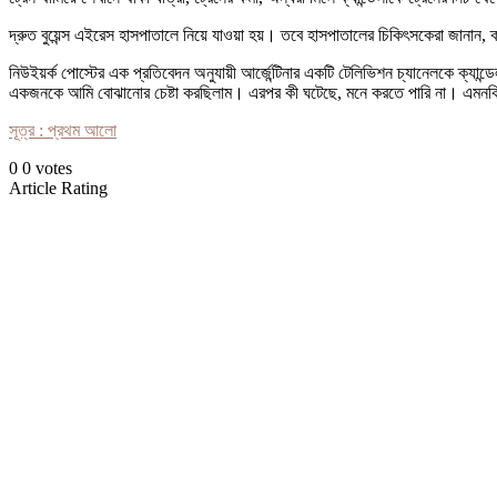
দ্রুত বুয়েন্স এইরেস হাসপাতালে নিয়ে যাওয়া হয়। তবে হাসপাতালের চিকিৎসকেরা জানান, 
নিউইয়র্ক পোস্টের এক প্রতিবেদন অনুযায়ী আর্জেন্টিনার একটি টেলিভিশন চ্যানেলকে ক্য
একজনকে আমি বোঝানোর চেষ্টা করছিলাম। এরপর কী ঘটেছে, মনে করতে পারি না। এমনকি যখন ট্
সূত্র : প্রথম আলো
0
0
votes
Article Rating