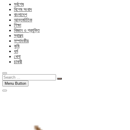
সর্বশেষ
বিশেষ সংবাদ
বাংলাদেশ
আন্তর্জাতিক
শিক্ষা
বিজ্ঞান ও প্রযুক্তি
স্বাস্থ্য
সম্পাদকীয়
কৃষি
ধর্ম
খেলা
চাকরী
Search
…
Menu Button