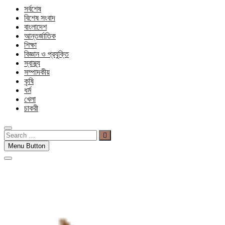
সর্বশেষ
বিশেষ সংবাদ
বাংলাদেশ
আন্তর্জাতিক
শিক্ষা
বিজ্ঞান ও প্রযুক্তি
স্বাস্থ্য
সম্পাদকীয়
কৃষি
ধর্ম
খেলা
চাকরী
Search
…
Menu Button