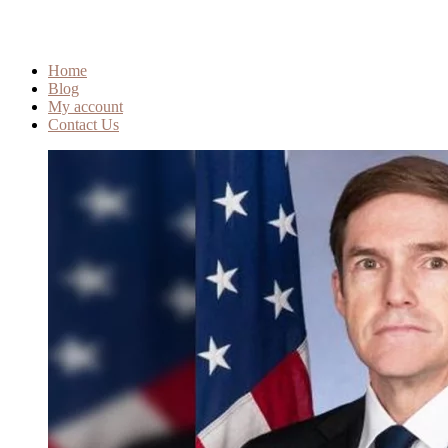
Home
Blog
My account
Contact Us