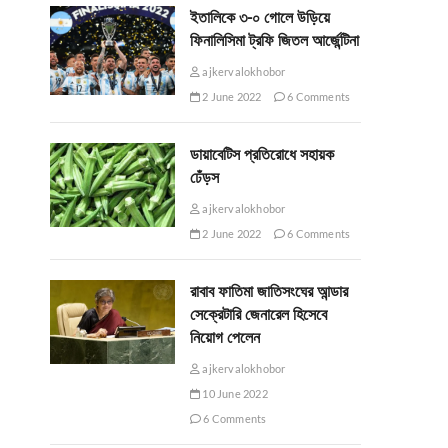
ইতালিকে ৩-০ গোলে উড়িয়ে
ফিনালিসিমা ট্রফি জিতল আর্জেন্টিনা
ajkervalokhobor
2 June 2022
6 Comments
ডায়াবেটিস প্রতিরোধে সহায়ক
ঢেঁড়স
ajkervalokhobor
2 June 2022
6 Comments
রাবাব ফাতিমা জাতিসংঘের আন্ডার
সেক্রেটারি জেনারেল হিসেবে
নিয়োগ পেলেন
ajkervalokhobor
10 June 2022
6 Comments