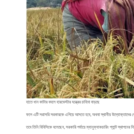
হাতে ধান কাটার বদলে হারভেস্টার যন্ত্রের চাহিদা বাড়ছে
ফলে এটি সরাসরি সরকারকে এগিয়ে আসতে হবে, অথবা স্থানীয় উদ্যোক্তাদের কেউ
তবে তিনি বিবিসিকে বলেছেন, সরকারি পর্যায়ে ম্যানুফ্যাকচারিং প্লান্ট স্থাপন