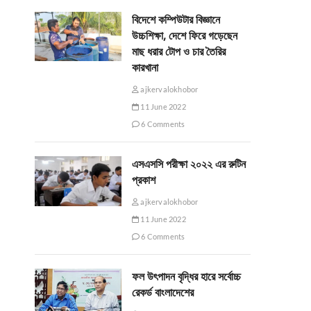
বিদেশে কম্পিউটার বিজ্ঞানে
উচ্চশিক্ষা, দেশে ফিরে গড়েছেন
মাছ ধরার টোপ ও চার তৈরির
কারখানা
ajkervalokhobor
11 June 2022
6 Comments
এসএসসি পরীক্ষা ২০২২ এর রুটিন
প্রকাশ
ajkervalokhobor
11 June 2022
6 Comments
ফল উৎপাদন বৃদ্ধির হারে সর্বোচ্চ
রেকর্ড বাংলাদেশের