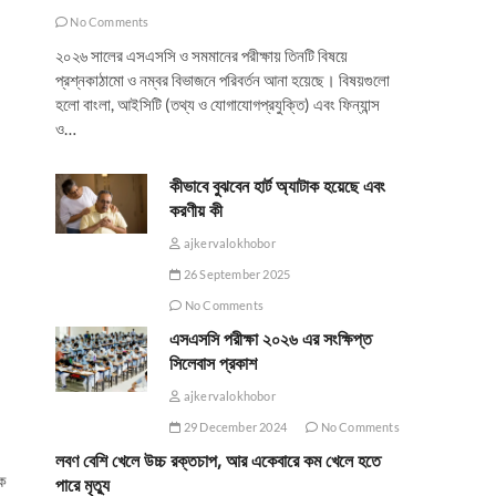
No Comments
২০২৬ সালের এসএসসি ও সমমানের পরীক্ষায় তিনটি বিষয়ে
প্রশ্নকাঠামো ও নম্বর বিভাজনে পরিবর্তন আনা হয়েছে। বিষয়গুলো
হলো বাংলা, আইসিটি (তথ্য ও যোগাযোগপ্রযুক্তি) এবং ফিন্যান্স
ও…
কীভাবে বুঝবেন হার্ট অ্যাটাক হয়েছে এবং
করণীয় কী
ajkervalokhobor
26 September 2025
No Comments
এসএসসি পরীক্ষা ২০২৬ এর সংক্ষিপ্ত
সিলেবাস প্রকাশ
ajkervalokhobor
29 December 2024
No Comments
লবণ বেশি খেলে উচ্চ রক্তচাপ, আর একেবারে কম খেলে হতে
পক
পারে মৃত্যু