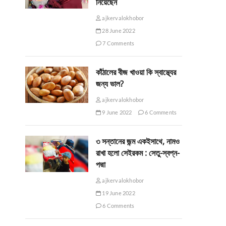
নিয়েছেন
ajkervalokhobor
28 June 2022
7 Comments
কাঁঠালের বীজ খাওয়া কি স্বাস্থ্যের
জন্য ভাল?
ajkervalokhobor
9 June 2022
6 Comments
৩ সন্তানের জন্ম একইসাথে, নামও
রাখা হলো সেইরকম : সেতু-স্বপ্ন-
পদ্মা
ajkervalokhobor
19 June 2022
6 Comments