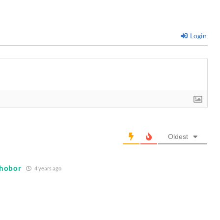
Login
Oldest
 Khobor
4 years ago