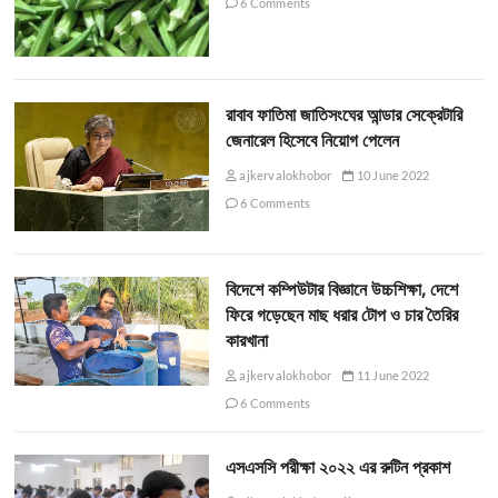
6 Comments
রাবাব ফাতিমা জাতিসংঘের আন্ডার সেক্রেটারি
জেনারেল হিসেবে নিয়োগ পেলেন
ajkervalokhobor
10 June 2022
6 Comments
বিদেশে কম্পিউটার বিজ্ঞানে উচ্চশিক্ষা, দেশে
ফিরে গড়েছেন মাছ ধরার টোপ ও চার তৈরির
কারখানা
ajkervalokhobor
11 June 2022
6 Comments
এসএসসি পরীক্ষা ২০২২ এর রুটিন প্রকাশ