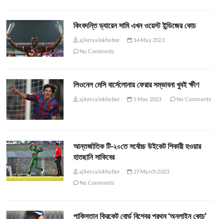
কিংবদন্তি ড্যারেন সামি এখন ওয়েস্ট ইন্ডিজের কোচ
ajkervalokhobor
14 May 2023
No Comments
লিওনেল মেসি বার্সেলোনায় ফেরার সম্ভাবনা খুবই ক্ষীণ
ajkervalokhobor
5 May 2023
No Comments
আন্তর্জাতিক টি-২০তে সর্বোচ্চ উইকেট শিকারী হওয়ার
হাতছানি সাকিবের
ajkervalokhobor
27 March 2023
No Comments
পাকিস্তান ক্রিকেট বোর্ড বিশ্বের প্রথম ‘অনলাইন কোচ’