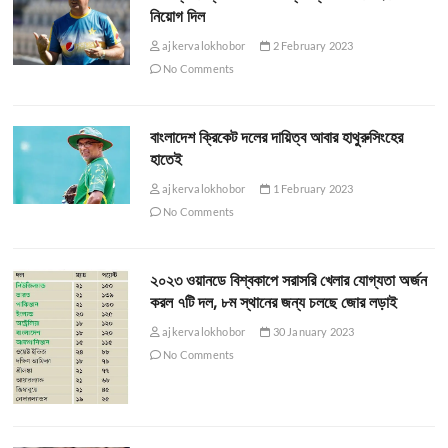
নিয়োগ দিল
ajkervalokhobor
2 February 2023
No Comments
বাংলাদেশ ক্রিকেট দলের দায়িত্ব আবার হাথুরুসিংহের
হাতেই
ajkervalokhobor
1 February 2023
No Comments
২০২৩ ওয়ানডে বিশ্বকাপে সরাসরি খেলার যোগ্যতা অর্জন
করল ৭টি দল, ৮ম স্থানের জন্য চলছে জোর লড়াই
ajkervalokhobor
30 January 2023
No Comments