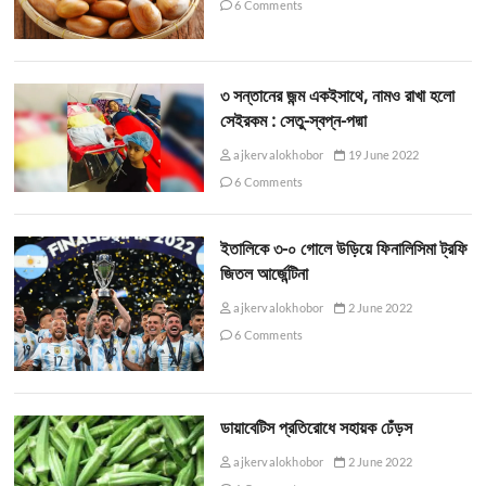
6 Comments
৩ সন্তানের জন্ম একইসাথে, নামও রাখা হলো
সেইরকম : সেতু-স্বপ্ন-পদ্মা
ajkervalokhobor
19 June 2022
6 Comments
ইতালিকে ৩-০ গোলে উড়িয়ে ফিনালিসিমা ট্রফি
জিতল আর্জেন্টিনা
ajkervalokhobor
2 June 2022
6 Comments
ডায়াবেটিস প্রতিরোধে সহায়ক ঢেঁড়স
ajkervalokhobor
2 June 2022