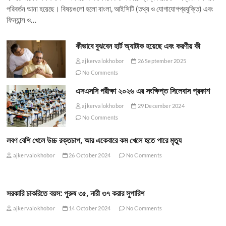
পরিবর্তন আনা হয়েছে। বিষয়গুলো হলো বাংলা, আইসিটি (তথ্য ও যোগাযোগপ্রযুক্তি) এবং
ফিন্যান্স ও…
কীভাবে বুঝবেন হার্ট অ্যাটাক হয়েছে এবং করণীয় কী
ajkervalokhobor
26 September 2025
No Comments
এসএসসি পরীক্ষা ২০২৬ এর সংক্ষিপ্ত সিলেবাস প্রকাশ
ajkervalokhobor
29 December 2024
No Comments
লবণ বেশি খেলে উচ্চ রক্তচাপ, আর একেবারে কম খেলে হতে পারে মৃত্যু
ajkervalokhobor
26 October 2024
No Comments
সরকারি চাকরিতে বয়স: পুরুষ ৩৫, নারী ৩৭ করার সুপারিশ
ajkervalokhobor
14 October 2024
No Comments