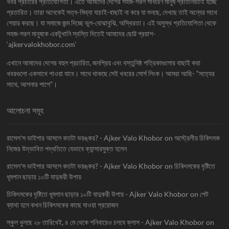
খবর প্রচারের প্রতিযোগিতা। এতে আমাদের দেশের সহজ-সরল সাধারণ মানুষ প্রতিনিয়তই হচ্ছে
প্রতারিত। তারা অনেকেই সত্য-মিথ্যা যাচাই-বাছাই না করে যা শুনছে, দেখছে তাই অন্যের সাথে
শেয়ার করছে। যা সমাজে জন্ম দিচ্ছে ভুল-বোঝাবুঝি, অস্থিরতা। এই অসুস্থ প্রতিযোগিতা থেকে
সহজ-সরল মানুষকে একটুখানি স্বস্তি দিতেই আমাদের ছোট্ট প্রয়াশ-
‘ajkervalokhobor.com’
এখানে আমাদের দেশের বহুল প্রচারিত, জনপ্রিয় এবং বস্তুনিষ্ঠ পত্রিকাগুলোর বাছাই করা
খবরগুলো একসাথে পাওয়া যাবে। সাথে থাকছে সেই খবরের সোর্স লিংক। আমরা আছি- “সত্যের
সাথে, আপনার পাশে”।
আলোচনা সমূহ
রাসেল'স ভাইপার আসলে কতটা ভয়ঙ্কর? - Ajker Valo Khobor
on
অস্ট্রেলীয় চিকিৎসক
নিজের উদ্ভাবিত পদ্ধতিতে যেভাবে ক্যান্সারমুক্ত হলেন
রাসেল'স ভাইপার আসলে কতটা ভয়ঙ্কর? - Ajker Valo Khobor
on
চিকিৎসকের দৃষ্টিতে
ধূমপান ছাড়ার ১০টি যাদুকরী উপায়
চিকিৎসকের দৃষ্টিতে ধূমপান ছাড়ার ১০টি যাদুকরী উপায় - Ajker Valo Khobor
on
পেট
ব্যাথা হলে কখন চিকিৎসকের কাছে যাওয়া প্রয়োজন
স্কুল খুলছে ২৮ তারিখেই, ৪ মে থেকে শনিবারেও চলবে ক্লাস - Ajker Valo Khobor
on