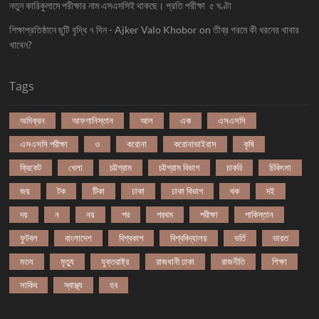
নতুন কারিকুলামে পরীক্ষার নাম এসএসসিই থাকছে। প্রতি পরীক্ষা ৫ ঘণ্টা
শিক্ষাপ্রতিষ্ঠানে ছুটি বৃদ্ধি ৭ দিন - Ajker Valo Khobor
on
তীব্র গরমে কী ধরনের খাবার
খাবেন?
Tags
অমিক্রন
আফগানিস্তান
আল
এক
এসএসসি
এসএসসি পরীক্ষা
ও
করোনা
করোনাভাইরাস
কৃষি
ক্রিকেট
খেলা
চট্টগ্রাম
চট্টগ্রাম বিভাগ
চাকরি
চিকিৎসা
জয়
টক
টিকা
ঢাকা
ঢাকা বিভাগ
থক
দই
দয়
ন
নয়
পর
পরথম
পরীক্ষা
পাকিস্তান
ফুটবল
বাংলাদেশ
বিশ্বকাপ
বিশ্ববিদ্যালয়
ভর্তি
ভারত
মতয
মৃত্যু
যুক্তরাষ্ট্র
রাজধানী ঢাকা
রাজনীতি
শিক্ষা
সাকিব
স্বাস্থ্য
হব