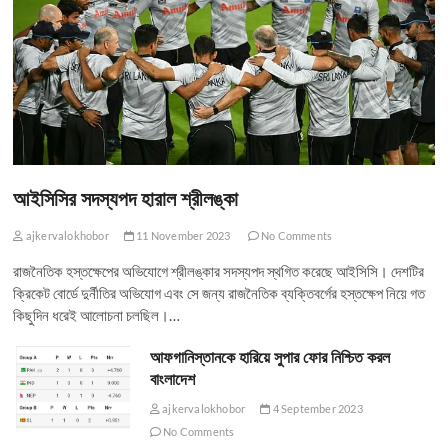
আইসিসির সদস্যপদ হারাল শ্রীলঙ্কা
ajkervalokhobor
11 November 2023
No Comments
রাজনৈতিক হস্তক্ষেপের অভিযোগে শ্রীলঙ্কার সদস্যপদ স্থগিত করেছে আইসিসি। দেশটির
ক্রিকেট বোর্ডে দুর্নীতির অভিযোগ এবং সে জন্য রাজনৈতিক ব্যক্তিবর্গের হস্তক্ষেপ নিয়ে গত
কিছুদিন ধরেই আলোচনা চলছিল।…
আফগানিস্তানকে হারিয়ে সুপার ফোর নিশ্চিত করল
বাংলাদেশ
ajkervalokhobor
4 September 2023
No Comments