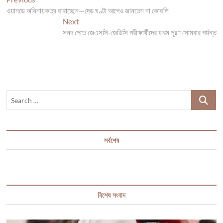
Post
post:
ওয়ানডে অধিনায়কত্ব হারাচ্ছেন—দেড় ঘণ্টা আগেও জানতেন না কোহলি
navigation
Next
Next
post:
সনদ পেতে জেএসসি-জেডিসি পরীক্ষার্থীদের ফরম পূরণ সোমবার পর্যন্ত
Search
…
সর্বশেষ
বিশেষ সংবাদ