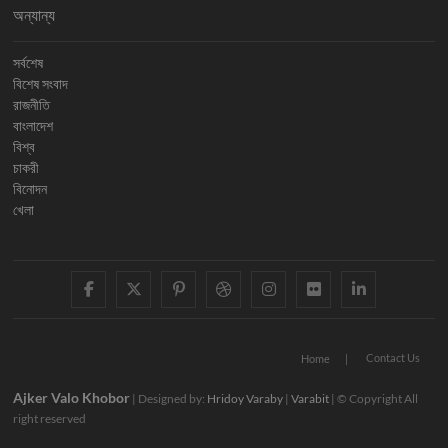
অন্যান্য
সর্বশেষ
বিশেষ সংবাদ
রাজনীতি
বাংলাদেশ
বিশ্ব
চাকরী
বিনোদন
খেলা
facebook
twitter
pinterest
dribbble
instagram
flickr
linkedi
Contact Us
Home
Ajker Valo Khobor
| Designed by:
Hridoy Varaby
|
Varabit
| © Copyright All
right reserved