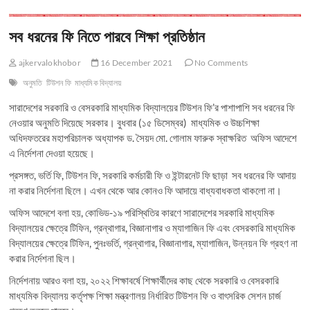
সব ধরনের ফি নিতে পারবে শিক্ষা প্রতিষ্ঠান
ajkervalokhobor
16 December 2021
No Comments
অনুমতি
টিউশন ফি
মাধ্যমিক বিদ্যালয়
সারাদেশের সরকারি ও বেসরকারি মাধ্যমিক বিদ্যালয়ের টিউশন ফি’র পাশাপাশি সব ধরনের ফি
নেওয়ার অনুমতি দিয়েছে সরকার। বুধবার (১৫ ডিসেম্বর) মাধ্যমিক ও উচ্চশিক্ষা
অধিদফতরের মহাপরিচালক অধ্যাপক ড. সৈয়দ মো. গোলাম ফারুক স্বাক্ষরিত অফিস আদেশে
এ নির্দেশনা দেওয়া হয়েছে।
প্রসঙ্গত, ভর্তি ফি, টিউশন ফি, সরকারি কর্মচারী ফি ও ইন্টারনেট ফি ছাড়া সব ধরনের ফি আদায়
না করার নির্দেশনা ছিলে। এখন থেকে আর কোনও ফি আদায়ে বাধ্যবাধকতা থাকলো না।
অফিস আদেশে বলা হয়, কোভিড-১৯ পরিস্থিতির কারণে সারাদেশের সরকারি মাধ্যমিক
বিদ্যালয়ের ক্ষেত্রে টিফিন, গ্রন্থাগার, বিজ্ঞানাগার ও ম্যাগাজিন ফি এবং বেসরকারি মাধ্যমিক
বিদ্যালয়ের ক্ষেত্রে টিফিন, পুনঃভর্তি, গ্রন্থাগার, বিজ্ঞানাগার, ম্যাগাজিন, উন্নয়ন ফি গ্রহণ না
করার নির্দেশনা ছিল।
নির্দেশনায় আরও বলা হয়, ২০২২ শিক্ষাবর্ষে শিক্ষার্থীদের কাছ থেকে সরকারি ও বেসরকারি
মাধ্যমিক বিদ্যালয় কর্তৃপক্ষ শিক্ষা মন্ত্রণালয় নির্ধারিত টিউশন ফি ও বাৎসরিক সেশন চার্জ