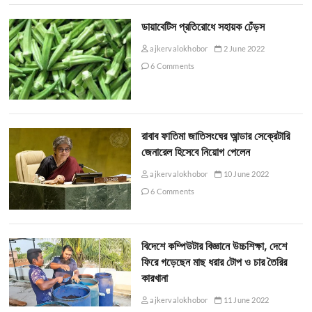
ডায়াবেটিস প্রতিরোধে সহায়ক ঢেঁড়স
ajkervalokhobor
2 June 2022
6 Comments
রাবাব ফাতিমা জাতিসংঘের আন্ডার সেক্রেটারি
জেনারেল হিসেবে নিয়োগ পেলেন
ajkervalokhobor
10 June 2022
6 Comments
বিদেশে কম্পিউটার বিজ্ঞানে উচ্চশিক্ষা, দেশে
ফিরে গড়েছেন মাছ ধরার টোপ ও চার তৈরির
কারখানা
ajkervalokhobor
11 June 2022