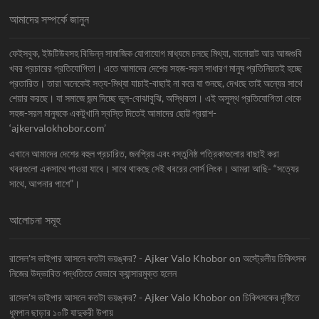
আমাদের সম্পর্কে জানুন
ফেইসবুক, ইউটিউবসহ বিভিন্ন সামাজিক যোগাযোগ মাধ্যমে চলছে মিথ্যা, বানোয়াট আর আজগুবি
খবর প্রচারের প্রতিযোগিতা। এতে আমাদের দেশের সহজ-সরল সাধারণ মানুষ প্রতিনিয়তই হচ্ছে
প্রতারিত। তারা অনেকেই সত্য-মিথ্যা যাচাই-বাছাই না করে যা শুনছে, দেখছে তাই অন্যের সাথে
শেয়ার করছে। যা সমাজে জন্ম দিচ্ছে ভুল-বোঝাবুঝি, অস্থিরতা। এই অসুস্থ প্রতিযোগিতা থেকে
সহজ-সরল মানুষকে একটুখানি স্বস্তি দিতেই আমাদের ছোট্ট প্রয়াশ-
‘ajkervalokhobor.com’
এখানে আমাদের দেশের বহুল প্রচারিত, জনপ্রিয় এবং বস্তুনিষ্ঠ পত্রিকাগুলোর বাছাই করা
খবরগুলো একসাথে পাওয়া যাবে। সাথে থাকছে সেই খবরের সোর্স লিংক। আমরা আছি- “সত্যের
সাথে, আপনার পাশে”।
আলোচনা সমূহ
রাসেল'স ভাইপার আসলে কতটা ভয়ঙ্কর? - Ajker Valo Khobor
on
অস্ট্রেলীয় চিকিৎসক
নিজের উদ্ভাবিত পদ্ধতিতে যেভাবে ক্যান্সারমুক্ত হলেন
রাসেল'স ভাইপার আসলে কতটা ভয়ঙ্কর? - Ajker Valo Khobor
on
চিকিৎসকের দৃষ্টিতে
ধূমপান ছাড়ার ১০টি যাদুকরী উপায়