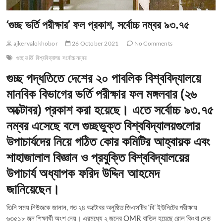
‘গুচ্ছ ভর্তি পরীক্ষার’ ফল প্রকাশ, সর্বোচ্চ নম্বর ৯৩.৭৫
ajkervalokhobor
26 October 2021
No Comments
গুচ্ছ ভর্তি
বিশ্ববিদ্যালয়
সর্বোচ্চ নম্বর
গুচ্ছ পদ্ধতিতে দেশের ২০ পাবলিক বিশ্ববিদ্যালয়ে
মানবিক বিভাগের ভর্তি পরীক্ষার ফল মঙ্গলবার (২৬
অক্টোবর) প্রকাশ করা হয়েছে। এতে সর্বোচ্চ ৯৩.৭৫
নম্বর এসেছে বলে গুচ্ছভুক্ত বিশ্ববিদ্যালয়গুলোর
উপাচার্যদের নিয়ে গঠিত কোর কমিটির আহ্বায়ক এবং
শাহাজালাল বিজ্ঞান ও প্রযুক্তি বিশ্ববিদ্যালয়ের
উপাচার্য অধ্যাপক ফরিদ উদ্দিন আহমেদ
জানিয়েছেন।
তিনি সময় নিউজকে জানান, গত ২৪ অক্টোবর অনুষ্ঠিত জিএসটির ‘বি’ ইউনিটের পরীক্ষায়
৬৩৫১৮ জন শিক্ষার্থী অংশ নেয়। এরমধ্যে ২ জনের OMR বাতিল হয়েছে রোল কিংবা সেড