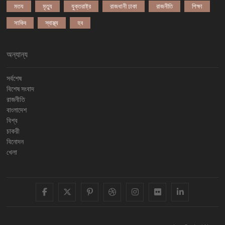
মতয
মৃত্যু
যুক্তরাষ্ট্র
রাজধানী ঢাকা
রাজনীতি
শিক্ষা
সাকিব
স্বাস্থ্য
হব
অন্যান্য
সর্বশেষ
বিশেষ সংবাদ
রাজনীতি
বাংলাদেশ
বিশ্ব
চাকরী
বিনোদন
খেলা
facebook
twitter
pinterest
dribbble
instagram
flickr
linkedi