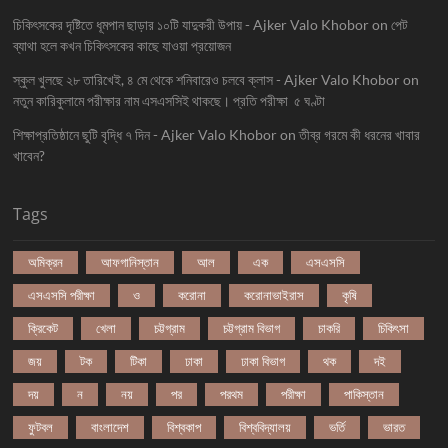
চিকিৎসকের দৃষ্টিতে ধূমপান ছাড়ার ১০টি যাদুকরী উপায় - Ajker Valo Khobor
on
পেট
ব্যাথা হলে কখন চিকিৎসকের কাছে যাওয়া প্রয়োজন
স্কুল খুলছে ২৮ তারিখেই, ৪ মে থেকে শনিবারেও চলবে ক্লাস - Ajker Valo Khobor
on
নতুন কারিকুলামে পরীক্ষার নাম এসএসসিই থাকছে। প্রতি পরীক্ষা ৫ ঘণ্টা
শিক্ষাপ্রতিষ্ঠানে ছুটি বৃদ্ধি ৭ দিন - Ajker Valo Khobor
on
তীব্র গরমে কী ধরনের খাবার
খাবেন?
Tags
অমিক্রন
আফগানিস্তান
আল
এক
এসএসসি
এসএসসি পরীক্ষা
ও
করোনা
করোনাভাইরাস
কৃষি
ক্রিকেট
খেলা
চট্টগ্রাম
চট্টগ্রাম বিভাগ
চাকরি
চিকিৎসা
জয়
টক
টিকা
ঢাকা
ঢাকা বিভাগ
থক
দই
দয়
ন
নয়
পর
পরথম
পরীক্ষা
পাকিস্তান
ফুটবল
বাংলাদেশ
বিশ্বকাপ
বিশ্ববিদ্যালয়
ভর্তি
ভারত