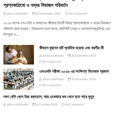
প্রশ্নকাঠামো ও নম্বর বিভাজন পরিবর্তন
ajkervalokhobor
28 September 2025
No Comments
২০২৬ সালের এসএসসি ও সমমানের পরীক্ষায় তিনটি বিষয়ে প্রশ্নকাঠামো ও নম্বর বিভাজনে
পরিবর্তন আনা হয়েছে। বিষয়গুলো হলো বাংলা, আইসিটি (তথ্য ও যোগাযোগপ্রযুক্তি) এবং
ফিন্যান্স ও…
কীভাবে বুঝবেন হার্ট অ্যাটাক হয়েছে এবং করণীয় কী
ajkervalokhobor
26 September 2025
No Comments
এসএসসি পরীক্ষা ২০২৬ এর সংক্ষিপ্ত সিলেবাস প্রকাশ
ajkervalokhobor
29 December 2024
No Comments
লবণ বেশি খেলে উচ্চ রক্তচাপ, আর একেবারে কম খেলে হতে পারে মৃত্যু
ajkervalokhobor
26 October 2024
No Comments