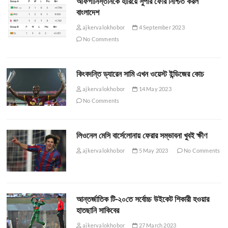
আফগানিস্তানকে হারিয়ে সুপার ফোর নিশ্চিত করল
বাংলাদেশ
ajkervalokhobor
4 September 2023
No Comments
কিংবদন্তি ড্যারেন সামি এখন ওয়েস্ট ইন্ডিজের কোচ
ajkervalokhobor
14 May 2023
No Comments
লিওনেল মেসি বার্সেলোনায় ফেরার সম্ভাবনা খুবই ক্ষীণ
ajkervalokhobor
5 May 2023
No Comments
আন্তর্জাতিক টি-২০তে সর্বোচ্চ উইকেট শিকারী হওয়ার
হাতছানি সাকিবের
ajkervalokhobor
27 March 2023