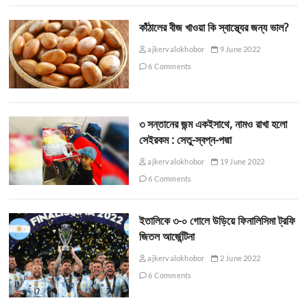
কাঁঠালের বীজ খাওয়া কি স্বাস্থ্যের জন্য ভাল?
ajkervalokhobor
9 June 2022
6 Comments
৩ সন্তানের জন্ম একইসাথে, নামও রাখা হলো
সেইরকম : সেতু-স্বপ্ন-পদ্মা
ajkervalokhobor
19 June 2022
6 Comments
ইতালিকে ৩-০ গোলে উড়িয়ে ফিনালিসিমা ট্রফি
জিতল আর্জেন্টিনা
ajkervalokhobor
2 June 2022
6 Comments