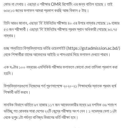
কোড না লেখায়। এছাড়া ৩ পরীক্ষার OMR রিপোর্টিং এর জন্য বাতিল হয়েছে। তাই
৬৩৫১৩ জনের ফলাফল আমরা প্রকাশ করছি আজ বিকাল ৫ টায়।
তিনি আরও জানান, এছাড়া ‘বি’ ইউনিটের পরীক্ষায় ৪০ এর উপরে নাম্বার পেয়েছে ১৯ হাজার
৫৩ জন পরীক্ষার্থী। এছাড়া ‘বি’ ইউনিটের পরীক্ষায় প্রথম স্থান অধিকারী পেয়েছে ৯৩.৭৫
নাম্বার।
গুচ্ছ পদ্ধতিতে বিশ্ববিদ্যালয়ে ভর্তির ওয়েবসাইট (https://gstadmission.ac.bd/)
থেকে শিক্ষার্থীরা তাদের আবেদনের আইডি ও পাসওয়ার্ড দিয়ে ফলাফল দেখতে পারবে।
এক ঘণ্টার ১০০ নম্বরের এমসিকিউ পরীক্ষার ফলাফলে কোনো মেধা তালিকা প্রকাশ করা
হয়নি।
বিশ্ববিদ্যালয়গুলো নিজেদের শর্ত পূরণসাপেক্ষে ২০২০-২১ শিক্ষাবর্ষের স্নাতক প্রথম বর্ষে
শিক্ষার্থী ভর্তি করবে।
মানবিক বিভাগে ভর্তিতে ৬৭ হাজার ১১৭ জন আবেদনকারীর মধ্যে ৯৪ দশমিক ৩৬ শতাংশ
ভর্তিচ্ছু গত রোববার সারা দেশের ২২টি কেন্দ্রে পরীক্ষায় অংশ নেন। ১ নভেম্বর বেলা ১২টা
থেকে দুপুর ১টা পর্যন্ত বাণিজ্য বিভাগের ভর্তি পরীক্ষা হবে।