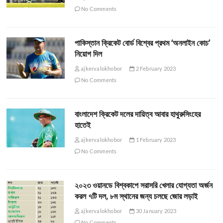
No Comments
পাকিস্তান ক্রিকেট বোর্ড বিশ্বের প্রথম ‘অনলাইন কোচ’
নিয়োগ দিল
ajkervalokhobor
2 February 2023
No Comments
বাংলাদেশ ক্রিকেট দলের দায়িত্ব আবার হাথুরুসিংহের
হাতেই
ajkervalokhobor
1 February 2023
No Comments
২০২৩ ওয়ানডে বিশ্বকাপে সরাসরি খেলার যোগ্যতা অর্জন
করল ৭টি দল, ৮ম স্থানের জন্য চলছে জোর লড়াই
ajkervalokhobor
30 January 2023
No Comments