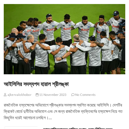
আইসিসির সদস্যপদ হারাল শ্রীলঙ্কা
ajkervalokhobor
11 November 2023
No Comments
রাজনৈতিক হস্তক্ষেপের অভিযোগে শ্রীলঙ্কার সদস্যপদ স্থগিত করেছে আইসিসি। দেশটির
ক্রিকেট বোর্ডে দুর্নীতির অভিযোগ এবং সে জন্য রাজনৈতিক ব্যক্তিবর্গের হস্তক্ষেপ নিয়ে গত
কিছুদিন ধরেই আলোচনা চলছিল।…