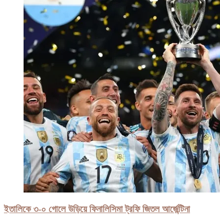
ইতালিকে ৩-০ গোলে উড়িয়ে ফিনালিসিমা ট্রফি জিতল আর্জেন্টিনা