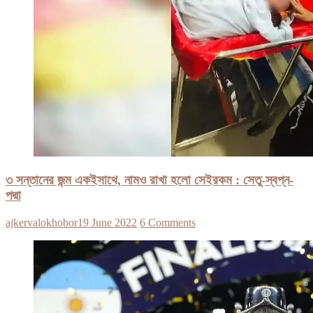
৩ সন্তানের জন্ম একইসাথে, নামও রাখা হলো সেইরকম : সেতু-স্বপ্ন-
পদ্মা
ajkervalokhobor
19 June 2022
6 Comments