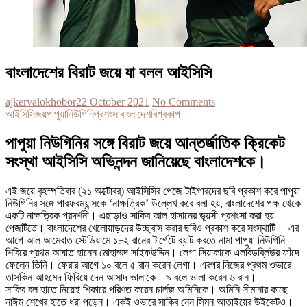
বাংলাদেশের বিরাট জয়ে যা বলল আইসিসি
ajkervalokhobor
22 October 2021
No Comments
আইসিসি
জয়
পাপুয়ানিউগিনি
প্রশংসা
বাংলাদেশ
বিশ্বকাপ
পাপুয়া নিউগিনির সঙ্গে বিরাট জয়ে আন্তর্জাতিক ক্রিকেট
সংস্থা আইসিসি অভিনন্দন জানিয়েছে বাংলাদেশকে।
এই জয়ে বৃহস্পতিবার (২১ অক্টোবর) আইসিসির পেজে টাইগারদের ছবি প্রকাশ করে পাপুয়া
নিউগিনির সঙ্গে পারফরম্যান্সকে ‘নাক্ষত্রিক’ উল্লেখ করে বলা হয়, বাংলাদেশের পক্ষ থেকে
একটি নাক্ষত্রিক প্রদর্শনী। এছাড়াও সাকিব আল হাসানের ভূয়সী প্রশংসা করা হয়
পেজটিতে। বাংলাদেশের খেলোয়াড়দের উচ্ছ্বাস করার ছবিও প্রকাশ করে সংস্থাটি। এর
আগে আল আমেরাত স্টেডিয়ামে ১৮২ রানের টার্গেটে ব্যাট করতে নামা পাপুয়া নিউগিনি
শিবিরে প্রথম আঘাত হানেন মোহাম্মদ সাইফউদ্দিন। লেগা সিয়াকাকে এলবিডব্লিউর ফাঁদে
ফেলেন তিনি। ফেরার আগে ১০ বলে ৫ রান করেন লেগা। এরপর নিজের প্রথম ওভারে
তাসকিন আহমেদ ফিরিয়ে দেন আসাদ ভালাকে। ৯ বলে ভালা করেন ৬ রান।
সাকিব বল হাতে নিয়েই শিকারে পরিণত করেন চার্লজ অমিনিকে। অমিনি সীমানার কাছে
নাঈম শেখের হাতে ধরা পড়েন। একই ওভারে সাকিব নেন সিমন আতাইয়ের উইকেটও।