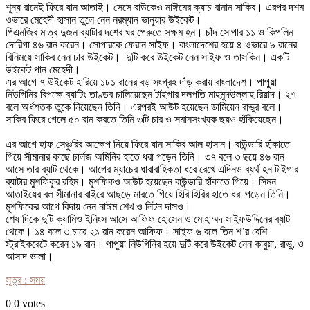
শূন্য রানেই ফিরে যান আতাই। সেসে বাউকেও নাঈমের ক্যাচ বানান সাকিব। এরপর দশম
ওভারে মেহেদী হাসান তুলে নেন নরম্যান ভানুয়ার উইকেট।
পিএনজির মাত্র দুজন ব্যাটার দশের ঘর পেরুতে সক্ষম হন। চাঁদ সোপার ১১ ও কিপলিন
দোরিগা ৪৬ রান করেন। সোপারকে ফেরান সাইফ। বাংলাদেশের হয়ে ৪ ওভারে ৯ রানের
বিনিময়ে সাকিব নেন চার উইকেট। দুটি করে উইকেট নেন সাইফ ও তাসকিন। একটি
উইকেট পান মেহেদী।
এর আগে ৭ উইকেট হারিয়ে ১৮১ রানের বড় সংগ্রহ দাঁড় করায় বাংলাদেশ। পাপুয়া
নিউগিনির বিপক্ষে ব্যাটিং তাণ্ডব চালিয়েছেন টাইগার দলপতি মাহমুদউল্লাহ রিয়াদ। ২৭
বলে অর্ধশতক তুকে নিয়েছেন তিনি। এরপরই আউট হয়েছেন ডামিয়েন রাভুর বলে।
সাকিব ফিরে গেলে ৫০ রান করতে তিনি ৩টি চার ও সমানসংখ্যক ছয়ও হাঁকিয়েছেন।
এর আগে হাফ সেঞ্চুরির আক্ষেপ নিয়ে ফিরে যান সাকিব আল হাসান। বাউন্ডারি হাঁকাতে
গিয়ে সীমানার কাছে চার্লজ অমিনির হাতে ধরা পড়েন তিনি। ৩৭ বলে ৩ ছয়ে ৪৬ রান
আসে তার ব্যাট থেকে। আগের ম্যাচের ধারাবাহিকতা ধরে রেখে এদিনও ব্যর্থ হন টাইগার
ব্যাটার মুশফিকুর রহিম। মুশফিকও আউট হয়েছেন বাউন্ডারি হাঁকাতে গিয়ে। সিমন
আতাইয়ের বল সীমানার বাইরে আছড়ে মারতে গিয়ে হিরি হিরির হাতে ধরা পড়েন তিনি।
মুশফিকের আগে বিদায় নেন নাঈম শেখ ও লিটন দাসও।
শেষ দিকে দুটি ক্যামিও ইনিংস আসে আফিফ হোসেন ও মোহাম্মদ সাইফউদ্দিনের ব্যাট
থেকে। ১৪ বলে ৩ চারে ২১ রান করেন আফিফ। সাইফ ৬ বলে তিন শ’র বেশি
স্ট্রাইকরেটে করেন ১৯ রান। পাপুয়া নিউগিনির হয়ে দুটি করে উইকেট নেন কাবুয়া, রাভু, ও
আসাদ ভালা।
সূত্র : সময়
0
0
votes