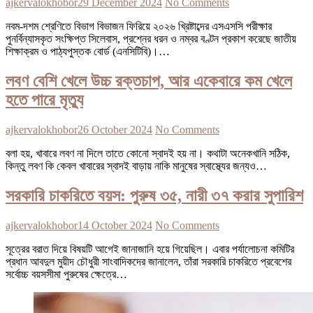
ajkervalokhobor
29 December 2024
No Comments
নবম-দশম শ্রেণিতে বিভাগ বিভাজন ফিরিয়ে ২০২৬ খ্রিষ্টাব্দের এসএসসি পরীক্ষার
পুনর্বিন্যাসকৃত সংক্ষিপ্ত সিলেবাস, প্রশ্নের ধরন ও নম্বর বণ্টন প্রকাশ করেছে জাতীয়
শিক্ষাক্রম ও পাঠ্যপুস্তক বোর্ড (এনসিটিবি)।…
লবণ বেশি খেলে উচ্চ রক্তচাপ, আর একেবারে কম খেলে
হতে পারে মৃত্যু
ajkervalokhobor
26 October 2024
No Comments
বলা হয়, খাবারে লবণ না দিলে তাতে কোনো স্বাদই হয় না। কথাটা অনেকখানি সঠিক,
কিন্তু লবণ কি কেবল খাবারের স্বাদই বাড়ায় নাকি মানুষের স্বাস্থ্যের জন্যও…
সরকারি চাকরিতে বয়স: পুরুষ ৩৫, নারী ৩৭ করার সুপারিশ
ajkervalokhobor
14 October 2024
No Comments
সূত্রের বরাত দিয়ে বিষয়টি আগেই জানাজানি হয়ে গিয়েছিল। এবার পর্যালোচনা কমিটির
প্রধান আবদুল মুয়ীদ চৌধুরী সাংবাদিকদের জানালেন, তাঁরা সরকারি চাকরিতে প্রবেশের
সর্বোচ্চ বয়সসীমা পুরুষের ক্ষেত্রে…