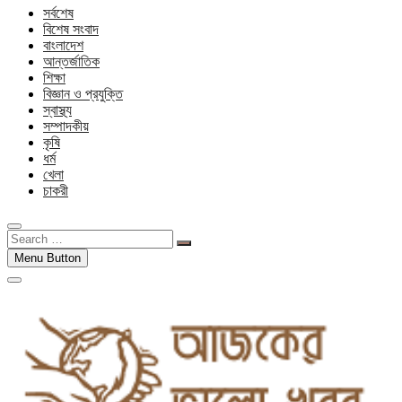
সর্বশেষ
বিশেষ সংবাদ
বাংলাদেশ
আন্তর্জাতিক
শিক্ষা
বিজ্ঞান ও প্রযুক্তি
স্বাস্থ্য
সম্পাদকীয়
কৃষি
ধর্ম
খেলা
চাকরী
Search
…
Menu Button